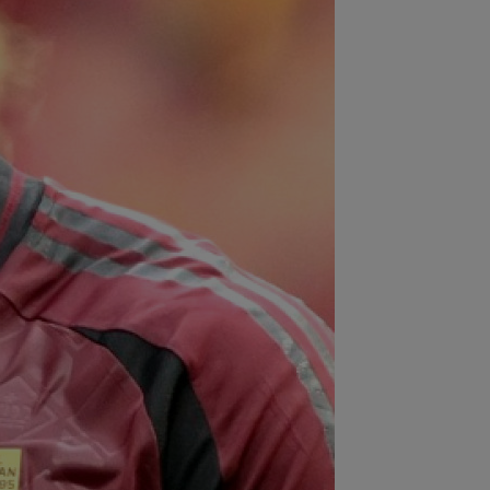
:47
EXCLUSIV
Conducerea
idului a spus ce se va întâmpla cu
on Kodor, după ce atacantul...
:35
Toni Kroos a scris 3 cuvinte, după
Vinicius Jr. și-a prelungit contractul
.
:31
FCSB i-a transmis un mesaj clar
 Denis Drăguș
:12
David Popovici, la plecarea din
ânia: ”Paris îmi poartă un pic de
oc”...