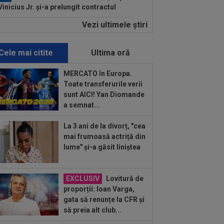
Vinicius Jr. și-a prelungit contractul
.
Vezi ultimele ştiri
:31
FCSB i-a transmis un mesaj clar
 Denis Drăguș
Cele mai citite
Ultima oră
:12
David Popovici, la plecarea din
ânia: ”Paris îmi poartă un pic de
MERCATO în Europa.
oc”...
Toate transferurile verii
:11
EXCLUSIV
Gigi Becali l-a auzit
sunt AICI! Yan Diomande
Victor Pițurcă și i-a dat replica: ”Gata!”
a semnat...
:25
GALERIE FOTO
Georgina a
La 3 ani de la divorț, "cea
cționat rapid, după ce a văzut-o pe
mai frumoasă actriță din
onela. Aproape două...
lume" și-a găsit liniștea
:25
Dinamo - FC Voluntari LIVE
EO, sâmbătă, 21:30, la DGS 1. Egalitate
puncte...
EXCLUSIV
Lovitură de
:12
Verdict fără dubii: cei doi jucători
proporții: Ioan Varga,
care FCSB are nevoie pentru a
gata să renunțe la CFR și
știga...
să preia alt club...
:06
Elias Charalambous a debutat pe
ca lui Levadiakos