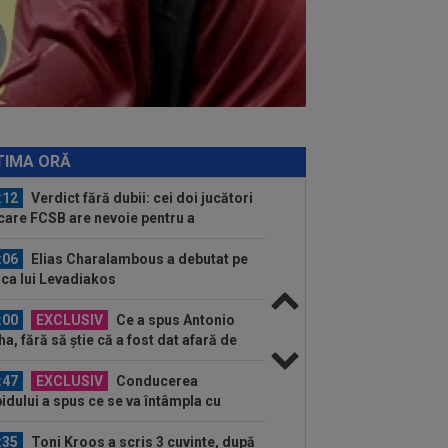
:11
EXCLUSIV
Gigi Becali l-a auzit
Victor Pițurcă și i-a dat replica: ”Gata!”
:25
GALERIE FOTO
Georgina a
cționat rapid, după ce a văzut-o pe
onela. Aproape două...
:25
Dinamo - FC Voluntari LIVE
EO, sâmbătă, 21:30, la DGS 1. Egalitate
TIMA ORĂ
puncte...
:12
Verdict fără dubii: cei doi jucători
care FCSB are nevoie pentru a
știga...
:06
Elias Charalambous a debutat pe
ca lui Levadiakos
:00
EXCLUSIV
Ce a spus Antonio
ha, fără să știe că a fost dat afară de
n Varga de la...
:47
EXCLUSIV
Conducerea
idului a spus ce se va întâmpla cu
on Kodor, după ce atacantul...
:35
Toni Kroos a scris 3 cuvinte, după