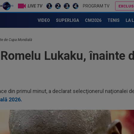
LIVE TV
PROGRAM TV
EXCLUS
FIFA a luat decizia, iar Real Madrid a reacționat: comunicatul spaniolilor
Ce a spus Antonio Folha, fără să știe că a fost dat afară de 
VIDEO
SUPERLIGA
CM2026
TENIS
LA 
nte de Cupa Mondială
 Romelu Lukaku, înainte 
ce din primul minut, a declarat selecţionerul naţionalei d
ală 2026.