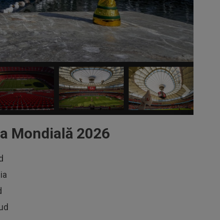
a Mondială 2026
d
ia
d
Sud