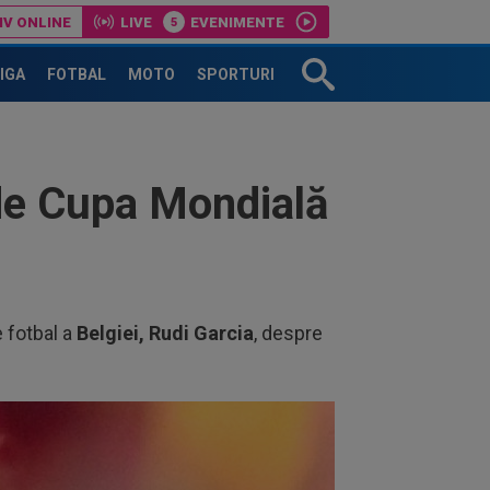
IV ONLINE
LIVE
EVENIMENTE
Ioan Varga de la CFR Cluj
LIGA
FOTBAL
MOTO
SPORTURI
de Cupa Mondială
e fotbal a
Belgiei, Rudi Garcia
, despre