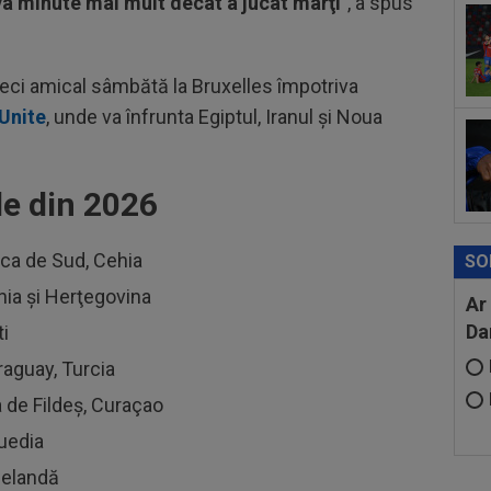
va minute mai mult decât a jucat marţi
", a spus
10
Fol
Ioa
 meci amical sâmbătă la Bruxelles împotriva
 Unite
, unde va înfrunta Egiptul, Iranul şi Noua
e din 2026
ica de Sud, Cehia
SO
nia şi Herţegovina
Ar
Da
ti
raguay, Turcia
 de Fildeş, Curaçao
Suedia
eelandă