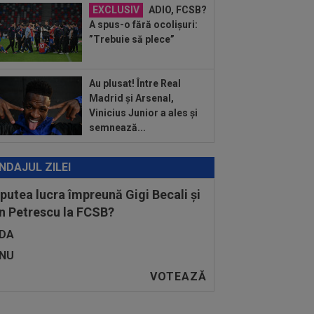
EXCLUSIV
ADIO, FCSB?
:00
EXCLUSIV
Ce a spus Antonio
A spus-o fără ocolișuri:
ha, fără să știe că a fost dat afară de
”Trebuie să plece”
n Varga de la...
Au plusat! Între Real
Madrid și Arsenal,
Vinicius Junior a ales și
semnează...
NDAJUL ZILEI
 putea lucra împreună Gigi Becali și
n Petrescu la FCSB?
DA
NU