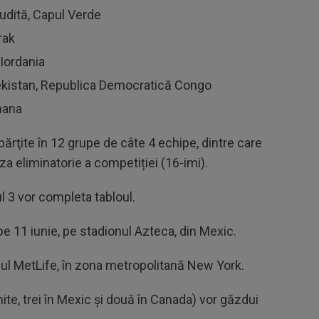
udită, Capul Verde
rak
 Iordania
ekistan, Republica Democratică Congo
hana
părţite în 12 grupe de câte 4 echipe, dintre care
aza eliminatorie a competiției (16-imi).
l 3 vor completa tabloul.
 11 iunie, pe stadionul Azteca, din Mexic.
onul MetLife, în zona metropolitană New York.
te, trei în Mexic şi două în Canada) vor găzdui