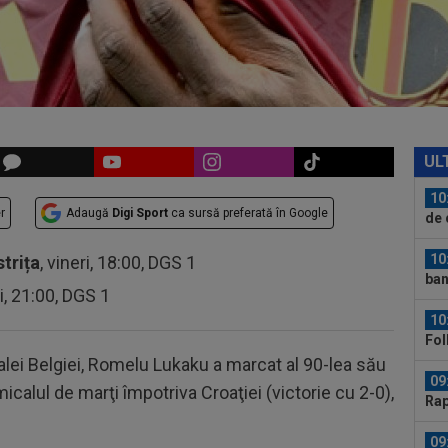
09
pe 
10
rea
Ant
10
VID
UL
de 
10
r
Adaugă
Digi Sport
ca sursă preferată în Google
de 
”câ
10
strița
, vineri, 18:00, DGS 1
ban
ri, 21:00, DGS 1
10
Fol
Ioa
alei Belgiei, Romelu Lukaku a marcat al 90-lea său
09
calul de marţi împotriva Croaţiei (victorie cu 2-0),
Rap
Jas
09