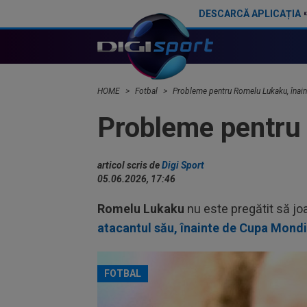
DESCARCĂ APLICAȚIA
Mauricio Pochettino a semnat!
HOME
Fotbal
Probleme pentru Romelu Lukaku, înai
Probleme pentru
articol scris de
Digi Sport
05.06.2026, 17:46
Romelu Lukaku
nu este pregătit să joa
atacantul său, înainte de Cupa Mondi
FOTBAL