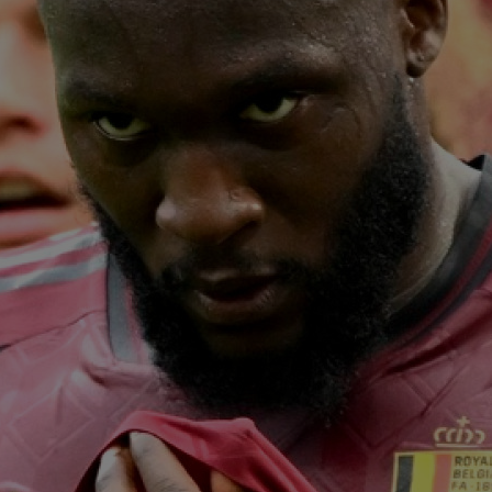
09
Rap
Jas
09
ce 
cu..
09
lui
09
Rom
nor