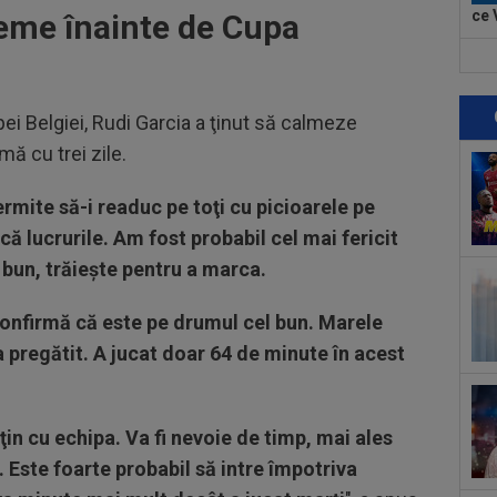
ce 
eme înainte de Cupa
cu..
09
lui
pei Belgiei, Rudi Garcia a ţinut să calmeze
09
ă cu trei zile.
Rom
nor
09
mite să-i readuc pe toţi cu picioarele pe
pe 
ă lucrurile. Am fost probabil cel mai fericit
10
 bun, trăieşte pentru a marca.
rea
Ant
confirmă că este pe drumul cel bun. Marele
10
a pregătit. A jucat doar 64 de minute în acest
VID
de 
10
de 
uţin cu echipa. Va fi nevoie de timp, mai ales
”câ
. Este foarte probabil să intre împotriva
10
ban