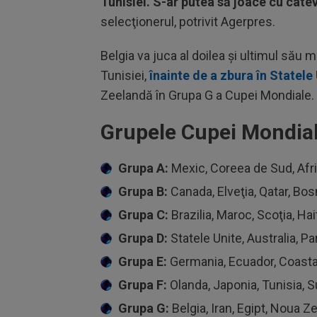
Tunisiei. S-ar putea să joace cu câte
selecţionerul, potrivit Agerpres.
Belgia va juca al doilea şi ultimul său
Tunisiei,
înainte de a zbura în Statele
Zeelandă în Grupa G a Cupei Mondiale.
Grupele Cupei Mondial
Grupa A:
Mexic, Coreea de Sud, Afr
Grupa B:
Canada, Elveţia, Qatar, Bos
Grupa C:
Brazilia, Maroc, Scoţia, Hai
Grupa D:
Statele Unite, Australia, Pa
Grupa E:
Germania, Ecuador, Coasta
Grupa F:
Olanda, Japonia, Tunisia, 
Grupa G:
Belgia, Iran, Egipt, Noua Z