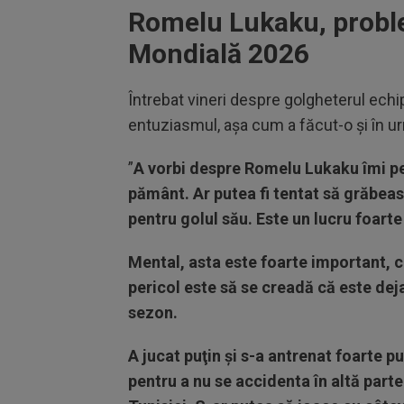
Romelu Lukaku, probl
Mondială 2026
Întrebat vineri despre golgheterul echi
entuziasmul, aşa cum a făcut-o şi în urm
”
A vorbi despre Romelu Lukaku îmi per
pământ. Ar putea fi tentat să grăbeasc
pentru golul său. Este un lucru foarte
Mental, asta este foarte important, 
pericol este să se creadă că este dej
sezon.
A jucat puţin şi s-a antrenat foarte p
pentru a nu se accidenta în altă parte