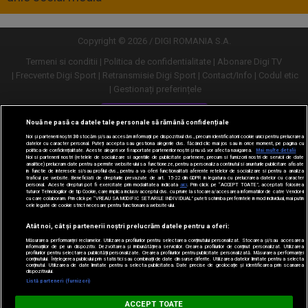
Copyright © 2026 / DIGI ROMANIA S.A.
Termeni si conditii
Politica de confidentialitate
Abonare Digi TV
Frecvente Digi Sport
Retransmisie Digi Sport
Contact/Info
Codul etic
Gestionați preferințele
Versiune desktop
Nouă ne pasă ca datele tale personale să rămână confidențiale
Noi și partenerii noștri
30
stocăm și/sau accesăm informații pe dispozitivul dvs., precum identificatorii cookie unici pentru prelucrarea
datelor cu caracter personal. Puteți accepta sau gestiona alegerile dvs. făcând clic mai jos sau în orice moment, pe pagina cu
politica de confidențialitate. Aceste alegeri vor fi raportate partenerilor noștri și nu vă vor afecta navigarea.
Mai multe detalii
Noi si partenerii nostri (retelele de socializare si agentiile de publicitate partenere, precum si furnizorii nostri de servicii de date
analitice) prelucram date pentru a permite website-ului sa functioneze, pentru a personaliza continutul si anunturile publicitare afisate
in functie de interesele si/sau profilul dvs., pentru a va oferi functionalitati aferente retelelor de socializare si pentru a analiza
traficul pe website. Beneficiati de drepturile prevazute de art. 15-22 din GDPR in legatura cu prelucrarea datelor cu caracter
personal. Aceste drepturi pot fi exercitate prin modalitatea indicata
aici
. Prin click pe “ACCEPT TOATE”, acceptati folosirea
tuturor Tehnologiilor de tip Cookie, care implica inclusiv acceptul dvs. cu privire la stocarea/accesarea informatiilor de catre Vendor-ii
cu care colaboram. Prin click pe “VREAU SA MODIFIC SETARILE INDIVIDUAL” puteti schimba preferintele in mod individual, mai putin
cele legate de cookie strict necesare pentru functionarea website-ului.
Atât noi, cât și partenerii noștri prelucrăm datele pentru a oferi:
Măsurarea performanței reclamelor. Utilizarea profilurilor pentru selectarea conținutului personalizat. Stocarea și/sau accesarea
informațiilor de pe un dispozitiv. Dezvoltarea și îmbunătățirea serviciilor. Crearea profilurilor de conținut personalizat. Utilizarea
profilurilor pentru selectarea publicității personalizate. Crearea profilurilor pentru publicitate personalizată. Măsurarea performanței
conținutului. Înțelegerea publicului prin statistici sau combinații de date din surse diferite. Utilizarea datelor limitate pentru a selecta
conținutul. Utilizarea de date limitate pentru a selecta publicitatea. Date precise de geolocație și identificarea prin scanarea
dispozitivului.
URMĂREȘTE-NE ȘI PE:
Listă parteneri (furnizori)
Digi Sport
ACCEPT TOATE