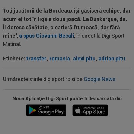
Toți jucătorii de la Bordeaux își găsiseră echipe, dar
acum el tot în liga a doua joacă. La Dunkerque, da.
Îi doresc sănătate, o carieră frumoasă, dar fără
mine"
,
a spus Giovanni Becali
, în direct la Digi Sport
Matinal.
Etichete:
transfer
,
romania
,
alexi pitu
,
adrian pitu
Urmărește știrile digisport.ro și pe
Google News
Noua Aplicaţie Digi Sport poate fi descărcată din
00:01
Rușii îl provoacă pe David Popovici înaintea
Europenelor: ”Va pierde aurul!”...
00:00
EXCLUSIV
Atacant pentru FCSB! A făcut
anunțul ÎN DIRECT: ”Îi dau eu lui Gigi unul bun”