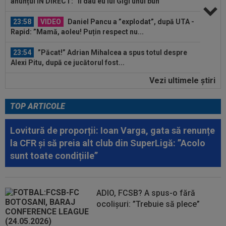
anunțul ÎN DIRECT: ”Îi dau eu lui Gigi unul bun”
23:58
VIDEO
Daniel Pancu a ”explodat”, după UTA -
Rapid: ”Mamă, aoleu! Puțin respect nu...
23:54
”Păcat!” Adrian Mihalcea a spus totul despre
Alexi Pitu, după ce jucătorul fost...
Vezi ultimele ştiri
23:42
EXCLUSIV
2 la 1: au dat verdictul la cea mai
controversată fază din UTA - Rapid...
TOP ARTICOLE
00:02
EXCLUSIV
Rapid a dat lovitura! Victor
Angelescu a anunțat transferul: "Foarte bun"
Lovitură de proporții: Ioan Varga, gata să renunțe
la CFR și să preia alt club din SuperLigă: ”Acolo
00:02
OFICIAL
Dezastru: după Barcelona, a ratat
sunt toate condițiile”
transferul la încă o echipă de UCL! Picat la...
00:01
EXCLUSIV
Radu Naum, reacția serii după ce
Marius Șumudică a început negocierile cu CFR...
ADIO, FCSB? A spus-o fără
ocolișuri: ”Trebuie să plece”
00:01
Rușii îl provoacă pe David Popovici înaintea
Europenelor: ”Va pierde aurul!”...