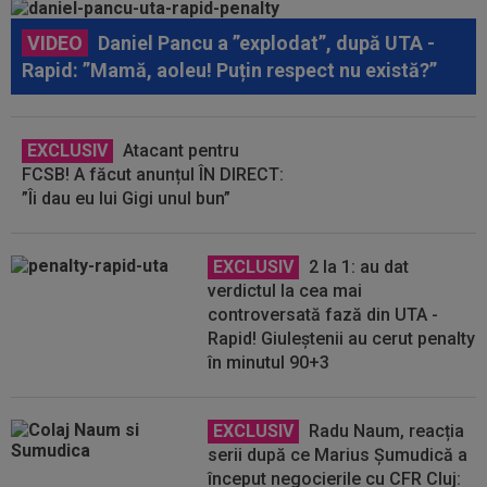
VIDEO
Daniel Pancu a ”explodat”, după UTA -
Rapid: ”Mamă, aoleu! Puțin respect nu există?”
EXCLUSIV
Atacant pentru
FCSB! A făcut anunțul ÎN DIRECT:
”Îi dau eu lui Gigi unul bun”
EXCLUSIV
2 la 1: au dat
verdictul la cea mai
controversată fază din UTA -
Rapid! Giuleștenii au cerut penalty
în minutul 90+3
EXCLUSIV
Radu Naum, reacția
serii după ce Marius Șumudică a
început negocierile cu CFR Cluj: