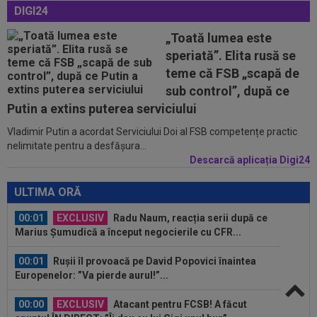
23:58
VIDEO
Daniel Pancu a ”explodat”, după UTA -
DIGI24
Rapid: ”Mamă, aoleu! Puțin respect nu...
„Toată lumea este
23:54
”Păcat!” Adrian Mihalcea a spus totul despre
speriată”. Elita rusă se
Alexi Pitu, după ce jucătorul fost...
teme că FSB „scapă de
23:42
EXCLUSIV
2 la 1: au dat verdictul la cea mai
sub control”, după ce
controversată fază din UTA - Rapid...
Putin a extins puterea serviciului
Vladimir Putin a acordat Serviciului Doi al FSB competențe practic
00:02
EXCLUSIV
Rapid a dat lovitura! Victor
nelimitate pentru a desfășura...
Angelescu a anunțat transferul: "Foarte bun"
Descarcă aplicația Digi24
00:02
OFICIAL
Dezastru: după Barcelona, a ratat
transferul la încă o echipă de UCL! Picat la...
ULTIMA ORĂ
00:01
EXCLUSIV
Radu Naum, reacția serii după ce
Marius Șumudică a început negocierile cu CFR...
00:01
Rușii îl provoacă pe David Popovici înaintea
Europenelor: ”Va pierde aurul!”...
00:00
EXCLUSIV
Atacant pentru FCSB! A făcut