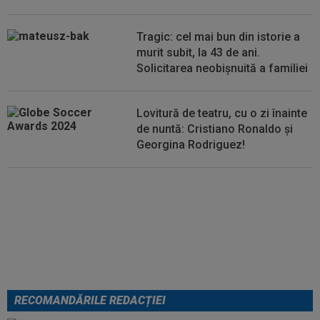
00:00
EXCLUSIV
Atacant pentru FCSB! A făcut
anunțul ÎN DIRECT: ”Îi dau eu lui Gigi unul bun”
Tragic: cel mai bun din istorie a
murit subit, la 43 de ani.
Solicitarea neobișnuită a familiei
Lovitură de teatru, cu o zi înainte
de nuntă: Cristiano Ronaldo și
Georgina Rodriguez!
Au plusat! Între Real Madrid și
Arsenal, Vinicius Junior a ales și
semnează contractul carierei
RECOMANDĂRILE REDACȚIEI