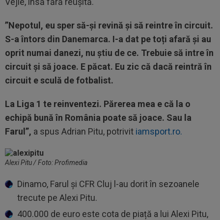
Vejle, însă fără reușită.
”Nepotul, eu sper să-și revină și să reintre în circuit.
S-a întors din Danemarca. I-a dat pe toți afară și au
oprit numai danezi, nu știu de ce. Trebuie să intre în
circuit și să joace. E păcat. Eu zic că dacă reintră în
circuit e sculă de fotbalist.
La Liga 1 te reinventezi. Părerea mea e că la o
echipă bună în România poate să joace. Sau la
Farul”,
a spus Adrian Pitu, potrivit
iamsport.ro.
Alexi Pitu / Foto: Profimedia
Dinamo, Farul și CFR Cluj l-au dorit în sezoanele
trecute pe Alexi Pitu.
400.000 de euro este cota de piață a lui Alexi Pitu,