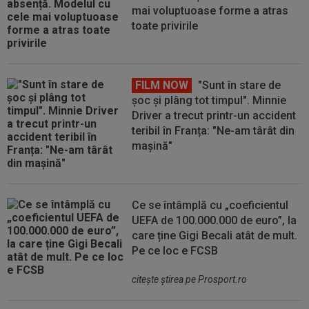
mai voluptuoase forme a atras
toate privirile
FILM NOW
"Sunt în stare de
șoc și plâng tot timpul". Minnie
Driver a trecut printr-un accident
teribil în Franța: "Ne-am târât din
mașină"
Ce se întâmplă cu „coeficientul
UEFA de 100.000.000 de euro”, la
care ține Gigi Becali atât de mult.
Pe ce loc e FCSB
citeşte ştirea pe Prosport.ro