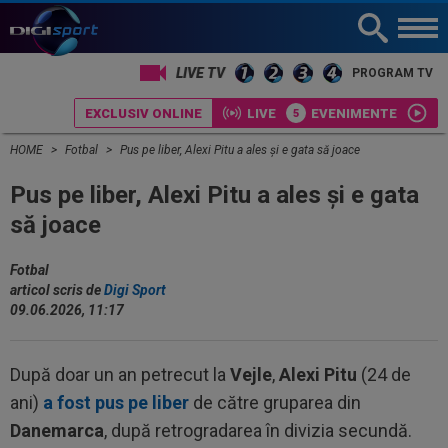
LIVE TV
PROGRAM TV
EXCLUSIV ONLINE
LIVE
EVENIMENTE
HOME
Fotbal
Pus pe liber, Alexi Pitu a ales și e gata să joace
Pus pe liber, Alexi Pitu a ales și e gata
să joace
Fotbal
articol scris de
Digi Sport
09.06.2026, 11:17
După doar un an petrecut la
Vejle
,
Alexi Pitu
(24 de
ani)
a fost pus pe liber
de către gruparea din
Danemarca
, după retrogradarea în divizia secundă.