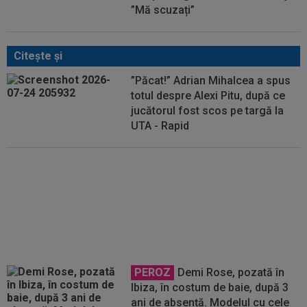
”Mă scuzați”
Citeşte şi
”Păcat!” Adrian Mihalcea a spus
totul despre Alexi Pitu, după ce
jucătorul fost scos pe targă la
UTA - Rapid
VIDEO
Ce coșmar: Alexi Pitu,
scos pe targă în UTA - Rapid, la
42 de zile de când a revenit în
România!
PEROZ
Demi Rose, pozată în
Ibiza, în costum de baie, după 3
ani de absență. Modelul cu cele