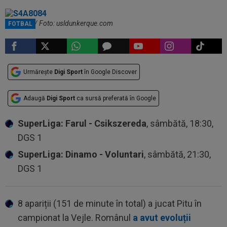
Alexi Pitu / Foto: usldunkerque.com
FOTBAL
Urmărește
Digi Sport
în Google Discover
Adaugă
Digi Sport
ca sursă preferată în Google
SuperLiga: Farul - Csikszereda
, sâmbătă, 18:30,
DGS 1
SuperLiga: Dinamo - Voluntari
, sâmbătă, 21:30,
DGS 1
8 apariții (151 de minute în total) a jucat Pitu în
campionat la Vejle. Românul
a avut evoluții