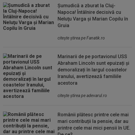
Șumudică a zburat la Cluj-
Napoca! Întâlnire decisivă cu
Neluţu Varga şi Marian Copilu în
Gruia
citeşte ştirea pe Fanatik.ro
Marinarii de pe portavionul USS
Abraham Lincoln sunt epuizați și
demoralizați în largul coastelor
Iranului, avertizează familiile
acestora
citeşte ştirea pe adevarul.ro
Românii plătesc printre cele mai
mari contribuții la pensie, dar au
printre cele mai mici pensii în UE.
De ce?