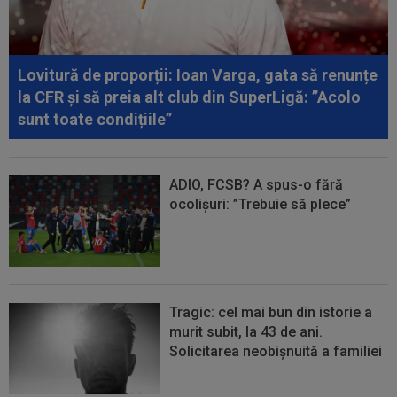
00:27
EXCLUSIV
Radu Naum, reacția serii după ce
Marius Șumudică a început negocierile cu CFR...
Lovitură de proporții: Ioan Varga, gata să renunțe
00:14
OFICIAL
Dezastru: după Barcelona, a ratat
la CFR și să preia alt club din SuperLigă: ”Acolo
transferul la încă o echipă de UCL! Picat la...
sunt toate condițiile”
ADIO, FCSB? A spus-o fără
ocolișuri: ”Trebuie să plece”
Tragic: cel mai bun din istorie a
murit subit, la 43 de ani.
Solicitarea neobișnuită a familiei