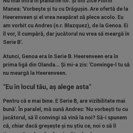
Nu mai intra în planurile lor. Și îmi zice Florin
Manea: 'Vorbește și tu cu Drăgușin. Are ofertă de la
Heerenveen și el vrea neapărat să plece acolo. Eu
am vorbit cu Andres (n.r. Blazquez), de la Genoa. Ei
îl vor, îl cumpără, dar jucătorul nu vrea să meargă în
Serie B'.
Atunci, Genoa era în Serie B. Heerenveen era în
prima ligă din Olanda... Și mi-a zis: 'Convinge-l tu să
nu meargă la Heerenveen.
”Eu în locul tău, aș alege asta”
Pentru că e mai bine. E Serie B, are vizibilitate mai
bună'. În paralel, mă sună Andres: 'Nu vorbești tu cu
jucătorul, să îl convingi să vină la noi? Să-i spunem
că, chiar dacă greșește și nu știu ce, noi o să îl