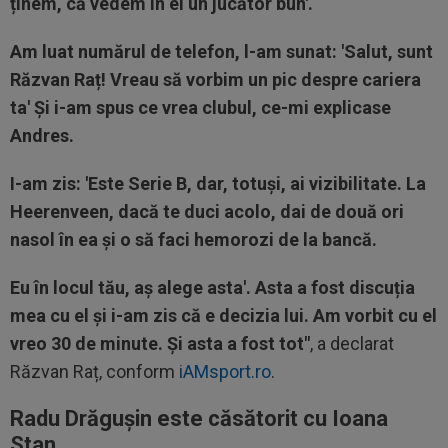
ținem, că vedem în el un jucător bun'.
Am luat numărul de telefon, l-am sunat: 'Salut, sunt
Răzvan Raț! Vreau să vorbim un pic despre cariera
ta' Și i-am spus ce vrea clubul, ce-mi explicase
Andres.
I-am zis: 'Este Serie B, dar, totuși, ai vizibilitate. La
Heerenveen, dacă te duci acolo, dai de două ori
nasol în ea și o să faci hemorozi de la bancă.
Eu în locul tău, aș alege asta'. Asta a fost discuția
mea cu el și i-am zis că e decizia lui. Am vorbit cu el
vreo 30 de minute. Și asta a fost tot"
, a declarat
Răzvan Raț, conform
iAMsport.ro
.
Radu Drăgușin este căsătorit cu Ioana
Stan