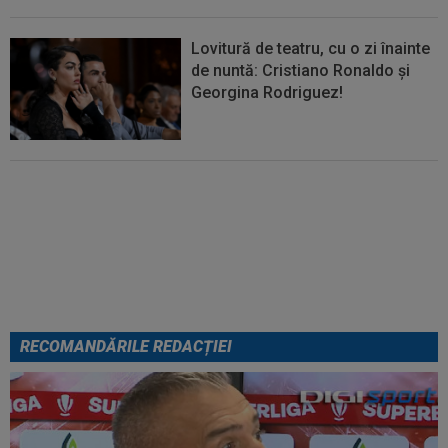
Lovitură de teatru, cu o zi înainte
de nuntă: Cristiano Ronaldo și
Georgina Rodriguez!
Au plusat! Între Real Madrid și
Arsenal, Vinicius Junior a ales și
semnează contractul carierei
RECOMANDĂRILE REDACȚIEI