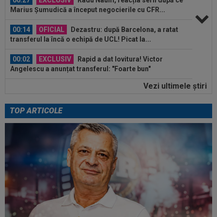
Marius Șumudică a început negocierile cu CFR...
00:14
OFICIAL
Dezastru: după Barcelona, a ratat
transferul la încă o echipă de UCL! Picat la...
00:02
EXCLUSIV
Rapid a dat lovitura! Victor
Angelescu a anunțat transferul: "Foarte bun"
Vezi ultimele ştiri
00:01
OFICIAL
Surpriză! Kevin Ciubotaru a semnat:
”Nu am putut rata această oportunitate”
TOP ARTICOLE
00:00
Rușii îl provoacă pe David Popovici înaintea
Europenelor: ”Va pierde aurul!”...
00:46
VIDEO
Daniel Pancu a ”explodat”, după UTA -
Rapid: ”Mamă, aoleu! Puțin respect nu...
00:41
EXCLUSIV
Atacant pentru FCSB! A făcut
anunțul ÎN DIRECT: ”Îi dau eu lui Gigi unul bun”
00:34
EXCLUSIV
2 la 1: au dat verdictul la cea mai
controversată fază din UTA - Rapid...