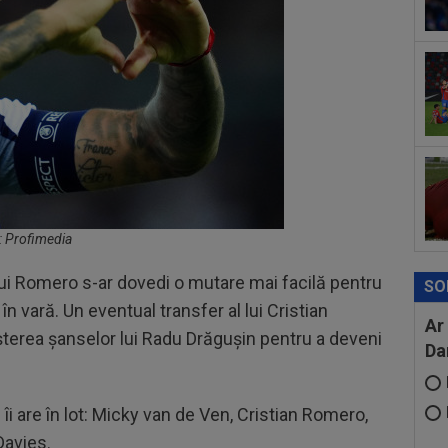
00
dat
”Șt
00
eur
: Profimedia
lui Romero s-ar dovedi o mutare mai facilă pentru
SO
n vară. Un eventual transfer al lui Cristian
Ar
șterea șanselor lui Radu Drăgușin pentru a deveni
Da
îi are în lot: Micky van de Ven, Cristian Romero,
Davies.