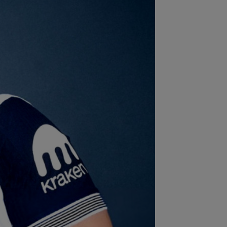
:08
Mai rău decât CFR Cluj: scorul
ii în Europa! La pauză erau conduși cu
..
:01
EXCLUSIV
Folha, OUT de la CFR
j după dezastrul cu Tromso! ”Îi dau
ă pe toți!”...
:52
EXCLUSIV
Gigi Becali: ”Am
dut un jucător pe 3.000.000 €”