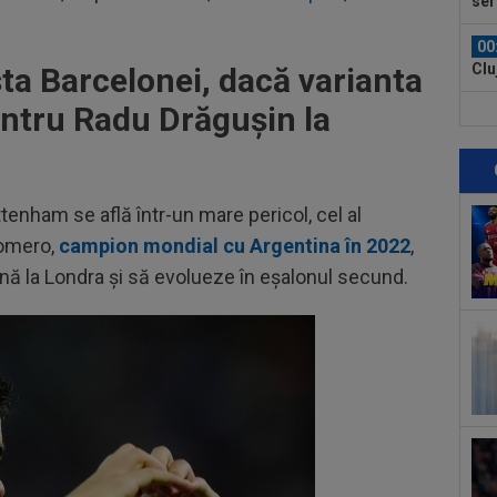
ser
0-2.
00
Clu
sta Barcelonei, dacă varianta
afar
entru Radu Drăgușin la
23
vân
23
se 
tenham se află într-un mare pericol, cel al
dus
 Romero,
campion mondial cu Argentina în 2022
,
23
pe 
ă la Londra și să evolueze în eșalonul secund.
un..
00
pro
CFR
00
ți 
cân
00
CFR