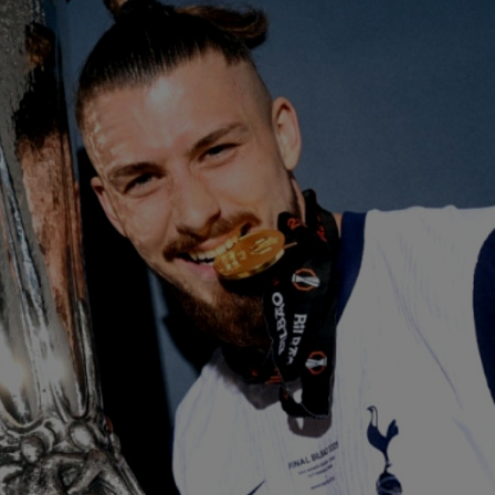
00
ser
0-2.
00
Clu
afar
23
vân