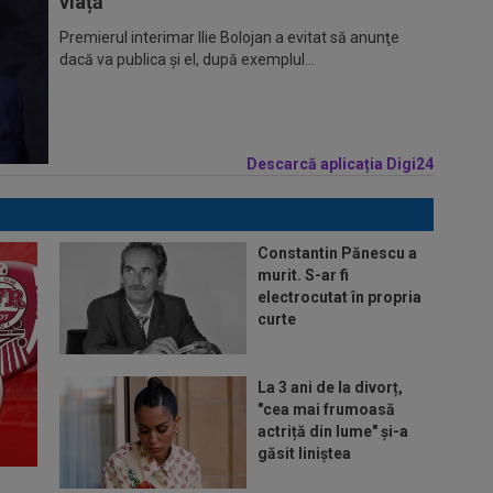
viață
Premierul interimar Ilie Bolojan a evitat să anunţe
dacă va publica şi el, după exemplul...
Descarcă aplicația Digi24
Constantin Pănescu a
murit. S-ar fi
electrocutat în propria
curte
La 3 ani de la divorț,
"cea mai frumoasă
actriță din lume" și-a
găsit liniștea