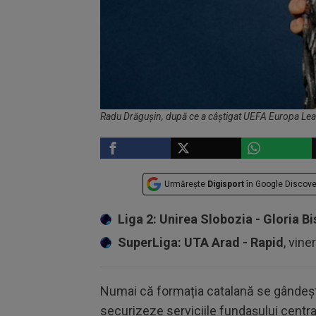
Radu Drăgușin, după ce a câștigat UEFA Europa Le
Urmărește
Digisport
în Google Discove
Liga 2: Unirea Slobozia - Gloria Bi
SuperLiga: UTA Arad - Rapid
, vine
Numai că formația catalană se gândește 
securizeze serviciile fundașului central