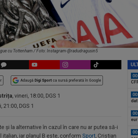
23
se 
dus
23
pe 
un..
00
pro
CFR
ague cu Tottenham / Foto: Instagram-@radudragusin5
00
ți 
UL
cân
00
r
Adaugă
Digi Sport
ca sursă preferată în Google
CFR
00
strița
, vineri, 18:00, DGS 1
dat
ri, 21:00, DGS 1
”Șt
00
eur
și la alternative în cazul în care nu ar putea să-i
00
 italian, iar planul B este, conform
Sport
, Cristian