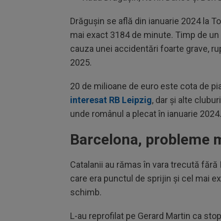
Drăgușin se află din ianuarie 2024 la T
mai exact 3184 de minute. Timp de un an
cauza unei accidentări foarte grave, ru
2025.
20 de milioane de euro este cota de pia
interesat RB Leipzig
, dar și alte clubu
unde românul a plecat în ianuarie 2024
Barcelona, probleme m
Catalanii au rămas în vara trecută fără 
care era punctul de sprijin și cel mai e
schimb.
L-au reprofilat pe Gerard Martin ca sto