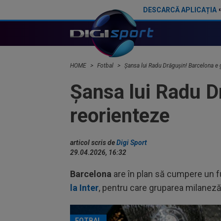
DESCARCĂ APLICAȚIA
Ferran Torres s-a făcut de râs în direct la TV!
HOME
Fotbal
Șansa lui Radu Drăgușin! Barcelona e 
Șansa lui Radu D
reorienteze
articol scris de
Digi Sport
29.04.2026, 16:32
Barcelona
are în plan să cumpere un fu
la Inter
, pentru care gruparea milaneză
FOTBAL