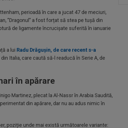
ottenham, perioadă în care a jucat 47 de meciuri,
, ”Dragonul” a fost forțat să stea pe tușă din
ptură de ligamente încrucișate suferită în ianuarie
ță a lui
Radu Drăgușin, de care recent s-a
ri din Italia, care caută să-l readucă în Serie A, de
.
ari în apărare
Inigo Martinez, plecat la Al-Nassr în Arabia Saudită,
xperimentat din apărare, dar nu au adus nimic în
per, poziție unde mai există următoarele variante: