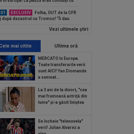
ii în Europa! La pauză erau conduși cu
..
:01
EXCLUSIV
Folha, OUT de la CFR
j după dezastrul cu Tromso! ”Îi dau
ă pe toți!”...
Vezi ultimele ştiri
:52
EXCLUSIV
Gigi Becali: ”Am
dut un jucător pe 3.000.000 €”
Cele mai citite
Ultima oră
:44
Enervat după ce a aflat că Rodri
transferă la Barcelona, Mourinho s-a
MERCATO în Europa.
 de...
Toate transferurile verii
:42
Antrenorul lui Tromso a surprins
sunt AICI! Yan Diomande
toată lumea, după 5-0 cu CFR: ”Mai e
a semnat...
.
:43
EXCLUSIV
Lovitură de
La 3 ani de la divorț, "cea
porții: Ioan Varga, gata să renunțe la
mai frumoasă actriță din
 și să preia alt club...
lume" și-a găsit liniștea
:41
EXCLUSIV
Gigi Becali: ”Hai să-
spun ce face Mihai Stoica. E prima oară
d o zic”
Se încheie "telenovela"
:34
EXCLUSIV
Dorit iar de Varga la
verii! Julian Alvarez a
 Cluj, Edi Iordănescu a luat decizia!
ales