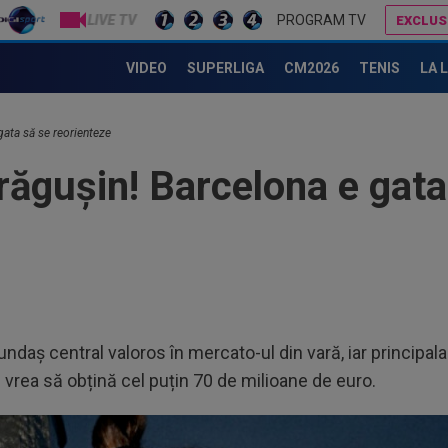
LIVE TV
PROGRAM TV
EXCLUS
Barcelona se duce all-in: Hansi Flick l-a sunat pe Rodri!
Lovitură de proporții: Ioan Varga, gata să renunțe la CFR și să preia alt club din SuperLigă: ”Acolo sunt toate condițiile”
VIDEO
SUPERLIGA
CM2026
TENIS
LA 
gata să se reorienteze
răgușin! Barcelona e gata
ndaș central valoros în mercato-ul din vară, iar principal
 vrea să obțină cel puțin 70 de milioane de euro.