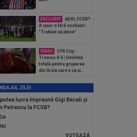
:22
EXCLUSIV
Gică Craioveanu a
 declarația serii, după KuPS - Craiova:
ii cine mă...
EXCLUSIV
ADIO, FCSB?
:12
Barcelona, 180 de milioane de
A spus-o fără ocolișuri:
o pentru Rodri!
”Trebuie să plece”
VIDEO
CFR Cluj -
Tromso 0-5 | Umilință
totală pentru gruparea
din Gruia care e ca și...
NDAJUL ZILEI
 putea lucra împreună Gigi Becali și
n Petrescu la FCSB?
DA
NU