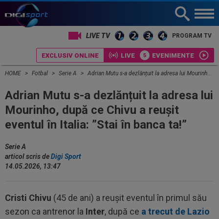
LIVE TV
PROGRAM TV
EXCLUSIV ONLINE
LIVE
EVENIMENTE
HOME
Fotbal
Serie A
Adrian Mutu s-a dezlănțuit la adresa lui Mourinho, după ce Chivu a reușit eventul în Italia: ”Stai în banca ta!”
Adrian Mutu s-a dezlănțuit la adresa lui
Mourinho, după ce Chivu a reușit
eventul în Italia: ”Stai în banca ta!”
Serie A
articol scris de
Digi Sport
14.05.2026, 13:47
Cristi Chivu
(45 de ani) a reușit eventul în primul său
sezon ca antrenor la
Inter
, după ce
a trecut de Lazio