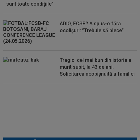
sunt toate condițiile”
22:55
VIDEO
UTA - Rapid 0-0. Remiză
spectaculoasă între arădeni și giuleșteni pe Francisc...
ADIO, FCSB? A spus-o fără
ocolișuri: ”Trebuie să plece”
Tragic: cel mai bun din istorie a
murit subit, la 43 de ani.
Solicitarea neobișnuită a familiei
Lovitură de teatru, cu o zi înainte
de nuntă: Cristiano Ronaldo și
Georgina Rodriguez!