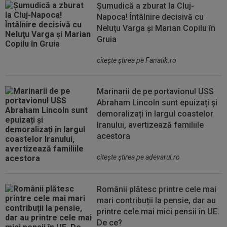
Șumudică a zburat la Cluj-
Napoca! Întâlnire decisivă cu
Neluţu Varga şi Marian Copilu în
Gruia
citeşte ştirea pe Fanatik.ro
Marinarii de pe portavionul USS
Abraham Lincoln sunt epuizați și
demoralizați în largul coastelor
Iranului, avertizează familiile
acestora
citeşte ştirea pe adevarul.ro
Românii plătesc printre cele mai
mari contribuții la pensie, dar au
printre cele mai mici pensii în UE.
De ce?