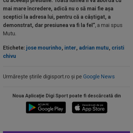
cu aceeași presiune. Toată lumea îl va aborda cu
mai mare încredere, adică nu o să mai fie așa
sceptici la adresa lui, pentru că a câștigat, a
demonstrat, dar presiunea va fi la fel”
, a mai spus
Mutu.
Etichete:
jose mourinho
,
inter
,
adrian mutu
,
cristi
chivu
Urmărește știrile digisport.ro și pe
Google News
Noua Aplicaţie Digi Sport poate fi descărcată din
23:18
L-a ”vrăjit” pe Pancu în 45 de minute: ”N-ai cum
să dai greș cu așa ceva” +...
22:55
VIDEO
UTA - Rapid 0-0. Remiză
spectaculoasă între arădeni și giuleșteni pe Francisc...
22:40
EXCLUSIV
Schimbare! Cât s-a plătit, de fapt,