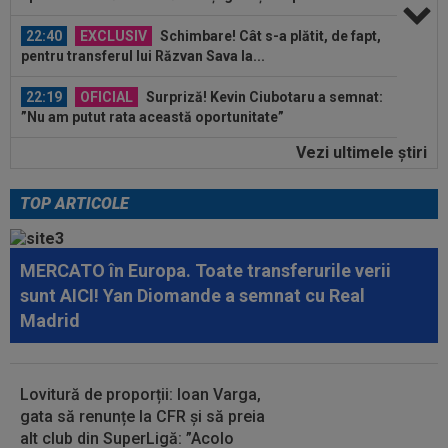
22:40
EXCLUSIV
Schimbare! Cât s-a plătit, de fapt,
pentru transferul lui Răzvan Sava la...
22:19
OFICIAL
Surpriză! Kevin Ciubotaru a semnat:
”Nu am putut rata această oportunitate”
Vezi ultimele ştiri
22:08
VIDEO
Ce coșmar: Alexi Pitu, scos pe targă
în UTA - Rapid, la 42 de zile de când a...
TOP ARTICOLE
23:42
EXCLUSIV
2 la 1: au dat verdictul la cea mai
controversată fază din UTA - Rapid...
MERCATO în Europa. Toate transferurile verii
23:39
Alex Dobre a vorbit despre plecarea de la
sunt AICI! Yan Diomande a semnat cu Real
Rapid, după 0-0 cu UTA: "100%"
Madrid
23:29
Reacția lui Stojilkovic, după ce a luat galben
pentru simulare în minutul 90+3...
Lovitură de proporții: Ioan Varga,
23:18
L-a ”vrăjit” pe Pancu în 45 de minute: ”N-ai cum
gata să renunțe la CFR și să preia
să dai greș cu așa ceva” +...
alt club din SuperLigă: ”Acolo