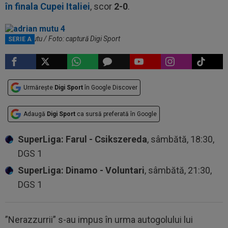
în finala Cupei Italiei
, scor
2-0
.
Adrian Mutu / Foto: captură Digi Sport
SERIE A
Urmărește
Digi Sport
în Google Discover
Adaugă
Digi Sport
ca sursă preferată în Google
SuperLiga: Farul - Csikszereda
, sâmbătă, 18:30,
DGS 1
SuperLiga: Dinamo - Voluntari
, sâmbătă, 21:30,
DGS 1
”Nerazzurrii” s-au impus în urma autogolului lui