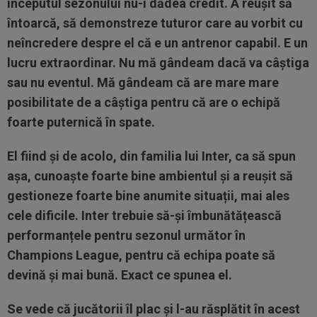
începutul sezonului nu-i dădea credit. A reușit să
întoarcă, să demonstreze tuturor care au vorbit cu
neîncredere despre el că e un antrenor capabil. E un
lucru extraordinar. Nu mă gândeam dacă va câștiga
sau nu eventul. Mă gândeam că are mare mare
posibilitate de a câștiga pentru că are o echipă
foarte puternică în spate.
El fiind și de acolo, din familia lui Inter, ca să spun
așa, cunoaște foarte bine ambientul și a reușit să
gestioneze foarte bine anumite situații, mai ales
cele dificile. Inter trebuie să-și îmbunătățească
performanțele pentru sezonul următor în
Champions League, pentru că echipa poate să
devină și mai bună. Exact ce spunea el.
Se vede că jucătorii îl plac și l-au răsplătit în acest