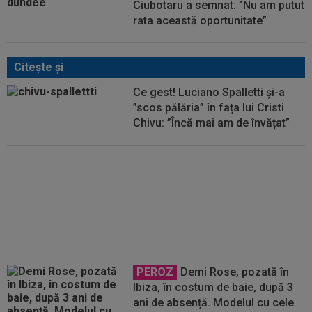
Ciubotaru a semnat: ”Nu am putut
rata această oportunitate”
Citeşte şi
Ce gest! Luciano Spalletti și-a
”scos pălăria” în fața lui Cristi
Chivu: ”Încă mai am de învățat”
Cristi Chivu a spus-o fără
rețineri: ”Bătăi de cap”
PEROZ
Demi Rose, pozată în
Ibiza, în costum de baie, după 3
ani de absență. Modelul cu cele