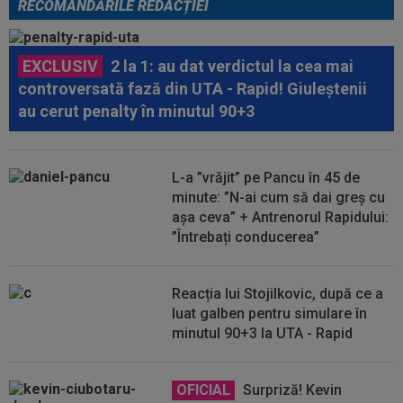
RECOMANDĂRILE REDACȚIEI
EXCLUSIV
2 la 1: au dat verdictul la cea mai
controversată fază din UTA - Rapid! Giuleștenii
au cerut penalty în minutul 90+3
L-a ”vrăjit” pe Pancu în 45 de
minute: ”N-ai cum să dai greș cu
așa ceva” + Antrenorul Rapidului:
”Întrebați conducerea”
Reacția lui Stojilkovic, după ce a
luat galben pentru simulare în
minutul 90+3 la UTA - Rapid
OFICIAL
Surpriză! Kevin