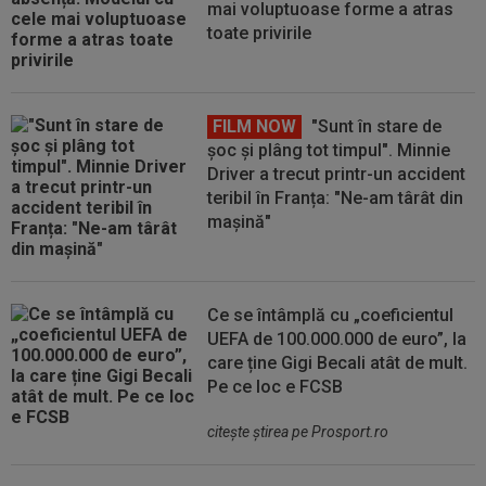
mai voluptuoase forme a atras
toate privirile
FILM NOW
"Sunt în stare de
șoc și plâng tot timpul". Minnie
Driver a trecut printr-un accident
teribil în Franța: "Ne-am târât din
mașină"
Ce se întâmplă cu „coeficientul
UEFA de 100.000.000 de euro”, la
care ține Gigi Becali atât de mult.
Pe ce loc e FCSB
citeşte ştirea pe Prosport.ro