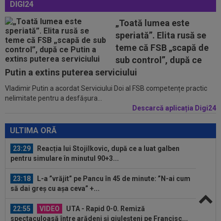
DIGI24
pentru transferul lui Răzvan Sava la...
„Toată lumea este
22:19
OFICIAL
Surpriză! Kevin Ciubotaru a semnat:
speriată”. Elita rusă se
”Nu am putut rata această oportunitate”
teme că FSB „scapă de
22:08
VIDEO
Ce coșmar: Alexi Pitu, scos pe targă
sub control”, după ce
în UTA - Rapid, la 42 de zile de când a...
Putin a extins puterea serviciului
Vladimir Putin a acordat Serviciului Doi al FSB competențe practic
23:42
EXCLUSIV
2 la 1: au dat verdictul la cea mai
nelimitate pentru a desfășura...
controversată fază din UTA - Rapid...
Descarcă aplicația Digi24
23:39
Alex Dobre a vorbit despre plecarea de la
Rapid, după 0-0 cu UTA: "100%"
ULTIMA ORĂ
23:29
Reacția lui Stojilkovic, după ce a luat galben
pentru simulare în minutul 90+3...
23:18
L-a ”vrăjit” pe Pancu în 45 de minute: ”N-ai cum
să dai greș cu așa ceva” +...
22:55
VIDEO
UTA - Rapid 0-0. Remiză
spectaculoasă între arădeni și giuleșteni pe Francisc...