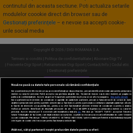
continutul din aceasta sectiune. Poti actualiza setarile
modulelor coookie direct din browser sau de
Gestionați preferințele
– e nevoie sa accepti cookie-
urile social media
Copyright © 2026 / DIGI ROMANIA S.A.
Termeni si conditii
Politica de confidentialitate
Abonare Digi TV
Frecvente Digi Sport
Retransmisie Digi Sport
Contact/Info
Codul etic
Gestionați preferințele
Versiune desktop
Nouă ne pasă ca datele tale personale să rămână confidențiale
Noi și partenerii noștri
30
stocăm și/sau accesăm informații pe dispozitivul dvs., precum identificatorii cookie unici pentru prelucrarea
datelor cu caracter personal. Puteți accepta sau gestiona alegerile dvs. făcând clic mai jos sau în orice moment, pe pagina cu
politica de confidențialitate. Aceste alegeri vor fi raportate partenerilor noștri și nu vă vor afecta navigarea.
Mai multe detalii
Noi si partenerii nostri (retelele de socializare si agentiile de publicitate partenere, precum si furnizorii nostri de servicii de date
analitice) prelucram date pentru a permite website-ului sa functioneze, pentru a personaliza continutul si anunturile publicitare afisate
in functie de interesele si/sau profilul dvs., pentru a va oferi functionalitati aferente retelelor de socializare si pentru a analiza
traficul pe website. Beneficiati de drepturile prevazute de art. 15-22 din GDPR in legatura cu prelucrarea datelor cu caracter
personal. Aceste drepturi pot fi exercitate prin modalitatea indicata
aici
. Prin click pe “ACCEPT TOATE”, acceptati folosirea
tuturor Tehnologiilor de tip Cookie, care implica inclusiv acceptul dvs. cu privire la stocarea/accesarea informatiilor de catre Vendor-ii
cu care colaboram. Prin click pe “VREAU SA MODIFIC SETARILE INDIVIDUAL” puteti schimba preferintele in mod individual, mai putin
cele legate de cookie strict necesare pentru functionarea website-ului.
Atât noi, cât și partenerii noștri prelucrăm datele pentru a oferi: