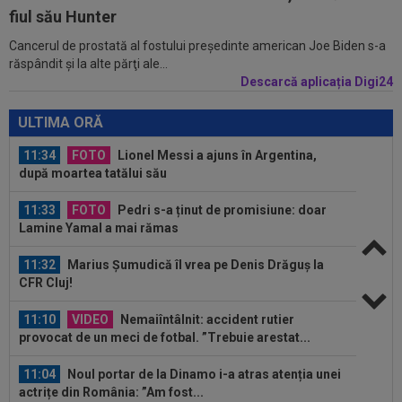
ce a văzut ce a decis Vinicius...
fiul său Hunter
Cancerul de prostată al fostului preşedinte american Joe Biden s-a
11:43
EXCLUSIV
A ”explodat” în SuperLigă și e gata
răspândit şi la alte părţi ale...
de transfer: ”Nu a scos până acum atacant...
Descarcă aplicația Digi24
11:35
AUR pentru România la Campionatele
Mondiale U19!
ULTIMA ORĂ
11:34
FOTO
Lionel Messi a ajuns în Argentina,
după moartea tatălui său
11:33
FOTO
Pedri s-a ținut de promisiune: doar
Lamine Yamal a mai rămas
11:32
Marius Șumudică îl vrea pe Denis Drăguș la
CFR Cluj!
11:10
VIDEO
Nemaiîntâlnit: accident rutier
provocat de un meci de fotbal. ”Trebuie arestat...
11:04
Noul portar de la Dinamo i-a atras atenția unei
actrițe din România: ”Am fost...