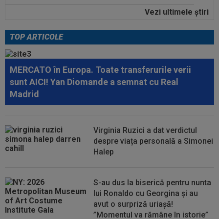
Vezi ultimele ştiri
10:36
Pe loc! Jose Mourinho a spus-o direct, după
ce a văzut ce a decis Vinicius...
TOP ARTICOLE
11:43
EXCLUSIV
A ”explodat” în SuperLigă și e gata
de transfer: ”Nu a scos până acum atacant...
MERCATO în Europa. Toate transferurile verii
11:35
AUR pentru România la Campionatele
sunt AICI! Yan Diomande a semnat cu Real
Mondiale U19!
Madrid
11:34
FOTO
Lionel Messi a ajuns în Argentina,
după moartea tatălui său
Virginia Ruzici a dat verdictul
11:33
FOTO
Pedri s-a ținut de promisiune: doar
despre viața personală a Simonei
Lamine Yamal a mai rămas
Halep
11:32
Marius Șumudică îl vrea pe Denis Drăguș la
CFR Cluj!
S-au dus la biserică pentru nunta
lui Ronaldo cu Georgina și au
avut o surpriză uriașă!
”Momentul va rămâne în istorie”