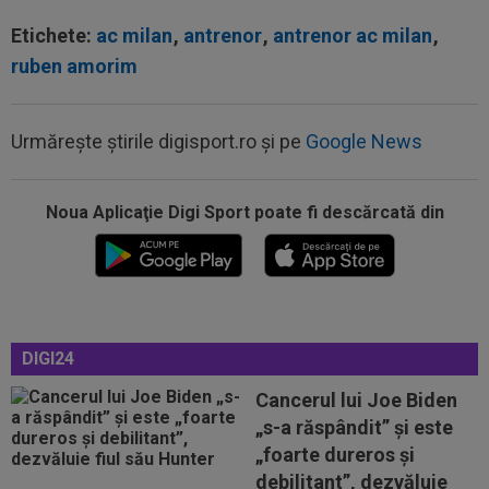
Etichete:
ac milan
,
antrenor
,
antrenor ac milan
,
ruben amorim
Urmărește știrile digisport.ro și pe
Google News
Noua Aplicaţie Digi Sport poate fi descărcată din
11:33
FOTO
Pedri s-a ținut de promisiune: doar
Lamine Yamal a mai rămas
11:32
Marius Șumudică îl vrea pe Denis Drăguș la
CFR Cluj!
11:10
VIDEO
Nemaiîntâlnit: accident rutier
DIGI24
provocat de un meci de fotbal. ”Trebuie arestat...
Cancerul lui Joe Biden
11:04
Noul portar de la Dinamo i-a atras atenția unei
„s-a răspândit” şi este
actrițe din România: ”Am fost...
„foarte dureros și
10:36
Pe loc! Jose Mourinho a spus-o direct, după
debilitant”, dezvăluie