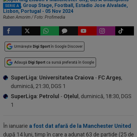
SERIE A
Ruben Amorim / Foto: Profimedia
Urmărește
Digi Sport
în Google Discover
Adaugă
Digi Sport
ca sursă preferată în Google
SuperLiga
:
Universitatea Craiova
-
FC Argeș
,
duminică, 21:30, DGS 1
SuperLiga
:
Petrolul
-
Oțelul
, duminică, 18:30, DGS
1
În ianuarie
a fost dat afară de la Manchester United
după 14 luni, timp în care a adunat 63 de partide (25 de