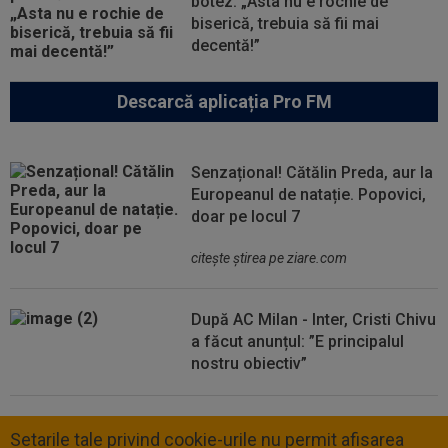
botez: „Asta nu e rochie de
biserică, trebuia să fii mai
decentă!”
Descarcă aplicația Pro FM
Senzațional! Cătălin Preda, aur la
Europeanul de natație. Popovici,
doar pe locul 7
citeşte ştirea pe ziare.com
După AC Milan - Inter, Cristi Chivu
a făcut anunțul: ”E principalul
nostru obiectiv”
Setarile tale privind cookie-urile nu permit afisarea