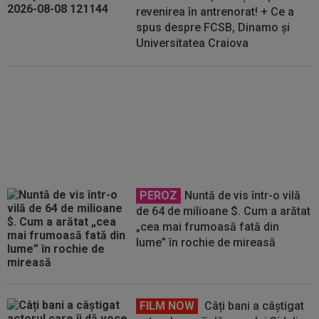
revenirea în antrenorat! + Ce a
spus despre FCSB, Dinamo și
Universitatea Craiova
EXCLUSIV
Ioan Varga a ales
antrenorul de la CFR Cluj + CINCI
jucători cu salarii mari, OUT?!
PEROZ
Nuntă de vis într-o vilă
de 64 de milioane $. Cum a arătat
„cea mai frumoasă fată din
lume” în rochie de mireasă
FILM NOW
Câți bani a câștigat