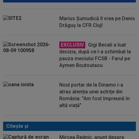
Marius Șumudică îl vrea pe Denis
Drăguș la CFR Cluj!
EXCLUSIV
Gigi Becali a luat
decizia, după ce l-a schimbat la
pauza meciului FCSB - Farul pe
Aymen Boutoutaou
Noul portar de la Dinamo i-a
atras atenția unei actrițe din
România: ”Am fost împreună în
altă viață”
Citeşte şi
Mircea Rednic, anunț despre