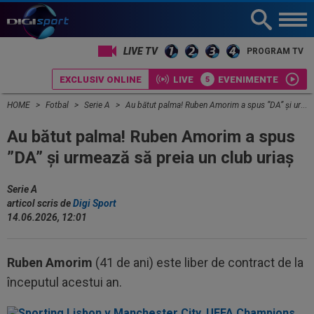
LIVE TV
PROGRAM TV
EXCLUSIV ONLINE
LIVE
EVENIMENTE
HOME
Fotbal
Serie A
Au bătut palma! Ruben Amorim a spus ”DA” și urmează să preia un club uriaș
Au bătut palma! Ruben Amorim a spus
”DA” și urmează să preia un club uriaș
Serie A
articol scris de
Digi Sport
14.06.2026, 12:01
Ruben Amorim
(41 de ani) este liber de contract de la
începutul acestui an.