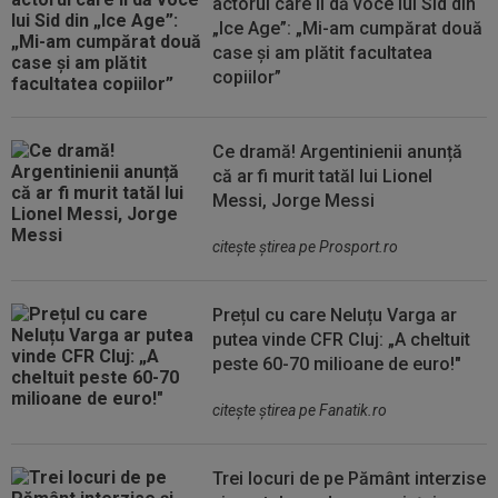
actorul care îi dă voce lui Sid din
„Ice Age”: „Mi-am cumpărat două
case și am plătit facultatea
copiilor”
Ce dramă! Argentinienii anunță
că ar fi murit tatăl lui Lionel
Messi, Jorge Messi
citeşte ştirea pe Prosport.ro
Prețul cu care Neluțu Varga ar
putea vinde CFR Cluj: „A cheltuit
peste 60-70 milioane de euro!"
citeşte ştirea pe Fanatik.ro
Trei locuri de pe Pământ interzise