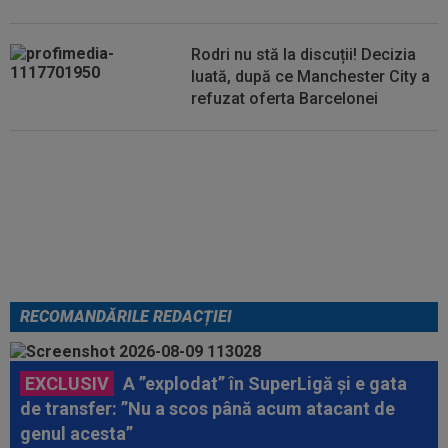
Rodri nu stă la discuții! Decizia
luată, după ce Manchester City a
refuzat oferta Barcelonei
Cel mai bine plătit jucător din
SuperLigă a devenit liber! Gigi
Becali spunea: ”Pregătesc o
bombă! Bani mulți”
RECOMANDĂRILE REDACȚIEI
EXCLUSIV
A ”explodat” în SuperLigă și e gata
de transfer: ”Nu a scos până acum atacant de
genul acesta”