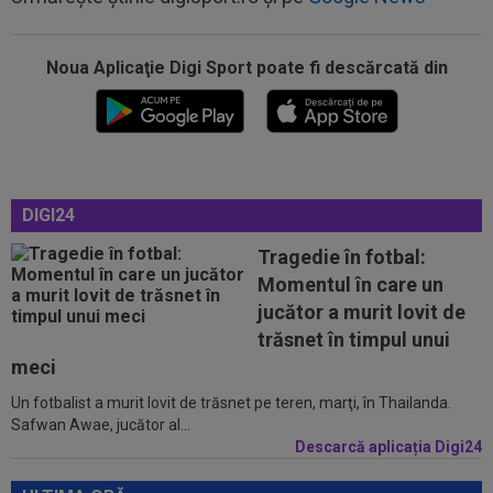
00:17
Micael Leandro a murit, după ce a fost
împușcat în timpul meciului
Noua Aplicaţie Digi Sport poate fi descărcată din
00:04
Surpriza serii în Europa: rezultat ”strălucitor”
pentru oaspeți în turul trei...
23:53
FOTO
I-a lăsat ”mască”! Ce a făcut Vinicius
Junior, imediat după negocierile cu Real...
23:52
EXCLUSIV
Ilie Dumitrescu a numit cel mai
DIGI24
bun atacant din SuperLiga României
Tragedie în fotbal:
23:51
Surpriza din preliminariile Champions League
Momentul în care un
le-a rupt seria de victorii...
jucător a murit lovit de
00:22
EXCLUSIV
Dan Petrescu s-a decis
trăsnet în timpul unui
meci
Un fotbalist a murit lovit de trăsnet pe teren, marţi, în Thailanda.
00:19
Jovo Lukic e în fața transferului carierei
Safwan Awae, jucător al...
Descarcă aplicația Digi24
00:18
EXCLUSIV
Ilie Dumitrescu l-a pus ”la zid” pe
Becali, după decizia de la FCSB: ”Te-ai...