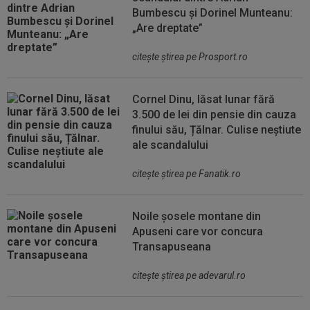
Bumbescu și Dorinel Munteanu:
„Are dreptate”
citeşte ştirea pe Prosport.ro
Cornel Dinu, lăsat lunar fără
3.500 de lei din pensie din cauza
finului său, Țălnar. Culise neștiute
ale scandalului
citeşte ştirea pe Fanatik.ro
Noile șosele montane din
Apuseni care vor concura
Transapuseana
citeşte ştirea pe adevarul.ro