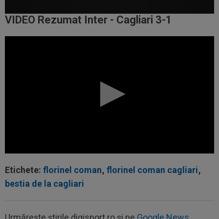
VIDEO Rezumat Inter - Cagliari 3-1
Etichete:
florinel coman
,
florinel coman cagliari
,
bestia de la cagliari
Urmărește știrile digisport.ro și pe
Google News