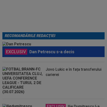
În pole-position pentru transferul
său
RECOMANDĂRILE REDACȚIEI
EXCLUSIV
Dan Petrescu s-a decis
Jovo Lukic e în fața transferului
carierei
EXCLUSIV
Ilie Dumitrescu l-a