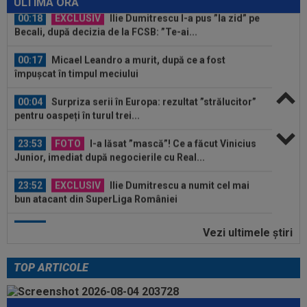
ULTIMA ORĂ
00:17
Micael Leandro a murit, după ce a fost
împușcat în timpul meciului
00:04
Surpriza serii în Europa: rezultat ”strălucitor”
pentru oaspeți în turul trei...
23:53
FOTO
I-a lăsat ”mască”! Ce a făcut Vinicius
Junior, imediat după negocierile cu Real...
23:52
EXCLUSIV
Ilie Dumitrescu a numit cel mai
bun atacant din SuperLiga României
23:51
Surpriza din preliminariile Champions League
le-a rupt seria de victorii...
Vezi ultimele ştiri
00:22
EXCLUSIV
Dan Petrescu s-a decis
TOP ARTICOLE
00:19
Jovo Lukic e în fața transferului carierei