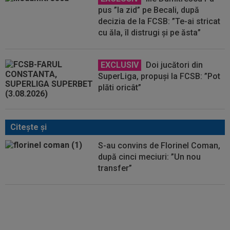
pus ”la zid” pe Becali, după
decizia de la FCSB: ”Te-ai stricat
cu ăla, îl distrugi și pe ăsta”
EXCLUSIV
Doi jucători din
SuperLiga, propuși la FCSB: ”Pot
plăti oricât”
Citeşte şi
S-au convins de Florinel Coman,
după cinci meciuri: ”Un nou
transfer”
FOTO
Florinel Coman a revenit
în România