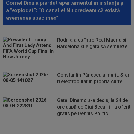
Cornel Dinu a pierdut apartamentul în instanță și
00:18
EXCLUSIV
Ilie Dumitrescu l-a pus ”la zid” pe
a ”explodat”: ”O canalie! Nu credeam că există
Becali, după decizia de la FCSB: ”Te-ai...
asemenea specimen”
00:17
Micael Leandro a murit, după ce a fost
împușcat în timpul meciului
Rodri a ales între Real Madrid și
00:04
Surpriza serii în Europa: rezultat ”strălucitor”
Barcelona și e gata să semneze!
pentru oaspeți în turul trei...
Constantin Pănescu a murit. S-ar
fi electrocutat în propria curte
Gata! Dinamo s-a decis, la 24 de
ore după ce Gigi Becali i l-a oferit
gratis pe Dennis Politic
Lovitură de teatru: Denis Drăguș!