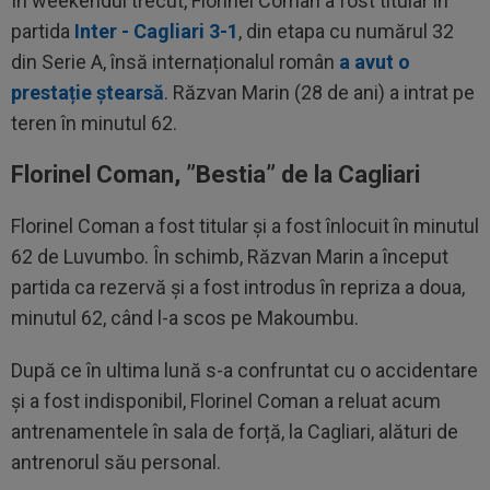
În weekendul trecut, Florinel Coman a fost titular în
partida
Inter - Cagliari 3-1
, din etapa cu numărul 32
din Serie A, însă internaționalul român
a avut o
prestație ștearsă
. Răzvan Marin (28 de ani) a intrat pe
teren în minutul 62.
Florinel Coman, ”Bestia” de la Cagliari
Florinel Coman a fost titular și a fost înlocuit în minutul
62 de Luvumbo. În schimb, Răzvan Marin a început
partida ca rezervă și a fost introdus în repriza a doua,
minutul 62, când l-a scos pe Makoumbu.
După ce în ultima lună s-a confruntat cu o accidentare
și a fost indisponibil, Florinel Coman a reluat acum
antrenamentele în sala de forță, la Cagliari, alături de
antrenorul său personal.