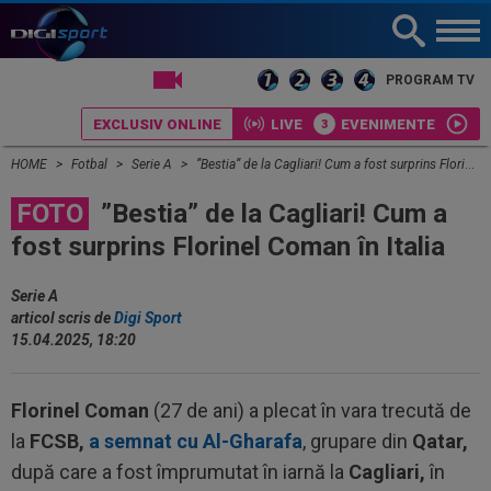
LIVE TV
PROGRAM TV
EXCLUSIV ONLINE
LIVE
EVENIMENTE
HOME
Fotbal
Serie A
”Bestia” de la Cagliari! Cum a fost surprins Florinel Coman în Italia
FOTO
”Bestia” de la Cagliari! Cum a
fost surprins Florinel Coman în Italia
Serie A
articol scris de
Digi Sport
15.04.2025, 18:20
Florinel Coman
(27 de ani) a plecat în vara trecută de
la
FCSB,
a semnat cu Al-Gharafa
, grupare din
Qatar,
după care a fost împrumutat în iarnă la
Cagliari,
în