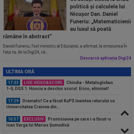
politică și calculele lui
16:47
Ce ofertă: 115.000.000 de euro pentru
Nicușor Dan. Daniel
transferul lui Arda Guler!
Funeriu: „Matematicienii
16:46
Surpriză uriașă: Kylian Mbappe semnează!
au luxul să poată
”Acordul se încheie acum! O schimbare...
rămâne în abstract”
Daniel Funeriu, fost ministru al Educației, a afirmat, la emisiunea În
17:40
Răsturnare de situație! Julian Alvarez se duce
fața ta, de la Digi24, că...
la Madrid și cere oficial...
Descarcă aplicația Digi24
17:34
FOTO
Lovitură de teatru: așteptată în rochie
de mireasă lângă Ronaldo, Georgina a...
ULTIMA ORĂ
17:33
LIVE VIDEO&SCORE
Chindia - Metaloglobus
1-0, DGS 1. Honciu a deschis scorul. Erico, eliminat!
17:29
Dramatic! Ce a făcut KuPS înaintea returului cu
Universitatea Craiova din...
16:57
EXCLUSIV
Promisiunea pe care i-a făcut-o
Ioan Varga lui Marius Șumudică