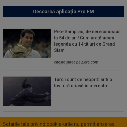
Descarcă aplicația Pro FM
Pete Sampras, de nerecunoscut
la 54 de ani! Cum arată acum
legenda cu 14 titluri de Grand
Slam
citeşte ştirea pe ziare.com
Turcii sunt de neoprit: ar fi o
lovitură uriașă în mercato
Setarile tale privind cookie-urile nu permit afisarea