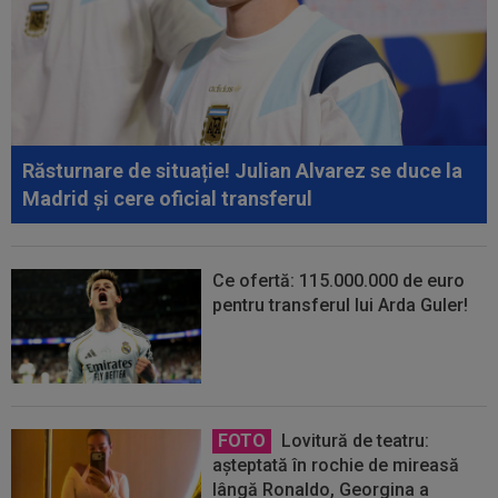
Răsturnare de situație! Julian Alvarez se duce la
Madrid și cere oficial transferul
Ce ofertă: 115.000.000 de euro
pentru transferul lui Arda Guler!
FOTO
Lovitură de teatru:
așteptată în rochie de mireasă
lângă Ronaldo, Georgina a