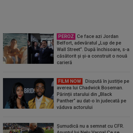
după bătaia de la Cupa Mondială!
PEROZ
Ce face azi Jordan
Belfort, adevăratul „Lup de pe
Wall Street”. După închisoare, s-a
căsătorit și și-a construit o nouă
carieră
FILM NOW
Dispută în justiție pe
averea lui Chadwick Boseman.
Părinții starului din „Black
Panther” au dat-o în judecată pe
văduva actorului
Șumudică nu a semnat cu CFR.
Anunțul lui Nelu Varga! Ce se