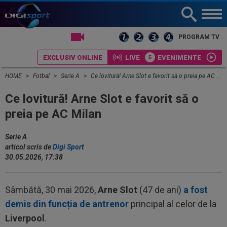
LIVE TV
PROGRAM TV
EXCLUSIV ONLINE
LIVE
EVENIMENTE
HOME
Fotbal
Serie A
Ce lovitură! Arne Slot e favorit să o preia pe AC Milan
Ce lovitură! Arne Slot e favorit să o
preia pe AC Milan
Serie A
articol scris de
Digi Sport
30.05.2026, 17:38
Sâmbătă, 30 mai 2026,
Arne Slot
(47 de ani)
a fost
demis din funcția de antrenor
principal al celor de la
Liverpool
.