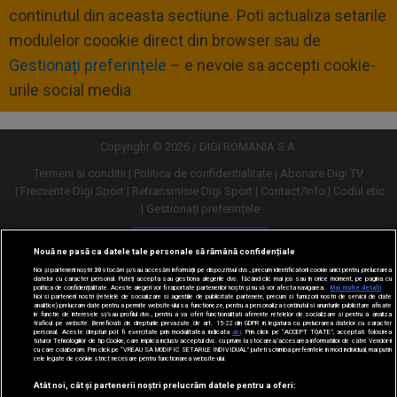
continutul din aceasta sectiune. Poti actualiza setarile
modulelor coookie direct din browser sau de
Gestionați preferințele
– e nevoie sa accepti cookie-
urile social media
Copyright © 2026 / DIGI ROMANIA S.A.
Termeni si conditii
Politica de confidentialitate
Abonare Digi TV
Frecvente Digi Sport
Retransmisie Digi Sport
Contact/Info
Codul etic
Gestionați preferințele
Versiune desktop
Nouă ne pasă ca datele tale personale să rămână confidențiale
Noi și partenerii noștri
30
stocăm și/sau accesăm informații pe dispozitivul dvs., precum identificatorii cookie unici pentru prelucrarea
datelor cu caracter personal. Puteți accepta sau gestiona alegerile dvs. făcând clic mai jos sau în orice moment, pe pagina cu
politica de confidențialitate. Aceste alegeri vor fi raportate partenerilor noștri și nu vă vor afecta navigarea.
Mai multe detalii
Noi si partenerii nostri (retelele de socializare si agentiile de publicitate partenere, precum si furnizorii nostri de servicii de date
analitice) prelucram date pentru a permite website-ului sa functioneze, pentru a personaliza continutul si anunturile publicitare afisate
in functie de interesele si/sau profilul dvs., pentru a va oferi functionalitati aferente retelelor de socializare si pentru a analiza
traficul pe website. Beneficiati de drepturile prevazute de art. 15-22 din GDPR in legatura cu prelucrarea datelor cu caracter
personal. Aceste drepturi pot fi exercitate prin modalitatea indicata
aici
. Prin click pe “ACCEPT TOATE”, acceptati folosirea
tuturor Tehnologiilor de tip Cookie, care implica inclusiv acceptul dvs. cu privire la stocarea/accesarea informatiilor de catre Vendor-ii
cu care colaboram. Prin click pe “VREAU SA MODIFIC SETARILE INDIVIDUAL” puteti schimba preferintele in mod individual, mai putin
cele legate de cookie strict necesare pentru functionarea website-ului.
Atât noi, cât și partenerii noștri prelucrăm datele pentru a oferi: