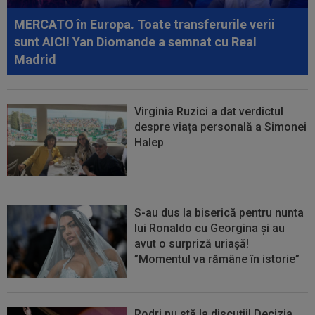
Ioan Varga lui Marius Șumudică
MERCATO în Europa. Toate transferurile verii
sunt AICI! Yan Diomande a semnat cu Real
Madrid
Virginia Ruzici a dat verdictul
despre viața personală a Simonei
Halep
S-au dus la biserică pentru nunta
lui Ronaldo cu Georgina și au
avut o surpriză uriașă!
”Momentul va rămâne în istorie”
Rodri nu stă la discuții! Decizia