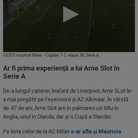
VIDEO rezumat Milan - Cagliari 1-2, etapa 38, Serie A
Ar fi prima experiență a lui Arne Slot în
Serie A
De-a lungul carierei, înafară de Liverpool, Arne SLot le-
a mai pregătit pe Feyenoord și AZ Alkmaar. În vârstă
de 47 de ani, Arne Slot are în palmares un titlu în
Anglia, unul în Olanda, dar și o Cupă a Olandei.
Pe lista celor de la AC Milan
s-ar afla și Mauricio