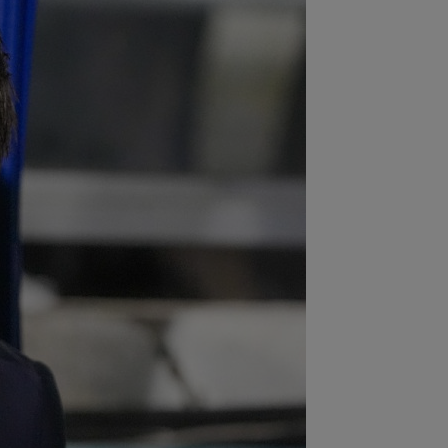
:02
EXCLUSIV
Rapid a dat lovitura!
tor Angelescu a anunțat transferul:
arte bun"
:01
OFICIAL
Surpriză! Kevin
botaru a semnat: ”Nu am putut rata
astă oportunitate”
:00
Rușii îl provoacă pe David
ovici înaintea Europenelor: ”Va pierde
l!”...
:54
L-a ”vrăjit” pe Pancu în 45 de
ute: ”N-ai cum să dai greș cu așa