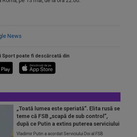
la Roma, pe 13 mai, de la ora 22:00.
gle News
i Sport poate fi descărcată din
„Toată lumea este speriată”. Elita rusă se
teme că FSB „scapă de sub control”,
după ce Putin a extins puterea serviciului
Vladimir Putin a acordat Serviciului Doi al FSB