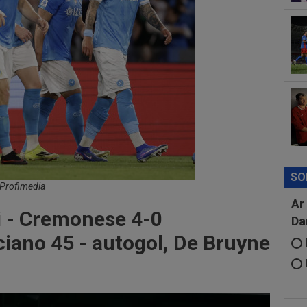
ser
neg
00
Bar
ech
SO
: Profimedia
Ar
 - Cremonese 4-0
Da
iano 45 - autogol, De Bruyne