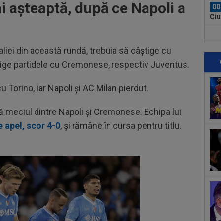
ai așteaptă, după ce Napoli a
00
Ciu
ace
00
Pop
liei din această rundă, trebuia să câștige cu
auru
știge partidele cu Cremonese, respectiv Juventus.
23
min
u Torino, iar Napoli și AC Milan pierdut.
cev
23
ple
pă meciul dintre Napoli și Cremonese. Echipa lui
"10
e apel, scor 4-0
, și rămâne în cursa pentru titlu.
00
”ex
aol
00
FCS
eu 
00
ver
din
00