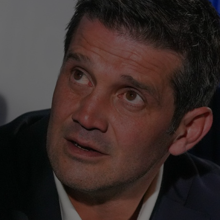
00
Vic
"Fo
00
Ciu
ace
00
Pop
auru
23
min