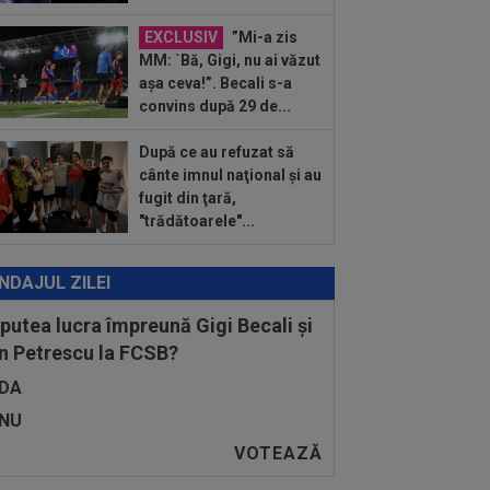
ii după ce Marius Șumudică a început
ocierile cu CFR...
EXCLUSIV
”Mi-a zis
:14
OFICIAL
Dezastru: după
MM: `Bă, Gigi, nu ai văzut
celona, a ratat transferul la încă o
așa ceva!”. Becali s-a
ipă de UCL! Picat la...
convins după 29 de...
După ce au refuzat să
cânte imnul naţional şi au
fugit din ţară,
"trădătoarele"...
NDAJUL ZILEI
 putea lucra împreună Gigi Becali și
n Petrescu la FCSB?
DA
NU