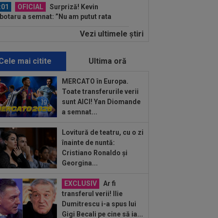
:01
OFICIAL
Surpriză! Kevin
botaru a semnat: ”Nu am putut rata
astă oportunitate”
Vezi ultimele ştiri
:00
Rușii îl provoacă pe David
ovici înaintea Europenelor: ”Va pierde
l!”...
Cele mai citite
Ultima oră
:54
L-a ”vrăjit” pe Pancu în 45 de
ute: ”N-ai cum să dai greș cu așa
MERCATO în Europa.
a” +...
Toate transferurile verii
:39
Alex Dobre a vorbit despre
sunt AICI! Yan Diomande
carea de la Rapid, după 0-0 cu UTA:
a semnat...
0%"
:46
VIDEO
Daniel Pancu a
Lovitură de teatru, cu o zi
plodat”, după UTA - Rapid: ”Mamă,
înainte de nuntă:
eu! Puțin respect nu...
Cristiano Ronaldo și
:41
EXCLUSIV
Atacant pentru
Georgina...
B! A făcut anunțul ÎN DIRECT: ”Îi dau
lui Gigi unul bun”
EXCLUSIV
Ar fi
:34
EXCLUSIV
2 la 1: au dat
transferul verii! Ilie
dictul la cea mai controversată fază
Dumitrescu i-a spus lui
 UTA - Rapid...
Gigi Becali pe cine să ia...
:27
EXCLUSIV
Radu Naum, reacția