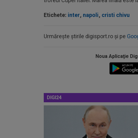
trofeul Cupei Italiei. Marea finală este 
Etichete:
inter
,
napoli
,
cristi chivu
Urmărește știrile digisport.ro și pe
Goo
Noua Aplicaţie Dig
DIGI24