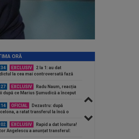
a” +...
:39
Alex Dobre a vorbit despre
carea de la Rapid, după 0-0 cu UTA:
0%"
:46
VIDEO
Daniel Pancu a
plodat”, după UTA - Rapid: ”Mamă,
eu! Puțin respect nu...
:41
EXCLUSIV
Atacant pentru
B! A făcut anunțul ÎN DIRECT: ”Îi dau
TIMA ORĂ
lui Gigi unul bun”
:34
EXCLUSIV
2 la 1: au dat
dictul la cea mai controversată fază
 UTA - Rapid...
:27
EXCLUSIV
Radu Naum, reacția
ii după ce Marius Șumudică a început
ocierile cu CFR...
:14
OFICIAL
Dezastru: după
celona, a ratat transferul la încă o
ipă de UCL! Picat la...
:02
EXCLUSIV
Rapid a dat lovitura!
tor Angelescu a anunțat transferul:
arte bun"