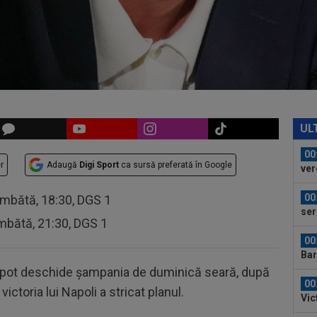
cev
23
ple
"10
00
”ex
aol
00
FCS
UL
eu 
00
r
Adaugă
Digi Sport
ca sursă preferată în Google
ver
din
00
âmbătă, 18:30, DGS 1
ser
mbătă, 21:30, DGS 1
neg
00
Bar
ech
 că pot deschide șampania de duminică seară, după
00
ictoria lui Napoli a stricat planul.
Vic
"Fo