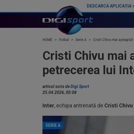
DESCARCĂ APLICAȚIA
Cel mai bun jucător din Serie A semnează prelungirea cu Inter până în 2030
HOME
Fotbal
Serie A
Cristi Chivu mai așteaptă! 
Cristi Chivu mai 
petrecerea lui Int
articol scris de
Digi Sport
25.04.2026, 00:08
Inter
, echipa antrenată de
Cristi Chivu
SERIE A