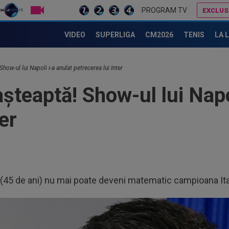
LIVE TV
PROGRAM TV
EXCLUS
A fost la un pas de Inter, dar a bătut palma cu altă echipă și l-a lăsat pe Chivu cu "ochii în soare"
Daniel Pancu a ”explodat”, după UTA - Rapid: ”Mamă, aoleu! Pu
VIDEO
SUPERLIGA
CM2026
TENIS
LA 
Show-ul lui Napoli i-a anulat petrecerea lui Inter
așteaptă! Show-ul lui Napo
er
(45 de ani) nu mai poate deveni matematic campioana Ital