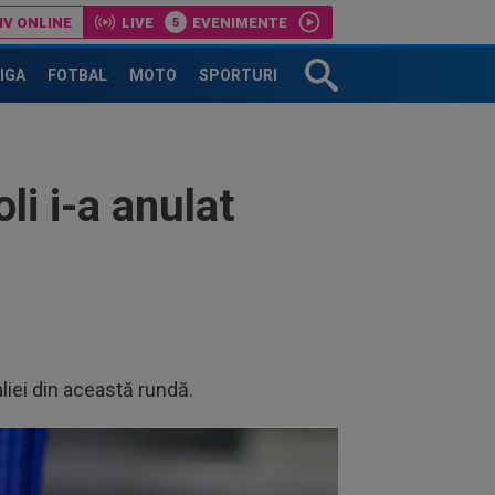
IV ONLINE
LIVE
EVENIMENTE
țin respect nu există?”
LIGA
FOTBAL
MOTO
SPORTURI
li i-a anulat
iei din această rundă.