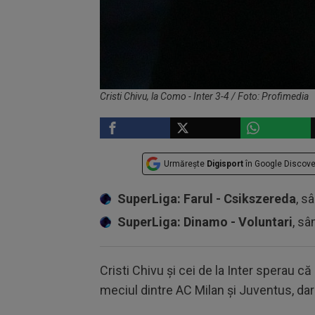
Cristi Chivu, la Como - Inter 3-4 / Foto: Profimedia
Urmărește
Digisport
în Google Discove
SuperLiga: Farul - Csikszereda
, s
SuperLiga: Dinamo - Voluntari
, sâ
Cristi Chivu și cei de la Inter sperau
meciul dintre AC Milan și Juventus, dar v