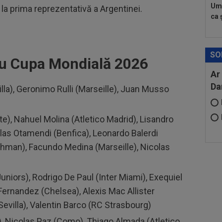
Umi
 la prima reprezentativă a Argentinei.
ca ș
SO
ru Cupa Mondială 2026
Ar
Da
lla), Geronimo Rulli (Marseille), Juan Musso
e), Nahuel Molina (Atletico Madrid), Lisandro
las Otamendi (Benfica), Leonardo Balerdi
nhman), Facundo Medina (Marseille), Nicolas
iors), Rodrigo De Paul (Inter Miami), Exequiel
ernandez (Chelsea), Alexis Mac Allister
 Sevilla), Valentin Barco (RC Strasbourg)
), Nicolas Paz (Como), Thiago Almada (Atletico