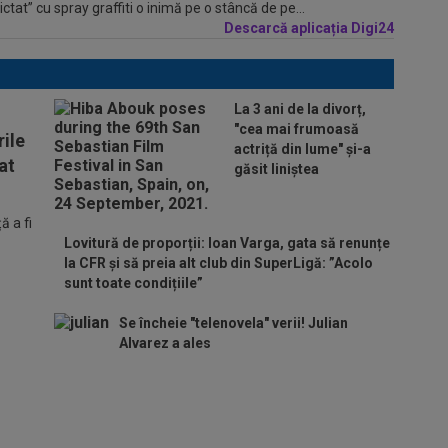
tat” cu spray graffiti o inimă pe o stâncă de pe...
Descarcă aplicația Digi24
La 3 ani de la divorț,
"cea mai frumoasă
ile
actriță din lume" și-a
at
găsit liniștea
 a fi
Lovitură de proporții: Ioan Varga, gata să renunțe
la CFR și să preia alt club din SuperLigă: ”Acolo
sunt toate condițiile”
Se încheie "telenovela" verii! Julian
Alvarez a ales
ADIO, FCSB? A spus-o
fără ocolișuri: ”Trebuie
să plece”