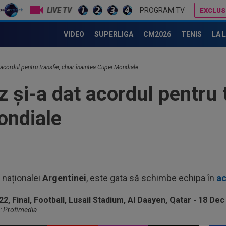
LIVE TV
PROGRAM TV
EXCLUS
Dinamo face transferul: 200.000€
Gigi Becali, ”în război” cu două echipe din SuperLigă
VIDEO
SUPERLIGA
CM2026
TENIS
LA 
18
și 
18
acordul pentru transfer, chiar înaintea Cupei Mondiale
Cum
 și-a dat acordul pentru t
#4
18
Slo
ondiale
1. 
17
Mou
Flo
17
fer
l naționalei
Argentinei
, este gata să schimbe echipa în
ac
înai
18
VID
de 
o: Profimedia
18