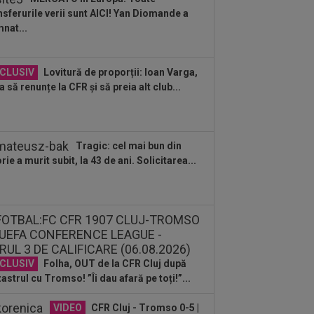
rentino...
nsferurile verii sunt AICI! Yan Diomande a
:59
Cristi Chivu a ”dat alarma”! Mesaj
nat...
m pentru conducerea de la Inter,
nte...
:48
Dinamo - FC Voluntari LIVE
CLUSIV
Lovitură de proporții: Ioan Varga,
EO, sâmbătă, 21:30, la DGS 1. Egalitate
a să renunțe la CFR și să preia alt club...
puncte...
:48
Probleme pentru ultimul jucător
nsferat de Dinamo? Ce a spus Nuno
mpos
Tragic: cel mai bun din
:36
OFICIAL
Franco Mastantuono a
orie a murit subit, la 43 de ani. Solicitarea...
nat cu Fiorentina!
:32
EXCLUSIV
Ce se va întâmpla cu
ipe Coelho, după KuPS - Universitatea
iova 1-1
:31
EXCLUSIV
Gigi Becali, ”în
boi” cu două echipe din SuperLigă
CLUSIV
Folha, OUT de la CFR Cluj după
astrul cu Tromso! ”Îi dau afară pe toți!”...
VIDEO
CFR Cluj - Tromso 0-5 |