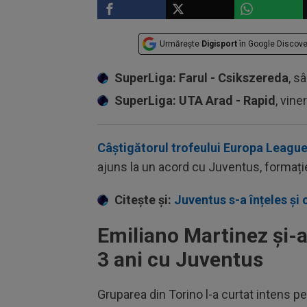
Urmărește
Digisport
în Google Discove
SuperLiga: Farul - Csikszereda
, s
SuperLiga: UTA Arad - Rapid
, vine
Câștigătorul trofeului Europa Leagu
ajuns la un acord cu Juventus, formație
Citește și:
Juventus s-a înțeles și 
Emiliano Martinez și-
3 ani cu Juventus
Gruparea din Torino l-a curtat intens p