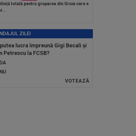
lință totală pentru gruparea din Gruia care e
i...
NDAJUL ZILEI
 putea lucra împreună Gigi Becali și
n Petrescu la FCSB?
DA
NU