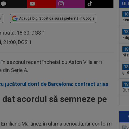
tra
UL
Ca
18
r
Adaugă
Digi Sport
ca sursă preferată în Google
sem
18
âmbătă, 18:30, DGS 1
Fil
ri, 21:00, DGS 1
Cra
18
răz
e
în sezonul recent încheiat cu Aston Villa ar fi
18
 din Serie A.
și 
cu jucătorul dorit de Barcelona: contract uriaș
18
Cum
#4
a dat acordul să semneze pe
18
Slo
1. 
17
e Emiliano Martinez în ultima perioadă, iar conform
Mou