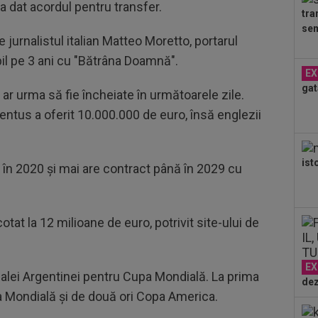
-a dat acordul pentru transfer.
Flo
tra
17
sem
fer
pe jurnalistul italian Matteo Moretto, portarul
înai
il pe 3 ani cu "Bătrâna Doamnă".
18
EX
VID
gat
de 
a ar urma să fie încheiate în următoarele zile.
18
ventus a oferit 10.000.000 de euro, însă englezii
tra
Ca
18
ist
sem
a în 2020 și mai are contract până în 2029 cu
18
Fil
otat la 12 milioane de euro, potrivit site-ului de
Cra
18
răz
EX
onalei Argentinei pentru Cupa Mondială. La prima
dez
a Mondială și de două ori Copa America.