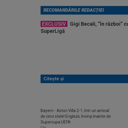
RECOMANDĂRILE REDACȚIEI
EXCLUSIV
Gigi Becali, ”în război” 
SuperLigă
Citește și
Neașt
și îl 
Bayern - Aston Villa 2-1, într-un amical
de cinci stele! Englezii, învinși înainte de
Supercupa UEFA