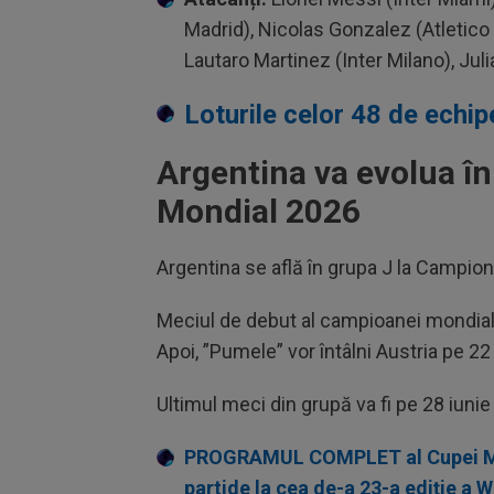
Madrid), Nicolas Gonzalez (Atletico 
Lautaro Martinez (Inter Milano), Jul
Loturile celor 48 de echi
Argentina va evolua î
Mondial 2026
Argentina se află în grupa J la Campionat
Meciul de debut al campioanei mondiale 
Apoi, ”Pumele” vor întâlni Austria pe 22 
Ultimul meci din grupă va fi pe 28 iunie 
PROGRAMUL COMPLET al Cupei Mond
partide la cea de-a 23-a ediție a 