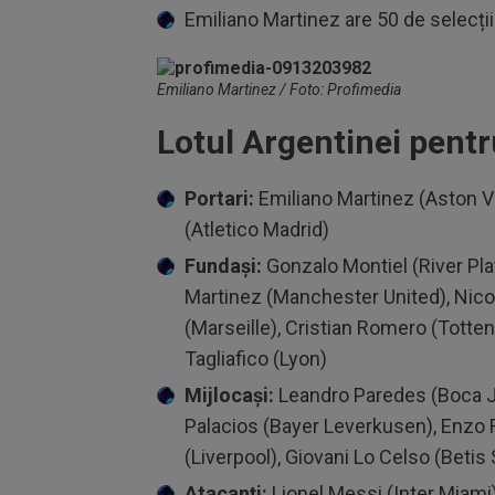
Emiliano Martinez are 50 de selecții
Emiliano Martinez / Foto: Profimedia
Lotul Argentinei pent
Portari:
Emiliano Martinez (Aston Vi
(Atletico Madrid)
Fundași:
Gonzalo Montiel (River Plat
Martinez (Manchester United), Nico
(Marseille), Cristian Romero (Totte
Tagliafico (Lyon)
Mijlocași:
Leandro Paredes (Boca Jun
Palacios (Bayer Leverkusen), Enzo F
(Liverpool), Giovani Lo Celso (Betis
Atacanți:
Lionel Messi (Inter Miami