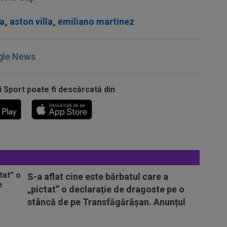
na
,
aston villa
,
emiliano martinez
gle News
i Sport poate fi descărcată din
S-a aflat cine este bărbatul care a
„pictat” o declarație de dragoste pe o
stâncă de pe Transfăgărășan. Anunțul