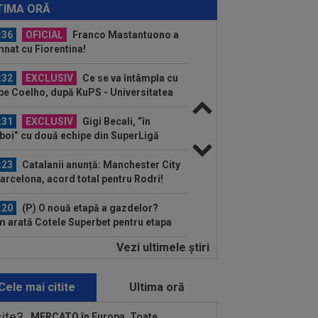
nsferat de Dinamo? Ce a spus Nuno
TIMA ORĂ
mpos
:36
OFICIAL
Franco Mastantuono a
nat cu Fiorentina!
:32
EXCLUSIV
Ce se va întâmpla cu
ipe Coelho, după KuPS - Universitatea
iova 1-1
:31
EXCLUSIV
Gigi Becali, ”în
boi” cu două echipe din SuperLigă
:23
Catalanii anunță: Manchester City
Barcelona, acord total pentru Rodri!
:20
(P) O nouă etapă a gazdelor?
 arată Cotele Superbet pentru etapa
Vezi ultimele ştiri
:00
LIVE VIDEO&SCORE
Unirea
bozia - Gloria Bistrița 0-0, ACUM, DGS
Programul complet al etapei...
Cele mai citite
Ultima oră
:59
A început "showul" la Real Madrid:
rinho, enervat la culme de
MERCATO în Europa. Toate