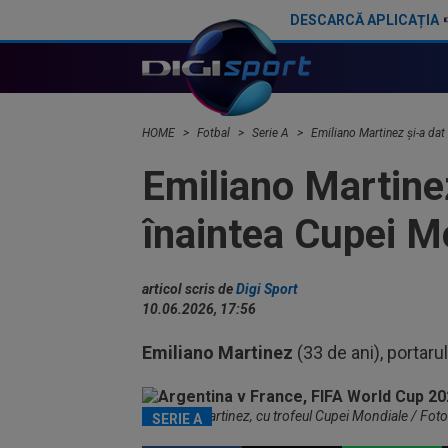
DESCARCĂ APLICAȚIA
Transfer pentru fostul golgheter al CFR-ului: 7.000.000€!
HOME
Fotbal
Serie A
Emiliano Martinez și-a dat 
Emiliano Martinez
înaintea Cupei M
articol scris de
Digi Sport
10.06.2026, 17:56
Emiliano Martinez
(33 de ani), portaru
Emiliano Martinez, cu trofeul Cupei Mondiale / Fot
SERIE A