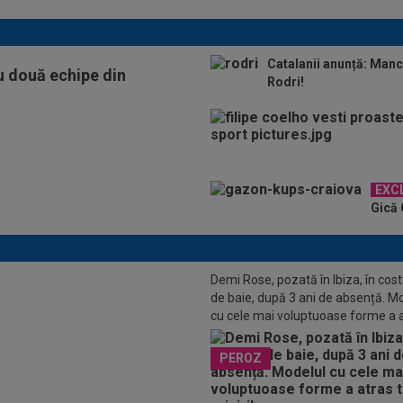
Catalanii anunță: Manc
cu două echipe din
Rodri!
EXC
Gică 
Demi Rose, pozată în Ibiza, în co
eptat: au renunțat la Al-Hamlawi
de baie, după 3 ani de absență. M
vor pe Jovo Lukic!
cu cele mai voluptuoase forme a 
toate privirile
PEROZ