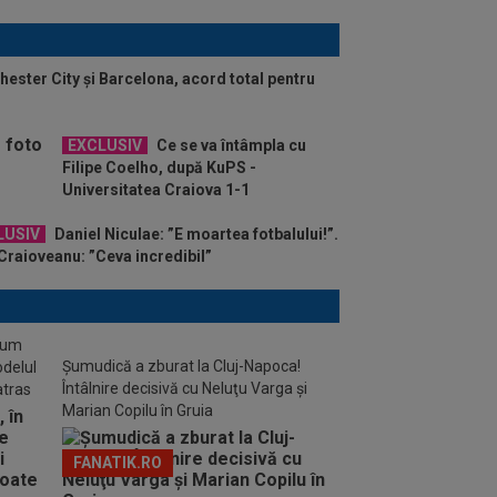
hester City și Barcelona, acord total pentru
EXCLUSIV
Ce se va întâmpla cu
Filipe Coelho, după KuPS -
Universitatea Craiova 1-1
LUSIV
Daniel Niculae: ”E moartea fotbalului!”.
Craioveanu: ”Ceva incredibil”
stum
Șumudică a zburat la Cluj-Napoca!
odelul
Întâlnire decisivă cu Neluţu Varga şi
atras
Marian Copilu în Gruia
FANATIK.RO