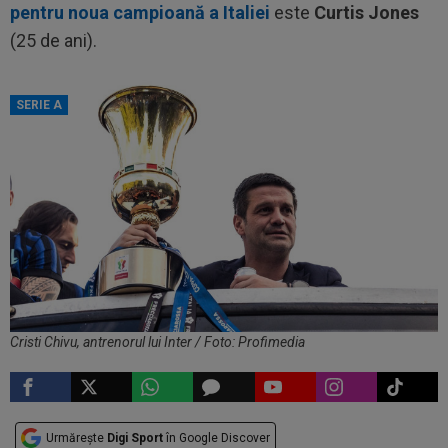
pentru noua campioană a Italiei
este
Curtis Jones
(25 de ani).
SERIE A
Cristi Chivu, antrenorul lui Inter / Foto: Profimedia
Urmărește
Digi Sport
în Google Discover