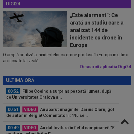
DIGI24
Universitatea Craiova - FC Argeș 0-1: "Sunt îngrijorat...
„Este alarmant”: Ce
00:18
Daniel Bîrligea, la ”reducere”! Preț de trei ori
arată un studiu care a
mai mic pentru transferul...
analizat 144 de
00:10
Reacția lui Adrian Rus, după Universitatea
incidente cu drone în
Craiova - FC Argeș 0-1: "Mândru de...
Europa
O amplă analiză a incidentelor cu drone produse în Europa în ultimii
00:03
EXCLUSIV
Jucătorul "cu mobilitate de
ani scoate la iveală...
șifonier" l-a uimit și pe Radu Naum, la Craiova...
Descarcă aplicația Digi24
00:56
VIDEO
Bogdan Andone, pus pe glume după
Craiova - FC Argeș 0-1! Ce i-a spus lui Gigi...
ULTIMA ORĂ
00:52
Filipe Coelho a surprins pe toată lumea, după
ce Universitatea Craiova a...
00:51
VIDEO
Au apărut imaginile: Darius Olaru, gol
de autor în Belgia! Comentatorii: "Nu se...
00:49
VIDEO
Au dat lovitura în fieful campioanei! ”E
conform așteptărilor!”