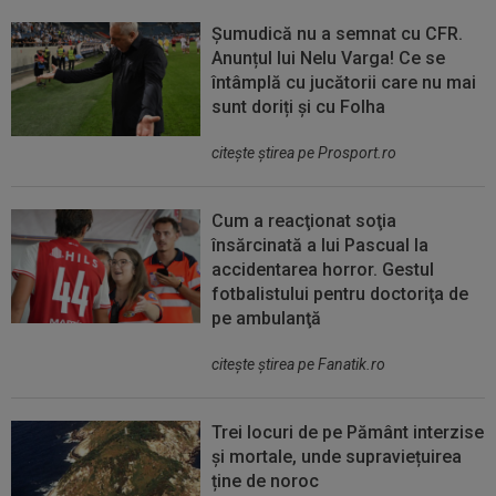
Șumudică nu a semnat cu CFR.
Anunțul lui Nelu Varga! Ce se
întâmplă cu jucătorii care nu mai
sunt doriți și cu Folha
citeşte ştirea pe Prosport.ro
Cum a reacţionat soţia
însărcinată a lui Pascual la
accidentarea horror. Gestul
fotbalistului pentru doctoriţa de
pe ambulanţă
citeşte ştirea pe Fanatik.ro
Trei locuri de pe Pământ interzise
și mortale, unde supraviețuirea
ține de noroc