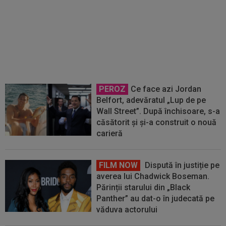
Hakan Calhanoglu a ”dat din
casă”! Ce obiective a setat Cristi
Chivu la Inter, pentru noul sezon
PEROZ
Ce face azi Jordan
Belfort, adevăratul „Lup de pe
Wall Street”. După închisoare, s-a
căsătorit și și-a construit o nouă
carieră
FILM NOW
Dispută în justiție pe
averea lui Chadwick Boseman.
Părinții starului din „Black
Panther” au dat-o în judecată pe
văduva actorului