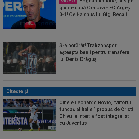
VIDEO
Bogdan Andone, pus pe
glume după Craiova - FC Argeș
0-1! Ce i-a spus lui Gigi Becali
S-a hotărât! Trabzonspor
așteaptă banii pentru transferul
lui Denis Drăguș
Citeşte şi
Cine e Leonardo Bovio, ”viitorul
fundaș al Italiei” propus de Cristi
Chivu la Inter: a fost integralist
cu Juventus