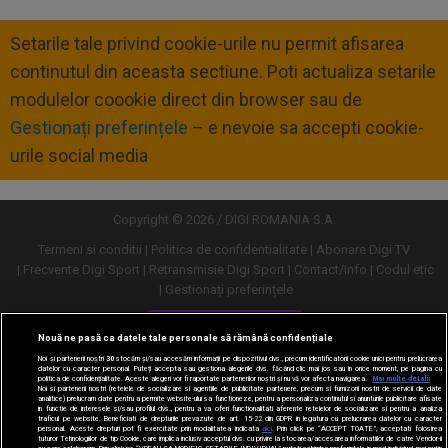
Setarile tale privind cookie-urile nu permit afisarea
continutul din aceasta sectiune. Poti actualiza setarile
modulelor coookie direct din browser sau de
Gestionați preferințele
– e nevoie sa accepti cookie-
urile social media
Copyright © 2026 / DIGI ROMANIA S.A.
Termeni si conditii
Politica de confidentialitate
Abonare Digi TV
Frecvente Digi Sport
Retransmisie Digi Sport
Contact/Info
Codul etic
Gestionați preferințele
Versiune desktop
Nouă ne pasă ca datele tale personale să rămână confidențiale
Noi și partenerii noștri
30
stocăm și/sau accesăm informații pe dispozitivul dvs., precum identificatorii cookie unici pentru prelucrarea
datelor cu caracter personal. Puteți accepta sau gestiona alegerile dvs. făcând clic mai jos sau în orice moment, pe pagina cu
politica de confidențialitate. Aceste alegeri vor fi raportate partenerilor noștri și nu vă vor afecta navigarea.
Mai multe detalii
Noi si partenerii nostri (retelele de socializare si agentiile de publicitate partenere, precum si furnizorii nostri de servicii de date
analitice) prelucram date pentru a permite website-ului sa functioneze, pentru a personaliza continutul si anunturile publicitare afisate
in functie de interesele si/sau profilul dvs., pentru a va oferi functionalitati aferente retelelor de socializare si pentru a analiza
traficul pe website. Beneficiati de drepturile prevazute de art. 15-22 din GDPR in legatura cu prelucrarea datelor cu caracter
personal. Aceste drepturi pot fi exercitate prin modalitatea indicata
aici
. Prin click pe “ACCEPT TOATE”, acceptati folosirea
tuturor Tehnologiilor de tip Cookie, care implica inclusiv acceptul dvs. cu privire la stocarea/accesarea informatiilor de catre Vendor-ii