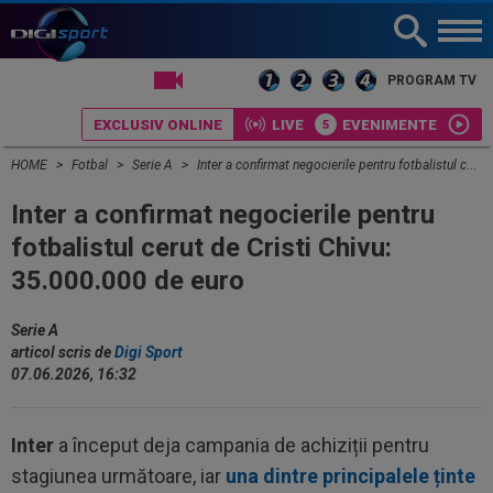
LIVE TV
PROGRAM TV
EXCLUSIV ONLINE
LIVE
EVENIMENTE
HOME
Fotbal
Serie A
Inter a confirmat negocierile pentru fotbalistul cerut de Cristi Chivu: 35.000.000 de euro
Inter a confirmat negocierile pentru
fotbalistul cerut de Cristi Chivu:
35.000.000 de euro
Serie A
articol scris de
Digi Sport
07.06.2026, 16:32
Inter
a început deja campania de achiziții pentru
stagiunea următoare, iar
una dintre principalele ținte