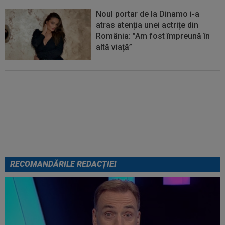
Noul portar de la Dinamo i-a
atras atenția unei actrițe din
România: ”Am fost împreună în
altă viață”
Cel mai bogat om din Ucraina i-a
zis în față unui român: ”Nu vrem
să te mai vedem aici”. Ce a
urmat: ”M-a băgat într-o dubă”
RECOMANDĂRILE REDACȚIEI