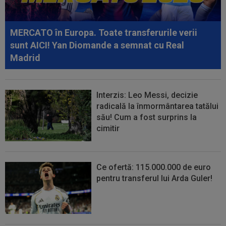
00:49
VIDEO
Au dat lovitura în fieful campioanei! ”E
conform așteptărilor!”
MERCATO în Europa. Toate transferurile verii
00:36
EXCLUSIV
Reacție categorică, după
sunt AICI! Yan Diomande a semnat cu Real
Universitatea Craiova - FC Argeș 0-1: "Sunt îngrijorat...
Madrid
Interzis: Leo Messi, decizie
radicală la înmormântarea tatălui
său! Cum a fost surprins la
cimitir
Ce ofertă: 115.000.000 de euro
pentru transferul lui Arda Guler!