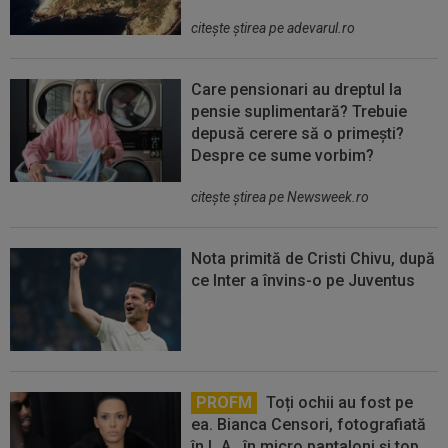
citeşte ştirea pe adevarul.ro
Care pensionari au dreptul la
pensie suplimentară? Trebuie
depusă cerere să o primești?
Despre ce sume vorbim?
citeşte ştirea pe Newsweek.ro
Nota primită de Cristi Chivu, după
ce Inter a învins-o pe Juventus
PROFM
Toți ochii au fost pe
ea. Bianca Censori, fotografiată
în L.A., în micro pantaloni și top