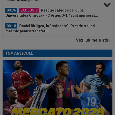
00:36
EXCLUSIV
Reacție categorică, după
Universitatea Craiova - FC Argeș 0-1: "Sunt îngrijorat...
00:18
Daniel Bîrligea, la ”reducere”! Preț de trei ori
mai mic pentru transferul...
Vezi ultimele ştiri
00:10
Reacția lui Adrian Rus, după Universitatea
Craiova - FC Argeș 0-1: "Mândru de...
TOP ARTICOLE
00:03
EXCLUSIV
Jucătorul "cu mobilitate de
șifonier" l-a uimit și pe Radu Naum, la Craiova...
00:56
VIDEO
Bogdan Andone, pus pe glume după
Craiova - FC Argeș 0-1! Ce i-a spus lui Gigi...
00:52
Filipe Coelho a surprins pe toată lumea, după
ce Universitatea Craiova a...
00:51
VIDEO
Au apărut imaginile: Darius Olaru, gol
de autor în Belgia! Comentatorii: "Nu se...