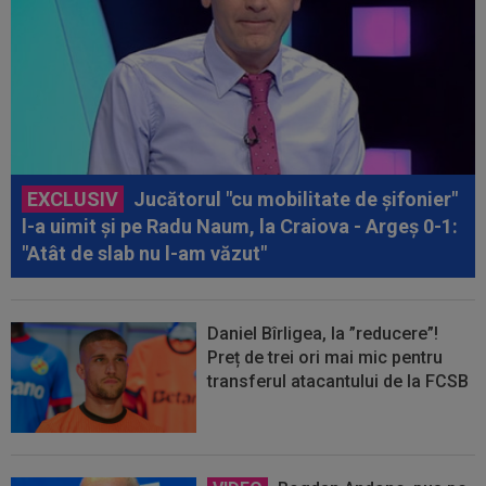
EXCLUSIV
Jucătorul "cu mobilitate de șifonier"
l-a uimit și pe Radu Naum, la Craiova - Argeș 0-1:
"Atât de slab nu l-am văzut"
Daniel Bîrligea, la ”reducere”!
Preț de trei ori mai mic pentru
transferul atacantului de la FCSB