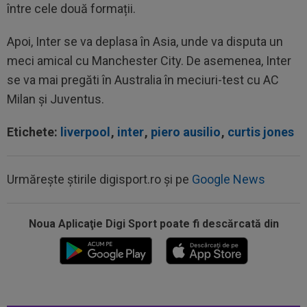
între cele două formații.
Apoi, Inter se va deplasa în Asia, unde va disputa un
meci amical cu Manchester City. De asemenea, Inter
se va mai pregăti în Australia în meciuri-test cu AC
Milan și Juventus.
Etichete:
liverpool
,
inter
,
piero ausilio
,
curtis jones
Urmărește știrile digisport.ro și pe
Google News
Noua Aplicaţie Digi Sport poate fi descărcată din
00:49
VIDEO
Au dat lovitura în fieful campioanei! ”E
conform așteptărilor!”
00:36
EXCLUSIV
Reacție categorică, după