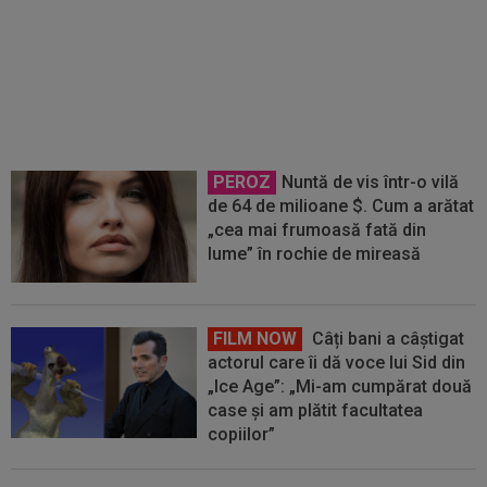
Nota primită de Cristi Chivu, după
ce Inter a învins-o pe Juventus
PEROZ
Nuntă de vis într-o vilă
de 64 de milioane $. Cum a arătat
„cea mai frumoasă fată din
lume” în rochie de mireasă
FILM NOW
Câți bani a câștigat
actorul care îi dă voce lui Sid din
„Ice Age”: „Mi-am cumpărat două
case și am plătit facultatea
copiilor”