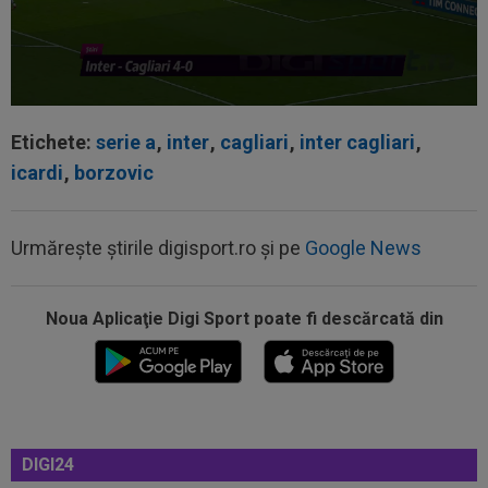
Etichete:
serie a
,
inter
,
cagliari
,
inter cagliari
,
icardi
,
borzovic
Urmărește știrile digisport.ro și pe
Google News
Noua Aplicaţie Digi Sport poate fi descărcată din
08:52
După 1.085 de zile! Adrian Mazilu a dat primul
gol pentru Dinamo și nu s-a...
DIGI24
08:43
Universitatea Craiova - FC Argeș, LIVE VIDEO,