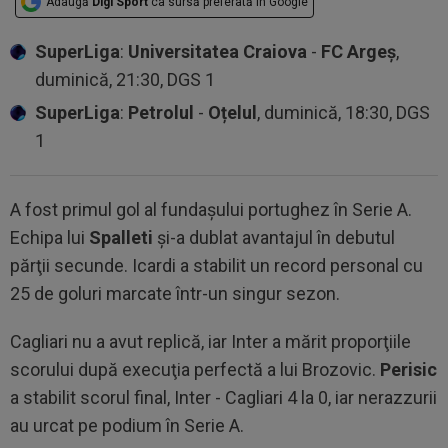
Adaugă
Digi Sport
ca sursă preferată în Google
SuperLiga
:
Universitatea Craiova
-
FC Argeș
,
duminică, 21:30, DGS 1
SuperLiga
:
Petrolul
-
Oțelul
, duminică, 18:30, DGS
1
A fost primul gol al fundaşului portughez în Serie A.
Echipa lui
Spalleti
şi-a dublat avantajul în debutul
părţii secunde. Icardi a stabilit un record personal cu
25 de goluri marcate într-un singur sezon.
Cagliari nu a avut replică, iar Inter a mărit proporţiile
scorului după execuţia perfectă a lui Brozovic.
Perisic
a stabilit scorul final, Inter - Cagliari 4 la 0, iar nerazzurii
au urcat pe podium în Serie A.