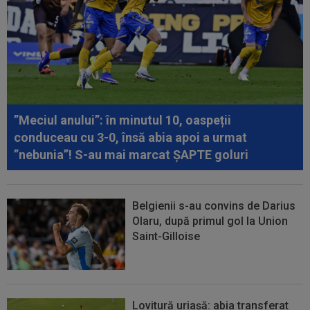
”Meciul anului”: în minutul 10, oaspeții
conduceau cu 3-0, însă abia apoi a urmat
”nebunia”! S-au mai marcat ȘAPTE goluri
Belgienii s-au convins de Darius
Olaru, după primul gol la Union
Saint-Gilloise
Lovitură uriașă: abia transferat