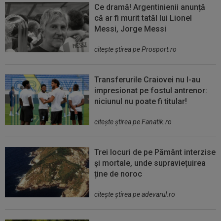
Ce dramă! Argentinienii anunță
că ar fi murit tatăl lui Lionel
Messi, Jorge Messi
citeşte ştirea pe Prosport.ro
Transferurile Craiovei nu l-au
impresionat pe fostul antrenor:
niciunul nu poate fi titular!
citeşte ştirea pe Fanatik.ro
Trei locuri de pe Pământ interzise
și mortale, unde supraviețuirea
ține de noroc
citeşte ştirea pe adevarul.ro