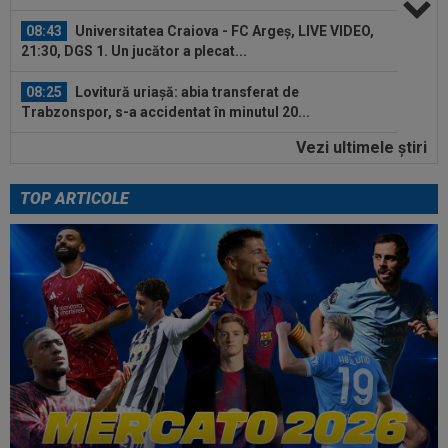
08:43
Universitatea Craiova - FC Argeș, LIVE VIDEO,
21:30, DGS 1. Un jucător a plecat...
08:25
Lovitură uriașă: abia transferat de
Trabzonspor, s-a accidentat în minutul 20...
Vezi ultimele ştiri
08:10
Noul transfer al lui Real Madrid l-a lăsat
”mască” la debut: Jose Mourinho...
TOP ARTICOLE
08:05
Belgienii s-au convins de Darius Olaru, după
primul gol la Union Saint-Gilloise
09:03
Petrolul - Oțelul, LIVE VIDEO, 18:30, Digi Sport
1. Moldovenii s-au impus cu...
08:58
Hakan Calhanoglu a ”dat din casă”! Ce
obiective a setat Cristi Chivu la Inter...
08:57
”Meciul anului”: în minutul 10, oaspeții
conduceau cu 3-0, însă abia apoi a...