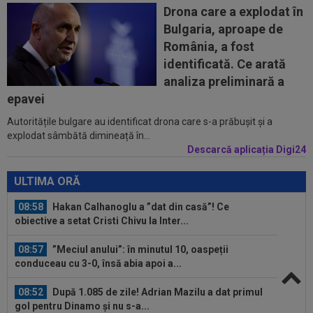
21:30, DGS 1. Un jucător a plecat...
Drona care a explodat în
Bulgaria, aproape de
08:25
Lovitură uriașă: abia transferat de
România, a fost
Trabzonspor, s-a accidentat în minutul 20...
identificată. Ce arată
08:10
Noul transfer al lui Real Madrid l-a lăsat
analiza preliminară a
”mască” la debut: Jose Mourinho...
epavei
Autoritățile bulgare au identificat drona care s-a prăbușit și a
08:05
Belgienii s-au convins de Darius Olaru, după
explodat sâmbătă dimineață în...
primul gol la Union Saint-Gilloise
Descarcă aplicația Digi24
09:03
Petrolul - Oțelul, LIVE VIDEO, 18:30, Digi Sport
1. Moldovenii s-au impus cu...
ULTIMA ORĂ
08:58
Hakan Calhanoglu a ”dat din casă”! Ce
obiective a setat Cristi Chivu la Inter...
08:57
”Meciul anului”: în minutul 10, oaspeții
conduceau cu 3-0, însă abia apoi a...
08:52
După 1.085 de zile! Adrian Mazilu a dat primul
gol pentru Dinamo și nu s-a...