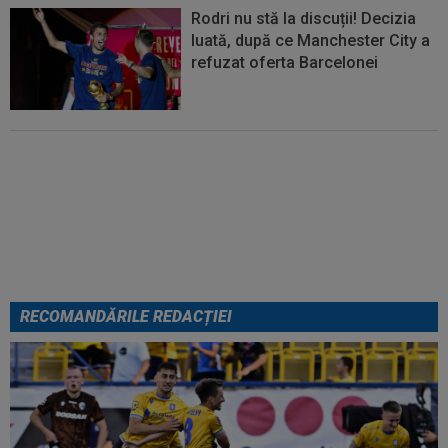
Rodri nu stă la discuții! Decizia
luată, după ce Manchester City a
refuzat oferta Barcelonei
Cel mai bine plătit jucător din
SuperLigă a devenit liber! Gigi
Becali spunea: ”Pregătesc o
bombă! Bani mulți”
RECOMANDĂRILE REDACȚIEI