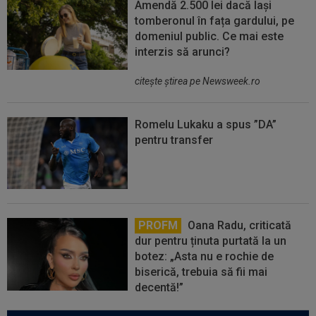
Amendă 2.500 lei dacă lași
tomberonul în fața gardului, pe
domeniul public. Ce mai este
interzis să arunci?
citeşte ştirea pe Newsweek.ro
Romelu Lukaku a spus ”DA”
pentru transfer
PROFM
Oana Radu, criticată
dur pentru ținuta purtată la un
botez: „Asta nu e rochie de
biserică, trebuia să fii mai
decentă!”