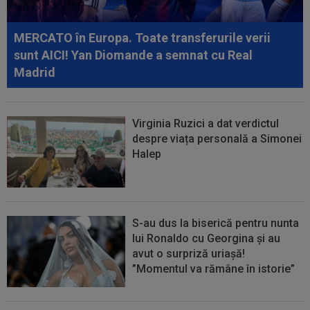
08:52
După 1.085 de zile! Adrian Mazilu a dat primul
gol pentru Dinamo și nu s-a...
MERCATO în Europa. Toate transferurile verii
08:43
Universitatea Craiova - FC Argeș, LIVE VIDEO,
sunt AICI! Yan Diomande a semnat cu Real
21:30, DGS 1. Un jucător a plecat...
Madrid
Virginia Ruzici a dat verdictul
despre viața personală a Simonei
Halep
S-au dus la biserică pentru nunta
lui Ronaldo cu Georgina și au
avut o surpriză uriașă!
”Momentul va rămâne în istorie”