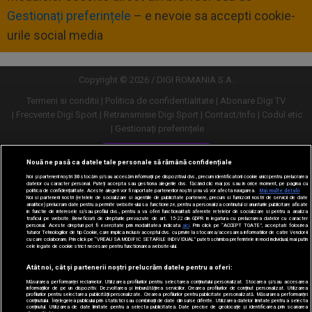
Gestionați preferințele
– e nevoie sa accepti cookie-
urile social media
Copyright © 2026 / DIGI ROMANIA S.A.
Termeni si conditii
Politica de confidentialitate
Abonare Digi TV
Frecvente Digi Sport
Retransmisie Digi Sport
Contact/Info
Codul etic
Gestionați preferințele
Versiune desktop
Nouă ne pasă ca datele tale personale să rămână confidențiale
Noi și partenerii noștri
30
stocăm și/sau accesăm informații pe dispozitivul dvs., precum identificatorii cookie unici pentru prelucrarea
datelor cu caracter personal. Puteți accepta sau gestiona alegerile dvs. făcând clic mai jos sau în orice moment, pe pagina cu
politica de confidențialitate. Aceste alegeri vor fi raportate partenerilor noștri și nu vă vor afecta navigarea.
Mai multe detalii
Noi si partenerii nostri (retelele de socializare si agentiile de publicitate partenere, precum si furnizorii nostri de servicii de date
analitice) prelucram date pentru a permite website-ului sa functioneze, pentru a personaliza continutul si anunturile publicitare afisate
in functie de interesele si/sau profilul dvs., pentru a va oferi functionalitati aferente retelelor de socializare si pentru a analiza
traficul pe website. Beneficiati de drepturile prevazute de art. 15-22 din GDPR in legatura cu prelucrarea datelor cu caracter
personal. Aceste drepturi pot fi exercitate prin modalitatea indicata
aici
. Prin click pe “ACCEPT TOATE”, acceptati folosirea
tuturor Tehnologiilor de tip Cookie, care implica inclusiv acceptul dvs. cu privire la stocarea/accesarea informatiilor de catre Vendor-ii
cu care colaboram. Prin click pe “VREAU SA MODIFIC SETARILE INDIVIDUAL” puteti schimba preferintele in mod individual, mai putin
cele legate de cookie strict necesare pentru functionarea website-ului.
Atât noi, cât și partenerii noștri prelucrăm datele pentru a oferi:
Măsurarea performanței reclamelor. Utilizarea profilurilor pentru selectarea conținutului personalizat. Stocarea și/sau accesarea
informațiilor de pe un dispozitiv. Dezvoltarea și îmbunătățirea serviciilor. Crearea profilurilor de conținut personalizat. Utilizarea
profilurilor pentru selectarea publicității personalizate. Crearea profilurilor pentru publicitate personalizată. Măsurarea performanței
conținutului. Înțelegerea publicului prin statistici sau combinații de date din surse diferite. Utilizarea datelor limitate pentru a selecta
conținutul. Utilizarea de date limitate pentru a selecta publicitatea. Date precise de geolocație și identificarea prin scanarea