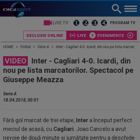
LIVE TV
PROGRAM TV
EXCLUSIV ONLINE
LIVE
EVENIMENTE
HOME
Fotbal
Serie A
Inter - Cagliari 4-0. Icardi, din nou pe lista marcatorilor. Spectacol pe Giuseppe Meazza
VIDEO
Inter - Cagliari 4-0. Icardi, din
nou pe lista marcatorilor. Spectacol pe
Giuseppe Meazza
Serie A
18.04.2018, 00:01
Fără gol marcat de trei etape,
Inter
a început perfect
meciul de acasă, cu
Cagliari
. Joao Cancelo a avut
nevoie de două minute şi jumătate pentru a deschide