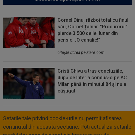
Cornel Dinu, război total cu finul
său, Cornel Țălnar. "Procurorul"
pierde 3.500 de lei lunar din
pensie: „O canalie!”
citeşte ştirea pe ziare.com
Cristi Chivu a tras concluziile,
după ce Inter a condus-o pe AC
Milan până în minutul 84 și nu a
câștigat
Setarile tale privind cookie-urile nu permit afisarea
continutul din aceasta sectiune. Poti actualiza setarile