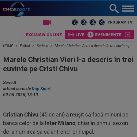
LIVE TV
PROGRAM TV
EXCLUSIV ONLINE
LIVE
EVENIMENTE
HOME
Fotbal
Serie A
Marele Christian Vieri l-a descris în trei cuvinte pe Cristi Chivu
Marele Christian Vieri l-a descris în trei
cuvinte pe Cristi Chivu
Serie A
articol scris de
Digi Sport
09.06.2026, 13:10
Cristian Chivu
(45 de ani) a reușit să facă minuni pe
banca celor de la
Inter Milano
, chiar în primul sezon
de la numirea sa ca antrenor principal.