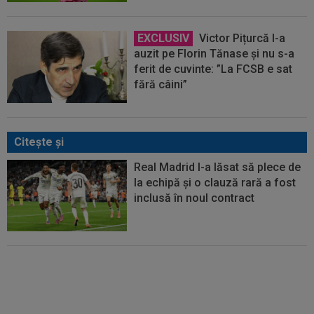
EXCLUSIV
Victor Pițurcă l-a
auzit pe Florin Tănase și nu s-a
ferit de cuvinte: ”La FCSB e sat
fără câini”
Citeşte şi
Real Madrid l-a lăsat să plece de
la echipă și o clauză rară a fost
inclusă în noul contract
40.000.000€ pentru transfer! Inter
și Cristi Chivu s-au pus de acord