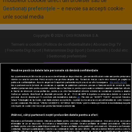
modulelor coookie direct din browser sau de
Gestionați preferințele
– e nevoie sa accepti cookie-
urile social media
Copyright © 2026 / DIGI ROMANIA S.A.
Termeni si conditii
Politica de confidentialitate
Abonare Digi TV
Frecvente Digi Sport
Retransmisie Digi Sport
Contact/Info
Codul etic
Gestionați preferințele
Versiune desktop
Nouă ne pasă ca datele tale personale să rămână confidențiale
Noi și partenerii noștri
30
stocăm și/sau accesăm informații pe dispozitivul dvs., precum identificatorii cookie unici pentru prelucrarea
datelor cu caracter personal. Puteți accepta sau gestiona alegerile dvs. făcând clic mai jos sau în orice moment, pe pagina cu
politica de confidențialitate. Aceste alegeri vor fi raportate partenerilor noștri și nu vă vor afecta navigarea.
Mai multe detalii
Noi si partenerii nostri (retelele de socializare si agentiile de publicitate partenere, precum si furnizorii nostri de servicii de date
analitice) prelucram date pentru a permite website-ului sa functioneze, pentru a personaliza continutul si anunturile publicitare afisate
in functie de interesele si/sau profilul dvs., pentru a va oferi functionalitati aferente retelelor de socializare si pentru a analiza
traficul pe website. Beneficiati de drepturile prevazute de art. 15-22 din GDPR in legatura cu prelucrarea datelor cu caracter
personal. Aceste drepturi pot fi exercitate prin modalitatea indicata
aici
. Prin click pe “ACCEPT TOATE”, acceptati folosirea
tuturor Tehnologiilor de tip Cookie, care implica inclusiv acceptul dvs. cu privire la stocarea/accesarea informatiilor de catre Vendor-ii
cu care colaboram. Prin click pe “VREAU SA MODIFIC SETARILE INDIVIDUAL” puteti schimba preferintele in mod individual, mai putin
cele legate de cookie strict necesare pentru functionarea website-ului.
Atât noi, cât și partenerii noștri prelucrăm datele pentru a oferi:
Măsurarea performanței reclamelor. Utilizarea profilurilor pentru selectarea conținutului personalizat. Stocarea și/sau accesarea
informațiilor de pe un dispozitiv. Dezvoltarea și îmbunătățirea serviciilor. Crearea profilurilor de conținut personalizat. Utilizarea
profilurilor pentru selectarea publicității personalizate. Crearea profilurilor pentru publicitate personalizată. Măsurarea performanței
conținutului. Înțelegerea publicului prin statistici sau combinații de date din surse diferite. Utilizarea datelor limitate pentru a selecta
conținutul. Utilizarea de date limitate pentru a selecta publicitatea. Date precise de geolocație și identificarea prin scanarea