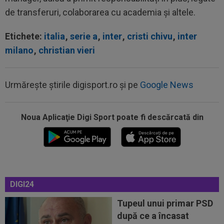
de transferuri, colaborarea cu academia și altele.
Etichete:
italia
,
serie a
,
inter
,
cristi chivu
,
inter
milano
,
christian vieri
Urmărește știrile digisport.ro și pe
Google News
Noua Aplicaţie Digi Sport poate fi descărcată din
10:36
Negocierile sunt în plină desfășurare: Didier
Deschamps!
10:34
EXCLUSIV
Rapid a făcut anunțul despre Alex
Dobre
DIGI24
10:34
EXCLUSIV
Victor Pițurcă l-a auzit pe Florin
Tănase și nu s-a ferit de cuvinte: ”La FCSB...
Tupeul unui primar PSD
după ce a încasat
10:08
Suma uriașă care i se reține lui Cornel Dinu din