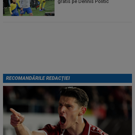
gratis pe Dennis Politic
Lovitură de teatru: Denis Drăguș!
În pole-position pentru transferul
său
RECOMANDĂRILE REDACȚIEI