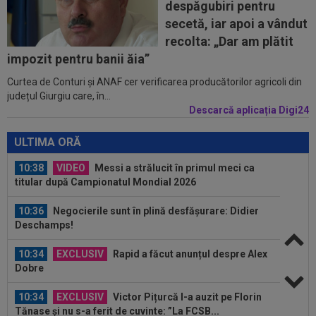
despăgubiri pentru
pensie, după ce a pierdut...
secetă, iar apoi a vândut
09:53
A venit anunțul cel mare: Vinicius Junior a spus
recolta: „Dar am plătit
"DA" și semnează!
impozit pentru banii ăia”
Curtea de Conturi și ANAF cer verificarea producătorilor agricoli din
11:00
Reacția lui Luis Enrique, după ce PSG a luat
județul Giurgiu care, în...
bătaie cu 0-3 de la o echipă de...
Descarcă aplicația Digi24
11:00
UTA - Rapid, LIVE VIDEO, vineri, 21:00, în direct
la Digi Sport 1. Se anunță un...
ULTIMA ORĂ
10:38
VIDEO
Messi a strălucit în primul meci ca
titular după Campionatul Mondial 2026
10:36
Negocierile sunt în plină desfășurare: Didier
Deschamps!
10:34
EXCLUSIV
Rapid a făcut anunțul despre Alex
Dobre
10:34
EXCLUSIV
Victor Pițurcă l-a auzit pe Florin
Tănase și nu s-a ferit de cuvinte: ”La FCSB...