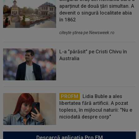
aparținut de două țări simultan. A
devenit o singură localitate abia
în 1862
citeşte ştirea pe Newsweek.ro
L-a ”părăsit” pe Cristi Chivu în
Australia
PROFM
Lidia Buble a ales
libertatea fără artificii. A pozat
topless, în mijlocul naturii: "Nu e
niciodată despre corp"
Descarcă aplicația Pro FM