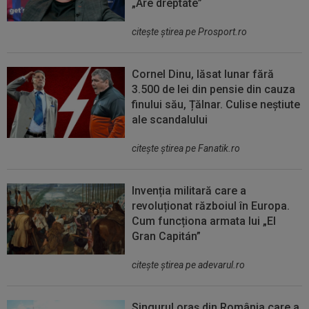
„Are dreptate”
citeşte ştirea pe Prosport.ro
Cornel Dinu, lăsat lunar fără
3.500 de lei din pensie din cauza
finului său, Țălnar. Culise neștiute
ale scandalului
citeşte ştirea pe Fanatik.ro
Invenția militară care a
revoluționat războiul în Europa.
Cum funcționa armata lui „El
Gran Capitán”
citeşte ştirea pe adevarul.ro
Singurul oraș din România care a