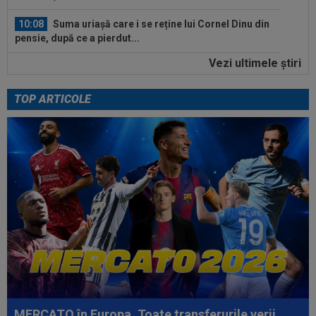
10:08
Suma uriașă care i se reține lui Cornel Dinu din
pensie, după ce a pierdut...
Vezi ultimele ştiri
09:53
A venit anunțul cel mare: Vinicius Junior a spus
"DA" și semnează!
TOP ARTICOLE
11:00
Reacția lui Luis Enrique, după ce PSG a luat
bătaie cu 0-3 de la o echipă de...
11:00
UTA - Rapid, LIVE VIDEO, vineri, 21:00, în direct
la Digi Sport 1. Se anunță un...
10:38
VIDEO
Messi a strălucit în primul meci ca
titular după Campionatul Mondial 2026
10:36
Negocierile sunt în plină desfășurare: Didier
Deschamps!
10:34
EXCLUSIV
Rapid a făcut anunțul despre Alex
Dobre
MERCATO în Europa. Toate transferurile verii