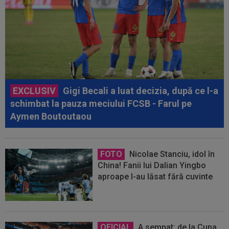
EXCLUSIV
Gigi Becali a luat decizia, după ce l-a
schimbat la pauza meciului FCSB - Farul pe
Aymen Boutoutaou
FOTO
Nicolae Stanciu, idol în
China! Fanii lui Dalian Yingbo
aproape l-au lăsat fără cuvinte
OFICIAL
A semnat: de la Cupa