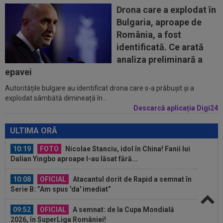
Serie A
Drona care a explodat în
Bulgaria, aproape de
09:47
EXCLUSIV
Florin Prunea a dezvăluit cum l-a
România, a fost
convins Ioan Varga pe Marius Șumudică să o...
identificată. Ce arată
09:47
A anunțat că prietena lui a murit, dar aceasta
analiza preliminară a
nici nu exista. Toată țara a râs...
epavei
Autoritățile bulgare au identificat drona care s-a prăbușit și a
10:36
Pe loc! Jose Mourinho a spus-o direct, după
explodat sâmbătă dimineață în...
ce a văzut ce a decis Vinicius...
Descarcă aplicația Digi24
10:36
EXCLUSIV
Gigi Becali a luat decizia, după ce
l-a schimbat la pauza meciului FCSB - Farul...
ULTIMA ORĂ
10:19
FOTO
Nicolae Stanciu, idol în China! Fanii lui
Dalian Yingbo aproape l-au lăsat fără...
10:08
OFICIAL
Atacantul dorit de Rapid a semnat în
Serie B: ”Am spus 'da' imediat”
09:52
OFICIAL
A semnat: de la Cupa Mondială
2026, în SuperLiga României!