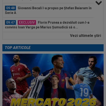
09:48
Giovanni Becali l-a propus pe Ștefan Baiaram în
Serie A
09:47
EXCLUSIV
Florin Prunea a dezvăluit cum l-a
convins Ioan Varga pe Marius Șumudică să o...
Vezi ultimele ştiri
09:47
A anunțat că prietena lui a murit, dar aceasta
nici nu exista. Toată țara a râs...
TOP ARTICOLE
10:36
Pe loc! Jose Mourinho a spus-o direct, după
ce a văzut ce a decis Vinicius...
10:36
EXCLUSIV
Gigi Becali a luat decizia, după ce
l-a schimbat la pauza meciului FCSB - Farul...
10:19
FOTO
Nicolae Stanciu, idol în China! Fanii lui
Dalian Yingbo aproape l-au lăsat fără...
10:08
OFICIAL
Atacantul dorit de Rapid a semnat în
Serie B: ”Am spus 'da' imediat”