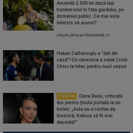
Amendă 2.500 lei dacă lași
tomberonul în fața gardului, pe
domeniul public. Ce mai este
interzis să arunci?
citeşte ştirea pe Newsweek.ro
Hakan Calhanoglu a ”dat din
casă”! Ce obiective a setat Cristi
Chivu la Inter, pentru noul sezon
PROFM
Oana Radu, criticată
dur pentru ținuta purtată la un
botez: „Asta nu e rochie de
biserică, trebuia să fii mai
decentă!”