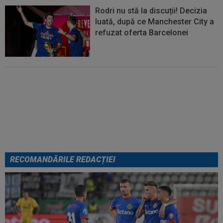
Rodri nu stă la discuții! Decizia
luată, după ce Manchester City a
refuzat oferta Barcelonei
Cel mai bine plătit jucător din
SuperLigă a devenit liber! Gigi
Becali spunea: ”Pregătesc o
bombă! Bani mulți”
RECOMANDĂRILE REDACȚIEI