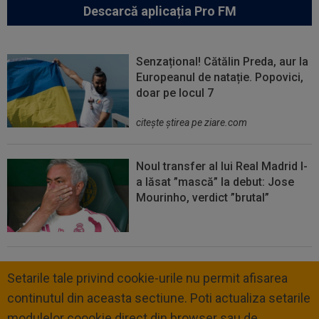
Descarcă aplicația Pro FM
Senzațional! Cătălin Preda, aur la
Europeanul de natație. Popovici,
doar pe locul 7
citeşte ştirea pe ziare.com
Noul transfer al lui Real Madrid l-
a lăsat ”mască” la debut: Jose
Mourinho, verdict ”brutal”
Setarile tale privind cookie-urile nu permit afisarea
continutul din aceasta sectiune. Poti actualiza setarile
modulelor coookie direct din browser sau de