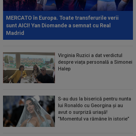
09:52
OFICIAL
A semnat: de la Cupa Mondială
2026, în SuperLiga României!
MERCATO în Europa. Toate transferurile verii
sunt AICI! Yan Diomande a semnat cu Real
Madrid
Virginia Ruzici a dat verdictul
despre viața personală a Simonei
Halep
S-au dus la biserică pentru nunta
lui Ronaldo cu Georgina și au
avut o surpriză uriașă!
”Momentul va rămâne în istorie”