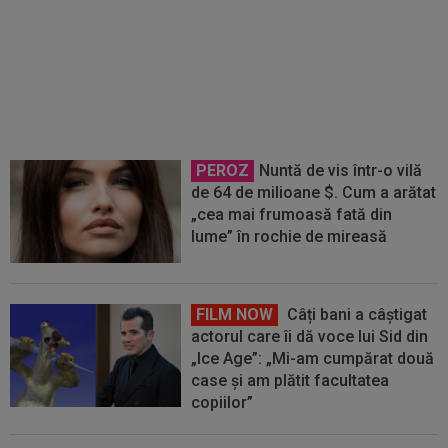
Giovanni Becali l-a propus pe
Ștefan Baiaram în Serie A
PEROZ
Nuntă de vis într-o vilă
de 64 de milioane $. Cum a arătat
„cea mai frumoasă fată din
lume” în rochie de mireasă
FILM NOW
Câți bani a câștigat
actorul care îi dă voce lui Sid din
„Ice Age”: „Mi-am cumpărat două
case și am plătit facultatea
copiilor”