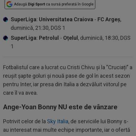
Adaugă
Digi Sport
ca sursă preferată în Google
SuperLiga
:
Universitatea Craiova
-
FC Argeș
,
duminică, 21:30, DGS 1
SuperLiga
:
Petrolul
-
Oțelul
, duminică, 18:30, DGS
1
Fotbalistul care a lucrat cu Cristi Chivu și la ”Cruciați” a
reușit șapte goluri și nouă pase de gol în acest sezon
pentru Inter, iar presa din Italia a dezvăluit viitorul pe
care îl va avea.
Ange-Yoan Bonny NU este de vânzare
Potrivit celor de la
Sky Italia
, de serviciile lui Bonny s-
au interesat mai multe echipe importante, iar o ofertă