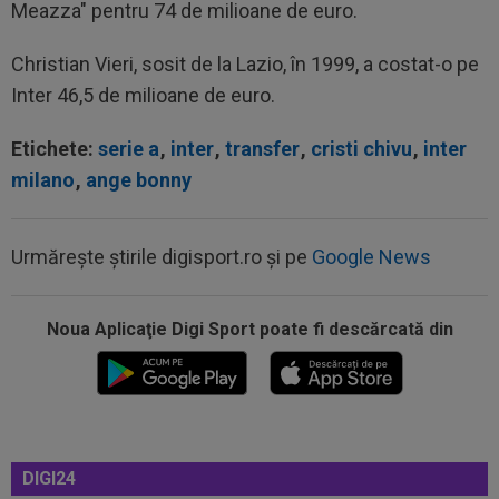
Meazza" pentru 74 de milioane de euro.
Christian Vieri, sosit de la Lazio, în 1999, a costat-o pe
Inter 46,5 de milioane de euro.
Etichete:
serie a
,
inter
,
transfer
,
cristi chivu
,
inter
milano
,
ange bonny
Urmărește știrile digisport.ro și pe
Google News
Noua Aplicaţie Digi Sport poate fi descărcată din
10:08
OFICIAL
Atacantul dorit de Rapid a semnat în
Serie B: ”Am spus 'da' imediat”
09:52
OFICIAL
A semnat: de la Cupa Mondială
2026, în SuperLiga României!
DIGI24
09:48
Giovanni Becali l-a propus pe Ștefan Baiaram în