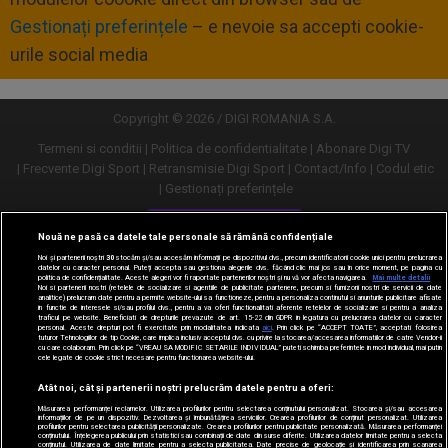
Gestionați preferințele
– e nevoie sa accepti cookie-
urile social media
Copyright © 2026 / DIGI ROMANIA S.A.
Termeni si conditii
Politica de confidentialitate
Abonare Digi TV
Frecvente Digi Sport
Retransmisie Digi Sport
Contact/Info
Codul etic
Gestionați preferințele
Versiune desktop
Nouă ne pasă ca datele tale personale să rămână confidențiale
Noi și partenerii noștri
30
stocăm și/sau accesăm informații pe dispozitivul dvs., precum identificatorii cookie unici pentru prelucrarea
datelor cu caracter personal. Puteți accepta sau gestiona alegerile dvs. făcând clic mai jos sau în orice moment, pe pagina cu
politica de confidențialitate. Aceste alegeri vor fi raportate partenerilor noștri și nu vă vor afecta navigarea.
Mai multe detalii
Noi si partenerii nostri (retelele de socializare si agentiile de publicitate partenere, precum si furnizorii nostri de servicii de date
analitice) prelucram date pentru a permite website-ului sa functioneze, pentru a personaliza continutul si anunturile publicitare afisate
in functie de interesele si/sau profilul dvs., pentru a va oferi functionalitati aferente retelelor de socializare si pentru a analiza
traficul pe website. Beneficiati de drepturile prevazute de art. 15-22 din GDPR in legatura cu prelucrarea datelor cu caracter
personal. Aceste drepturi pot fi exercitate prin modalitatea indicata
aici
. Prin click pe “ACCEPT TOATE”, acceptati folosirea
tuturor Tehnologiilor de tip Cookie, care implica inclusiv acceptul dvs. cu privire la stocarea/accesarea informatiilor de catre Vendor-ii
cu care colaboram. Prin click pe “VREAU SA MODIFIC SETARILE INDIVIDUAL” puteti schimba preferintele in mod individual, mai putin
cele legate de cookie strict necesare pentru functionarea website-ului.
Atât noi, cât și partenerii noștri prelucrăm datele pentru a oferi:
Măsurarea performanței reclamelor. Utilizarea profilurilor pentru selectarea conținutului personalizat. Stocarea și/sau accesarea
informațiilor de pe un dispozitiv. Dezvoltarea și îmbunătățirea serviciilor. Crearea profilurilor de conținut personalizat. Utilizarea
profilurilor pentru selectarea publicității personalizate. Crearea profilurilor pentru publicitate personalizată. Măsurarea performanței
conținutului. Înțelegerea publicului prin statistici sau combinații de date din surse diferite. Utilizarea datelor limitate pentru a selecta
conținutul. Utilizarea de date limitate pentru a selecta publicitatea. Date precise de geolocație și identificarea prin scanarea