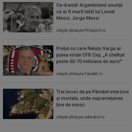
Ce dramă! Argentinienii anunță
că ar fi murit tatăl lui Lionel
Messi, Jorge Messi
citeşte ştirea pe Prosport.ro
Prețul cu care Neluțu Varga ar
putea vinde CFR Cluj: „A cheltuit
peste 60-70 milioane de euro!"
citeşte ştirea pe Fanatik.ro
Trei locuri de pe Pământ interzise
și mortale, unde supraviețuirea
ține de noroc
citeşte ştirea pe adevarul.ro