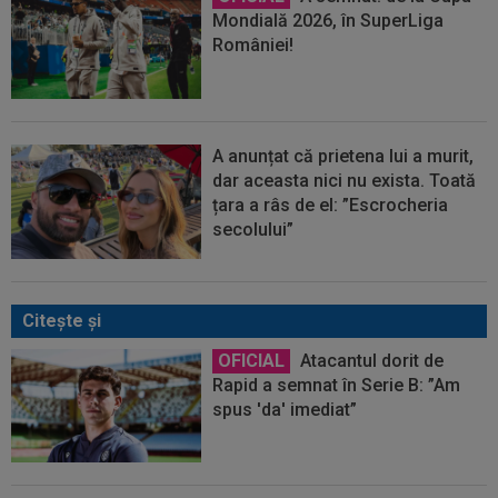
Mondială 2026, în SuperLiga
României!
A anunțat că prietena lui a murit,
dar aceasta nici nu exista. Toată
țara a râs de el: ”Escrocheria
secolului”
Citeşte şi
OFICIAL
Atacantul dorit de
Rapid a semnat în Serie B: ”Am
spus 'da' imediat”