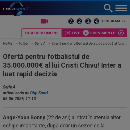
LIVE TV
PROGRAM TV
EXCLUSIV ONLINE
LIVE
EVENIMENTE
HOME
Fotbal
Serie A
Ofertă pentru fotbalistul de 35.000.000€ al lui Cristi Chivu! Inter a luat rapid decizia
Ofertă pentru fotbalistul de
35.000.000€ al lui Cristi Chivu! Inter a
luat rapid decizia
Serie A
articol scris de
Digi Sport
06.06.2026, 11:13
Ange-Yoan Bonny
(22 de ani) a intrat în atenția altor
echipe importante, după doar un sezon de la