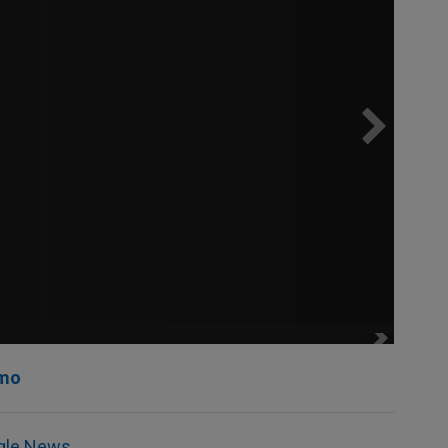
mo
gle News