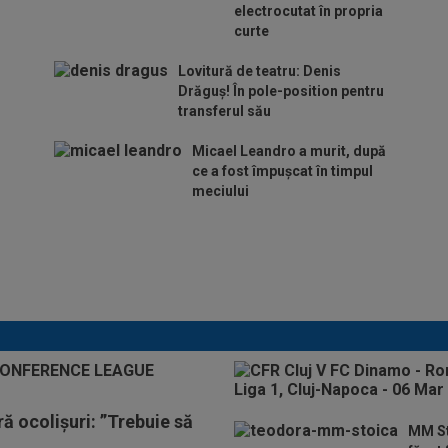
electrocutat în propria
curte
Lovitură de teatru: Denis
Drăguș! În pole-position pentru
transferul său
Micael Leandro a murit, după
ce a fost împușcat în timpul
meciului
Italienii au tras
concluzia despre Cristi
Chivu, după AC Milan -
Inter
ă ocolișuri: ”Trebuie să
MM St