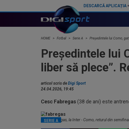
DESCARCĂ APLICAȚIA
Xabi Alonso a spus-o pe față, după ce Enzo Fernandez s-a cerut la Real Madrid
A fost la un pas de Inter
HOME
Fotbal
Serie A
Președintele lui Como, gat
Președintele lui
liber să plece”. 
articol scris de
Digi Sport
24.04.2026, 19:45
Cesc Fabregas
(38 de ani) este antren
Cesc Fabregas, la Inter - Como, returul din semifinal
SERIE A