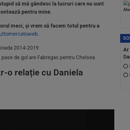
 stupid să mă gândesc la lucruri care nu sunt
Alv
contează pentru mine.
rul meci, și vrem să facem totul pentru a
uttomercatoweb
.
SO
erioada 2014-2019
Ar
Da
de pase de gol are Fabregas pentru Chelsea
r-o relație cu Daniela