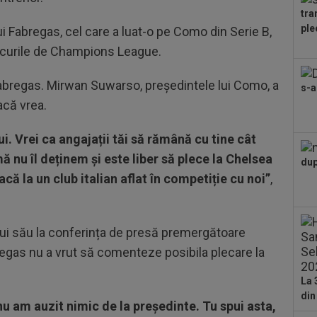
din
tra
16
ple
ui Fabregas, cel care a luat-o pe Como din Serie B,
o f
locurile de Champions League.
17
sem
i Fabregas. Mirwan Suwarso, președintele lui Como, a
s-a
uri
acă vrea.
17
215
Mon
lui. Vrei ca angajații tăi să rămână cu tine cât
17
ă nu îl deținem și este liber să plece la Chelsea
dup
tra
că la un club italian aflat în competiție cu noi”
,
17
faț
Sin
elui său la conferința de presă premergătoare
17
ce 
egas nu a vrut să comenteze posibila plecare la
fost
La 
din
nu am auzit nimic de la președinte. Tu spui asta,