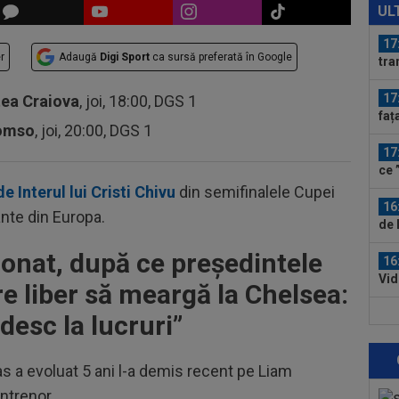
215
UL
Mon
17
r
Adaugă
Digi Sport
ca sursă preferată în Google
tra
17
tea Craiova
, joi, 18:00, DGS 1
faț
romso
, joi, 20:00, DGS 1
Sin
17
ce 
fost
e Interul lui Cristi Chivu
din semifinalele Cupei
16
ante din Europa.
de 
car
ionat, după ce președintele
16
Vid
re liber să meargă la Chelsea:
16
desc la lucruri”
5.0
Piț
s a evoluat 5 ani l-a demis recent pe Liam
16
Uni
ntrenor.