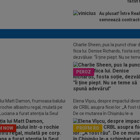
făcut 
Au plusat! Între Rea
semnează contractu
Charlie Sheen, pus la punct chiar 
fiica lui. Denise Richards, fosta soț
dezvăluie: "Îi ține piept. Nu se tem
spună adevărul"
O
Nu se mai ascund! Mykhaylo
PEROZ
 s-a afișat în sfârșit cu iubita,
ce a scăpat de suspendare
 lui Matt Damon, frumoasa balului
Elena Vîșcu, despre impactul divor
o rochie albastru regal, mulată pe
de CRBL asupra fiicei lor: „A fost r
Luciana a furat atenția la Seul
De ce mutarea în Chișinău le-a
schimbat viața
M NOW
PROFM.RO