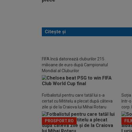
Citește și
FIFA încă datorează cluburilor 215
FOT
milioane de euro după Campionatul
Mudryk
Mondial al Cluburilor
după 
Fotbalistul pentru care tatăl lui s-a
Soția
certat cu Mititelu a plecat după câteva
într-
zile și de la Craiova lui Mihai Rotaru
corp. 
PROSPORT.RO
FIL