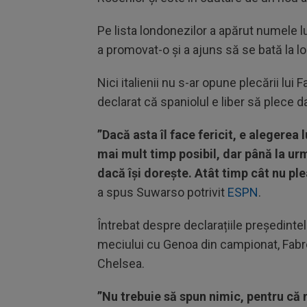
Pe lista londonezilor a apărut numele l
a promovat-o și a ajuns să se bată la 
Nici italienii nu s-ar opune plecării lu
declarat că spaniolul e liber să plece d
”Dacă asta îl face fericit, e alegerea 
mai mult timp posibil, dar până la urm
dacă își dorește. Atât timp cât nu plea
a spus Suwarso potrivit
ESPN
.
Întrebat despre declarațiile președint
meciului cu Genoa din campionat, Fabr
Chelsea.
”Nu trebuie să spun nimic, pentru că 