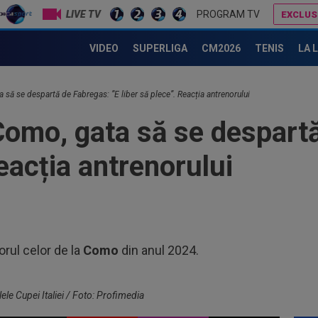
LIVE TV
PROGRAM TV
EXCLUS
, dar a bătut palma cu altă echipă și l-a lăsat pe Chivu cu "ochii în soare"
VIDEO
SUPERLIGA
CM2026
TENIS
LA 
16
de 
car
16
a să se despartă de Fabregas: ”E liber să plece”. Reacția antrenorului
Vid
 Como, gata să se despart
16
5.0
Reacția antrenorului
Piț
16
Uni
din
16
o f
orul celor de la
Como
din anul 2024.
17
sem
uri
ele Cupei Italiei / Foto: Profimedia
17