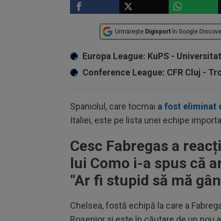
Urmărește
Digisport
în Google Discove
Europa League: KuPS - Universita
Conference League: CFR Cluj - T
Spaniolul, care tocmai
a fost eliminat d
Italiei, este pe lista unei echipe import
Cesc Fabregas a reacț
lui Como i-a spus că a
”
Ar fi stupid să mă gân
Chelsea, fostă echipă la care a Fabrega
Rosenior și este în căutare de un nou a