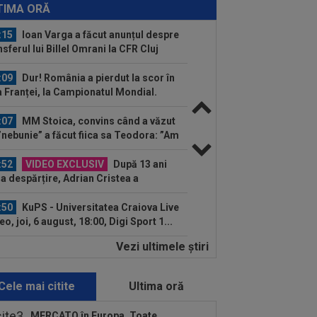
 milioane de euro după Campionatul
TIMA ORĂ
dial al...
:15
Ioan Varga a făcut anunțul despre
nsferul lui Billel Omrani la CFR Cluj
:09
Dur! România a pierdut la scor în
a Franței, la Campionatul Mondial.
gura...
:07
MM Stoica, convins când a văzut
”nebunie” a făcut fiica sa Teodora: ”Am
...
:52
VIDEO EXCLUSIV
După 13 ani
la despărțire, Adrian Cristea a
acterizat relația cu Bianca...
:50
KuPS - Universitatea Craiova Live
eo, joi, 6 august, 18:00, Digi Sport 1...
Vezi ultimele ştiri
:48
EXCLUSIV
Fotbalistul de
00.000€ care l-a dezamăgit pe Victor
urcă: ”Nu știu ce s-a...
Cele mai citite
Ultima oră
:36
EXCLUSIV
Marea problemă a
versității Craiova la meciul cu KuPS,
MERCATO în Europa. Toate