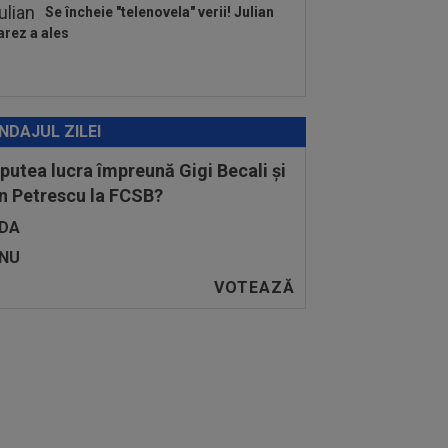
Se încheie "telenovela" verii! Julian
arez a ales
NDAJUL ZILEI
 putea lucra împreună Gigi Becali și
n Petrescu la FCSB?
DA
NU