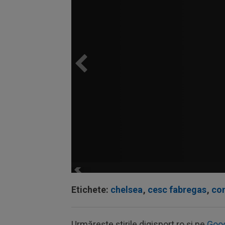
Etichete:
chelsea
,
cesc fabregas
,
co
Urmărește știrile digisport.ro și pe
Goo