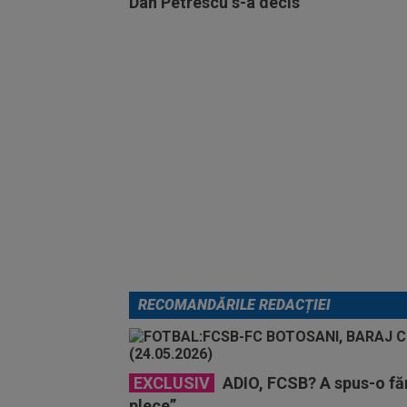
Dan Petrescu s-a decis
RECOMANDĂRILE REDACȚIEI
EXCLUSIV
ADIO, FCSB? A spus-o făr
plece”