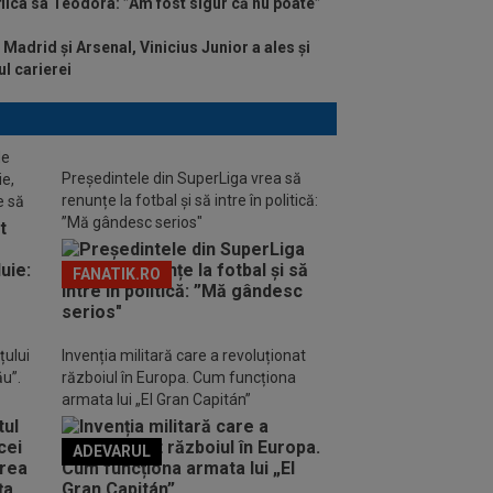
fiica sa Teodora: ”Am fost sigur că nu poate”
l Madrid și Arsenal, Vinicius Junior a ales și
l carierei
de
Președintele din SuperLiga vrea să
ie,
renunțe la fotbal și să intre în politică:
e să
”Mă gândesc serios"
FANATIK.RO
țului
Invenția militară care a revoluționat
ău”.
războiul în Europa. Cum funcționa
armata lui „El Gran Capitán”
ADEVARUL