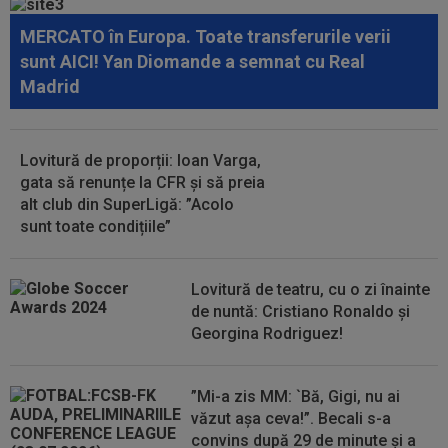
după UTA - Rapid
MERCATO în Europa. Toate transferurile verii
08:03
EXCLUSIV
Rapid s-a convins de Filip
sunt AICI! Yan Diomande a semnat cu Real
Stojilkovic, după doar o singură repriză
Madrid
08:00
(P) Un pariu de doar 5 Lei s-a transformat într-
un jackpot de peste 3 milioane...
Lovitură de proporții: Ioan Varga,
07:26
OFICIAL
Minus 1! România a primit vestea
gata să renunțe la CFR și să preia
alt club din SuperLigă: ”Acolo
sunt toate condițiile”
Lovitură de teatru, cu o zi înainte
de nuntă: Cristiano Ronaldo și
Georgina Rodriguez!
”Mi-a zis MM: `Bă, Gigi, nu ai
văzut așa ceva!”. Becali s-a
convins după 29 de minute și a