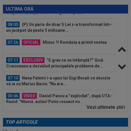
08:03
EXCLUSIV
Rapid s-a convins de Filip
Stojilkovic, după doar o singură repriză
ULTIMA ORĂ
08:00
(P) Un pariu de doar 5 Lei s-a transformat într-
un jackpot de peste 3 milioane...
07:26
OFICIAL
Minus 1! România a primit vestea
07:11
EXCLUSIV
”E grav ce se întâmplă?” Gică
Craioveanu a dezvăluit principalele probleme de...
07:10
Nana Falemi i-a spus lui Gigi Becali ce decizie
să ia cu Marius Baciu: "Nu are...
00:46
VIDEO
Daniel Pancu a ”explodat”, după UTA -
Rapid: ”Mamă, aoleu! Puțin respect nu...
Vezi ultimele ştiri
08:15
Rodri nu stă la discuții! Decizia luată, după ce
Manchester City a refuzat...
TOP ARTICOLE
08:04
FOTO
Trei jucători au primit aceeași notă,