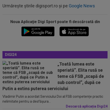
Urmărește știrile digisport.ro și pe
Google News
08:00
(P) Un pariu de doar 5 Lei s-a transformat într-
un jackpot de peste 3 milioane...
Noua Aplicaţie Digi Sport poate fi descărcată din
07:26
OFICIAL
Minus 1! România a primit vestea
07:11
EXCLUSIV
”E grav ce se întâmplă?” Gică
Craioveanu a dezvăluit principalele probleme de...
07:10
Nana Falemi i-a spus lui Gigi Becali ce decizie
DIGI24
să ia cu Marius Baciu: "Nu are...
„Toată lumea este
00:46
VIDEO
Daniel Pancu a ”explodat”, după UTA -
speriată”. Elita rusă se
Rapid: ”Mamă, aoleu! Puțin respect nu...
teme că FSB „scapă de
08:15
Rodri nu stă la discuții! Decizia luată, după ce
sub control”, după ce
Manchester City a refuzat...
Putin a extins puterea serviciului
Vladimir Putin a acordat Serviciului Doi al FSB competențe practic
08:04
FOTO
Trei jucători au primit aceeași notă,
nelimitate pentru a desfășura...
după UTA - Rapid
Descarcă aplicația Digi24