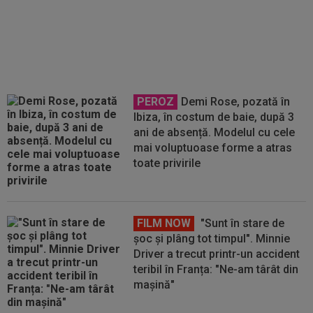
rețineri: ”Bătăi de cap”
PEROZ
Demi Rose, pozată în
Ibiza, în costum de baie, după 3
ani de absență. Modelul cu cele
mai voluptuoase forme a atras
toate privirile
FILM NOW
"Sunt în stare de
șoc și plâng tot timpul". Minnie
Driver a trecut printr-un accident
teribil în Franța: "Ne-am târât din
mașină"