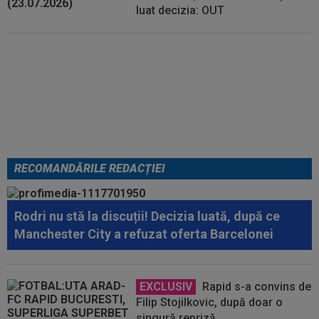
luat decizia: OUT
EXCLUSIV
Folha, OUT de la
CFR Cluj după dezastrul cu
Tromso! ”Îi dau afară pe toți!”.
DOUĂ nume ”luptă” pentru postul
de antrenor
RECOMANDĂRILE REDACȚIEI
Rodri nu stă la discuții! Decizia luată, după ce
Manchester City a refuzat oferta Barcelonei
EXCLUSIV
Rapid s-a convins de
Filip Stojilkovic, după doar o
singură repriză