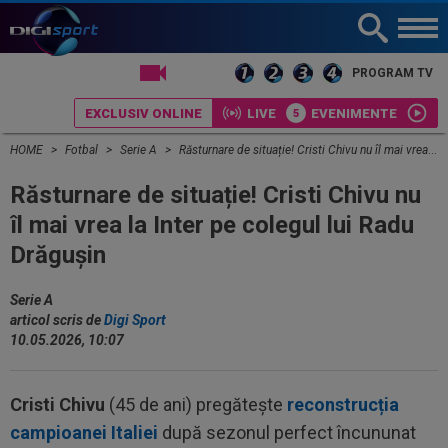
LIVE TV
PROGRAM TV
EXCLUSIV ONLINE
LIVE
EVENIMENTE
HOME
Fotbal
Serie A
Răsturnare de situație! Cristi Chivu nu îl mai vrea la Inter pe colegul lui Radu Drăgușin
Răsturnare de situație! Cristi Chivu nu
îl mai vrea la Inter pe colegul lui Radu
Drăgușin
Serie A
articol scris de
Digi Sport
10.05.2026, 10:07
Cristi Chivu
(45 de ani) pregătește
reconstrucția
campioanei Italiei
după sezonul perfect încununat