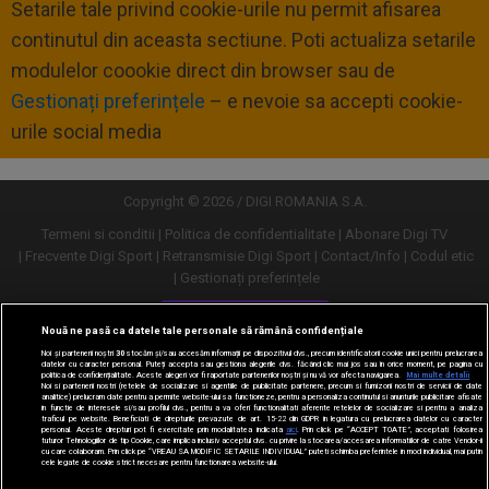
Setarile tale privind cookie-urile nu permit afisarea
continutul din aceasta sectiune. Poti actualiza setarile
modulelor coookie direct din browser sau de
Gestionați preferințele
– e nevoie sa accepti cookie-
urile social media
Copyright © 2026 / DIGI ROMANIA S.A.
Termeni si conditii
Politica de confidentialitate
Abonare Digi TV
Frecvente Digi Sport
Retransmisie Digi Sport
Contact/Info
Codul etic
Gestionați preferințele
Versiune desktop
Nouă ne pasă ca datele tale personale să rămână confidențiale
Noi și partenerii noștri
30
stocăm și/sau accesăm informații pe dispozitivul dvs., precum identificatorii cookie unici pentru prelucrarea
datelor cu caracter personal. Puteți accepta sau gestiona alegerile dvs. făcând clic mai jos sau în orice moment, pe pagina cu
politica de confidențialitate. Aceste alegeri vor fi raportate partenerilor noștri și nu vă vor afecta navigarea.
Mai multe detalii
Noi si partenerii nostri (retelele de socializare si agentiile de publicitate partenere, precum si furnizorii nostri de servicii de date
analitice) prelucram date pentru a permite website-ului sa functioneze, pentru a personaliza continutul si anunturile publicitare afisate
in functie de interesele si/sau profilul dvs., pentru a va oferi functionalitati aferente retelelor de socializare si pentru a analiza
traficul pe website. Beneficiati de drepturile prevazute de art. 15-22 din GDPR in legatura cu prelucrarea datelor cu caracter
personal. Aceste drepturi pot fi exercitate prin modalitatea indicata
aici
. Prin click pe “ACCEPT TOATE”, acceptati folosirea
tuturor Tehnologiilor de tip Cookie, care implica inclusiv acceptul dvs. cu privire la stocarea/accesarea informatiilor de catre Vendor-ii
cu care colaboram. Prin click pe “VREAU SA MODIFIC SETARILE INDIVIDUAL” puteti schimba preferintele in mod individual, mai putin
cele legate de cookie strict necesare pentru functionarea website-ului.