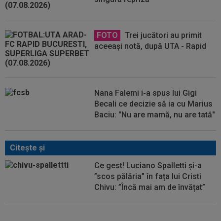
FOTO
Trei jucători au primit
aceeași notă, după UTA - Rapid
Nana Falemi i-a spus lui Gigi
Becali ce decizie să ia cu Marius
Baciu: "Nu are mamă, nu are tată"
Citeşte şi
Ce gest! Luciano Spalletti și-a
”scos pălăria” în fața lui Cristi
Chivu: ”Încă mai am de învățat”
Cristi Chivu a spus-o fără