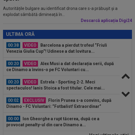
Autoritățile bulgare au identificat drona care s-a prăbușit și a
00:39
Reacția total neașteptată a lui Nuno Campos,
explodat sâmbătă dimineață în...
întrebat de Adrian Mazilu după...
Descarcă aplicația Digi24
00:39
Florin Pîrvu a surprins pe toată lumea, după
umilința cu Dinamo
ULTIMA ORĂ
00:38
VIDEO
Barcelona a pierdut trofeul ”Friuli
Venezia Giulia Cup”! Udinese a dat lovitura...
00:20
VIDEO
Alex Musi a dat declarația serii, după
ce Dinamo a învins-o pe FC Voluntari cu...
00:20
VIDEO
Estrela - Sporting 2-2. Meci
spectaculos! Ianis Stoica a fost titular. Cele mai...
00:02
EXCLUSIV
Florin Prunea s-a convins, după
Dinamo - FC Voluntari: ”Fotbalist! Extraordinar”
00:00
Ion Gheorghe a rupt tăcerea, după ce a
provocat penalty-ul din care Dinamo a...