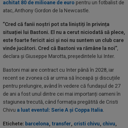
achitat 80 de milioane de euro
pentru un fotbalist de
atac, Anthony Gordon de la Newcastle.
”Cred că fanii noștri pot sta liniștiți în privința
situației lui Bastoni. El nu a cerut niciodată să plece,
este foarte fericit aici și noi nu suntem un club care
vinde jucători. Cred că Bastoni va rămâne la noi”
,
declara și Giuseppe Marotta, președintele lui Inter.
Bastoni mai are contract cu Inter până în 2028, iar
recent se zvonea că ar urma să înceapă și discuțiile
pentru prelungire, având în vedere că fundașul de 27
de ani a fost unul dintre cei mai importanți oameni în
stagiunea trecută, când formația pregătită de Cristi
Chivu
a luat eventul: Serie A și Coppa Italia
.
Etichete:
barcelona
,
transfer
,
cristi chivu
,
chivu
,