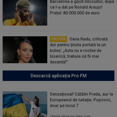
Barcelona a găsit înlocuitor, după
ce l-a dat pe Ronald Araujo!
Prețul: 80.000.000 de euro
PROFM
Oana Radu, criticată
dur pentru ținuta purtată la un
botez: „Asta nu e rochie de
biserică, trebuia să fii mai
decentă!”
Descarcă aplicația Pro FM
Senzațional! Cătălin Preda, aur la
Europeanul de natație. Popovici,
doar pe locul 7
citeşte ştirea pe ziare.com