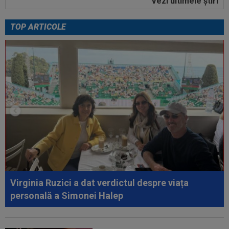
Vezi ultimele ştiri
23:58
EXCLUSIV
Salariul lui Marius Șumudică la
CFR Cluj. Peste Pancu la Rapid și de două ori...
TOP ARTICOLE
00:39
Reacția total neașteptată a lui Nuno Campos,
întrebat de Adrian Mazilu după...
00:39
Florin Pîrvu a surprins pe toată lumea, după
umilința cu Dinamo
00:38
VIDEO
Barcelona a pierdut trofeul ”Friuli
Venezia Giulia Cup”! Udinese a dat lovitura...
00:20
VIDEO
Alex Musi a dat declarația serii, după
ce Dinamo a învins-o pe FC Voluntari cu...
00:20
VIDEO
Estrela - Sporting 2-2. Meci
spectaculos! Ianis Stoica a fost titular. Cele mai...
Virginia Ruzici a dat verdictul despre viața
personală a Simonei Halep