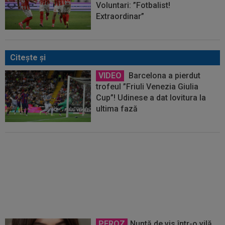
Voluntari: ”Fotbalist!
Extraordinar”
Citeşte şi
VIDEO
Barcelona a pierdut
trofeul ”Friuli Venezia Giulia
Cup”! Udinese a dat lovitura la
ultima fază
Decizia luată de Barcelona, după
ce Manchester City i-a refuzat
prima ofertă pentru Rodri
PEROZ
Nuntă de vis într-o vilă