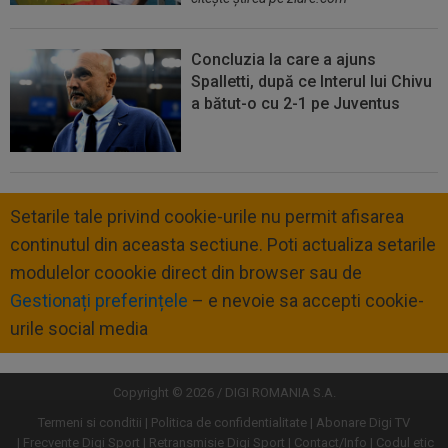
Concluzia la care a ajuns
Spalletti, după ce Interul lui Chivu
a bătut-o cu 2-1 pe Juventus
Setarile tale privind cookie-urile nu permit afisarea
continutul din aceasta sectiune. Poti actualiza setarile
modulelor coookie direct din browser sau de
Gestionați preferințele
– e nevoie sa accepti cookie-
urile social media
Copyright © 2026 / DIGI ROMANIA S.A.
Termeni si conditii
Politica de confidentialitate
Abonare Digi TV
Frecvente Digi Sport
Retransmisie Digi Sport
Contact/Info
Codul etic