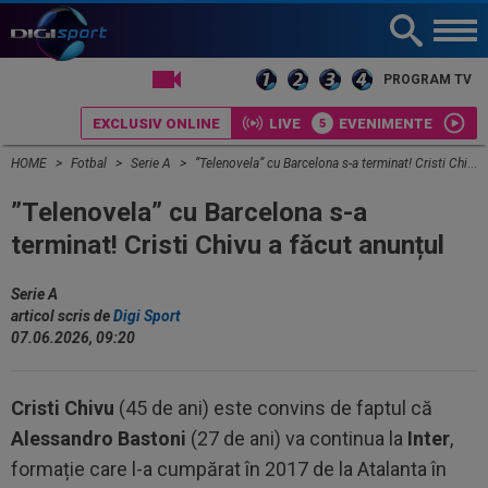
LIVE TV
PROGRAM TV
EXCLUSIV ONLINE
LIVE
EVENIMENTE
HOME
Fotbal
Serie A
”Telenovela” cu Barcelona s-a terminat! Cristi Chivu a făcut anunțul
”Telenovela” cu Barcelona s-a
terminat! Cristi Chivu a făcut anunțul
Serie A
articol scris de
Digi Sport
07.06.2026, 09:20
Cristi Chivu
(45 de ani) este convins de faptul că
Alessandro Bastoni
(27 de ani) va continua la
Inter
,
formație care l-a cumpărat în 2017 de la Atalanta în