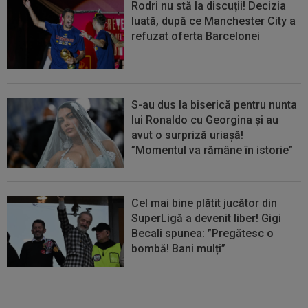
Rodri nu stă la discuții! Decizia
luată, după ce Manchester City a
refuzat oferta Barcelonei
S-au dus la biserică pentru nunta
lui Ronaldo cu Georgina și au
avut o surpriză uriașă!
”Momentul va rămâne în istorie”
Cel mai bine plătit jucător din
SuperLigă a devenit liber! Gigi
Becali spunea: ”Pregătesc o
bombă! Bani mulți”
FOTO
Mihaela Rădulescu a