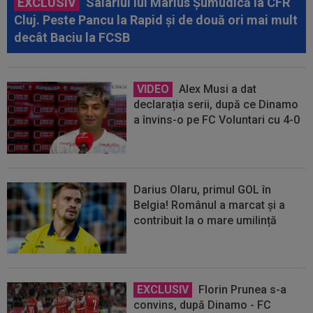
EXCLUSIV
Salariul lui Marius Șumudică la CFR
Cluj. Peste Pancu la Rapid și de două ori mai mult
decât Baciu la FCSB
VIDEO
Alex Musi a dat
declarația serii, după ce Dinamo
a învins-o pe FC Voluntari cu 4-0
Darius Olaru, primul GOL în
Belgia! Românul a marcat și a
contribuit la o mare umilință
EXCLUSIV
Florin Prunea s-a
convins, după Dinamo - FC