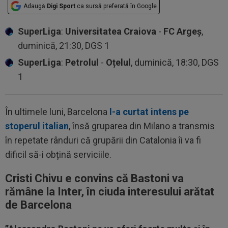
Adaugă
Digi Sport
ca sursă preferată în Google
SuperLiga
:
Universitatea Craiova
-
FC Argeș
,
duminică, 21:30, DGS 1
SuperLiga
:
Petrolul
-
Oțelul
, duminică, 18:30, DGS
1
În ultimele luni, Barcelona
l-a curtat intens pe
stoperul italian
, însă gruparea din Milano a transmis
în repetate rânduri că grupării din Catalonia îi va fi
dificil să-i obțină serviciile.
Cristi Chivu e convins că Bastoni va
rămâne la Inter, în ciuda interesului arătat
de Barcelona