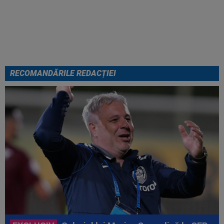
fost ”ștearsă complet” și nu s-a
mai putut abține: ”Trebuie să le
fie frică de mine”
RECOMANDĂRILE REDACȚIEI