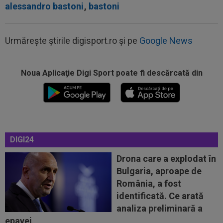
alessandro bastoni
,
bastoni
Urmărește știrile digisport.ro și pe
Google News
Noua Aplicaţie Digi Sport poate fi descărcată din
00:20
VIDEO
Alex Musi a dat declarația serii, după
ce Dinamo a învins-o pe FC Voluntari cu...
00:20
VIDEO
Estrela - Sporting 2-2. Meci
spectaculos! Ianis Stoica a fost titular. Cele mai...
DIGI24
00:02
EXCLUSIV
Florin Prunea s-a convins, după
Dinamo - FC Voluntari: ”Fotbalist! Extraordinar”
Drona care a explodat în
Bulgaria, aproape de
00:00
Ion Gheorghe a rupt tăcerea, după ce a
România, a fost
provocat penalty-ul din care Dinamo a...
identificată. Ce arată
23:58
EXCLUSIV
Salariul lui Marius Șumudică la
analiza preliminară a
CFR Cluj. Peste Pancu la Rapid și de două ori...
epavei