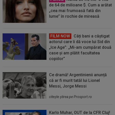
de 64 de milioane $. Cum a arătat
„cea mai frumoasă fată din
lume” în rochie de mireasă
FILM NOW
Câți bani a câștigat
actorul care îi dă voce lui Sid din
„Ice Age”: „Mi-am cumpărat două
case și am plătit facultatea
copiilor”
Ce dramă! Argentinienii anunță
că ar fi murit tatăl lui Lionel
Messi, Jorge Messi
citeşte ştirea pe Prosport.ro
Karlo Muhar, OUT de la CFR Cluj!