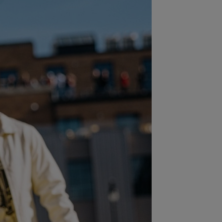
:36
EXCLUSIV
Dani Coman e
vins, după ce Marius Șumudică a
ut palma cu CFR Cluj
:35
VIDEO
Chindia Târgoviște -
aloglobus, 16:30, pe Digi Sport 1.
imul meci al...
:30
Ștefania Uță, în finală la Mondialul
! Românca luptă pentru AUR. Când e
sa
:06
Sepsi - FCSB | LIVE VIDEO, luni,
30, DGS 1. Roș-albaștrii, ”ca acasă”
.
:59
De nicăieri! Președintele unui