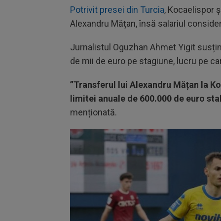
Potrivit presei din Turcia
, Kocaelispor ș
Alexandru Mățan, însă salariul consid
Jurnalistul Oguzhan Ahmet Yigit susțin
de mii de euro pe stagiune, lucru pe ca
”Transferul lui Alexandru Mățan la Ko
limitei anuale de 600.000 de euro sta
menționată.