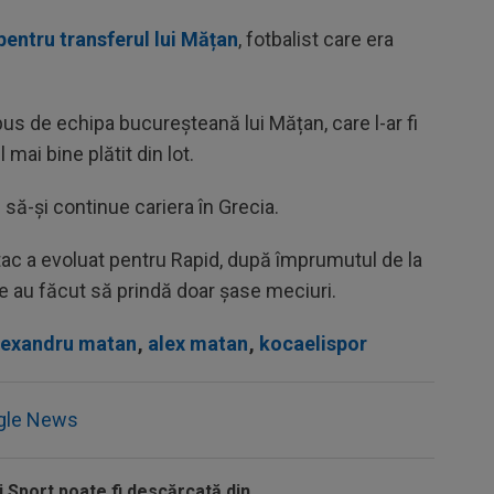
pentru transferul lui Mățan
, fotbalist care era
pus de echipa bucureșteană lui Mățan, care l-ar fi
mai bine plătit din lot.
 să-și continue cariera în Grecia.
tac a evoluat pentru Rapid, după împrumutul de la
 au făcut să prindă doar șase meciuri.
lexandru matan
,
alex matan
,
kocaelispor
gle News
i Sport poate fi descărcată din