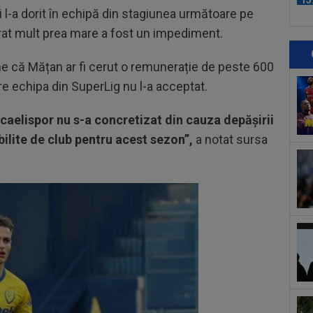
Ult
i l-a dorit în echipă din stagiunea următoare pe
15
erat mult prea mare a fost un impediment.
U20
cur
15
e că Mățan ar fi cerut o remunerație de peste 600
21:
re echipa din SuperLig nu l-a acceptat.
la..
14
caelispor nu s-a concretizat din cauza depășirii
clu
fac
bilite de club pentru acest sezon”,
a notat sursa
15
la 
des
15
Rap
15
LIV
ple
15
Jon