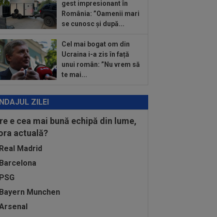
:36
Gata să spună ”da” pentru
gest impresionant în
itura verii, Pep Guardiola s-a răzgândit
România: ”Oamenii mari
...
se cunosc și după...
Cel mai bogat om din
Ucraina i-a zis în față
unui român: ”Nu vrem să
te mai...
NDAJUL ZILEI
re e cea mai bună echipă din lume,
 ora actuală?
Real Madrid
Barcelona
PSG
Bayern Munchen
Arsenal