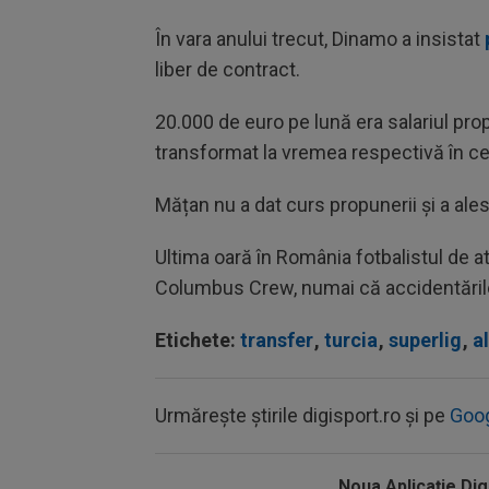
În vara anului trecut, Dinamo a insistat
liber de contract.
20.000 de euro pe lună era salariul pro
transformat la vremea respectivă în cel 
Mățan nu a dat curs propunerii și a ales
Ultima oară în România fotbalistul de a
Columbus Crew, numai că accidentările
Etichete:
transfer
,
turcia
,
superlig
,
a
Urmărește știrile digisport.ro și pe
Goo
Noua Aplicaţie Dig