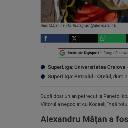
Alex Mățan / Foto: Instagram@alexmatan10_
Urmărește
Digisport
în Google Discove
SuperLiga
:
Universitatea Craiova
SuperLiga
:
Petrolul
-
Oțelul
, dumin
După doar un an petrecut la Panetolikos
Viitorul a negociat cu Kocaeli, însă totu
Alexandru Mățan a fos