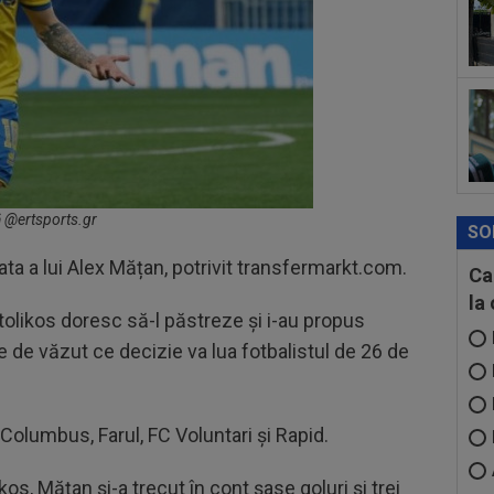
15
lov
și a
ră @ertsports.gr
SO
ata a lui Alex Mățan, potrivit transfermarkt.com.
Ca
la
etolikos doresc să-l păstreze și i-au propus
e de văzut ce decizie va lua fotbalistul de 26 de
 Columbus, Farul, FC Voluntari și Rapid.
os, Mățan și-a trecut în cont șase goluri și trei