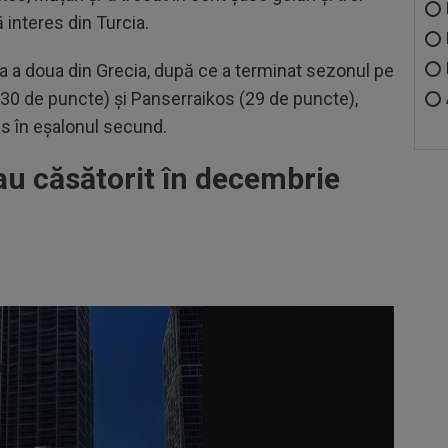
ă interes din Turcia.
iga a doua din Grecia, după ce a terminat sezonul pe
(30 de puncte) și Panserraikos (29 de puncte),
ns în eșalonul secund.
au căsătorit în decembrie