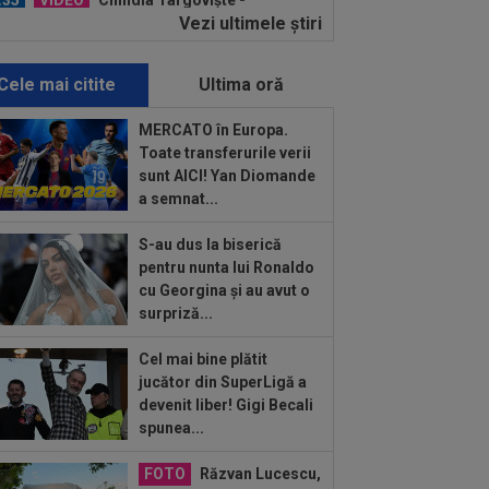
imul meci al...
Vezi ultimele ştiri
:30
Ștefania Uță, în finală la Mondialul
! Românca luptă pentru AUR. Când e
sa
Cele mai citite
Ultima oră
:06
Sepsi - FCSB | LIVE VIDEO, luni,
30, DGS 1. Roș-albaștrii, ”ca acasă”
MERCATO în Europa.
.
Toate transferurile verii
:59
De nicăieri! Președintele unui
sunt AICI! Yan Diomande
b din SuperLigă, ”pariu nebun”: ”Când
a semnat...
e...
:58
Presa din Portugalia a fost atentă
S-au dus la biserică
Dinamo - Voluntari 4-0 și a scris
pentru nunta lui Ronaldo
pre...
cu Georgina și au avut o
:58
Hansi Flick a făcut anunțul despre
surpriză...
hinha
Cel mai bine plătit
:49
Universitatea Craiova - FC Argeș,
jucător din SuperLigă a
E VIDEO, 21:30, DGS 1. Un jucător a
devenit liber! Gigi Becali
cat...
spunea...
:38
Începe scandalul: Frenkie De
g a refuzat-o pe Barcelona!
FOTO
Răzvan Lucescu,