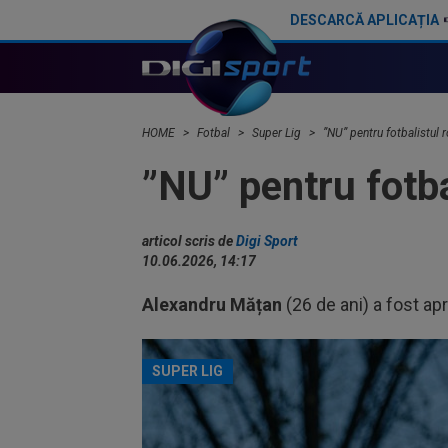
DESCARCĂ APLICAȚIA
87 de milioane de euro! Arsenal a făcut marele transfer, după ce l-a ratat pe Vinicius Junior
HOME
Fotbal
Super Lig
”NU” pentru fotbalistul
”NU” pentru fotb
articol scris de
Digi Sport
10.06.2026, 14:17
Alexandru Mățan
(26 de ani) a fost ap
SUPER LIG