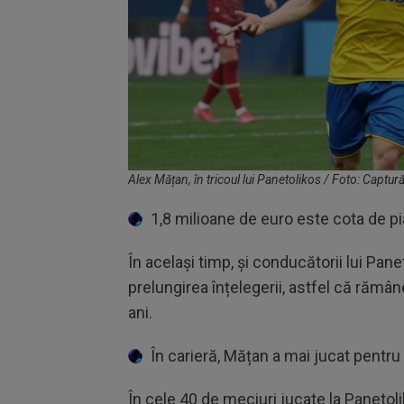
Alex Mățan, în tricoul lui Panetolikos / Foto: Captu
1,8 milioane de euro este cota de pi
În același timp, și conducătorii lui Pan
prelungirea înțelegerii, astfel că rămân
ani.
În carieră, Mățan a mai jucat pentru
În cele 40 de meciuri jucate la Panetolik