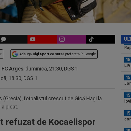
clu
fac
15
la 
des
15
Rap
UL
15
r
Adaugă
Digi Sport
ca sursă preferată în Google
LIV
ple
15
-
FC Argeș
, duminică, 21:30, DGS 1
Jon
ică, 18:30, DGS 1
15
lov
și a
 (Grecia), fotbalistul crescut de Gică Hagi la
15
l a picat.
con
băt
t refuzat de Kocaelispor
15
Met