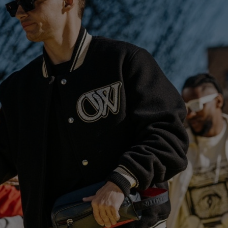
15
con
băt
15
Met
Ult
15
U20
cur
15
21:
la..
14