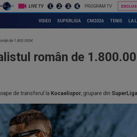
LIVE TV
PROGRAM TV
EXCLUS
S-a terminat! Diego Simeone a făcut anunțul despre transferul lui Julian Alvarez la Barcelona
Dani Coman e convins, după ce Marius Șumudică a bătut palma cu CFR Cluj
VIDEO
SUPERLIGA
CM2026
TENIS
LA 
 român de 1.800.000€
alistul român de 1.800.0
roape de transferul la
Kocaelispor
, grupare din
SuperLiga