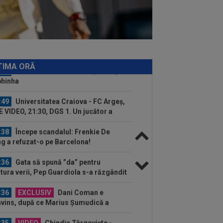
b din SuperLigă, ”pariu nebun”: ”Când
e...
:58
Presa din Portugalia a fost atentă
Dinamo - Voluntari 4-0 și a scris
pre...
:58
Hansi Flick a făcut anunțul despre
hinha
TIMA ORĂ
:49
Universitatea Craiova - FC Argeș,
E VIDEO, 21:30, DGS 1. Un jucător a
cat...
:38
Începe scandalul: Frenkie De
g a refuzat-o pe Barcelona!
:36
Gata să spună ”da” pentru
itura verii, Pep Guardiola s-a răzgândit
...
:36
EXCLUSIV
Dani Coman e
vins, după ce Marius Șumudică a
ut palma cu CFR Cluj
:35
VIDEO
Chindia Târgoviște -
aloglobus, 16:30, pe Digi Sport 1.