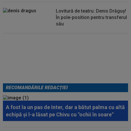
Lovitură de teatru: Denis Drăguș!
În pole-position pentru transferul
său
Micael Leandro a murit, după ce
a fost împușcat în timpul
meciului
RECOMANDĂRILE REDACȚIEI
A fost la un pas de Inter, dar a bătut palma cu altă
echipă și l-a lăsat pe Chivu cu "ochii în soare"