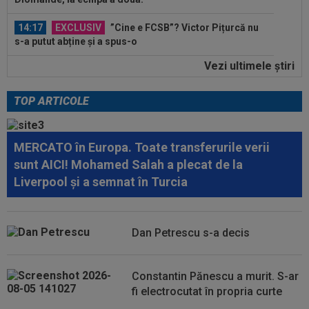
14:17
EXCLUSIV
”Cine e FCSB”? Victor Pițurcă nu
s-a putut abține și a spus-o
Vezi ultimele ştiri
14:11
FOTO
Gavi s-a ținut de promisiune!
TOP ARTICOLE
15:09
A fost la un pas de Inter, dar a bătut palma cu
altă echipă și l-a lăsat pe...
MERCATO în Europa. Toate transferurile verii
15:01
Modificări ale regulamentului din UEFA
sunt AICI! Mohamed Salah a plecat de la
Champions League!
Liverpool și a semnat în Turcia
14:59
Abia aștepta! Carragher l-a pus la colț pe Mo
Salah: "Mă gândeam că vrea să...
Dan Petrescu s-a decis
14:51
OFICIAL
Lotul Universității Craiova la meciul
cu KuPS din Europa League: reveniri...
Constantin Pănescu a murit. S-ar
14:24
OFICIAL
Juan Bauza a semnat
fi electrocutat în propria curte