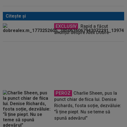
Citeşte şi
EXCLUSIV
Rapid a făcut
anunțul despre Alex Dobre
Mirel Rădoi și-a spus
nemulțumirea de la Gaziantep
PEROZ
Charlie Sheen, pus la
punct chiar de fiica lui. Denise
Richards, fosta soție, dezvăluie:
"Îi ține piept. Nu se teme să
spună adevărul"