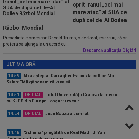
14:17
EXCLUSIV
”Cine e FCSB”? Victor Pițurcă nu
oprit Iranul „cel mai
s-a putut abține și a spus-o
mare atac” al SUA de
14:11
FOTO
Gavi s-a ținut de promisiune!
după cel de-Al Doilea
Război Mondial
Președintele american Donald Trump, a declarat, miercuri, că ar
15:09
A fost la un pas de Inter, dar a bătut palma cu
prefera să ajungă la un acord cu...
altă echipă și l-a lăsat pe...
Descarcă aplicația Digi24
15:01
Modificări ale regulamentului din UEFA
Champions League!
ULTIMA ORĂ
14:59
Abia aștepta! Carragher l-a pus la colț pe Mo
Salah: "Mă gândeam că vrea să...
14:51
OFICIAL
Lotul Universității Craiova la meciul
cu KuPS din Europa League: reveniri...
14:24
OFICIAL
Juan Bauza a semnat
14:18
"Schema" pregătită de Real Madrid: Yan
Diomande, la echipa a doua!