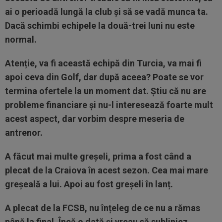
ai o perioadă lungă la club și să se vadă munca ta.
Dacă schimbi echipele la două-trei luni nu este
normal.
Atenție, va fi această echipă din Turcia, va mai fi
apoi ceva din Golf, dar după aceea? Poate se vor
termina ofertele la un moment dat. Știu că nu are
probleme financiare și nu-l interesează foarte mult
acest aspect, dar vorbim despre meseria de
antrenor.
A făcut mai multe greșeli, prima a fost când a
plecat de la Craiova în acest sezon. Cea mai mare
greșeală a lui. Apoi au fost greșeli în lanț.
A plecat de la FCSB, nu înțeleg de ce nu a rămas
până la final. Încă o dată și vreau să subliniez,