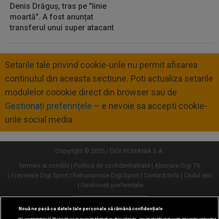
Denis Drăguș, tras pe "linie
moartă". A fost anunțat
transferul unui super atacant
Setarile tale privind cookie-urile nu permit afisarea
continutul din aceasta sectiune. Poti actualiza setarile
modulelor coookie direct din browser sau de
Gestionați preferințele
– e nevoie sa accepti cookie-
urile social media
Copyright © 2026 / DIGI ROMANIA S.A.
Termeni si conditii
Politica de confidentialitate
Abonare Digi TV
Frecvente Digi Sport
Retransmisie Digi Sport
Contact/Info
Codul etic
Gestionați preferințele
Versiune desktop
Nouă ne pasă ca datele tale personale să rămână confidențiale
Noi și partenerii noștri
30
stocăm și/sau accesăm informații pe dispozitivul dvs., precum identificatorii cookie unici pentru prelucrarea