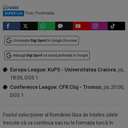
Mirel Rădoi / Foto: Profimedia
SUPER LIG
Urmărește
Digi Sport
în Google Discover
Adaugă
Digi Sport
ca sursă preferată în Google
Europa League: KuPS - Universitatea Craiova
, joi,
18:00, DGS 1
Conference League: CFR Cluj - Tromso
, joi, 20:00,
DGS 1
Fostul selecționer al României lăsa de înțeles zilele
trecute că va continua sau nu la formația turcă în