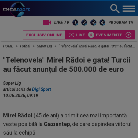
LIVE TV
PROGRAM TV
EXCLUSIV ONLINE
LIVE
EVENIMENTE
HOME
Fotbal
Super Lig
"Telenovela" Mirel Rădoi e gata! Turcii au făcut anunțul de 500.000 de euro
"Telenovela" Mirel Rădoi e gata! Turcii
au făcut anunțul de 500.000 de euro
Super Lig
articol scris de
Digi Sport
10.06.2026, 09:19
Mirel Rădoi
(45 de ani) a primit cea mai importantă
veste posibilă la
Gaziantep
, de care depindea viitorul
său la echipă.