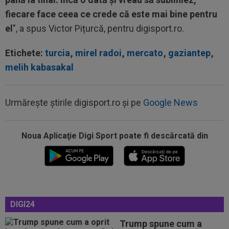
fiecare face ceea ce crede că este mai bine pentru
el
", a spus Victor Pițurcă, pentru digisport.ro.
Etichete:
turcia
,
mirel radoi
,
mercato
,
gaziantep
,
melih kabasakal
Urmărește știrile digisport.ro și pe
Google News
Noua Aplicaţie Digi Sport poate fi descărcată din
14:51
OFICIAL
Lotul Universității Craiova la meciul
cu KuPS din Europa League: reveniri...
14:24
OFICIAL
Juan Bauza a semnat
14:18
"Schema" pregătită de Real Madrid: Yan
DIGI24
Diomande, la echipa a doua!
Trump spune cum a