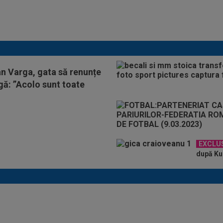
Micael Leandro a murit, după
ce a fost împușcat în timpul
meciului
an Varga, gata să renunțe
igă: ”Acolo sunt toate
EXCLU
după KuP