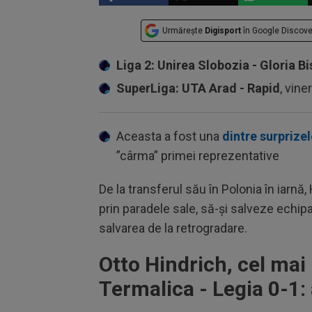
Urmărește
Digisport
în Google Discove
Liga 2: Unirea Slobozia - Gloria Bi
SuperLiga: UTA Arad - Rapid
, vine
Aceasta a fost una
dintre surprizel
”cârma” primei reprezentative
De la transferul său în Polonia în iarnă, 
prin paradele sale, să-și salveze echipa
salvarea de la retrogradare.
Otto Hindrich, cel mai
Termalica - Legia 0-1: 