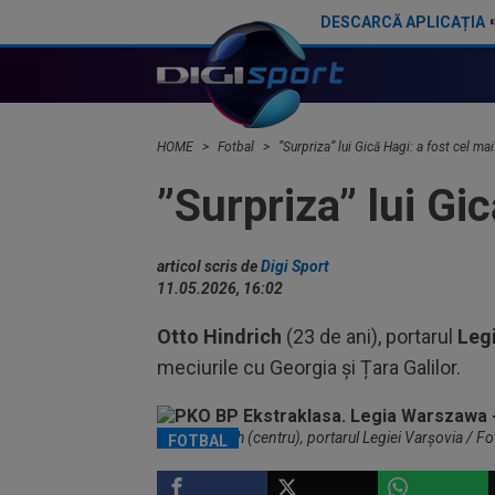
DESCARCĂ APLICAȚIA
La șapte luni după ce l-a detronat pe Gică Hagi, Mauro Icardi a răbufnit: "Nu merit ce mi-au făcut!"
HOME
Fotbal
”Surpriza” lui Gică Hagi: a fost cel ma
”Surpriza” lui Gi
articol scris de
Digi Sport
11.05.2026, 16:02
Otto Hindrich
(23 de ani), portarul
Leg
meciurile cu Georgia și Țara Galilor.
Otto Hindrich (centru), portarul Legiei Varșovia / F
FOTBAL