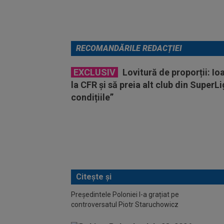
RECOMANDĂRILE REDACȚIEI
EXCLUSIV
Lovitură de proporții: Io
la CFR și să preia alt club din SuperL
condițiile”
Citește și
Președintele Poloniei l-a grațiat pe
controversatul Piotr Staruchowicz