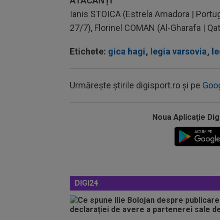
ATACANȚI
Ianis STOICA (Estrela Amadora | Portug
27/7), Florinel COMAN (Al-Gharafa | Qa
Etichete:
gica hagi
,
legia varsovia
,
le
Urmărește știrile digisport.ro și pe
Goo
Noua Aplicaţie Dig
DIGI24