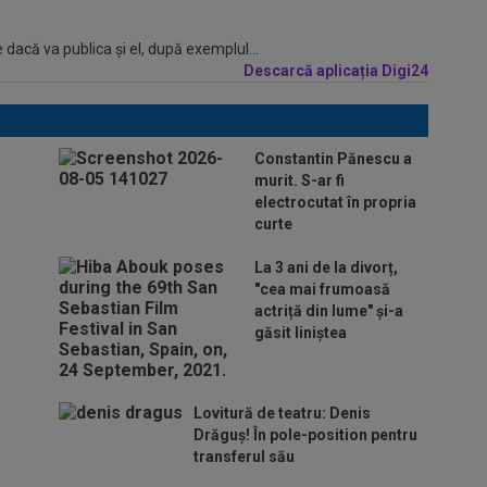
 dacă va publica şi el, după exemplul...
Descarcă aplicația Digi24
Constantin Pănescu a
murit. S-ar fi
electrocutat în propria
curte
La 3 ani de la divorț,
"cea mai frumoasă
actriță din lume" și-a
găsit liniștea
Lovitură de teatru: Denis
Drăguș! În pole-position pentru
transferul său