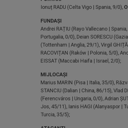
Ionuț RADU (Celta Vigo | Spania, 9/0),
O
FUNDAȘI
Andrei RAȚIU (Rayo Vallecano | Spania,
Portugalia, 0/0), Deian SORESCU (Gazi
(Tottenham | Anglia, 29/1), Virgil GHI
RACOVIȚAN (Raków | Polonia, 5/0), And
EISSAT (Maccabi Haifa | Israel, 2/0);
MIJLOCAȘI
Marius MARIN (Pisa | Italia, 35/0), Răz
STANCIU (Dalian | China, 86/15), Vlad
(Ferencváros | Ungaria, 0/0), Adrian ȘU
Jos, 45/11), Ianis HAGI (Alanyaspor | T
Turcia, 35/5);