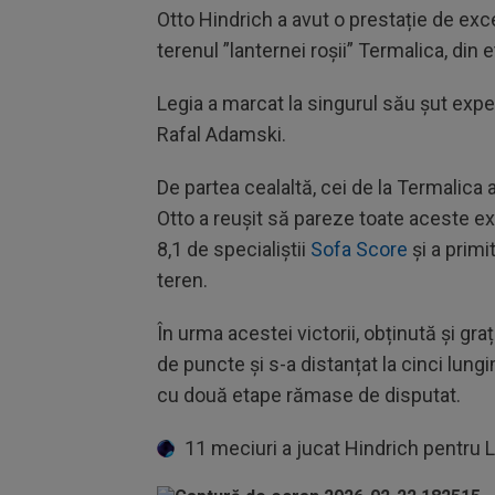
Otto Hindrich a avut o prestație de exce
terenul ”lanternei roșii” Termalica, din 
Legia a marcat la singurul său șut exped
Rafal Adamski.
De partea cealaltă, cei de la Termalica a
Otto a reușit să pareze toate aceste exe
8,1 de specialiștii
Sofa Score
și a primit
teren.
În urma acestei victorii, obținută și gra
de puncte și s-a distanțat la cinci lungi
cu două etape rămase de disputat.
11 meciuri a jucat Hindrich pentru Le