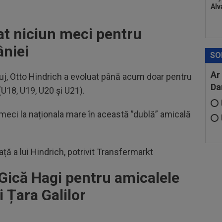
Alv
at niciun meci pentru
niei
SO
Ar
uj, Otto Hindrich a evoluat până acum doar pentru
Da
(U18, U19, U20 și U21).
 meci la naționala mare în această ”dublă” amicală
.
ață a lui Hindrich, potrivit Transfermarkt
i Gică Hagi pentru amicalele
 Țara Galilor