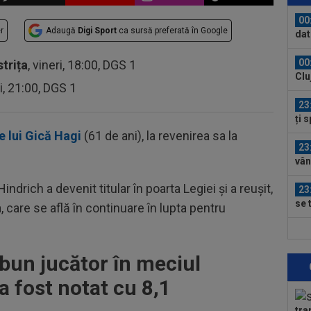
0-2.
00
r
Adaugă
Digi Sport
ca sursă preferată în Google
dat
”Șt
00
strița
, vineri, 18:00, DGS 1
Clu
ri, 21:00, DGS 1
afar
23
ți 
cân
e lui Gică Hagi
(61 de ani), la revenirea sa la
23
vân
Hindrich a devenit titular în poarta Legiei și a reușit,
23
se 
, care se află în continuare în lupta pentru
dus
23
pro
 bun jucător în meciul
CFR
23
a fost notat cu 8,1
pe 
un..
tra