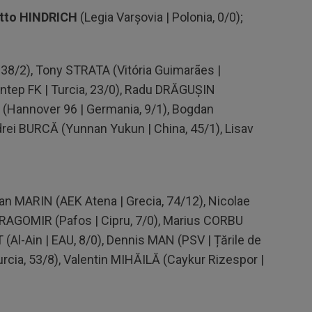
tto HINDRICH
(Legia Varșovia | Polonia, 0/0);
 38/2), Tony STRATA (Vitória Guimarães |
antep FK | Turcia, 23/0), Radu DRĂGUȘIN
ȚĂ (Hannover 96 | Germania, 9/1), Bogdan
rei BURCĂ (Yunnan Yukun | China, 45/1), Lisav
van MARIN (AEK Atena | Grecia, 74/12), Nicolae
 DRAGOMIR (Pafos | Cipru, 7/0), Marius CORBU
T (Al-Ain | EAU, 8/0), Dennis MAN (PSV | Țările de
urcia, 53/8), Valentin MIHĂILĂ (Caykur Rizespor |