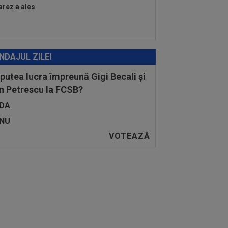
arez a ales
NDAJUL ZILEI
 putea lucra împreună Gigi Becali și
n Petrescu la FCSB?
DA
NU