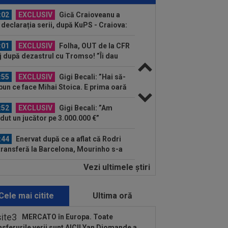
..
:02
EXCLUSIV
Gică Craioveanu a
 declarația serii, după KuPS - Craiova:
ii cine mă...
:01
EXCLUSIV
Folha, OUT de la CFR
j după dezastrul cu Tromso! ”Îi dau
ă pe toți!”...
:55
EXCLUSIV
Gigi Becali: ”Hai să-
spun ce face Mihai Stoica. E prima oară
d o zic”
:52
EXCLUSIV
Gigi Becali: ”Am
dut un jucător pe 3.000.000 €”
:44
Enervat după ce a aflat că Rodri
transferă la Barcelona, Mourinho s-a
 de...
Vezi ultimele ştiri
:44
EXCLUSIV
Lovitură de
porții: Ioan Varga, gata să renunțe la
 și să preia alt club...
Cele mai citite
Ultima oră
:42
Antrenorul lui Tromso a surprins
toată lumea, după 5-0 cu CFR: ”Mai e
MERCATO în Europa. Toate
.
nsferurile verii sunt AICI! Yan Diomande a