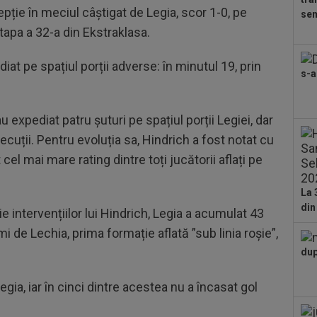
23
pție în meciul câștigat de Legia, scor 1-0, pe
sem
Cuc
etapa a 32-a din Ekstraklasa.
con
00
eur
iat pe spațiul porții adverse: în minutul 19, prin
s-a
00
ser
u expediat patru șuturi pe spațiul porții Legiei, dar
0-2.
00
cuții. Pentru evoluția sa, Hindrich a fost notat cu
dat
 cel mai mare rating dintre toți jucătorii aflați pe
”Șt
00
Clu
La 
afar
din
ție intervențiilor lui Hindrich, Legia a acumulat 43
23
mi de Lechia, prima formație aflată ”sub linia roșie”,
ți 
cân
dup
gia, iar în cinci dintre acestea nu a încasat gol