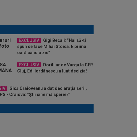
EXCLUSIV
Gigi Becali: ”Hai să-ți
spun ce face Mihai Stoica. E prima
oară când o zic”
EXCLUSIV
Dorit iar de Varga la CFR
Cluj, Edi Iordănescu a luat decizia!
SIV
Gică Craioveanu a dat declarația serii,
S - Craiova: ”Știi cine mă sperie?”