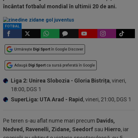
încântat fotbalul mondial în ultimii 20 de ani.
FOTBAL
Urmărește
Digi Sport
în Google Discover
Adaugă
Digi Sport
ca sursă preferată în Google
Liga 2: Unirea Slobozia - Gloria Bistrița
, vineri,
18:00, DGS 1
SuperLiga: UTA Arad - Rapid
, vineri, 21:00, DGS 1
Pe teren s-au aflat nume mari precum
Davids,
Nedved, Ravenelli, Zidane, Seedorf
sau
Hierro
, iar
spaniolii au obținut o victorie spectaculoasă, cu 5-