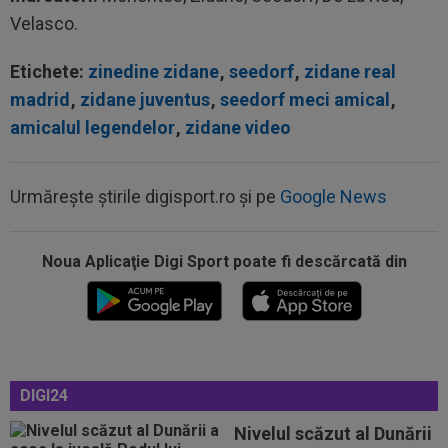
Velasco.
Etichete:
zinedine zidane
,
seedorf
,
zidane real
madrid
,
zidane juventus
,
seedorf meci amical
,
amicalul legendelor
,
zidane video
Urmărește știrile digisport.ro și pe
Google News
13:31
EXCLUSIV
UTA Arad i-a decis viitorul lui
Adrian Mihalcea, fără victorie în acest sezon
Noua Aplicaţie Digi Sport poate fi descărcată din
13:21
”Victima” pe care o face Rodri la Barcelona!
Catalanii l-au scos la vânzare
13:05
Surpriză! Decizia luată de Real Madrid, după
ce Barcelona ”l-a furat” pe Rodri
DIGI24
12:59
Transfer pentru fostul golgheter al CFR-ului:
7.000.000€!
Nivelul scăzut al Dunării