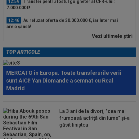
7.000.000€!
12:46
Au refuzat oferta de 30.000.000 €, iar Inter mai
are o șansă!
Vezi ultimele ştiri
13:38
Cosmin Matei a fost suspendat pentru dopaj!
Verdictul final dat de TAS
TOP ARTICOLE
13:36
EXCLUSIV
Ilie Dumitrescu a văzut ce face
Ioan Varga la CFR Cluj și n-a mai rezistat
MERCATO în Europa. Toate transferurile verii
13:34
Lovitură de teatru, cu o zi înainte de nuntă:
sunt AICI! Yan Diomande a semnat cu Real
Cristiano Ronaldo și Georgina...
Madrid
13:31
EXCLUSIV
UTA Arad i-a decis viitorul lui
Adrian Mihalcea, fără victorie în acest sezon
La 3 ani de la divorț, "cea mai
13:21
”Victima” pe care o face Rodri la Barcelona!
frumoasă actriță din lume" și-a
Catalanii l-au scos la vânzare
găsit liniștea