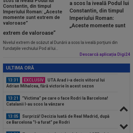
a scos la iveală Podul lui
12:46
Au refuzat oferta de 30.000.000 €, iar Inter mai
Constantin, din timpul
are o șansă!
Imperiului Roman:
13:38
Cosmin Matei a fost suspendat pentru dopaj!
„Aceste momente sunt
Verdictul final dat de TAS
extrem de valoroase”
Nivelul extrem de scăzut al Dunării a scos la iveală porţiuni din
13:36
EXCLUSIV
Ilie Dumitrescu a văzut ce face
fundaţiile vechiului Pod al lui...
Ioan Varga la CFR Cluj și n-a mai rezistat
Descarcă aplicația Digi24
13:34
Lovitură de teatru, cu o zi înainte de nuntă:
Cristiano Ronaldo și Georgina...
ULTIMA ORĂ
13:31
EXCLUSIV
UTA Arad i-a decis viitorul lui
Adrian Mihalcea, fără victorie în acest sezon
13:21
”Victima” pe care o face Rodri la Barcelona!
Catalanii l-au scos la vânzare
13:05
Surpriză! Decizia luată de Real Madrid, după
ce Barcelona ”l-a furat” pe Rodri
12:59
Transfer pentru fostul golgheter al CFR-ului: