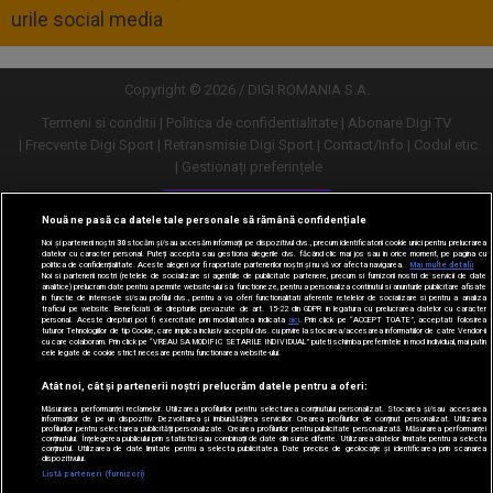
urile social media
Copyright © 2026 / DIGI ROMANIA S.A.
Termeni si conditii
Politica de confidentialitate
Abonare Digi TV
Frecvente Digi Sport
Retransmisie Digi Sport
Contact/Info
Codul etic
Gestionați preferințele
Versiune desktop
Nouă ne pasă ca datele tale personale să rămână confidențiale
Noi și partenerii noștri
30
stocăm și/sau accesăm informații pe dispozitivul dvs., precum identificatorii cookie unici pentru prelucrarea
datelor cu caracter personal. Puteți accepta sau gestiona alegerile dvs. făcând clic mai jos sau în orice moment, pe pagina cu
politica de confidențialitate. Aceste alegeri vor fi raportate partenerilor noștri și nu vă vor afecta navigarea.
Mai multe detalii
Noi si partenerii nostri (retelele de socializare si agentiile de publicitate partenere, precum si furnizorii nostri de servicii de date
analitice) prelucram date pentru a permite website-ului sa functioneze, pentru a personaliza continutul si anunturile publicitare afisate
in functie de interesele si/sau profilul dvs., pentru a va oferi functionalitati aferente retelelor de socializare si pentru a analiza
traficul pe website. Beneficiati de drepturile prevazute de art. 15-22 din GDPR in legatura cu prelucrarea datelor cu caracter
personal. Aceste drepturi pot fi exercitate prin modalitatea indicata
aici
. Prin click pe “ACCEPT TOATE”, acceptati folosirea
tuturor Tehnologiilor de tip Cookie, care implica inclusiv acceptul dvs. cu privire la stocarea/accesarea informatiilor de catre Vendor-ii
cu care colaboram. Prin click pe “VREAU SA MODIFIC SETARILE INDIVIDUAL” puteti schimba preferintele in mod individual, mai putin
cele legate de cookie strict necesare pentru functionarea website-ului.
Atât noi, cât și partenerii noștri prelucrăm datele pentru a oferi:
Măsurarea performanței reclamelor. Utilizarea profilurilor pentru selectarea conținutului personalizat. Stocarea și/sau accesarea
informațiilor de pe un dispozitiv. Dezvoltarea și îmbunătățirea serviciilor. Crearea profilurilor de conținut personalizat. Utilizarea
profilurilor pentru selectarea publicității personalizate. Crearea profilurilor pentru publicitate personalizată. Măsurarea performanței
conținutului. Înțelegerea publicului prin statistici sau combinații de date din surse diferite. Utilizarea datelor limitate pentru a selecta
conținutul. Utilizarea de date limitate pentru a selecta publicitatea. Date precise de geolocație și identificarea prin scanarea
dispozitivului.
URMĂREȘTE-NE ȘI PE:
Listă parteneri (furnizori)