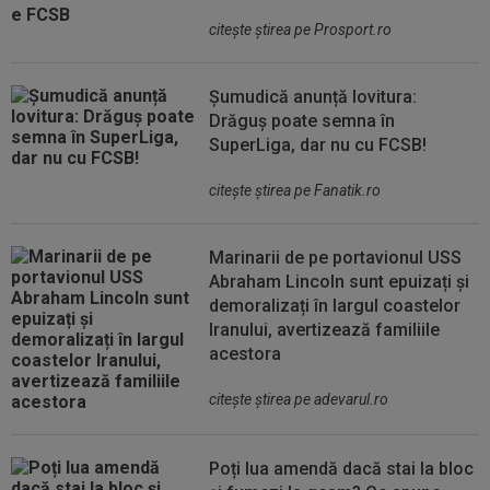
citeşte ştirea pe Prosport.ro
Șumudică anunță lovitura:
Drăguș poate semna în
SuperLiga, dar nu cu FCSB!
citeşte ştirea pe Fanatik.ro
Marinarii de pe portavionul USS
Abraham Lincoln sunt epuizați și
demoralizați în largul coastelor
Iranului, avertizează familiile
acestora
citeşte ştirea pe adevarul.ro
Poți lua amendă dacă stai la bloc