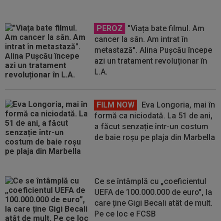
PEROZ
"Viața bate filmul. Am
cancer la sân. Am intrat în
metastază". Alina Pușcău începe
azi un tratament revoluționar în
L.A.
FILM NOW
Eva Longoria, mai în
formă ca niciodată. La 51 de ani,
a făcut senzație într-un costum
de baie roșu pe plaja din Marbella
Ce se întâmplă cu „coeficientul
UEFA de 100.000.000 de euro”, la
care ține Gigi Becali atât de mult.
Pe ce loc e FCSB