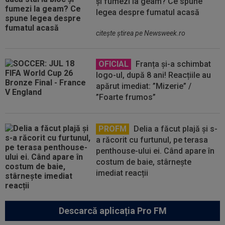
și fumezi la geam? Ce spune
legea despre fumatul acasă
citeşte ştirea pe Newsweek.ro
OFICIAL
Franța și-a schimbat
logo-ul, după 8 ani! Reacțiile au
apărut imediat: ”Mizerie” /
”Foarte frumos”
PROFM
Delia a făcut plajă și s-
a răcorit cu furtunul, pe terasa
penthouse-ului ei. Când apare în
costum de baie, stârnește
imediat reacții
Descarcă aplicația Pro FM