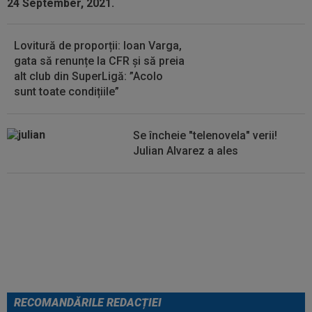
Lovitură de proporții: Ioan Varga,
gata să renunțe la CFR și să preia
alt club din SuperLigă: ”Acolo
sunt toate condițiile”
Se încheie "telenovela" verii!
Julian Alvarez a ales
EXCLUSIV
ADIO, FCSB? A spus-
o fără ocolișuri: ”Trebuie să
plece”
RECOMANDĂRILE REDACȚIEI