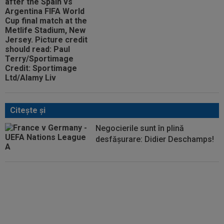
Citeşte şi
Negocierile sunt în plină
desfășurare: Didier Deschamps!
Doar 24 de ore: ce urmează la
primul meci al lui Zinedine
Zidane în Franța, după ce a
semnat