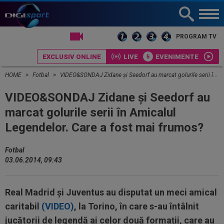
LIVE TV
PROGRAM TV
EXCLUSIV ONLINE
LIVE
EVENIMENTE
HOME
Fotbal
VIDEO&SONDAJ Zidane și Seedorf au marcat golurile serii în Amicalul Legendelor. Care a fost mai frumos?
VIDEO&SONDAJ Zidane și Seedorf au
marcat golurile serii în Amicalul
Legendelor. Care a fost mai frumos?
Fotbal
03.06.2014, 09:43
Real Madrid și Juventus au disputat un meci amical
caritabil
(VIDEO)
, la Torino, în care s-au întâlnit
jucătorii de legendă ai celor două formații, care au