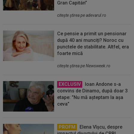
Gran Capitán”
citeşte ştirea pe adevarul.ro
Ce pensie a primit un pensionar
după 40 ani munciți? Noroc cu
punctele de stabilitate. Altfel, era
foarte mică
citeşte ştirea pe Newsweek.ro
EXCLUSIV
Ioan Andone s-a
convins de Dinamo, după doar 3
etape: ”Nu mă așteptam la așa
ceva”
PROFM
Elena Vîșcu, despre
impactul divorțului de CRBL