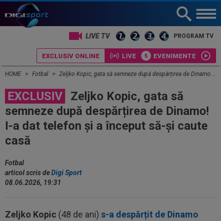
LIVE TV
PROGRAM TV
EXCLUSIV ONLINE
LIVE
EVENIMENTE
HOME
Fotbal
Zeljko Kopic, gata să semneze după despărțirea de Dinamo! I-a dat telefon și a început să-și caute casă
EXCLUSIV
Zeljko Kopic, gata să
semneze după despărțirea de Dinamo!
I-a dat telefon și a început să-și caute
casă
Fotbal
articol scris de
Digi Sport
08.06.2026, 19:31
Zeljko Kopic
(48 de ani)
s-a despărțit de Dinamo