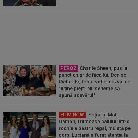
EXCLUSIV
Ioan Andone nu a
avut milă de jucătorul plătit cu
25.000€ pe lună la FCSB: ”Dă 8
pase din 10 înapoi”
PEROZ
Charlie Sheen, pus la
punct chiar de fiica lui. Denise
Richards, fosta soție, dezvăluie:
"Îi ține piept. Nu se teme să
spună adevărul"
FILM NOW
Soția lui Matt
Damon, frumoasa balului într-o
rochie albastru regal, mulată pe
corp. Luciana a furat atenția la