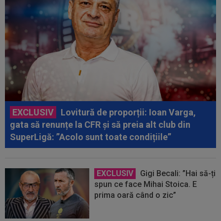
EXCLUSIV
Lovitură de proporții: Ioan Varga,
gata să renunțe la CFR și să preia alt club din
SuperLigă: ”Acolo sunt toate condițiile”
EXCLUSIV
Gigi Becali: ”Hai să-ți
spun ce face Mihai Stoica. E
prima oară când o zic”