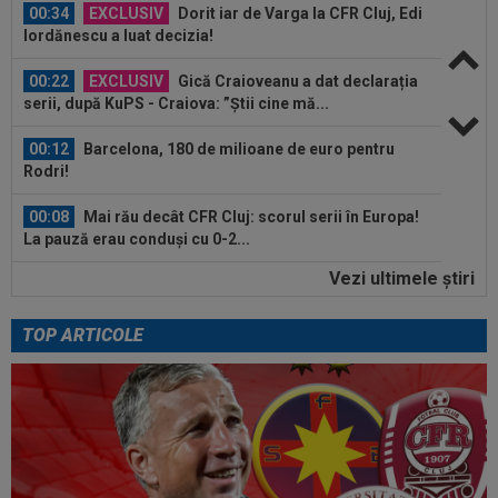
00:34
EXCLUSIV
Dorit iar de Varga la CFR Cluj, Edi
Iordănescu a luat decizia!
00:22
EXCLUSIV
Gică Craioveanu a dat declarația
serii, după KuPS - Craiova: ”Știi cine mă...
00:12
Barcelona, 180 de milioane de euro pentru
Rodri!
00:08
Mai rău decât CFR Cluj: scorul serii în Europa!
La pauză erau conduși cu 0-2...
Vezi ultimele ştiri
00:01
EXCLUSIV
Folha, OUT de la CFR Cluj după
dezastrul cu Tromso! ”Îi dau afară pe toți!”...
TOP ARTICOLE
23:52
EXCLUSIV
Gigi Becali: ”Am vândut un jucător
pe 3.000.000 €”
00:43
EXCLUSIV
Lovitură de proporții: Ioan Varga,
gata să renunțe la CFR și să preia alt club...
00:41
EXCLUSIV
Gigi Becali: ”Hai să-ți spun ce face