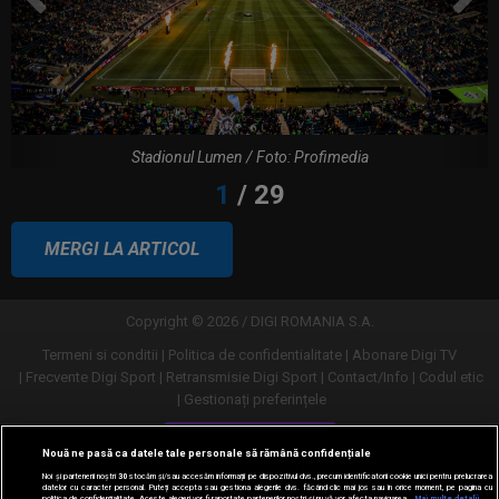
EXCLUSIV
Dan Petrescu s-a decis
Constantin Pănescu a murit. S-ar fi
electrocutat în propria curte
Stadionul Lumen / Foto: Profimedia
MERGI LA ARTICOL
Lovitură de teatru: Denis Drăguș! În
pole-position pentru transferul său
Copyright © 2026 / DIGI ROMANIA S.A.
Termeni si conditii
Politica de confidentialitate
Abonare Digi TV
Micael Leandro a murit, după ce a fost
Frecvente Digi Sport
Retransmisie Digi Sport
Contact/Info
Codul etic
împușcat în timpul meciului
Gestionați preferințele
Versiune desktop
Nouă ne pasă ca datele tale personale să rămână confidențiale
Noi și partenerii noștri
30
stocăm și/sau accesăm informații pe dispozitivul dvs., precum identificatorii cookie unici pentru prelucrarea
datelor cu caracter personal. Puteți accepta sau gestiona alegerile dvs. făcând clic mai jos sau în orice moment, pe pagina cu
politica de confidențialitate. Aceste alegeri vor fi raportate partenerilor noștri și nu vă vor afecta navigarea.
Mai multe detalii