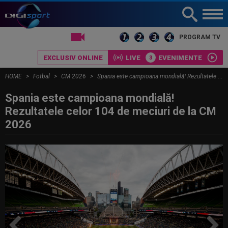
LIVE TV
PROGRAM TV
EXCLUSIV ONLINE
LIVE
EVENIMENTE
HOME
Fotbal
CM 2026
Spania este campioana mondială! Rezultatele celor 104 de meciuri de la CM 2026
Spania este campioana mondială!
Rezultatele celor 104 de meciuri de la CM
2026
CELE MAI CITITE
MERCATO în Europa. Toate
transferurile verii sunt AICI! Mohamed
Salah a plecat...