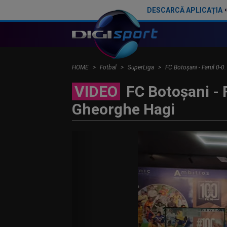
DESCARCĂ APLICAȚIA
HOME
Fotbal
SuperLiga
FC Botoșani - Farul 0-0
VIDEO
FC Botoșani - F
Gheorghe Hagi
CELE MAI CITITE
MERCATO în Europa. To
AICI! Mohamed Salah a
EXCLUSIV
Dan Petr