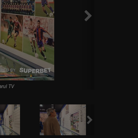
cu Real Madrid
LIVE VIDEO&SCORE
KuPS - Universitatea
 Live Video 0-0, ACUM pe Digi Sport 1 | GOL
Transferul verii: Rodri a spus ”DA” și merge
elona, după ce bătuse palma...
arul TV
Turcii sunt de neoprit: ar fi o lovitură uriașă
ato