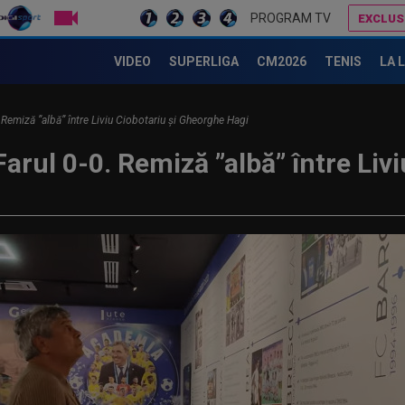
PROGRAM TV
EXCLUS
VIDEO
SUPERLIGA
CM2026
TENIS
LA 
. Remiză ”albă” între Liviu Ciobotariu și Gheorghe Hagi
arul 0-0. Remiză ”albă” între Livi
ULTIMA ORĂ
ate transferurile verii sunt
18:28
 plecat...
care le-
escu s-a decis
18:21