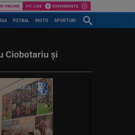
IV ONLINE
LIVE
EVENIMENTE
LIGA
FOTBAL
MOTO
SPORTURI
u Ciobotariu și
Cum l-a numit presa din Ungaria pe românul
a adus victoria în Europa...
Prima reacție a lui Yan Diomande, după ce a