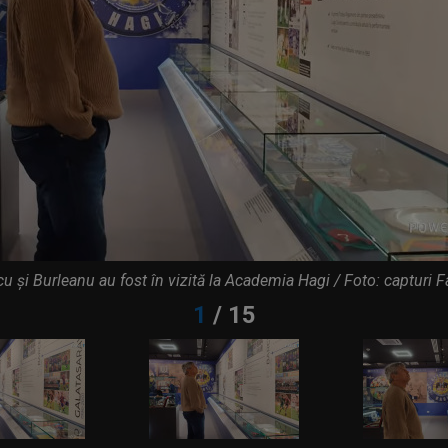
semnat 
t, după ce a fost împușcat în
17:59
Craiova
anulat...
 "cea mai frumoasă actriță din
17:56
ea
la Barc
u și Burleanu au fost în vizită la Academia Hagi / Foto: capturi F
 verii! Julian Alvarez a ales
17:50
în merc