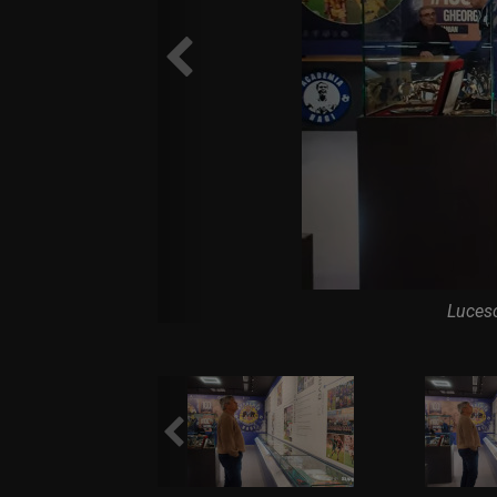
Micael Leandro a muri
timpul meciului
La 3 ani de la divorț,
lume" și-a găsit linișt
Lucesc
Se încheie "telenovela"