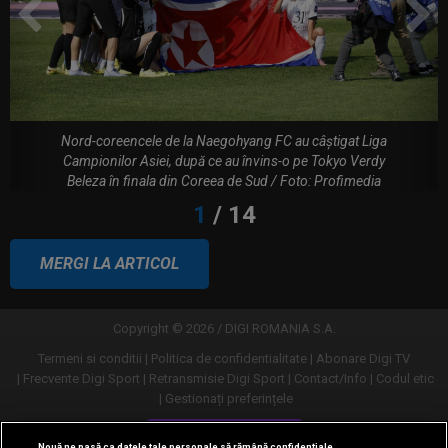
Constantin Pănescu a murit. S-ar fi
electrocutat în propria curte
Lovitură de teatru: Denis Drăguș! În
pole-position pentru transferul său
Nord-coreencele de la Naegohyang FC au câștigat Liga
Campionilor Asiei, după ce au învins-o pe Tokyo Verdy
Beleza în finala din Coreea de Sud / Foto: Profimedia
Italienii au tras concluzia despre Cristi
Chivu, după AC Milan - Inter
MERGI LA ARTICOL
FOTO
500.000 €! Vlad Chiricheș a
Copyright © 2026 / DIGI ROMANIA S.A.
lăsat pe toată lumea ”mască”
Termeni si conditii
Politica de confidentialitate
Abonare Digi TV
Frecvente Digi Sport
Retransmisie Digi Sport
Contact/Info
Codul etic
Gestionați preferințele
Versiune desktop
Nouă ne pasă ca datele tale personale să rămână confidențiale