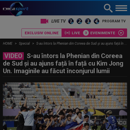
LIVE TV
PROGRAM TV
EXCLUSIV ONLINE
LIVE
EVENIMENTE
HOME
Special
S-au întors la Phenian din Coreea de Sud și au ajuns față în față cu Kim Jong Un. Imaginile au făcut înconjurul lumii
VIDEO
S-au întors la Phenian din Coreea
de Sud și au ajuns față în față cu Kim Jong
Un. Imaginile au făcut înconjurul lumii
CELE MAI CITITE
MERCATO în Europa. Toate
transferurile verii sunt AICI! Mohamed
Salah a plecat...