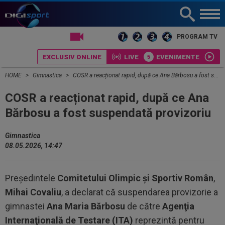
LIVE TV
PROGRAM TV
EXCLUSIV ONLINE
LIVE
EVENIMENTE
HOME
Gimnastica
COSR a reacționat rapid, după ce Ana Bărbosu a fost suspendată provizoriu
COSR a reacționat rapid, după ce Ana
Bărbosu a fost suspendată provizoriu
Gimnastica
08.05.2026, 14:47
Preşedintele
Comitetului Olimpic şi Sportiv Român
,
Mihai Covaliu
, a declarat că suspendarea provizorie a
gimnastei
Ana Maria Bărbosu
de către
Agenţia
Internaţională de Testare (ITA)
reprezintă pentru