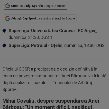
Urmărește
Digi Sport
în Google Discover
Adaugă
Digi Sport
ca sursă preferată în Google
SuperLiga
:
Universitatea Craiova
-
FC Argeș
,
duminică, 21:30, DGS 1
SuperLiga
:
Petrolul
-
Oțelul
, duminică, 18:30, DGS
1
Oficialul COSR a precizat că o decizie definitivă în
ceea ce priveşte suspendarea Anei Bărbosu va fi luată
după analizarea cazului la Tribunalul de Arbitraj
Sportiv.
Mihai Covaliu, despre suspendarea Anei
Bărbosu: "Un moment dificil, neplăcut.