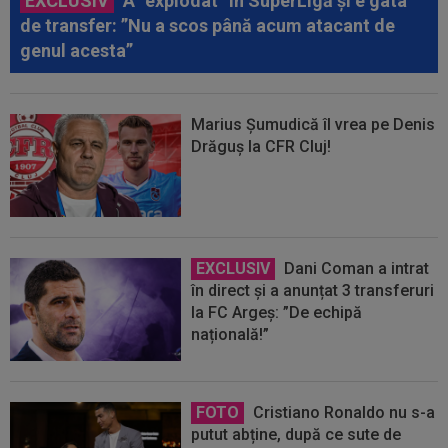
EXCLUSIV
A ”explodat” în SuperLigă și e gata
de transfer: ”Nu a scos până acum atacant de
genul acesta”
Marius Șumudică îl vrea pe Denis
Drăguș la CFR Cluj!
EXCLUSIV
Dani Coman a intrat
în direct și a anunțat 3 transferuri
la FC Argeș: ”De echipă
națională!”
FOTO
Cristiano Ronaldo nu s-a
putut abține, după ce sute de