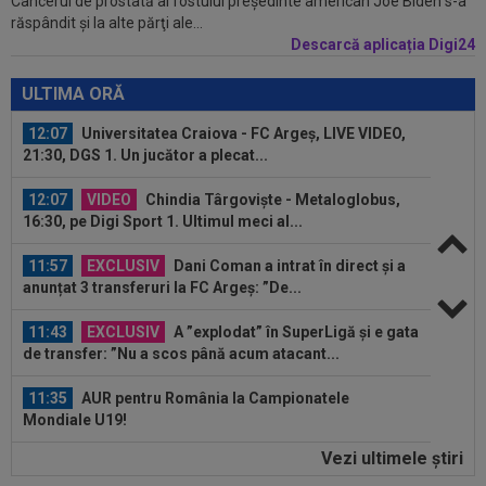
Cancerul de prostată al fostului preşedinte american Joe Biden s-a
12:20
FOTO
Cristiano Ronaldo nu s-a putut abține,
răspândit şi la alte părţi ale...
după ce sute de oameni au apărut la...
Descarcă aplicația Digi24
12:16
VIDEO
FC Porto - Alverca, LIVE VIDEO, 20:00,
DGS 2. Benfica - Academico Viseu, 22:30...
ULTIMA ORĂ
12:07
Universitatea Craiova - FC Argeș, LIVE VIDEO,
21:30, DGS 1. Un jucător a plecat...
12:07
VIDEO
Chindia Târgoviște - Metaloglobus,
16:30, pe Digi Sport 1. Ultimul meci al...
11:57
EXCLUSIV
Dani Coman a intrat în direct și a
anunțat 3 transferuri la FC Argeș: ”De...
11:43
EXCLUSIV
A ”explodat” în SuperLigă și e gata
de transfer: ”Nu a scos până acum atacant...
11:35
AUR pentru România la Campionatele
Mondiale U19!
Vezi ultimele ştiri
11:34
FOTO
Lionel Messi a ajuns în Argentina,
după moartea tatălui său