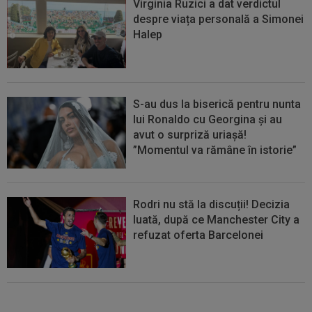
Virginia Ruzici a dat verdictul
despre viața personală a Simonei
Halep
S-au dus la biserică pentru nunta
lui Ronaldo cu Georgina și au
avut o surpriză uriașă!
”Momentul va rămâne în istorie”
Rodri nu stă la discuții! Decizia
luată, după ce Manchester City a
refuzat oferta Barcelonei
Cel mai bine plătit jucător din