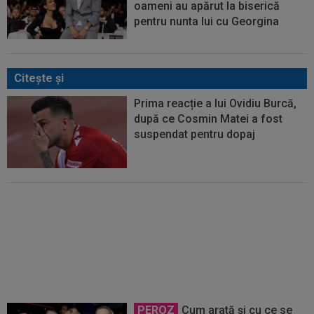
oameni au apărut la biserică
pentru nunta lui cu Georgina
Citeşte şi
Prima reacție a lui Ovidiu Burcă,
după ce Cosmin Matei a fost
suspendat pentru dopaj
Anunțul făcut de ANAD, la scurt
timp după ce Cosmin Matei a
fost suspendat de TAS pentru
dopaj
PEROZ
Cum arată și cu ce se