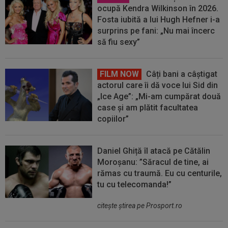
ocupă Kendra Wilkinson în 2026.
Fosta iubită a lui Hugh Hefner i-a
surprins pe fani: „Nu mai încerc
să fiu sexy”
FILM NOW
Câți bani a câștigat
actorul care îi dă voce lui Sid din
„Ice Age”: „Mi-am cumpărat două
case și am plătit facultatea
copiilor”
Daniel Ghiță îl atacă pe Cătălin
Moroșanu: ”Săracul de tine, ai
rămas cu traumă. Eu cu centurile,
tu cu telecomanda!”
citeşte ştirea pe Prosport.ro