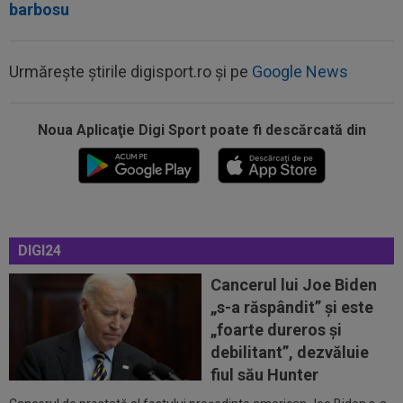
barbosu
Urmărește știrile digisport.ro și pe
Google News
Noua Aplicaţie Digi Sport poate fi descărcată din
12:07
VIDEO
Chindia Târgoviște - Metaloglobus,
16:30, pe Digi Sport 1. Ultimul meci al...
11:57
EXCLUSIV
Dani Coman a intrat în direct și a
anunțat 3 transferuri la FC Argeș: ”De...
11:43
EXCLUSIV
A ”explodat” în SuperLigă și e gata
DIGI24
de transfer: ”Nu a scos până acum atacant...
Cancerul lui Joe Biden
11:35
AUR pentru România la Campionatele
„s-a răspândit” şi este
Mondiale U19!
„foarte dureros și
11:34
FOTO
Lionel Messi a ajuns în Argentina,
debilitant”, dezvăluie
după moartea tatălui său
fiul său Hunter