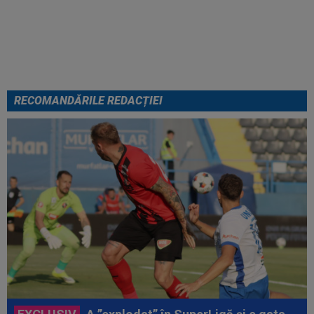
SuperLigă a devenit liber! Gigi
Becali spunea: ”Pregătesc o
bombă! Bani mulți”
RECOMANDĂRILE REDACȚIEI