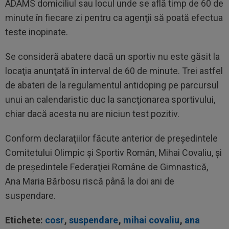
ADAMS domiciliul sau locul unde se află timp de 60 de
minute în fiecare zi pentru ca agenţii să poată efectua
teste inopinate.
Se consideră abatere dacă un sportiv nu este găsit la
locaţia anunţată în interval de 60 de minute. Trei astfel
de abateri de la regulamentul antidoping pe parcursul
unui an calendaristic duc la sancţionarea sportivului,
chiar dacă acesta nu are niciun test pozitiv.
Conform declaraţiilor făcute anterior de preşedintele
Comitetului Olimpic şi Sportiv Român, Mihai Covaliu, şi
de preşedintele Federaţiei Române de Gimnastică,
Ana Maria Bărbosu riscă până la doi ani de
suspendare.
Etichete:
cosr
,
suspendare
,
mihai covaliu
,
ana