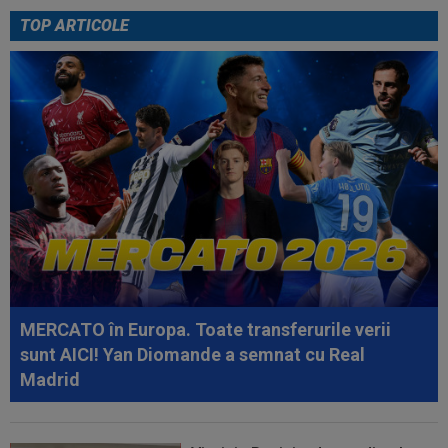
TOP ARTICOLE
12:20
FOTO
Cristiano Ronaldo nu s-a putut abține,
după ce sute de oameni au apărut la...
12:16
VIDEO
FC Porto - Alverca, LIVE VIDEO, 20:00,
DGS 2. Benfica - Academico Viseu, 22:30...
12:07
Universitatea Craiova - FC Argeș, LIVE VIDEO,
21:30, DGS 1. Un jucător a plecat...
12:07
VIDEO
Chindia Târgoviște - Metaloglobus,
16:30, pe Digi Sport 1. Ultimul meci al...
11:57
EXCLUSIV
Dani Coman a intrat în direct și a
anunțat 3 transferuri la FC Argeș: ”De...
MERCATO în Europa. Toate transferurile verii
sunt AICI! Yan Diomande a semnat cu Real
Madrid