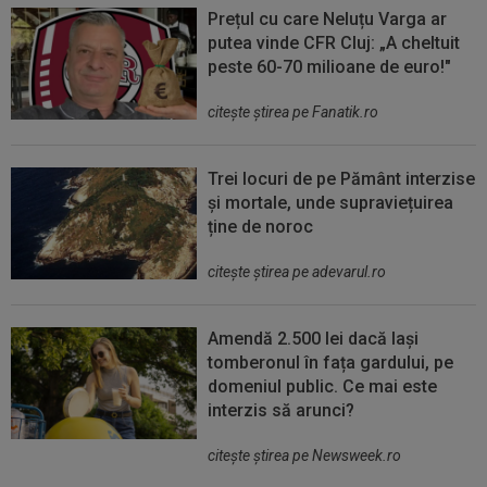
Prețul cu care Neluțu Varga ar
putea vinde CFR Cluj: „A cheltuit
peste 60-70 milioane de euro!"
citeşte ştirea pe Fanatik.ro
Trei locuri de pe Pământ interzise
și mortale, unde supraviețuirea
ține de noroc
citeşte ştirea pe adevarul.ro
Amendă 2.500 lei dacă lași
tomberonul în fața gardului, pe
domeniul public. Ce mai este
interzis să arunci?
citeşte ştirea pe Newsweek.ro