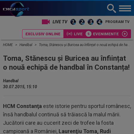
LIVE TV
PROGRAM TV
EXCLUSIV ONLINE
LIVE
EVENIMENTE
HOME
Handbal
Toma, Stănescu și Buricea au înființat o nouă echipă de handbal în Constanța!
Toma, Stănescu și Buricea au înființat
o nouă echipă de handbal în Constanța!
Handbal
30.07.2015, 15:10
HCM Constanţa
este istorie pentru sportul românesc,
însă handbalul continuă să trăiască la malul mării.
Jucătorii care au cucerit zeci de trofee la fosta
campioană a României,
Laurenţiu Toma, Rudi