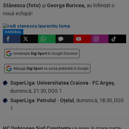
Stănescu
(foto)
şi
George Buricea,
au înfiinţat o
nouă echipă!
HANDBAL
Urmărește
Digi Sport
în Google Discover
Adaugă
Digi Sport
ca sursă preferată în Google
SuperLiga
:
Universitatea Craiova
-
FC Argeș
,
duminică, 21:30, DGS 1
SuperLiga
:
Petrolul
-
Oțelul
, duminică, 18:30, DGS
1
HC Dobrogea Sud Constanţa
va avea, în mare parte,