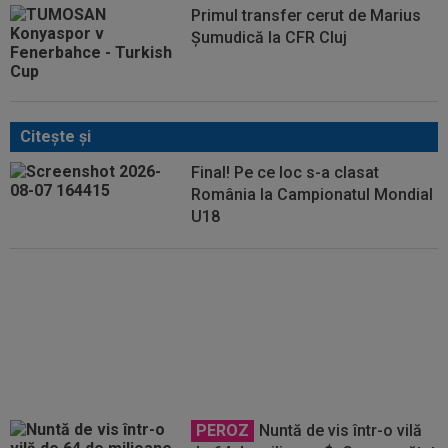
Primul transfer cerut de Marius
Șumudică la CFR Cluj
Citeşte şi
Final! Pe ce loc s-a clasat
România la Campionatul Mondial
U18
Dur! România a pierdut la scor în
fața Franței, la Campionatul
Mondial. Singura miză rămasă
PEROZ
Nuntă de vis într-o vilă