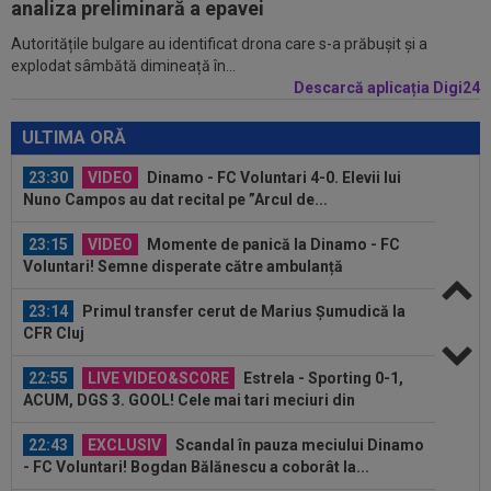
analiza preliminară a epavei
Autoritățile bulgare au identificat drona care s-a prăbușit și a
23:40
Darius Olaru, primul GOL în Belgia! Românul a
explodat sâmbătă dimineață în...
marcat și a contribuit la o mare...
Descarcă aplicația Digi24
23:32
Nota primită de Dennis Man, după ”nebunia” cu
Fortuna Sittard! Olandezii nu...
ULTIMA ORĂ
23:30
VIDEO
Dinamo - FC Voluntari 4-0. Elevii lui
Nuno Campos au dat recital pe ”Arcul de...
23:15
VIDEO
Momente de panică la Dinamo - FC
Voluntari! Semne disperate către ambulanță
23:14
Primul transfer cerut de Marius Șumudică la
CFR Cluj
22:55
LIVE VIDEO&SCORE
Estrela - Sporting 0-1,
ACUM, DGS 3. GOOL! Cele mai tari meciuri din
Portugalia...
22:43
EXCLUSIV
Scandal în pauza meciului Dinamo
- FC Voluntari! Bogdan Bălănescu a coborât la...