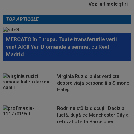
Vezi ultimele ştiri
22:18
FOTO
Ce a făcut Daniel Pancu, la o zi după
scandalul de la Arad
TOP ARTICOLE
23:40
Darius Olaru, primul GOL în Belgia! Românul a
marcat și a contribuit la o mare...
MERCATO în Europa. Toate transferurile verii
23:32
Nota primită de Dennis Man, după ”nebunia” cu
sunt AICI! Yan Diomande a semnat cu Real
Fortuna Sittard! Olandezii nu...
Madrid
23:30
VIDEO
Dinamo - FC Voluntari 4-0. Elevii lui
Nuno Campos au dat recital pe ”Arcul de...
Virginia Ruzici a dat verdictul
23:15
VIDEO
Momente de panică la Dinamo - FC
despre viața personală a Simonei
Voluntari! Semne disperate către ambulanță
Halep
23:14
Primul transfer cerut de Marius Șumudică la
CFR Cluj
Rodri nu stă la discuții! Decizia
luată, după ce Manchester City a
refuzat oferta Barcelonei