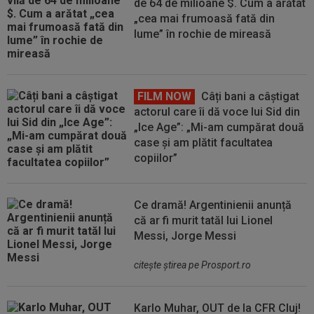
de 64 de milioane $. Cum a arătat
„cea mai frumoasă fată din
lume” în rochie de mireasă
FILM NOW
Câți bani a câștigat
actorul care îi dă voce lui Sid din
„Ice Age”: „Mi-am cumpărat două
case și am plătit facultatea
copiilor”
Ce dramă! Argentinienii anunță
că ar fi murit tatăl lui Lionel
Messi, Jorge Messi
citeşte ştirea pe Prosport.ro
Karlo Muhar, OUT de la CFR Cluj!