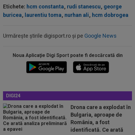
Etichete:
hcm constanta
,
rudi stanescu
,
george
buricea
,
laurentiu toma
,
nurhan ali
,
hcm dobrogea
Urmărește știrile digisport.ro și pe
Google News
Noua Aplicaţie Digi Sport poate fi descărcată din
23:15
VIDEO
Momente de panică la Dinamo - FC
Voluntari! Semne disperate către ambulanță
23:14
Primul transfer cerut de Marius Șumudică la
CFR Cluj
22:55
LIVE VIDEO&SCORE
Estrela - Sporting 0-1,
DIGI24
ACUM, DGS 3. GOOL! Cele mai tari meciuri din
Portugalia...
Drona care a explodat în
22:43
EXCLUSIV
Scandal în pauza meciului Dinamo
Bulgaria, aproape de
- FC Voluntari! Bogdan Bălănescu a coborât la...
România, a fost
22:18
FOTO
Ce a făcut Daniel Pancu, la o zi după
identificată. Ce arată
scandalul de la Arad