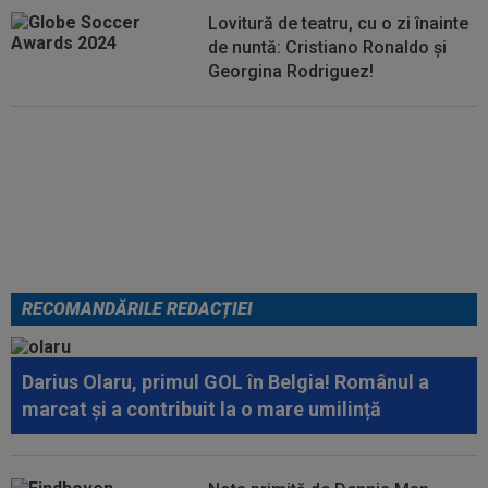
Lovitură de teatru, cu o zi înainte
de nuntă: Cristiano Ronaldo și
Georgina Rodriguez!
EXCLUSIV
”Mi-a zis MM: `Bă,
Gigi, nu ai văzut așa ceva!”.
Becali s-a convins după 29 de
minute și a luat decizia: OUT
RECOMANDĂRILE REDACȚIEI
Darius Olaru, primul GOL în Belgia! Românul a
marcat și a contribuit la o mare umilință