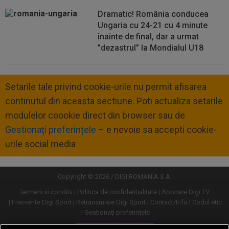
Dramatic! România conducea
Ungaria cu 24-21 cu 4 minute
înainte de final, dar a urmat
”dezastrul” la Mondialul U18
Setarile tale privind cookie-urile nu permit afisarea
continutul din aceasta sectiune. Poti actualiza setarile
modulelor coookie direct din browser sau de
Gestionați preferințele
– e nevoie sa accepti cookie-
urile social media
Copyright © 2026 / DIGI ROMANIA S.A.
Termeni si conditii
Politica de confidentialitate
Abonare Digi TV
Frecvente Digi Sport
Retransmisie Digi Sport
Contact/Info
Codul etic
Gestionați preferințele