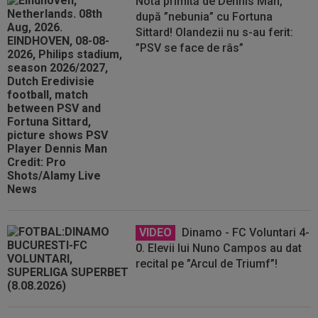
Nota primită de Dennis Man,
după ”nebunia” cu Fortuna
Sittard! Olandezii nu s-au ferit:
”PSV se face de râs”
VIDEO
Dinamo - FC Voluntari 4-
0. Elevii lui Nuno Campos au dat
recital pe ”Arcul de Triumf”!