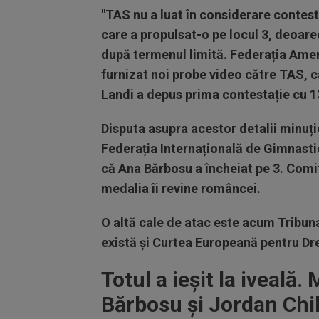
"TAS nu a luat în considerare contest
care a propulsat-o pe locul 3, deoare
după termenul limită. Federația Amer
furnizat noi probe video către TAS,
Landi a depus prima contestație cu 1
Disputa asupra acestor detalii minuțio
Federația Internațională de Gimnasti
că Ana Bărbosu a încheiat pe 3. Comit
medalia îi revine româncei.
O altă cale de atac este acum Tribuna
există și Curtea Europeană pentru Dre
Totul a ieșit la iveală
Bărbosu și Jordan Chil