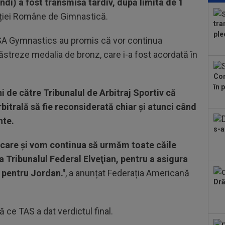
di) a fost transmisă tardiv, după limita de 1
moa
ației Române de Gimnastică.
sup
tra
07
ple
rea
i USA Gymnastics au promis că vor continua
Sto
ăstreze medalia de bronz, care i-a fost acordată în
08
jos
Con
văz
în 
08
i de către Tribunalul de Arbitraj Sportiv că
Joi
rbitrală să fie reconsiderată chiar şi atunci când
rom
nte.
08
s-a
miș
care şi vom continua să urmăm toate căile
08
la Tribunalul Federal Elveţian, pentru a asigura
făc
Inf
 pentru Jordan."
, a anunțat Federația Americană
08
Dră
naț
 ce TAS a dat verdictul final.