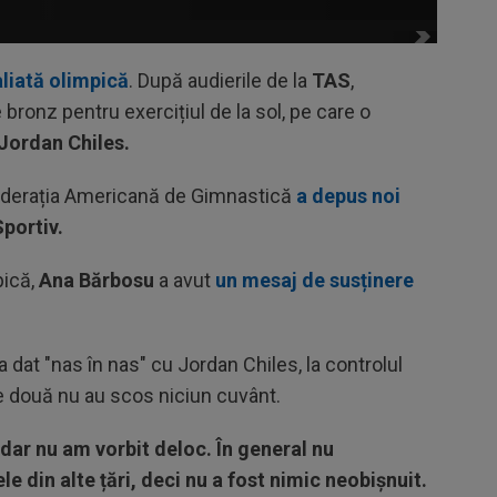
liată olimpică
. După audierile de la
TAS
,
bronz pentru exercițiul de la sol, pe care o
Jordan Chiles.
Federația Americană de Gimnastică
a depus noi
Sportiv.
pică,
Ana Bărbosu
a avut
un mesaj de susținere
.
dat "nas în nas" cu Jordan Chiles, la controlul
le două nu au scos niciun cuvânt.
dar nu am vorbit deloc. În general nu
e din alte țări, deci nu a fost nimic neobișnuit.