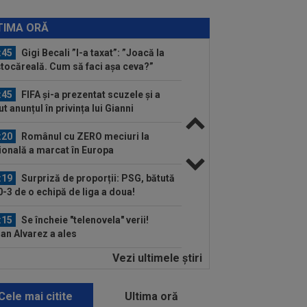
:51
VIDEO
Sorana Cîrstea - Maya
nt 4-6, 4-6. Înfrângere în turul 2 pentru
TIMA ORĂ
âncă...
:45
Gigi Becali ”l-a taxat”: ”Joacă la
tocăreală. Cum să faci așa ceva?”
:45
FIFA și-a prezentat scuzele și a
ut anunțul în privința lui Gianni
antino
:20
Românul cu ZERO meciuri la
ională a marcat în Europa
:19
Surpriză de proporții: PSG, bătută
0-3 de o echipă de liga a doua!
:15
Se încheie "telenovela" verii!
ian Alvarez a ales
Vezi ultimele ştiri
:55
EXCLUSIV
Ioan Andone s-a
vins de Dinamo, după doar 3 etape:
 mă așteptam la așa...
Cele mai citite
Ultima oră
:47
Denis Drăguș, tras pe "linie