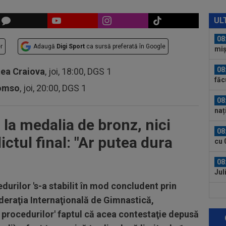
08
Joi
UL
rom
08
r
Adaugă
Digi Sport
ca sursă preferată în Google
miș
08
tea Craiova
, joi, 18:00, DGS 1
făc
romso
, joi, 20:00, DGS 1
Inf
08
naț
la medalia de bronz, nici
08
ctul final: "Ar putea dura
cu 
08
Jul
edurilor 's-a stabilit în mod concludent prin
07
ederaţia Internaţională de Gimnastică,
con
 procedurilor' faptul că acea contestaţie depusă
”Nu
07