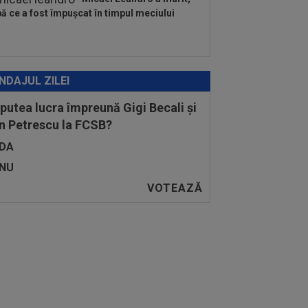
ă ce a fost împușcat în timpul meciului
NDAJUL ZILEI
 putea lucra împreună Gigi Becali și
n Petrescu la FCSB?
DA
NU