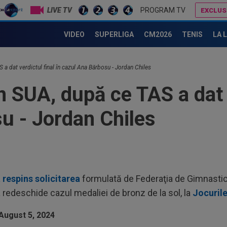
LIVE TV
PROGRAM TV
EXCLUS
Alexandru Bologa a cucerit a doua medalie de aur a României din istorie la Jocurile Paralimpice
VIDEO
SUPERLIGA
CM2026
TENIS
LA 
08
cu 
 a dat verdictul final în cazul Ana Bărbosu - Jordan Chiles
08
n SUA, după ce TAS a dat v
Jul
u - Jordan Chiles
07
con
”Nu
07
moa
sup
07
 respins solicitarea
formulată de Federaţia de Gimnastică
rea
a redeschide cazul medaliei de bronz de la sol, la
Jocuril
Sto
08
jos
văz