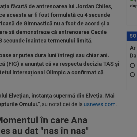
ația făcută de antrenoarea lui Jordan Chiles,
dup
ce aceasta ar fi fost formulată cu 4 secunde
icană de Gimnastică nu a fsot de acord și a
 care să demonstreze că antrenoarea Cecile
SO
3 secunde înaintea termenului limită.
Ar
ase ar putea dura luni întregi sau chiar ani.
Da
că (FIG) a anunțat că va respecta decizia TAS și
etul Internațional Olimpic a confirmat că
lul Elvețian, instanța supermă din Elveția. Mai
pturile Omului."
, au notat cei de la
usnews.com
.
. Momentul în care Ana
es au dat "nas în nas"