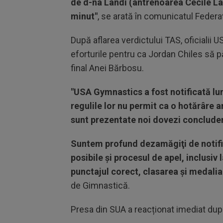
de d-na Landi (antrenoarea Cecile Lan
minut"
, se arată în comunicatul Feder
După aflarea verdictului TAS, oficiali
eforturile pentru ca Jordan Chiles să p
final Anei Bărbosu.
"USA Gymnastics a fost notificată lun
regulile lor nu permit ca o hotărâre a
sunt prezentate noi dovezi conclude
Suntem profund dezamăgiţi de notifi
posibile şi procesul de apel, inclusiv 
punctajul corect, clasarea şi medalia
de Gimnastică.
Presa din SUA a reacționat imediat după