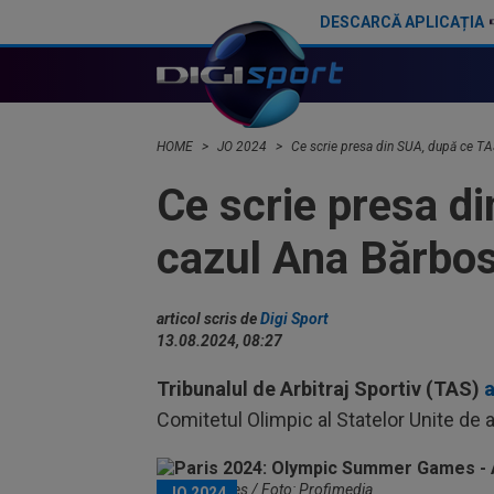
DESCARCĂ APLICAȚIA
Debut de poveste la Jocurile Paralimpice de la Paris! Camelia Ciripan a cucerit medalia de bronz la prima sa participare
HOME
JO 2024
Ce scrie presa din SUA, după ce TAS
Ce scrie presa di
cazul Ana Bărbos
articol scris de
Digi Sport
13.08.2024, 08:27
Tribunalul de Arbitraj Sportiv (TAS)
a
Comitetul Olimpic al Statelor Unite de 
Jordan Chiles / Foto: Profimedia
JO 2024