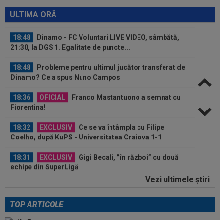
18:51
LIVE VIDEO&SCORE
Unirea Slobozia - Gloria
Bistrița 0-2, ACUM, DGS 1. Programul complet al
ULTIMA ORĂ
etapei...
18:48
Dinamo - FC Voluntari LIVE VIDEO, sâmbătă,
21:30, la DGS 1. Egalitate de puncte...
18:48
Probleme pentru ultimul jucător transferat de
Dinamo? Ce a spus Nuno Campos
18:36
OFICIAL
Franco Mastantuono a semnat cu
Fiorentina!
18:32
EXCLUSIV
Ce se va întâmpla cu Filipe
Coelho, după KuPS - Universitatea Craiova 1-1
18:31
EXCLUSIV
Gigi Becali, ”în război” cu două
echipe din SuperLigă
Vezi ultimele ştiri
19:14
Ce se întâmplă cu Denis Alibec: Sabău a făcut
anunțul
TOP ARTICOLE
19:13
FOTO
Mihaela Rădulescu a fost ”ștearsă