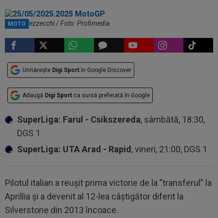
Marco Bezzecchi / Foto: Profimedia
MOTO
Urmărește
Digi Sport
în Google Discover
Adaugă
Digi Sport
ca sursă preferată în Google
SuperLiga: Farul - Csikszereda
, sâmbătă, 18:30,
DGS 1
SuperLiga: UTA Arad - Rapid
, vineri, 21:00, DGS 1
Pilotul italian a reușit prima victorie de la ”transferul” la
Aprillia și a devenit al 12-lea câștigător diferit la
Silverstone din 2013 încoace.