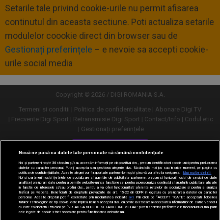
Setarile tale privind cookie-urile nu permit afisarea
continutul din aceasta sectiune. Poti actualiza setarile
modulelor coookie direct din browser sau de
Gestionați preferințele
– e nevoie sa accepti cookie-
urile social media
Copyright © 2026 / DIGI ROMANIA S.A.
Termeni si conditii
Politica de confidentialitate
Abonare Digi TV
Frecvente Digi Sport
Retransmisie Digi Sport
Contact/Info
Codul etic
Gestionați preferințele
Versiune desktop
Nouă ne pasă ca datele tale personale să rămână confidențiale
Noi și partenerii noștri
30
stocăm și/sau accesăm informații pe dispozitivul dvs., precum identificatorii cookie unici pentru prelucrarea
datelor cu caracter personal. Puteți accepta sau gestiona alegerile dvs. făcând clic mai jos sau în orice moment, pe pagina cu
politica de confidențialitate. Aceste alegeri vor fi raportate partenerilor noștri și nu vă vor afecta navigarea.
Mai multe detalii
Noi si partenerii nostri (retelele de socializare si agentiile de publicitate partenere, precum si furnizorii nostri de servicii de date
analitice) prelucram date pentru a permite website-ului sa functioneze, pentru a personaliza continutul si anunturile publicitare afisate
in functie de interesele si/sau profilul dvs., pentru a va oferi functionalitati aferente retelelor de socializare si pentru a analiza
traficul pe website. Beneficiati de drepturile prevazute de art. 15-22 din GDPR in legatura cu prelucrarea datelor cu caracter
personal. Aceste drepturi pot fi exercitate prin modalitatea indicata
aici
. Prin click pe “ACCEPT TOATE”, acceptati folosirea
tuturor Tehnologiilor de tip Cookie, care implica inclusiv acceptul dvs. cu privire la stocarea/accesarea informatiilor de catre Vendor-ii
cu care colaboram. Prin click pe “VREAU SA MODIFIC SETARILE INDIVIDUAL” puteti schimba preferintele in mod individual, mai putin
cele legate de cookie strict necesare pentru functionarea website-ului.