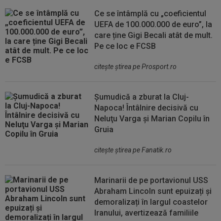
Ce se întâmplă cu „coeficientul
UEFA de 100.000.000 de euro”, la
care ține Gigi Becali atât de mult.
Pe ce loc e FCSB
citeşte ştirea pe Prosport.ro
Șumudică a zburat la Cluj-
Napoca! Întâlnire decisivă cu
Neluţu Varga şi Marian Copilu în
Gruia
citeşte ştirea pe Fanatik.ro
Marinarii de pe portavionul USS
Abraham Lincoln sunt epuizați și
demoralizați în largul coastelor
Iranului, avertizează familiile