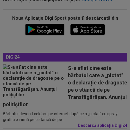
18:48
Dinamo - FC Voluntari LIVE VIDEO, sâmbătă,
21:30, la DGS 1. Egalitate de puncte...
Noua Aplicaţie Digi Sport poate fi descărcată din
18:48
Probleme pentru ultimul jucător transferat de
Dinamo? Ce a spus Nuno Campos
18:36
OFICIAL
Franco Mastantuono a semnat cu
Fiorentina!
DIGI24
18:32
EXCLUSIV
Ce se va întâmpla cu Filipe
Coelho, după KuPS - Universitatea Craiova 1-1
S-a aflat cine este
bărbatul care a „pictat”
18:31
EXCLUSIV
Gigi Becali, ”în război” cu două
o declarație de dragoste
echipe din SuperLigă
pe o stâncă de pe
19:14
Ce se întâmplă cu Denis Alibec: Sabău a făcut
Transfăgărășan. Anunțul
anunțul
polițiștilor
Bărbatul devenit celebru pe internet după ce a „pictat” cu spray
19:13
FOTO
Mihaela Rădulescu a fost ”ștearsă
graffiti o inimă pe o stâncă de pe...
complet” și nu s-a mai putut abține: ”Trebuie...
Descarcă aplicația Digi24