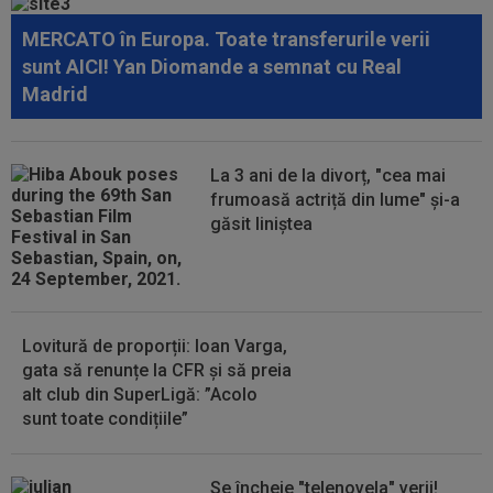
complet” și nu s-a mai putut abține: ”Trebuie...
MERCATO în Europa. Toate transferurile verii
18:51
LIVE VIDEO&SCORE
Unirea Slobozia - Gloria
sunt AICI! Yan Diomande a semnat cu Real
Bistrița 0-2, ACUM, DGS 1. Programul complet al
Madrid
etapei...
18:48
Dinamo - FC Voluntari LIVE VIDEO, sâmbătă,
21:30, la DGS 1. Egalitate de puncte...
La 3 ani de la divorț, "cea mai
18:48
Probleme pentru ultimul jucător transferat de
frumoasă actriță din lume" și-a
Dinamo? Ce a spus Nuno Campos
găsit liniștea
Lovitură de proporții: Ioan Varga,
gata să renunțe la CFR și să preia
alt club din SuperLigă: ”Acolo
sunt toate condițiile”
Se încheie "telenovela" verii!