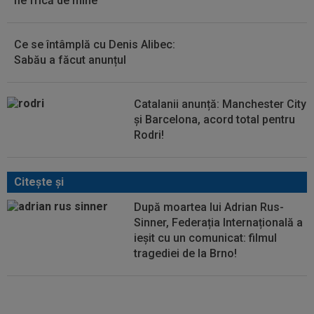
fie frică de mine”
Ce se întâmplă cu Denis Alibec:
Sabău a făcut anunțul
Catalanii anunță: Manchester City
și Barcelona, acord total pentru
Rodri!
Citeşte şi
După moartea lui Adrian Rus-
Sinner, Federația Internațională a
ieșit cu un comunicat: filmul
tragediei de la Brno!
VIDEO
A 10-a oară! Marc
Marquez a câştigat Marele