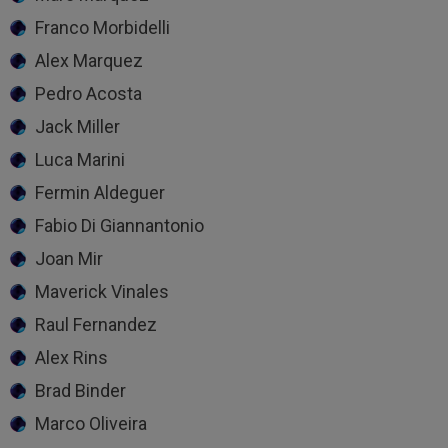
Franco Morbidelli
Alex Marquez
Pedro Acosta
Jack Miller
Luca Marini
Fermin Aldeguer
Fabio Di Giannantonio
Joan Mir
Maverick Vinales
Raul Fernandez
Alex Rins
Brad Binder
Marco Oliveira