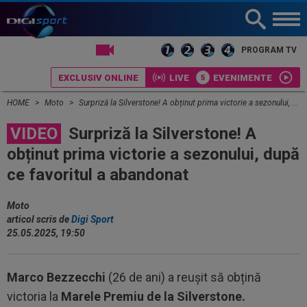
LIVE TV
PROGRAM TV
EXCLUSIV ONLINE
LIVE
EVENIMENTE
HOME
Moto
Surpriză la Silverstone! A obținut prima victorie a sezonului, după ce favoritul a abandonat
VIDEO
Surpriză la Silverstone! A
obținut prima victorie a sezonului, după
ce favoritul a abandonat
Moto
articol scris de
Digi Sport
25.05.2025, 19:50
Marco Bezzecchi
(26 de ani) a reușit să obțină
victoria la
Marele Premiu de la Silverstone.