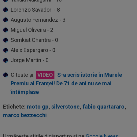
Lorenzo Savadori - 8
Augusto Fernandez - 3
Miguel Oliveira - 2
Somkiat Chantra - 0
Aleix Espargaro - 0
Jorge Martin - 0
Citește și:
VIDEO
S-a scris istorie în Marele
Premiu al Franței! De 71 de ani nu se mai
întâmplase
Etichete:
moto gp
,
silverstone
,
fabio quartararo
,
marco bezzecchi
Urmărește știrile digisport.ro și pe
Google News