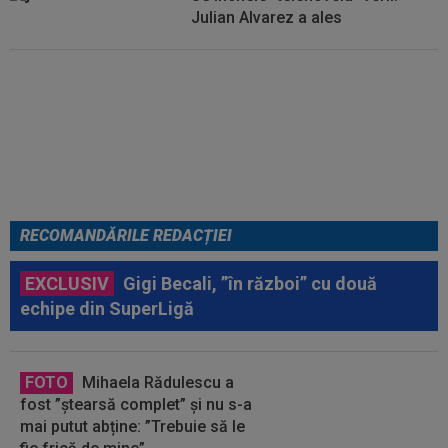
Julian Alvarez a ales
EXCLUSIV
ADIO, FCSB? A spus-
o fără ocolișuri: ”Trebuie să
plece”
RECOMANDĂRILE REDACȚIEI
EXCLUSIV
Gigi Becali, ”în război” cu două
echipe din SuperLigă
FOTO
Mihaela Rădulescu a
fost ”ștearsă complet” și nu s-a
mai putut abține: ”Trebuie să le