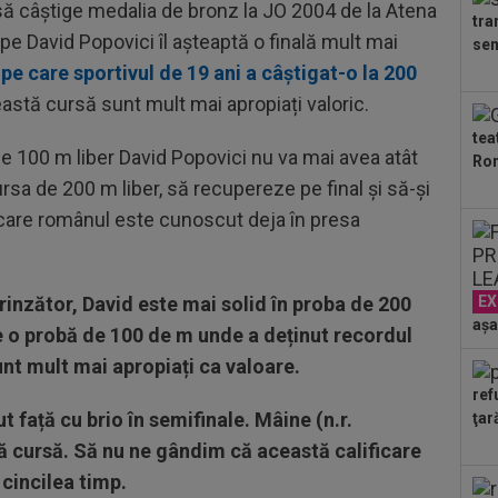
 să câștige medalia de bronz la JO 2004 de la Atena
"Fo
tra
00
pe David Popovici îl așteaptă o finală mult mai
sem
Ciu
pe care sportivul de 19 ani a câștigat-o la 200
ace
07
astă cursă sunt mult mai apropiați valoric.
pri
tea
 de 100 m liber David Popovici nu va mai avea atât
Ron
07
cursa de 200 m liber, să recupereze pe final și să-și
înt
pri
 care românul este cunoscut deja în presa
07
Bec
"Nu
inzător, David este mai solid în proba de 200
EX
00
”ex
așa
e o probă de 100 de m unde a deținut recordul
aol
nt mult mai apropiați ca valoare.
00
FCS
ref
eu 
t față cu brio în semifinale. Mâine (n.r.
ţar
 altă cursă. Să nu ne gândim că această calificare
 cincilea timp.