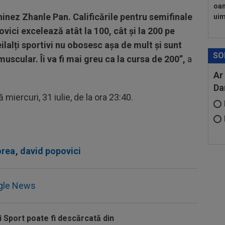
oam
inez Zhanle Pan. Calificările pentru semifinale
uimi
ovici excelează atât la 100, cât și la 200 pe
eilalți sportivi nu obosesc așa de mult și sunt
SO
uscular. Îi va fi mai greu ca la cursa de 200”,
a
Ar
Da
miercuri, 31 iulie, de la ora 23:40.
orea
,
david popovici
gle News
i Sport poate fi descărcată din