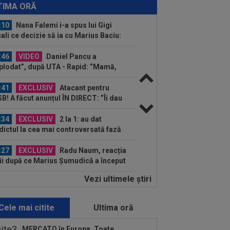
âmplă?” Gică Craioveanu a dezvăluit
TIMA ORĂ
ncipalele probleme de...
:10
Nana Falemi i-a spus lui Gigi
ali ce decizie să ia cu Marius Baciu:
 are...
:46
VIDEO
Daniel Pancu a
plodat”, după UTA - Rapid: ”Mamă,
eu! Puțin respect nu...
:41
EXCLUSIV
Atacant pentru
B! A făcut anunțul ÎN DIRECT: ”Îi dau
lui Gigi unul bun”
:34
EXCLUSIV
2 la 1: au dat
dictul la cea mai controversată fază
 UTA - Rapid...
:27
EXCLUSIV
Radu Naum, reacția
ii după ce Marius Șumudică a început
ocierile cu CFR...
Vezi ultimele ştiri
:14
OFICIAL
Dezastru: după
celona, a ratat transferul la încă o
ipă de UCL! Picat la...
Cele mai citite
Ultima oră
:02
EXCLUSIV
Rapid a dat lovitura!
tor Angelescu a anunțat transferul:
MERCATO în Europa. Toate