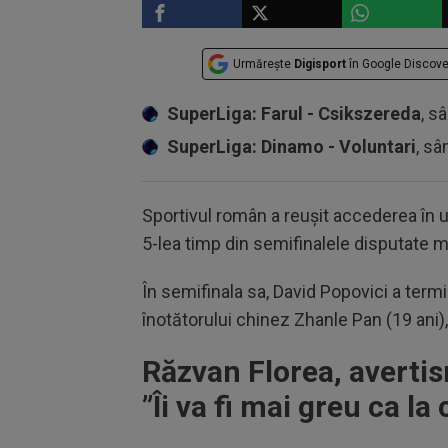
Urmărește
Digisport
în Google Discove
SuperLiga: Farul - Csikszereda
, s
SuperLiga: Dinamo - Voluntari
, sâ
Sportivul român a reușit accederea în ul
5-lea timp din semifinalele disputate ma
În semifinala sa, David Popovici a termi
înotătorului chinez Zhanle Pan (19 ani),
Răzvan Florea, averti
”
Îi va fi mai greu ca l