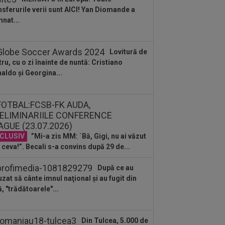
arte bun"
nsferurile verii sunt AICI! Yan Diomande a
:01
OFICIAL
Surpriză! Kevin
nat...
botaru a semnat: ”Nu am putut rata
astă oportunitate”
:26
OFICIAL
Minus 1! România a
Lovitură de
mit vestea
tru, cu o zi înainte de nuntă: Cristiano
aldo și Georgina...
:11
EXCLUSIV
”E grav ce se
âmplă?” Gică Craioveanu a dezvăluit
ncipalele probleme de...
:10
Nana Falemi i-a spus lui Gigi
ali ce decizie să ia cu Marius Baciu:
 are...
CLUSIV
”Mi-a zis MM: `Bă, Gigi, nu ai văzut
:46
VIDEO
Daniel Pancu a
plodat”, după UTA - Rapid: ”Mamă,
 ceva!”. Becali s-a convins după 29 de...
eu! Puțin respect nu...
:41
EXCLUSIV
Atacant pentru
După ce au
B! A făcut anunțul ÎN DIRECT: ”Îi dau
uzat să cânte imnul naţional şi au fugit din
lui Gigi unul bun”
ă, "trădătoarele"...
Din Tulcea, 5.000 de