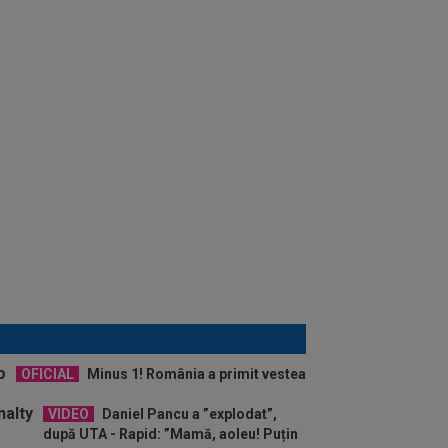
OFICIAL
Minus 1! România a primit vestea
VIDEO
Daniel Pancu a ”explodat”,
după UTA - Rapid: ”Mamă, aoleu! Puțin