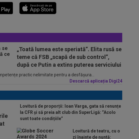
„Toată lumea este speriată”. Elita rusă se
teme că FSB „scapă de sub control”,
după ce Putin a extins puterea serviciului
ompetențe practic nelimitate pentru a desfășura...
Descarcă aplicația Digi24
Lovitură de proporții: Ioan Varga, gata să renunțe
la CFR și să preia alt club din SuperLigă: ”Acolo
ile
sunt toate condițiile”
at
Lovitură de teatru, cu o
zi înainte de nuntă: