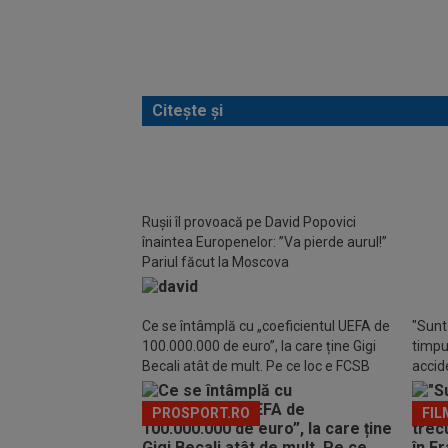
Citește și
Rușii îl provoacă pe David Popovici
David
înaintea Europenelor: ”Va pierde aurul!”
mesaj
Pariul făcut la Moscova
Ce se întâmplă cu „coeficientul UEFA de
"Sunt 
100.000.000 de euro”, la care ține Gigi
timpul
Becali atât de mult. Pe ce loc e FCSB
accide
din m
PROSPORT.RO
FIL