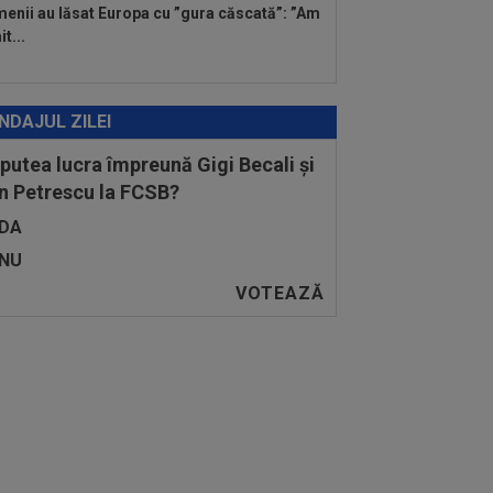
enii au lăsat Europa cu ”gura căscată”: ”Am
t...
NDAJUL ZILEI
 putea lucra împreună Gigi Becali și
n Petrescu la FCSB?
DA
NU