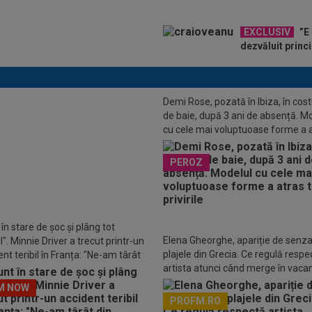
EXCLUSIV
”E 
dezvăluit princ
Demi Rose, pozată în Ibiza, în co
de baie, după 3 ani de absență. M
cu cele mai voluptuoase forme a 
toate privirile
 Popovici le-a transmis rușilor un
PEROZ
 clar
în stare de șoc și plâng tot
Elena Gheorghe, apariție de senza
". Minnie Driver a trecut printr-un
plajele din Grecia. Ce regulă respe
nt teribil în Franța: "Ne-am târât
artista atunci când merge în vaca
așină"
M NOW
PROFM.RO