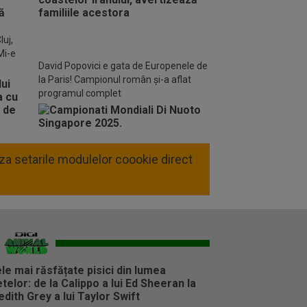
o FM
luj,
Mi-e
David Popovici e gata de Europenele de
la Paris! Campionul român și-a aflat
programul complet
liza setarile modulelor coookie direct