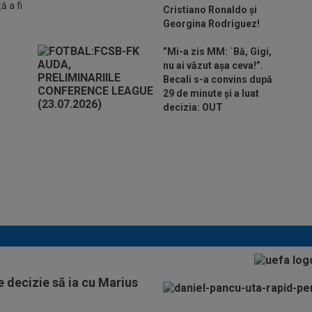
 a fi
Cristiano Ronaldo și
Georgina Rodriguez!
”Mi-a zis MM: `Bă, Gigi,
nu ai văzut așa ceva!”.
Becali s-a convins după
29 de minute și a luat
decizia: OUT
Folha, OUT de la CFR
Cluj după dezastrul cu
Tromso! ”Îi dau afară
pe toți!”. DOUĂ nume
”luptă” pentru postul de
antrenor
e decizie să ia cu Marius