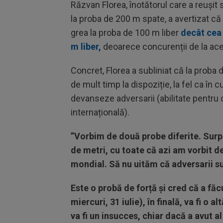
Răzvan Florea, înotătorul care a reușit
la proba de 200 m spate, a avertizat că 
grea la proba de 100 m liber
decât cea 
m liber,
deoarece concurenții de la ace
Concret, Florea a subliniat că la proba
de mult timp la dispoziție, la fel ca în 
devanseze adversarii (abilitate pentru
internațională).
”Vorbim de două probe diferite. Surpr
de metri, cu toate că azi am vorbit d
mondial. Să nu uităm că adversarii su
Este o probă de forță și cred că a făcu
miercuri, 31 iulie), în finală, va fi o
va fi un insucces, chiar dacă a avut al