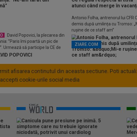
Descarcă aplicația Pr
Antonio Folha, antrenorul lui CFR C
demis după umilința cu Tromso: „
rușine de ce staff am”
EO
David Popovici, la plecarea din
ia: ”Paris îmi poartă un pic de
ZIARE.COM
”. Urmează să participe la CE de
permit afisarea continutul din aceasta sectiune. Poti actua
accepti cookie-urile social media