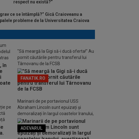
respect nu există?”
grav ce se întâmplă?” Gică Craioveanu a
ipalele probleme de la Universitatea Craiova
stum
"Să meargă la Gigi să-i ducă oferta!" Au
odelul
pornit căutările pentru transferul lui
atras
Târnovanu de la FCSB
FANATIK.RO
Marinarii de pe portavionul USS
ție pe
Abraham Lincoln sunt epuizați și
ctă
demoralizați în largul coastelor Iranului,
nță
avertizează familiile acestora
ADEVARUL