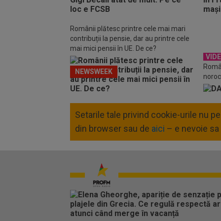
Românii plătesc printre cele mai mari
contribuții la pensie, dar au printre cele
mai mici pensii în UE. De ce?
VID
Român
NEWSWEEK
noroc
înot
Setarile tale privind cookie-urile nu 
din browser sau de
aici
– e nevoie sa 