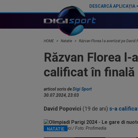
DESCARCĂ APLICAȚIA
Specialiștii au prezis totul! Câte medalii va câștiga David Popovici la Europenele de la Paris
HOME
Natatie
Răzvan Florea l-a avertizat pe David Po
Răzvan Florea l-a
calificat în finală
articol scris de
Digi Sport
30.07.2024, 23:03
David Popovici
(19 de ani)
s-a califica
David Popovici / Foto: Profimedia
NATATIE