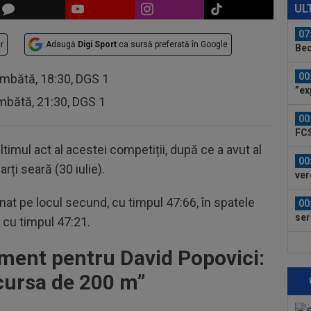
înt
UL
pri
07
r
Adaugă
Digi Sport
ca sursă preferată în Google
Bec
"Nu
00
âmbătă, 18:30, DGS 1
”ex
mbătă, 21:30, DGS 1
aol
00
FCS
eu 
timul act al acestei competiții, după ce a avut al
00
rți seară (30 iulie).
ver
din
nat pe locul secund, cu timpul 47:66, în spatele
00
ser
 cu timpul 47:21.
neg
00
sment pentru David Popovici:
Bar
ech
a cursa de 200 m”
00
Vic