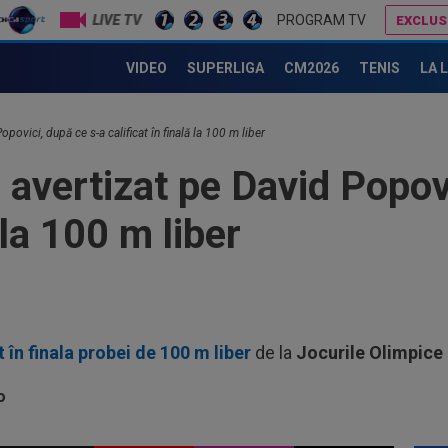
LIVE TV
PROGRAM TV
EXCLUS
La 3 ani de când a refuzat America pentru România, David Popovici și-a explicat decizia
Nana Falemi i-a spus lui Gigi Becali ce decizie să ia cu Marius Baciu: "Nu 
VIDEO
SUPERLIGA
CM2026
TENIS
LA 
00
ver
din
00
povici, după ce s-a calificat în finală la 100 m liber
ser
 avertizat pe David Popov
neg
00
Bar
 la 100 m liber
ech
00
Vic
"Fo
00
Ciu
t în finala probei de 100 m liber
de la
Jocurile Olimpice
ace
07
pri
07