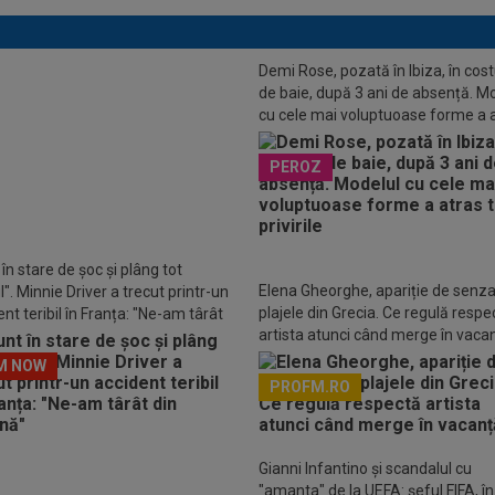
Demi Rose, pozată în Ibiza, în co
de baie, după 3 ani de absență. M
cu cele mai voluptuoase forme a 
toate privirile
PEROZ
liștii au prezis totul! Câte medalii
știga David Popovici la Europenele
Paris
în stare de șoc și plâng tot
Elena Gheorghe, apariție de senza
". Minnie Driver a trecut printr-un
plajele din Grecia. Ce regulă respe
nt teribil în Franța: "Ne-am târât
artista atunci când merge în vaca
așină"
M NOW
PROFM.RO
Descarcă aplicația Pr
Gianni Infantino și scandalul cu
"amanta" de la UEFA: șeful FIFA, în