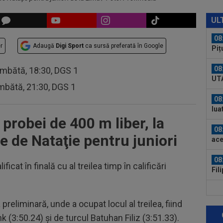
08
Con
UL
neg
08
r
Adaugă
Digi Sport
ca sursă preferată în Google
Piț
08
âmbătă, 18:30, DGS 1
UTA
mbătă, 21:30, DGS 1
08
lua
 probei de 400 m liber, la
08
 de Nataţie pentru juniori
ace
08
icat în finală cu al treilea timp în calificări
Fil
rep
08
tra
preliminară, unde a ocupat locul al treilea, fiind
mil
k (3:50.24) şi de turcul Batuhan Filiz (3:51.33).
07