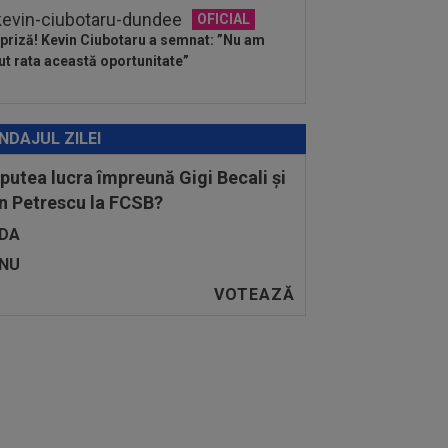
OFICIAL
priză! Kevin Ciubotaru a semnat: ”Nu am
ut rata această oportunitate”
NDAJUL ZILEI
 putea lucra împreună Gigi Becali și
n Petrescu la FCSB?
DA
NU