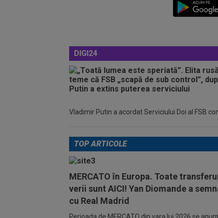
DIGI24
Vladimir Putin a acordat Serviciului Doi al FSB c
TOP ARTICOLE
MERCATO în Europa. Toate transferur
verii sunt AICI! Yan Diomande a semn
cu Real Madrid
Perioada de MERCATO din vara lui 2026 se anunță