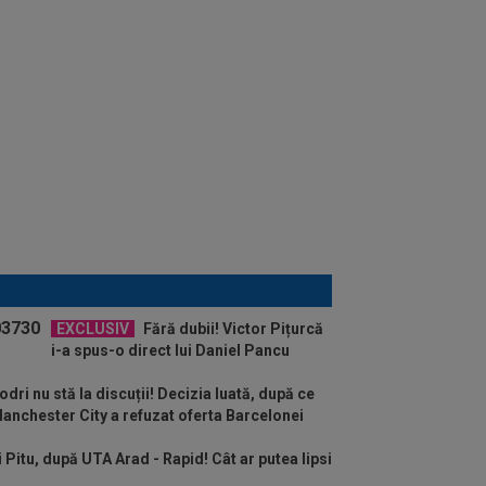
EXCLUSIV
Fără dubii! Victor Pițurcă
i-a spus-o direct lui Daniel Pancu
odri nu stă la discuții! Decizia luată, după ce
anchester City a refuzat oferta Barcelonei
Pitu, după UTA Arad - Rapid! Cât ar putea lipsi