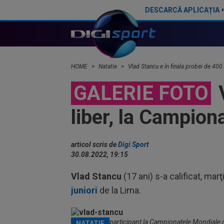
DESCARCĂ APLICAȚIA
Cum l-au numit chinezii pe David Popovici, după ce au văzut imaginile cu Pan Zhanle și sportivul român: ”Vă puteți imagina?”
HOME
Natatie
Vlad Stancu e în finala probei de 400
GALERIE FOTO
V
liber, la Campion
articol scris de
Digi Sport
30.08.2022, 19:15
Vlad Stancu
(17 ani) s-a calificat, marţ
juniori
de la Lima.
Vlad Stancu, participant la Campionatele Mondiale d
NATATIE