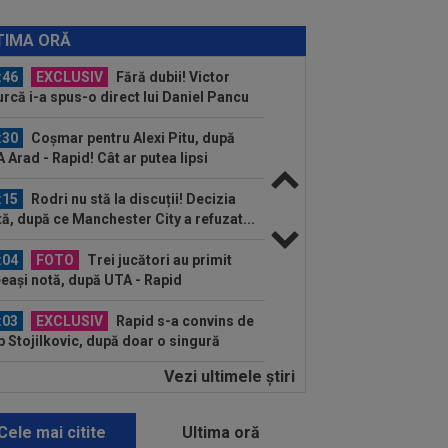
:51
Antrenor pentru CFR Cluj!
tractul a fost pus "pe masă", urmează
TIMA ORĂ
ocierile...
:46
EXCLUSIV
Fără dubii! Victor
urcă i-a spus-o direct lui Daniel Pancu
:30
Coșmar pentru Alexi Pitu, după
 Arad - Rapid! Cât ar putea lipsi
:15
Rodri nu stă la discuții! Decizia
tă, după ce Manchester City a refuzat...
:04
FOTO
Trei jucători au primit
eași notă, după UTA - Rapid
:03
EXCLUSIV
Rapid s-a convins de
ip Stojilkovic, după doar o singură
riză
Vezi ultimele ştiri
:00
(P) Un pariu de doar 5 Lei s-a
nsformat într-un jackpot de peste 3
ioane...
Cele mai citite
Ultima oră
:26
OFICIAL
Minus 1! România a