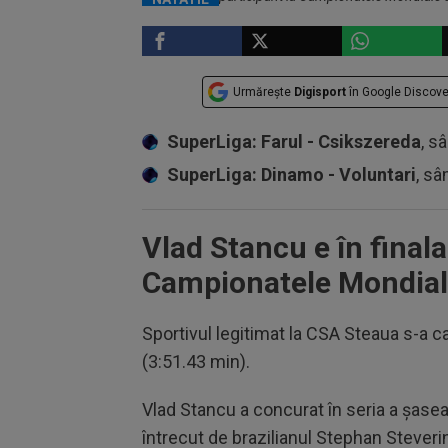
Urmărește
Digisport
în Google Discove
SuperLiga: Farul - Csikszereda
, s
SuperLiga: Dinamo - Voluntari
, sâ
Vlad Stancu e în finala
Campionatele Mondiale
Sportivul legitimat la CSA Steaua s-a calif
(3:51.43 min).
Vlad Stancu a concurat în seria a şasea 
întrecut de brazilianul Stephan Steverin