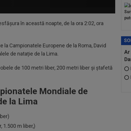
Sur
put
esfăşura în această noapte, de la ora 2:02, ora
SO
te la Campionatele Europene de la Roma, David
Ar
lele de natație de la Lima.
Da
obele de 100 metri liber, 200 metri liber şi ştafetă
pionatele Mondiale de
de la Lima
iber)
, 1.500 m liber,)