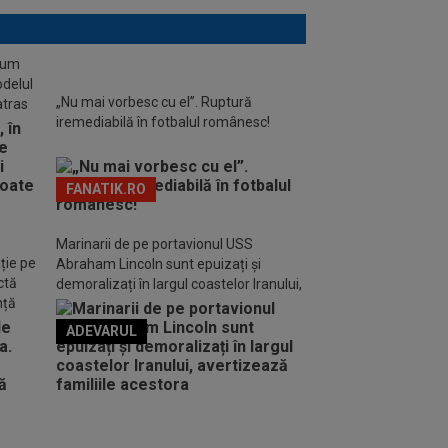
stum
odelul
„Nu mai vorbesc cu el”. Ruptură
atras
iremediabilă în fotbalul românesc!
FANATIK.RO
Marinarii de pe portavionul USS
ție pe
Abraham Lincoln sunt epuizați și
ctă
demoralizați în largul coastelor Iranului,
nță
avertizează familiile acestora
ADEVARUL
o FM