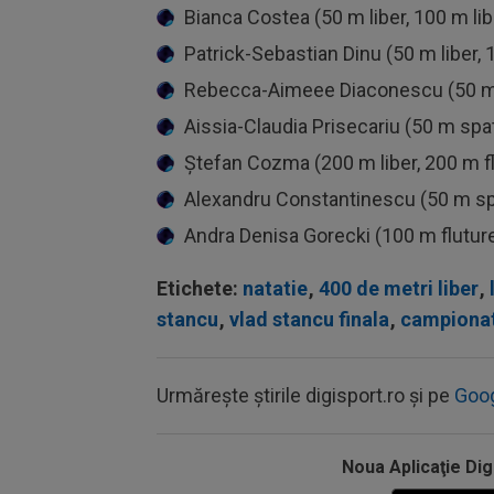
Bianca Costea (50 m liber, 100 m lib
Patrick-Sebastian Dinu (50 m liber, 
Rebecca-Aimeee Diaconescu (50 m sp
Aissia-Claudia Prisecariu (50 m spa
Ştefan Cozma (200 m liber, 200 m f
Alexandru Constantinescu (50 m sp
Andra Denisa Gorecki (100 m fluture
Etichete:
natatie
,
400 de metri liber
,
stancu
,
vlad stancu finala
,
campionate
Urmărește știrile digisport.ro și pe
Goo
Noua Aplicaţie Dig