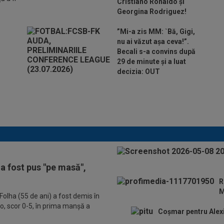
Cristiano Ronaldo și
Georgina Rodriguez!
”Mi-a zis MM: `Bă, Gigi,
nu ai văzut așa ceva!”.
Becali s-a convins după
29 de minute și a luat
decizia: OUT
Ar fi transferul verii! Ilie Dumitrescu
i-a spus lui Gigi Becali pe cine să ia
la FCSB
a fost pus "pe masă",
R
M
olha (55 de ani) a fost demis în
o, scor 0-5, în prima manșă a
Coșmar pentru Alexi 