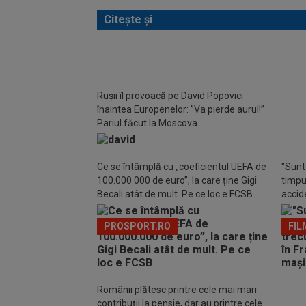
Citește și
Rușii îl provoacă pe David Popovici
Specia
înaintea Europenelor: ”Va pierde aurul!”
va câ
Pariul făcut la Moscova
de la 
Ce se întâmplă cu „coeficientul UEFA de
"Sunt 
100.000.000 de euro”, la care ține Gigi
timpul
Becali atât de mult. Pe ce loc e FCSB
accide
din m
PROSPORT.RO
FIL
Românii plătesc printre cele mai mari
contribuții la pensie, dar au printre cele