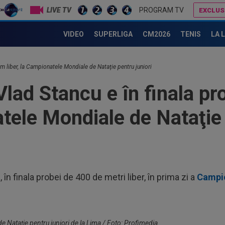
LIVE TV
PROGRAM TV
EXCLUS
David Popovici le-a transmis rușilor un mesaj clar
Antrenor pentru CFR Cluj! Contractul a fost pus "pe masă", urmează 
VIDEO
SUPERLIGA
CM2026
TENIS
LA 
08
ace
 m liber, la Campionatele Mondiale de Nataţie pentru juniori
08
lad Stancu e în finala p
Fil
rep
atele Mondiale de Nataţie 
08
tra
mil
07
pri
07
i, în finala probei de 400 de metri liber, în prima zi a
Campio
înt
pri
08
18:
eșe
e Nataţie pentru juniori de la Lima / Foto: Profimedia