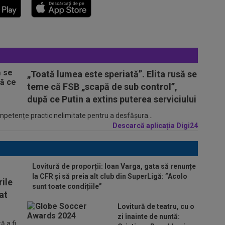
„Toată lumea este speriată”. Elita rusă se
teme că FSB „scapă de sub control”,
după ce Putin a extins puterea serviciului
ompetențe practic nelimitate pentru a desfășura...
Descarcă aplicația Digi24
Lovitură de proporții: Ioan Varga, gata să renunțe
la CFR și să preia alt club din SuperLigă: ”Acolo
ile
sunt toate condițiile”
at
Lovitură de teatru, cu o
zi înainte de nuntă:
 a fi