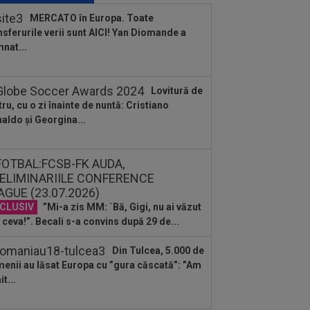
mit vestea
MERCATO în Europa. Toate
nsferurile verii sunt AICI! Yan Diomande a
:11
EXCLUSIV
”E grav ce se
nat...
âmplă?” Gică Craioveanu a dezvăluit
ncipalele probleme de...
:58
Farul - Csikszereda, LIVE VIDEO,
Lovitură de
30, Digi Sport 1. Ciucanii au trei
tru, cu o zi înainte de nuntă: Cristiano
curi...
aldo și Georgina...
:51
Antrenor pentru CFR Cluj!
tractul a fost pus "pe masă", urmează
ocierile...
:46
EXCLUSIV
Fără dubii! Victor
urcă i-a spus-o direct lui Daniel Pancu
CLUSIV
”Mi-a zis MM: `Bă, Gigi, nu ai văzut
:30
Coșmar pentru Alexi Pitu, după
 Arad - Rapid! Cât ar putea lipsi
 ceva!”. Becali s-a convins după 29 de...
:15
Rodri nu stă la discuții! Decizia
Din Tulcea, 5.000 de
tă, după ce Manchester City a refuzat...
enii au lăsat Europa cu ”gura căscată”: ”Am
t...