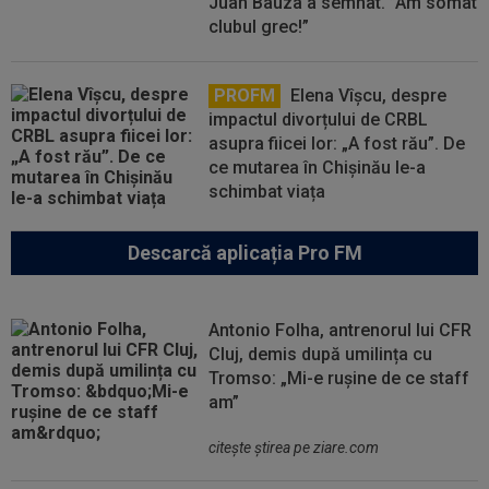
Juan Bauza a semnat. ”Am somat
clubul grec!”
PROFM
Elena Vîșcu, despre
impactul divorțului de CRBL
asupra fiicei lor: „A fost rău”. De
ce mutarea în Chișinău le-a
schimbat viața
Descarcă aplicația Pro FM
Antonio Folha, antrenorul lui CFR
Cluj, demis după umilința cu
Tromso: „Mi-e rușine de ce staff
am”
citeşte ştirea pe ziare.com