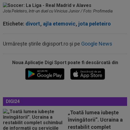
Jota Peleteiro, într-un duel cu Vinicius Junior / Foto: Profimedia
Etichete:
divort
,
ajla etemovic
,
jota peleteiro
Urmărește știrile digisport.ro și pe
Google News
Noua Aplicaţie Digi Sport poate fi descărcată din
08:13
După ce au refuzat să cânte imnul naţional şi au
fugit din ţară, "trădătoarele"...
07:55
Gata: Rodri și-a dat acordul pentru transfer!
Agentul său a ”rupt” tăcerea
DIGI24
07:47
EXCLUSIV
Ar fi transferul verii! Ilie
Dumitrescu i-a spus lui Gigi Becali pe cine să ia...
„Toată lumea iubește
învingătorii”. Ucraina a
07:24
”Au schimbat contractul”! Decizia luată de Real
restabilit complet
Madrid pentru transferul lui...