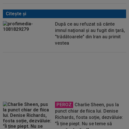
Citeşte şi
După ce au refuzat să cânte
imnul naţional şi au fugit din ţară,
"trădătoarele" din Iran au primit
vestea
Tragic: cel mai bun din istorie a
murit subit, la 43 de ani.
Solicitarea neobișnuită a familiei
PEROZ
Charlie Sheen, pus la
punct chiar de fiica lui. Denise
Richards, fosta soție, dezvăluie:
"Îi ține piept. Nu se teme să