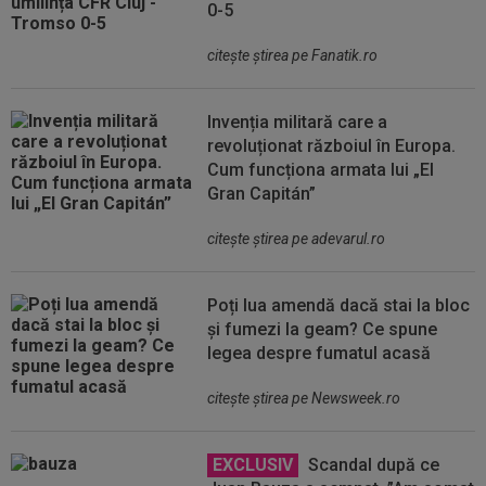
0-5
citeşte ştirea pe Fanatik.ro
Invenția militară care a
revoluționat războiul în Europa.
Cum funcționa armata lui „El
Gran Capitán”
citeşte ştirea pe adevarul.ro
Poți lua amendă dacă stai la bloc
și fumezi la geam? Ce spune
legea despre fumatul acasă
citeşte ştirea pe Newsweek.ro
EXCLUSIV
Scandal după ce