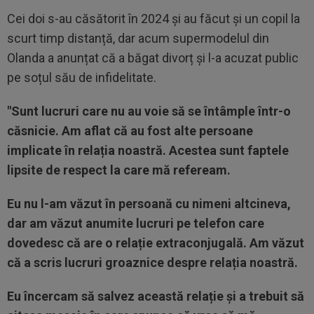
Cei doi s-au căsătorit în 2024 și au făcut și un copil la
scurt timp distanță, dar acum supermodelul din
Olanda a anunțat că a băgat divorț și l-a acuzat public
pe soțul său de infidelitate.
"Sunt lucruri care nu au voie să se întâmple într-o
căsnicie. Am aflat că au fost alte persoane
implicate în relația noastră. Acestea sunt faptele
lipsite de respect la care mă refeream.
Eu nu l-am văzut în persoană cu nimeni altcineva,
dar am văzut anumite lucruri pe telefon care
dovedesc că are o relație extraconjugală. Am văzut
că a scris lucruri groaznice despre relația noastră.
Eu încercam să salvez această relație și a trebuit să