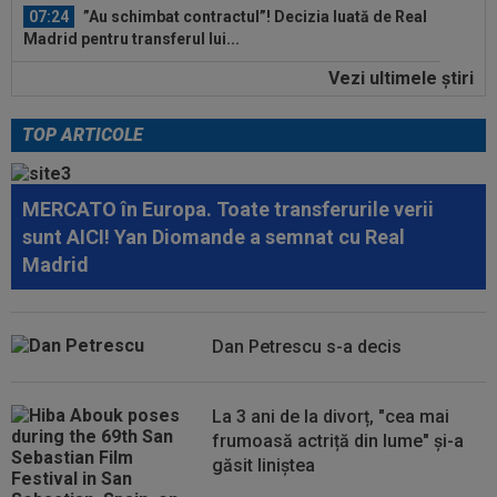
07:24
”Au schimbat contractul”! Decizia luată de Real
Madrid pentru transferul lui...
Vezi ultimele ştiri
07:10
VIDEO EXCLUSIV
Prima dată! Gigi Becali a
spus de ce a intrat FCSB în criză. ”Nu mai merg...
TOP ARTICOLE
08:27
S-a încheiat ”telenovela” transferului lui Julian
Alvarez
MERCATO în Europa. Toate transferurile verii
08:26
Vinicius Junior, mesaj pentru Florentino Perez
sunt AICI! Yan Diomande a semnat cu Real
și Jose Mourinho, după ce a...
Madrid
08:19
Primul jucător OUT de la CFR Cluj, după 0-5 cu
Tromso
Dan Petrescu s-a decis
08:13
După ce au refuzat să cânte imnul naţional şi au
fugit din ţară, "trădătoarele"...
La 3 ani de la divorț, "cea mai
07:55
Gata: Rodri și-a dat acordul pentru transfer!
frumoasă actriță din lume" și-a
Agentul său a ”rupt” tăcerea
găsit liniștea