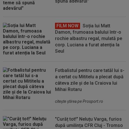
spună adevărul"
FILM NOW
Soția lui Matt
Damon, frumoasa balului într-o
rochie albastru regal, mulată pe
corp. Luciana a furat atenția la
Seul
Fotbalistul pentru care tatăl lui s-
a certat cu Mititelu a plecat după
câteva zile și de la Craiova lui
Mihai Rotaru
citeşte ştirea pe Prosport.ro
"Curăț tot!" Neluțu Varga, furios
după umilința CFR Cluj - Tromso