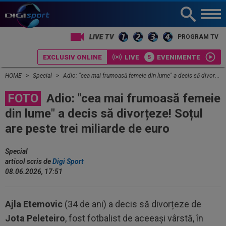
PROGRAM TV
EXCLUSIV ONLINE
LIVE
EVENIMENTE
HOME
Special
Adio: "cea mai frumoasă femeie din lume" a decis să divorțeze! Soțul are peste trei miliarde de euro
FOTO
Adio: "cea mai frumoasă femeie
din lume" a decis să divorțeze! Soțul
are peste trei miliarde de euro
Special
articol scris de
Digi Sport
08.06.2026, 17:51
Ajla Etemovic
(34 de ani) a decis să divorțeze de
Jota Peleteiro
, fost fotbalist de aceeași vârstă, în