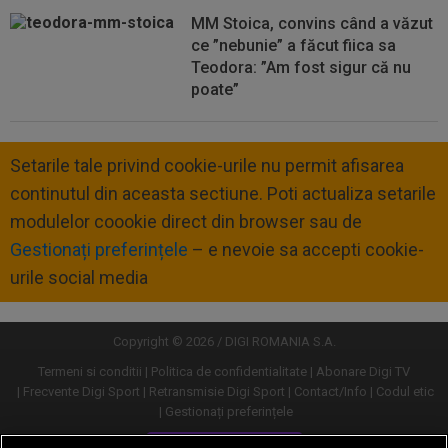
MM Stoica, convins când a văzut
ce ”nebunie” a făcut fiica sa
Teodora: ”Am fost sigur că nu
poate”
Setarile tale privind cookie-urile nu permit afisarea
continutul din aceasta sectiune. Poti actualiza setarile
modulelor coookie direct din browser sau de
Gestionați preferințele
– e nevoie sa accepti cookie-
urile social media
Copyright © 2026 / DIGI ROMANIA S.A.
Termeni si conditii
Politica de confidentialitate
Abonare Digi TV
Frecvente Digi Sport
Retransmisie Digi Sport
Contact/Info
Codul etic
Gestionați preferințele