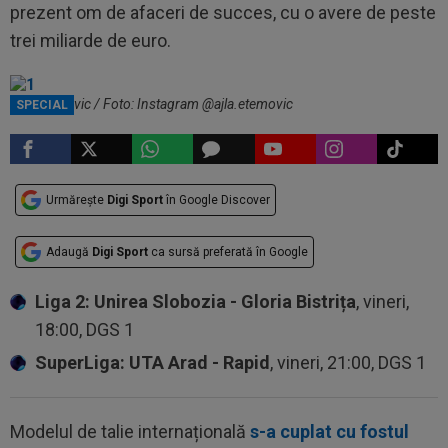
prezent om de afaceri de succes, cu o avere de peste
trei miliarde de euro.
Ajla Etemovic / Foto: Instagram @ajla.etemovic
SPECIAL
Urmărește
Digi Sport
în Google Discover
Adaugă
Digi Sport
ca sursă preferată în Google
Liga 2: Unirea Slobozia - Gloria Bistrița
, vineri,
18:00, DGS 1
SuperLiga: UTA Arad - Rapid
, vineri, 21:00, DGS 1
Modelul de talie internațională
s-a cuplat cu fostul