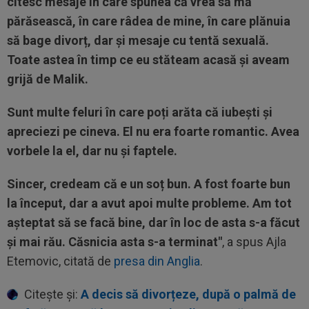
citesc mesaje în care spunea că vrea să mă
părăsească, în care râdea de mine, în care plănuia
să bage divorț, dar și mesaje cu tentă sexuală.
Toate astea în timp ce eu stăteam acasă și aveam
grijă de Malik.
Sunt multe feluri în care poți arăta că iubești și
apreciezi pe cineva. El nu era foarte romantic. Avea
vorbele la el, dar nu și faptele.
Sincer, credeam că e un soț bun. A fost foarte bun
la început, dar a avut apoi multe probleme. Am tot
așteptat să se facă bine, dar în loc de asta s-a făcut
și mai rău. Căsnicia asta s-a terminat"
, a spus Ajla
Etemovic, citată de
presa din Anglia
.
Citește și:
A decis să divorțeze, după o palmă de