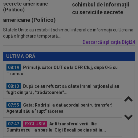
schimbul de informații
07:10
VIDEO EXCLUSIV
Prima dată! Gigi Becali a
cu serviciile secrete
spus de ce a intrat FCSB în criză. ”Nu mai merg...
americane (Politico)
Statele Unite au restabilit schimbul integral de informații cu Ucraina
08:27
S-a încheiat ”telenovela” transferului lui Julian
după o înghețare temporară...
Alvarez
Descarcă aplicația Digi24
08:26
Vinicius Junior, mesaj pentru Florentino Perez
și Jose Mourinho, după ce a...
ULTIMA ORĂ
08:19
Primul jucător OUT de la CFR Cluj, după 0-5 cu
Tromso
08:13
După ce au refuzat să cânte imnul naţional şi au
fugit din ţară, "trădătoarele"...
07:55
Gata: Rodri și-a dat acordul pentru transfer!
Agentul său a ”rupt” tăcerea
07:47
EXCLUSIV
Ar fi transferul verii! Ilie
Dumitrescu i-a spus lui Gigi Becali pe cine să ia...