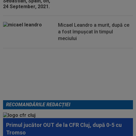
Micael Leandro a murit, după ce
a fost împușcat în timpul
meciului
Se încheie "telenovela" verii!
Julian Alvarez a ales
RECOMANDĂRILE REDACȚIEI
Primul jucător OUT de la CFR Cluj, după 0-5 cu
Tromso