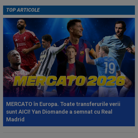
”Acordul se încheie acum! O schimbare...
TOP ARTICOLE
17:40
Răsturnare de situație! Julian Alvarez se duce
la Madrid și cere oficial...
17:34
FOTO
Lovitură de teatru: așteptată în rochie
de mireasă lângă Ronaldo, Georgina a...
17:33
LIVE VIDEO&SCORE
Chindia - Metaloglobus
2-0, DGS 1. Vlad Bogdan a majorat diferența Erico...
17:29
Dramatic! Ce a făcut KuPS înaintea returului cu
Universitatea Craiova din...
16:57
EXCLUSIV
Promisiunea pe care i-a făcut-o
Ioan Varga lui Marius Șumudică
MERCATO în Europa. Toate transferurile verii
sunt AICI! Yan Diomande a semnat cu Real
Madrid