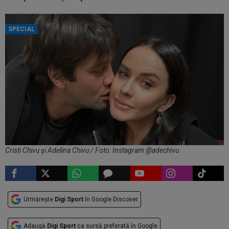
SPECIAL
Cristi Chivu și Adelina Chivu / Foto: Instagram @adechivu
Urmărește
Digi Sport
în Google Discover
Adaugă
Digi Sport
ca sursă preferată în Google