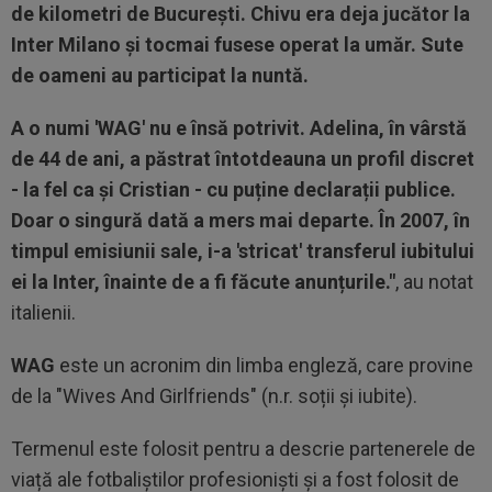
de kilometri de București. Chivu era deja jucător la
Inter Milano și tocmai fusese operat la umăr. Sute
de oameni au participat la nuntă.
A o numi 'WAG' nu e însă potrivit. Adelina, în vârstă
de 44 de ani, a păstrat întotdeauna un profil discret
- la fel ca și Cristian - cu puține declarații publice.
Doar o singură dată a mers mai departe. În 2007, în
timpul emisiunii sale, i-a 'stricat' transferul iubitului
ei la Inter, înainte de a fi făcute anunțurile."
, au notat
italienii.
WAG
este un acronim din limba engleză, care provine
de la "Wives And Girlfriends" (n.r. soții și iubite).
Termenul este folosit pentru a descrie partenerele de
viață ale fotbaliștilor profesioniști și a fost folosit de