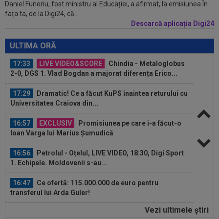
Daniel Funeriu, fost ministru al Educației, a afirmat, la emisiunea În
17:40
Răsturnare de situație! Julian Alvarez se duce
fața ta, de la Digi24, că...
la Madrid și cere oficial...
Descarcă aplicația Digi24
17:34
FOTO
Lovitură de teatru: așteptată în rochie
de mireasă lângă Ronaldo, Georgina a...
ULTIMA ORĂ
17:33
LIVE VIDEO&SCORE
Chindia - Metaloglobus
2-0, DGS 1. Vlad Bogdan a majorat diferența Erico...
17:29
Dramatic! Ce a făcut KuPS înaintea returului cu
Universitatea Craiova din...
16:57
EXCLUSIV
Promisiunea pe care i-a făcut-o
Ioan Varga lui Marius Șumudică
16:56
Petrolul - Oțelul, LIVE VIDEO, 18:30, Digi Sport
1. Echipele. Moldovenii s-au...
16:47
Ce ofertă: 115.000.000 de euro pentru
transferul lui Arda Guler!
Vezi ultimele ştiri
16:46
Surpriză uriașă: Kylian Mbappe semnează!