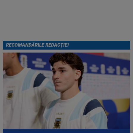
SuperLigă a devenit liber! Gigi
Becali spunea: ”Pregătesc o
bombă! Bani mulți”
RECOMANDĂRILE REDACȚIEI