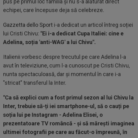
pus pe primul loc familia și nu s-a alăturat direct
echipei, care începuse deja să celebreze.
Gazzetta dello Sport
i-a dedicat un articol întreg soției
lui Cristi Chivu:
"Ei i-a dedicat Cupa Italiei: cine e
Adelina, soția 'anti-WAG' a lui Chivu".
Italienii vorbesc despre trecutul pe care Adelina l-a
avut în televiziune, cum l-a cunoscut pe Cristi Chivu,
nunta spectaculoasă, dar și momentul în care i-a
"stricat" transferul la Inter.
"Ca să explici cum a fost primul sezon al lui Chivu la
Inter, trebuie să-ți iei smartphone-ul, să o cauți pe
soția lui pe Instagram - Adelina Elisei, o
prezentatoare TV româncă - și să mărești imaginea
ultimei fotografii pe care au făcut-o împreună, în