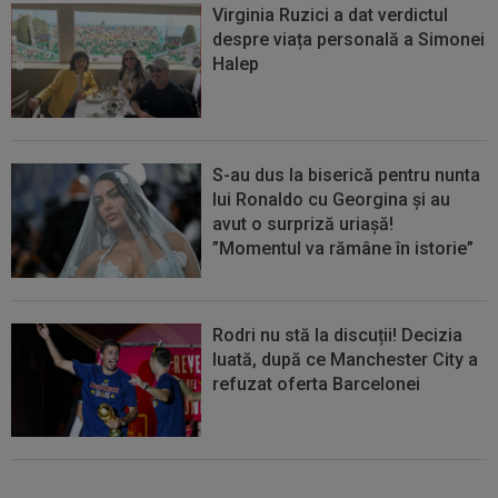
Virginia Ruzici a dat verdictul
despre viața personală a Simonei
Halep
S-au dus la biserică pentru nunta
lui Ronaldo cu Georgina și au
avut o surpriză uriașă!
”Momentul va rămâne în istorie”
Rodri nu stă la discuții! Decizia
luată, după ce Manchester City a
refuzat oferta Barcelonei
Cel mai bine plătit jucător din