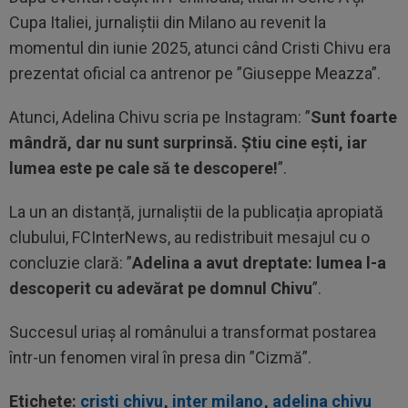
Cupa Italiei, jurnaliștii din Milano au revenit la
momentul din iunie 2025, atunci când Cristi Chivu era
prezentat oficial ca antrenor pe ”Giuseppe Meazza”.
Atunci, Adelina Chivu scria pe Instagram: ”
Sunt foarte
mândră, dar nu sunt surprinsă. Știu cine ești, iar
lumea este pe cale să te descopere!
”.
La un an distanță, jurnaliștii de la publicația apropiată
clubului, FCInterNews, au redistribuit mesajul cu o
concluzie clară: ”
Adelina a avut dreptate: lumea l-a
descoperit cu adevărat pe domnul Chivu
”.
Succesul uriaș al românului a transformat postarea
într-un fenomen viral în presa din ”Cizmă”.
Etichete:
cristi chivu
,
inter milano
,
adelina chivu