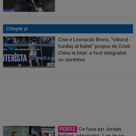
Citeşte şi
Cine e Leonardo Bovio, ”viitorul
fundaș al Italiei” propus de Cristi
Chivu la Inter: a fost integralist
cu Juventus
Hakan Calhanoglu a ”dat din
casă”! Ce obiective a setat Cristi
Chivu la Inter, pentru noul sezon
PEROZ
Ce face azi Jordan
Belfort, adevăratul „Lup de pe