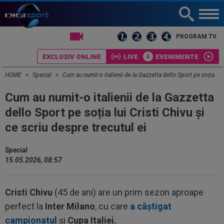
LIVE TV
PROGRAM TV
EXCLUSIV ONLINE
LIVE
EVENIMENTE
HOME
Special
Cum au numit-o italienii de la Gazzetta dello Sport pe soția lui Cristi Chivu și ce scriu despre trecutul ei
Cum au numit-o italienii de la Gazzetta
dello Sport pe soția lui Cristi Chivu și
ce scriu despre trecutul ei
Special
15.05.2026, 08:57
Cristi Chivu
(45 de ani) are un prim sezon aproape
perfect la
Inter Milano
, cu care
a câștigat
campionatul
și
Cupa Italiei.