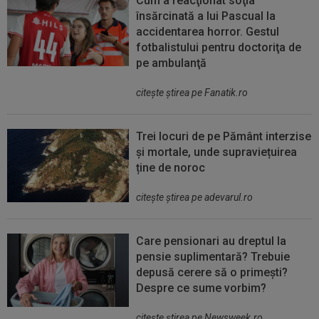
Cum a reacţionat soţia
însărcinată a lui Pascual la
accidentarea horror. Gestul
fotbalistului pentru doctoriţa de
pe ambulanţă
citeşte ştirea pe Fanatik.ro
Trei locuri de pe Pământ interzise
și mortale, unde supraviețuirea
ține de noroc
citeşte ştirea pe adevarul.ro
Care pensionari au dreptul la
pensie suplimentară? Trebuie
depusă cerere să o primești?
Despre ce sume vorbim?
citeşte ştirea pe Newsweek.ro