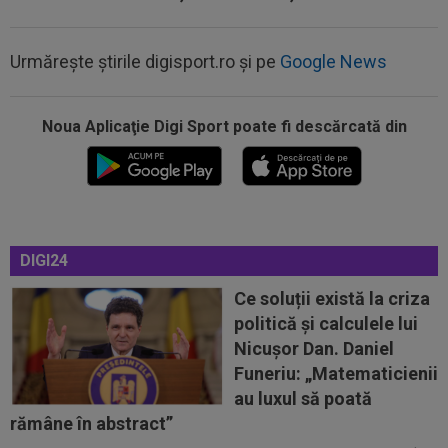
Urmărește știrile digisport.ro și pe
Google News
Noua Aplicaţie Digi Sport poate fi descărcată din
17:29
Dramatic! Ce a făcut KuPS înaintea returului cu
Universitatea Craiova din...
16:57
EXCLUSIV
Promisiunea pe care i-a făcut-o
Ioan Varga lui Marius Șumudică
DIGI24
16:56
Petrolul - Oțelul, LIVE VIDEO, 18:30, Digi Sport
1. Echipele. Moldovenii s-au...
Ce soluții există la criza
politică și calculele lui
16:47
Ce ofertă: 115.000.000 de euro pentru
Nicușor Dan. Daniel
transferul lui Arda Guler!
Funeriu: „Matematicienii
16:46
Surpriză uriașă: Kylian Mbappe semnează!
au luxul să poată
”Acordul se încheie acum! O schimbare...
rămâne în abstract”