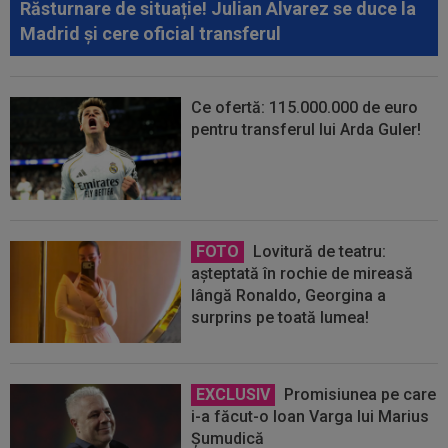
Răsturnare de situație! Julian Alvarez se duce la
Madrid și cere oficial transferul
Ce ofertă: 115.000.000 de euro
pentru transferul lui Arda Guler!
FOTO
Lovitură de teatru:
așteptată în rochie de mireasă
lângă Ronaldo, Georgina a
surprins pe toată lumea!
EXCLUSIV
Promisiunea pe care
i-a făcut-o Ioan Varga lui Marius
Șumudică