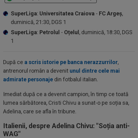
SuperLiga
:
Universitatea Craiova
-
FC Argeș
,
duminică, 21:30, DGS 1
SuperLiga
:
Petrolul
-
Oțelul
, duminică, 18:30, DGS
1
După ce
a scris istorie pe banca nerazzurrilor
,
antrenorul român a devenit
unul dintre cele mai
admirate personaje
din fotbalul italian.
Imediat după ce a devenit campion, în timp ce toată
lumea sărbătorea, Cristi Chivu a sunat-o pe soția sa,
Adelina, care se afla în tribune.
Italienii, despre Adelina Chivu: "Soția anti-
WAG"