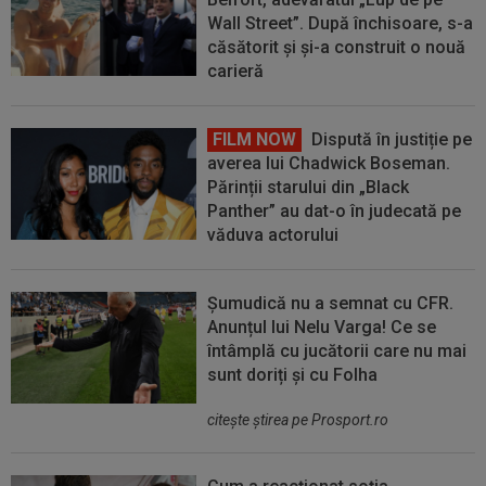
Wall Street”. După închisoare, s-a
căsătorit și și-a construit o nouă
carieră
FILM NOW
Dispută în justiție pe
averea lui Chadwick Boseman.
Părinții starului din „Black
Panther” au dat-o în judecată pe
văduva actorului
Șumudică nu a semnat cu CFR.
Anunțul lui Nelu Varga! Ce se
întâmplă cu jucătorii care nu mai
sunt doriți și cu Folha
citeşte ştirea pe Prosport.ro