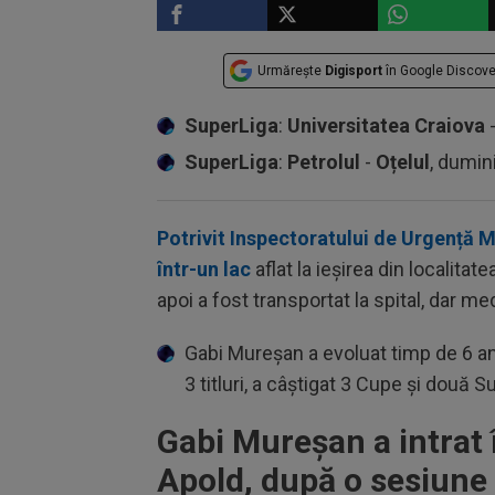
Urmărește
Digisport
în Google Discove
SuperLiga
:
Universitatea Craiova
SuperLiga
:
Petrolul
-
Oțelul
, dumin
Potrivit Inspectoratului de Urgență 
într-un lac
aflat la ieșirea din localita
apoi a fost transportat la spital, dar me
Gabi Mureșan a evoluat timp de 6 ani
3 titluri, a câștigat 3 Cupe și două
Gabi Mureșan a intrat 
Apold, după o sesiune