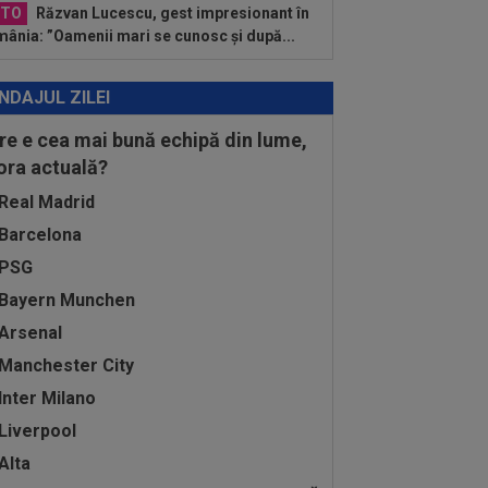
OTO
Răzvan Lucescu, gest impresionant în
ânia: ”Oamenii mari se cunosc și după...
NDAJUL ZILEI
re e cea mai bună echipă din lume,
 ora actuală?
Real Madrid
Barcelona
PSG
Bayern Munchen
Arsenal
Manchester City
Inter Milano
Liverpool
Alta