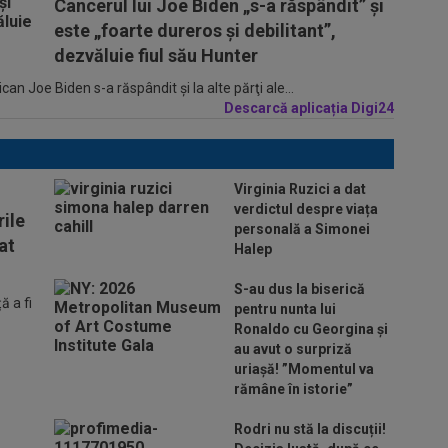
Cancerul lui Joe Biden „s-a răspândit” şi
este „foarte dureros și debilitant”,
dezvăluie fiul său Hunter
n Joe Biden s-a răspândit şi la alte părţi ale...
Descarcă aplicația Digi24
Virginia Ruzici a dat
verdictul despre viața
ile
personală a Simonei
at
Halep
S-au dus la biserică
 a fi
pentru nunta lui
Ronaldo cu Georgina și
au avut o surpriză
uriașă! ”Momentul va
rămâne în istorie”
Rodri nu stă la discuții!