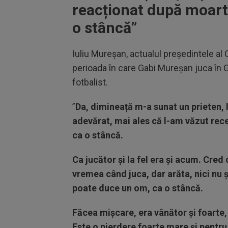
reacționat după moart
o stâncă”
Iuliu Mureșan, actualul președintele al 
perioada în care Gabi Mureșan juca în G
fotbalist.
”
Da, dimineață m-a sunat un prieten, l
adevărat, mai ales că l-am văzut recen
ca o stâncă.
Ca jucător și la fel era și acum. Cred
vremea când juca, dar arăta, nici nu 
poate duce un om, ca o stâncă.
Făcea mișcare, era vânător și foarte,
Este o pierdere foarte mare și pentru