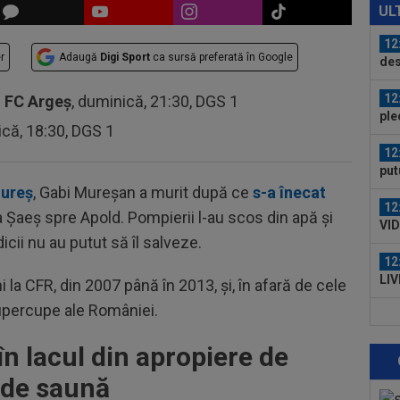
21:
UL
la..
12
r
Adaugă
Digi Sport
ca sursă preferată în Google
des
Ung
12
-
FC Argeș
, duminică, 21:30, DGS 1
ple
ică, 18:30, DGS 1
12
put
apă
Mureș
, Gabi Mureșan a murit după ce
s-a înecat
12
tea Șaeș spre Apold. Pompierii l-au scos din apă și
VID
dicii nu au putut să îl salveze.
Vis
12
LIV
 la CFR, din 2007 până în 2013, și, în afară de cele
ple
 Supercupe ale României.
12
Met
în lacul din apropiere de
Ult
11
 de saună
în 