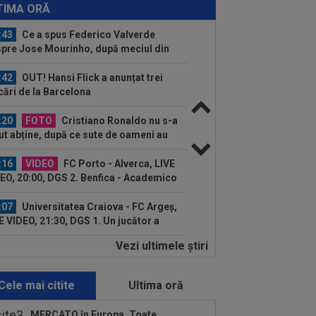
30, DGS 1. Roș-albaștrii, ”ca acasă”
TIMA ORĂ
.
:43
Ce a spus Federico Valverde
pre Jose Mourinho, după meciul din
aria
:42
OUT! Hansi Flick a anunțat trei
cări de la Barcelona
:20
FOTO
Cristiano Ronaldo nu s-a
ut abține, după ce sute de oameni au
rut la...
:16
VIDEO
FC Porto - Alverca, LIVE
EO, 20:00, DGS 2. Benfica - Academico
eu, 22:30...
:07
Universitatea Craiova - FC Argeș,
E VIDEO, 21:30, DGS 1. Un jucător a
cat...
Vezi ultimele ştiri
:07
VIDEO
Chindia Târgoviște -
aloglobus, 16:30, pe Digi Sport 1.
imul meci al...
Cele mai citite
Ultima oră
:57
EXCLUSIV
Dani Coman a intrat
direct și a anunțat 3 transferuri la FC
MERCATO în Europa. Toate