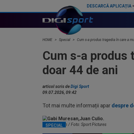
DESCARCĂ APLICAȚIA
CONMEBOL a anunțat că tatăl lui Lionel Messi a murit
HOME
Special
Cum s-a produs tragedia în care a mu
Cum s-a produs t
doar 44 de ani
articol scris de
Digi Sport
09.07.2026, 09:42
Tot mai multe informații apar
despre d
Gabi Mureșan / Foto: Sport Pictures
SPECIAL