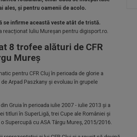
ai ales, și pentru oamenii de acolo.
ă se infirme această veste atât de tristă.
 a reacționat Iuliu Mureșan pentru digisport.ro.
t 8 trofee alături de CFR
ârgu Mureș
tic pentru CFR Cluj în perioada de glorie a
ți de Arpad Paszkany și evoluau în grupele
in Gruia în perioada iulie 2007 - iulie 2013 și a
ei titluri în SuperLigă, trei Cupe ale României și
și o Supercupă cu ASA Târgu Mureș, 2015/2016.
 reprezentativi ai lui CFR Cluj și a reușit să devină