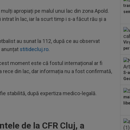
Arg
tra
11
i mulți apropiați pe malul unui lac din zona Apold.
sem
Sup
trat în lac, iar la scurt timp i s-a făcut rău și a
sco
13
”in
Sto
otbalist au sunat la 112, după ce au observat
Vir
12
per
a anunțat
stitidecluj.ro
.
21:
la..
12
acest moment este că fostul internațional ar fi
des
pa rece din lac, dar informația nu a fost confirmată,
S-a
Ung
Geo
12
ple
e stabilită, după expertiza medico-legală.
12
mai
put
lib
apă
tele de la CFR Cluj, a