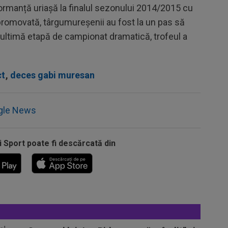
ormanță uriașă la finalul sezonului 2014/2015 cu
romovată, târgumureșenii au fost la un pas să
 o ultimă etapă de campionat dramatică, trofeul a
ct
,
deces gabi muresan
gle News
i Sport poate fi descărcată din