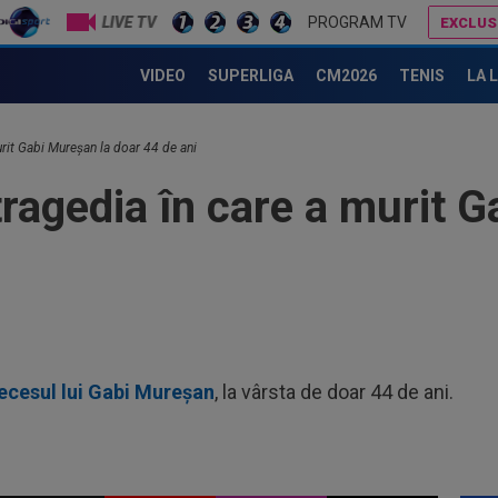
LIVE TV
PROGRAM TV
EXCLUS
Mesajul celor de la FC Argeș, după ce Constantin Pănescu a murit. S-ar fi electrocutat
VIDEO
SUPERLIGA
CM2026
TENIS
LA 
12
VID
Vis
12
rit Gabi Mureșan la doar 44 de ani
LIV
ragedia în care a murit G
ple
12
Met
Ult
11
în 
Arg
11
Sup
ecesul lui Gabi Mureșan
, la vârsta de doar 44 de ani.
sco
13
”in
Sto
12