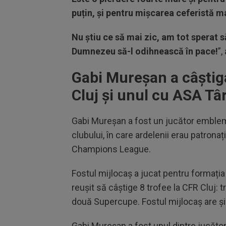
puțin, și pentru mișcarea ceferistă m
Nu știu ce să mai zic, am tot sperat s
Dumnezeu să-l odihnească în pace!
”,
Gabi Mureșan a câștiga
Cluj și unul cu ASA T
Gabi Mureșan a fost un jucător emblema
clubului, în care ardelenii erau patrona
Champions League.
Fostul mijlocaș a jucat pentru formația d
reușit să câștige 8 trofee la CFR Cluj: tr
două Supercupe. Fostul mijlocaș are 
Gabi Mureșan a fost unul dintre jucătorii