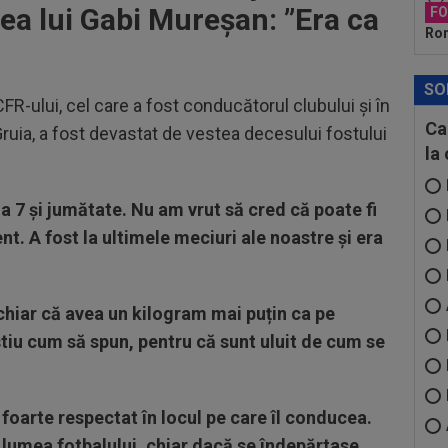
ea lui Gabi Mureșan: ”Era ca
F
Rom
SO
CFR-ului, cel care a fost conducătorul clubului și în
Ca
ruia, a fost devastat de vestea decesului fostului
la
a 7 și jumătate. Nu am vrut să cred că poate fi
t. A fost la ultimele meciuri ale noastre și era
 chiar că avea un kilogram mai puțin ca pe
știu cum să spun, pentru că sunt uluit de cum se
 foarte respectat în locul pe care îl conducea.
 lumea fotbalului, chiar dacă se îndepărtase