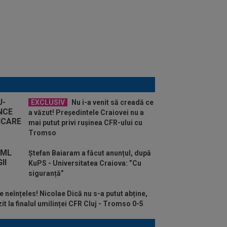
EXCLUSIV
Nu i-a venit să creadă ce
a văzut! Președintele Craiovei nu a
mai putut privi rușinea CFR-ului cu
Tromso
Ștefan Baiaram a făcut anunțul, după
KuPS - Universitatea Craiova: ”Cu
siguranță”
 neînțeles! Nicolae Dică nu s-a putut abține,
it la finalul umilinței CFR Cluj - Tromso 0-5