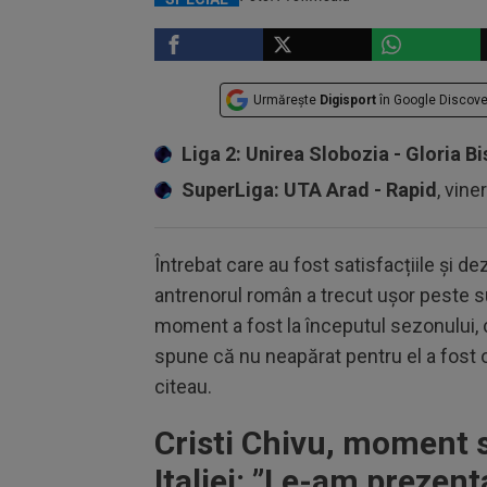
Urmărește
Digisport
în Google Discove
Liga 2: Unirea Slobozia - Gloria Bi
SuperLiga: UTA Arad - Rapid
, vine
Întrebat care au fost satisfacțiile și de
antrenorul român a trecut ușor peste su
moment a fost la începutul sezonului, cân
spune că nu neapărat pentru el a fost o
citeau.
Cristi Chivu, moment s
Italiei: ”Le-am prezent