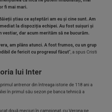
r fi mai mari.
 Băieții știau ce așteptări am eu și cine sunt. Am
mediat la dispoziția echipei. Au fost suișuri și
 în vestiar, dar acum merităm să ne bucurăm.
era, am plâns atunci. A fost frumos, cu un grup
edibil de fericit cu progresul făcut
”, a spus Cristi
oria lui Inter
e primul antrenor din întreaga istorie de 118 ani a
taliei în primul său sezon pe banca tehnică a
 jucat două meciuri în campionat, cu Verona pe