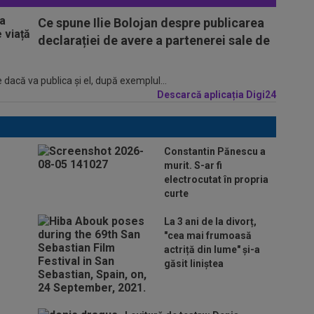
Ce spune Ilie Bolojan despre publicarea
declarației de avere a partenerei sale de
 dacă va publica şi el, după exemplul...
Descarcă aplicația Digi24
Constantin Pănescu a
murit. S-ar fi
electrocutat în propria
curte
La 3 ani de la divorț,
"cea mai frumoasă
actriță din lume" și-a
găsit liniștea