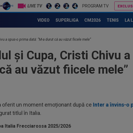
LIVE TV
PROGRAM TV
EXCLUS
Cristi Chivu a tras concluziile, după ce Inter a condus-o pe AC Milan până în minutul 84 și nu a câștigat
VIDEO
SUPERLIGA
CM2026
TENIS
LA 
21
dup
Chivu a spus-o prima dată: ”M-a durut că au văzut fiicele mele”
21
tlul și Cupa, Cristi Chivu 
nor
în..
că au văzut fiicele mele”
21
anu
cu..
21
izb
umi
21
i a oferit un moment emoționant după ce
Inter a învins-o 
Umi
at titlul în Italia.
care
22
dup