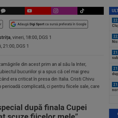
22
cre
UL
nu 
22
r
Adaugă
Digi Sport
ca sursă preferată în Google
Clu
afar
22
strița
, vineri, 18:00, DGS 1
Nic
ri, 21:00, DGS 1
l-a 
21
sub
Gru
zamăgirile din acest prim an al său la Inter,
21
biectul bucuriilor și a spus că cel mai greu
dup
d era criticat în presa din Italia. Cristi Chivu
21
 perioadă complicată, ci pentru fiicele sale, care
nor
în..
21
pecial după finala Cupei
anu
cu..
at scuze fiicelor mele”
21