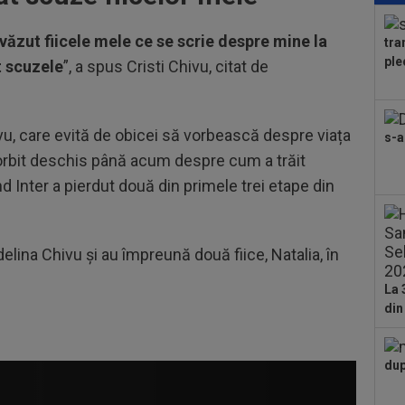
izb
umi
 văzut fiicele mele ce se scrie despre mine la
tra
21
ple
t scuzele
”, a spus Cristi Chivu, citat de
Umi
care
22
dup
vu, care evită de obicei să vorbească despre viața
s-a
a vorbit deschis până acum despre cum a trăit
22
cre
ând Inter a pierdut două din primele trei etape din
nu 
22
Clu
delina Chivu și au împreună două fiice, Natalia, în
afar
22
Nic
La 
l-a 
din
21
sub
Gru
dup