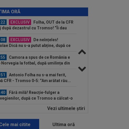
:38
EXCLUSIV
Nu i-a venit să
adă ce a văzut! Președintele Craiovei
TIMA ORĂ
a mai putut privi...
:22
EXCLUSIV
Folha, OUT de la CFR
j după dezastrul cu Tromso! ”Îi dau
ă pe toți!”...
:08
EXCLUSIV
De neînțeles!
olae Dică nu s-a putut abține, după ce
auzit la finalul...
:55
Camora a spus de ce România e
 Norvegia la fotbal, după umilința din
ia...
:51
Antonio Folha nu s-a mai ferit,
ă CFR - Tromso 0-5: ”Am arătat rău...
:40
Fără milă! Reacție-fulger a
vegienilor, după ce Tromso a călcat-o
.
Vezi ultimele ştiri
:39
N-a mai rezistat! Ioan Varga a
nțat ”curățenia” la CFR, după rușinea
.
Cele mai citite
Ultima oră
:38
VIDEO
Imaginile durerii! A