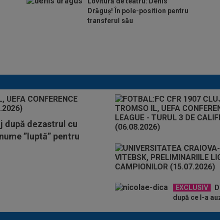
Lovitură de teatru: Denis
Drăguș! În pole-position pentru
transferul său
Micael Leandro a murit, după
ce a fost împușcat în timpul
meciului
j după dezastrul cu
 nume ”luptă” pentru
EXCLUSIV
De
după ce l-a auz