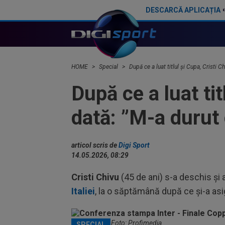
DESCARCĂ APLICAȚIA
L-a ”părăsit” pe Cristi Chivu în Australia
HOME
Special
După ce a luat titlul și Cupa, Cristi 
După ce a luat ti
dată: ”M-a durut 
articol scris de
Digi Sport
14.05.2026, 08:29
Cristi Chivu
(45 de ani) s-a deschis ș
Italiei
, la o săptămână după ce și-a asigur
Cristi Chivu / Foto: Profimedia
SPECIAL