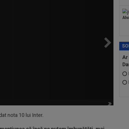
Alv
SO
Ar
Da
dat nota 10 lui Inter.
cu mențiunea că încă ne putem îmbunătăți, mai