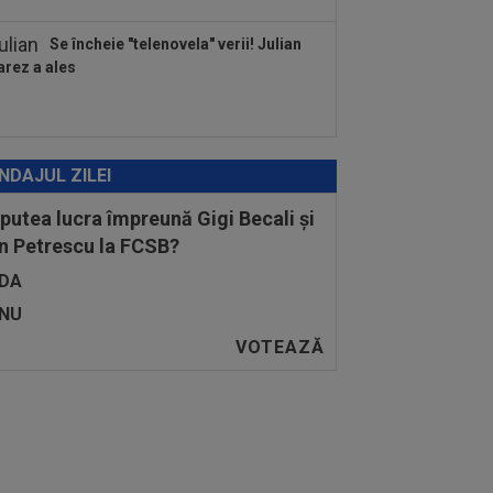
Se încheie "telenovela" verii! Julian
arez a ales
NDAJUL ZILEI
 putea lucra împreună Gigi Becali și
n Petrescu la FCSB?
DA
NU