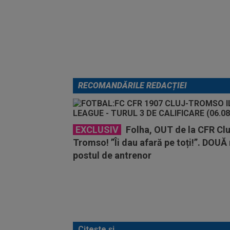
RECOMANDĂRILE REDACȚIEI
EXCLUSIV
Folha, OUT de la CFR Clu
Tromso! ”Îi dau afară pe toți!”. DOUĂ
postul de antrenor
Citește și