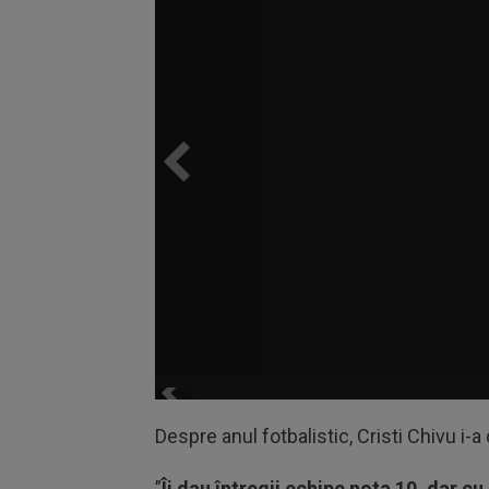
Despre anul fotbalistic, Cristi Chivu i-a 
”
Îi dau întregii echipe nota 10, dar 