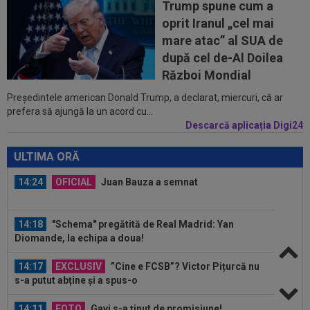
Trump spune cum a
13:52
Rapid a fost acuzată de ”încălcarea
oprit Iranul „cel mai
sistematică a legii”! Apel către conducerea...
mare atac” al SUA de
13:37
EXCLUSIV
Ilie Dumitrescu l-a găsit vinovat la
după cel de-Al Doilea
FCSB: ”N-ai cum să faci asta. Semnal de...
Război Mondial
Președintele american Donald Trump, a declarat, miercuri, că ar
14:59
Abia aștepta! Carragher l-a pus la colț pe Mo
prefera să ajungă la un acord cu...
Salah: "Mă gândeam că vrea să...
Descarcă aplicația Digi24
14:51
OFICIAL
Lotul Universității Craiova la meciul
cu KuPS din Europa League: reveniri...
ULTIMA ORĂ
14:24
OFICIAL
Juan Bauza a semnat
14:18
"Schema" pregătită de Real Madrid: Yan
Diomande, la echipa a doua!
14:17
EXCLUSIV
”Cine e FCSB”? Victor Pițurcă nu
s-a putut abține și a spus-o
14:11
FOTO
Gavi s-a ținut de promisiune!