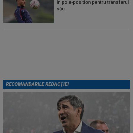
În pole-position pentru transferul
său
Micael Leandro a murit, după ce
a fost împușcat în timpul
meciului
RECOMANDĂRILE REDACȚIEI