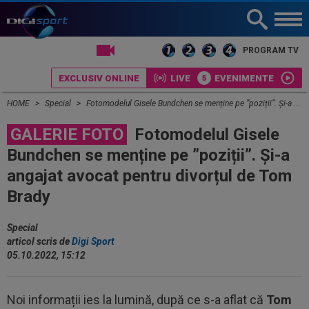
LIVE TV
PROGRAM TV
EXCLUSIV ONLINE
LIVE
EVENIMENTE
HOME
Special
Fotomodelul Gisele Bundchen se menține pe ”poziții”. Și-a angajat avocat pentru divorțul de Tom Brady
GALERIE FOTO
Fotomodelul Gisele
Bundchen se menține pe ”poziții”. Și-a
angajat avocat pentru divorțul de Tom
Brady
Special
articol scris de
Digi Sport
05.10.2022, 15:12
Noi informații ies la lumină, după ce s-a aflat că
Tom