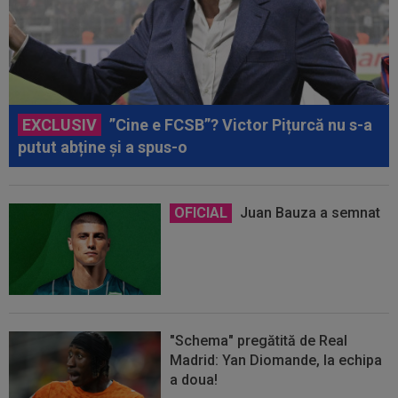
EXCLUSIV
”Cine e FCSB”? Victor Pițurcă nu s-a
putut abține și a spus-o
OFICIAL
Juan Bauza a semnat
"Schema" pregătită de Real
Madrid: Yan Diomande, la echipa
a doua!