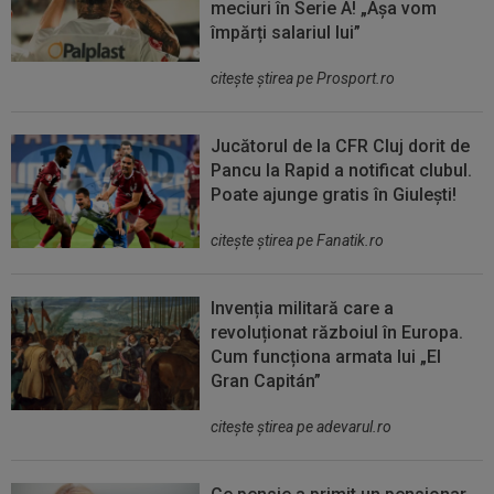
meciuri în Serie A! „Așa vom
împărți salariul lui”
citeşte ştirea pe Prosport.ro
Jucătorul de la CFR Cluj dorit de
Pancu la Rapid a notificat clubul.
Poate ajunge gratis în Giulești!
citeşte ştirea pe Fanatik.ro
Invenția militară care a
revoluționat războiul în Europa.
Cum funcționa armata lui „El
Gran Capitán”
citeşte ştirea pe adevarul.ro