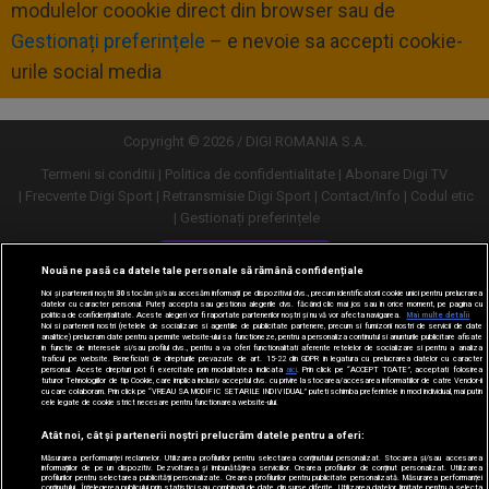
modulelor coookie direct din browser sau de
Gestionați preferințele
– e nevoie sa accepti cookie-
urile social media
Copyright © 2026 / DIGI ROMANIA S.A.
Termeni si conditii
Politica de confidentialitate
Abonare Digi TV
Frecvente Digi Sport
Retransmisie Digi Sport
Contact/Info
Codul etic
Gestionați preferințele
Versiune desktop
Nouă ne pasă ca datele tale personale să rămână confidențiale
Noi și partenerii noștri
30
stocăm și/sau accesăm informații pe dispozitivul dvs., precum identificatorii cookie unici pentru prelucrarea
datelor cu caracter personal. Puteți accepta sau gestiona alegerile dvs. făcând clic mai jos sau în orice moment, pe pagina cu
politica de confidențialitate. Aceste alegeri vor fi raportate partenerilor noștri și nu vă vor afecta navigarea.
Mai multe detalii
Noi si partenerii nostri (retelele de socializare si agentiile de publicitate partenere, precum si furnizorii nostri de servicii de date
analitice) prelucram date pentru a permite website-ului sa functioneze, pentru a personaliza continutul si anunturile publicitare afisate
in functie de interesele si/sau profilul dvs., pentru a va oferi functionalitati aferente retelelor de socializare si pentru a analiza
traficul pe website. Beneficiati de drepturile prevazute de art. 15-22 din GDPR in legatura cu prelucrarea datelor cu caracter
personal. Aceste drepturi pot fi exercitate prin modalitatea indicata
aici
. Prin click pe “ACCEPT TOATE”, acceptati folosirea
tuturor Tehnologiilor de tip Cookie, care implica inclusiv acceptul dvs. cu privire la stocarea/accesarea informatiilor de catre Vendor-ii
cu care colaboram. Prin click pe “VREAU SA MODIFIC SETARILE INDIVIDUAL” puteti schimba preferintele in mod individual, mai putin
cele legate de cookie strict necesare pentru functionarea website-ului.
Atât noi, cât și partenerii noștri prelucrăm datele pentru a oferi:
Măsurarea performanței reclamelor. Utilizarea profilurilor pentru selectarea conținutului personalizat. Stocarea și/sau accesarea
informațiilor de pe un dispozitiv. Dezvoltarea și îmbunătățirea serviciilor. Crearea profilurilor de conținut personalizat. Utilizarea
profilurilor pentru selectarea publicității personalizate. Crearea profilurilor pentru publicitate personalizată. Măsurarea performanței
conținutului. Înțelegerea publicului prin statistici sau combinații de date din surse diferite. Utilizarea datelor limitate pentru a selecta