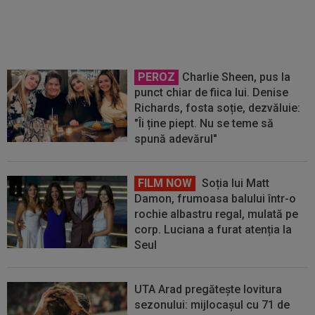
”Ai fost eroul nostru. Vom vorbi
curând”. Avea 4 copii
PEROZ
Charlie Sheen, pus la
punct chiar de fiica lui. Denise
Richards, fosta soție, dezvăluie:
"Îi ține piept. Nu se teme să
spună adevărul"
FILM NOW
Soția lui Matt
Damon, frumoasa balului într-o
rochie albastru regal, mulată pe
corp. Luciana a furat atenția la
Seul
UTA Arad pregătește lovitura
sezonului: mijlocașul cu 71 de