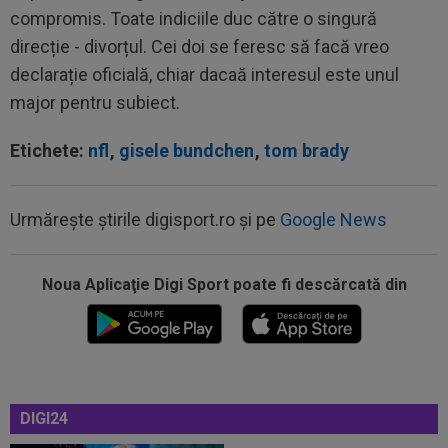
compromis. Toate indiciile duc către o singură
direcție - divorțul. Cei doi se feresc să facă vreo
declarație oficială, chiar dacaă interesul este unul
major pentru subiect.
Etichete:
nfl
,
gisele bundchen
,
tom brady
Urmărește știrile digisport.ro și pe
Google News
Noua Aplicaţie Digi Sport poate fi descărcată din
14:18
"Schema" pregătită de Real Madrid: Yan
Diomande, la echipa a doua!
14:17
EXCLUSIV
”Cine e FCSB”? Victor Pițurcă nu
s-a putut abține și a spus-o
14:11
FOTO
Gavi s-a ținut de promisiune!
DIGI24