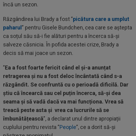
încă un sezon.
Răzgândirea lui Brady a fost ”
picătura care a umplut
paharul
” pentru Gisele Bundchen, cea care se aștepta
ca soțul său să-i fie alături pentru a încerca să-și
salveze căsnicia. În pofida acestei crize, Brady a
decis să mai joace un sezon.
”
Ea a fost foarte fericit când el și-a anunțat
retragerea și nu a fost deloc încântată când s-a
răzgândit. Se confruntă cu o perioadă dificilă. Dar
știu că încearcă sau cel puțin încerca, să-și dea
seama și să vadă dacă va mai funcționa. Vrea să
treacă peste asta și vrea ca lucrurile să se
îmbunătățească
”, a declarat unul dintre apropiații
cuplului pentru revista ”
People
”, ce a dorit să-și
păstreze anonimatul.