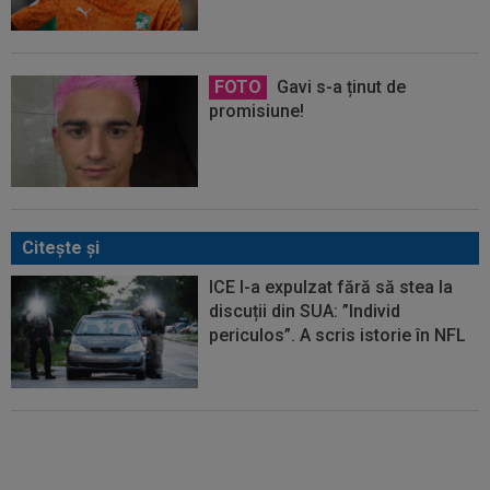
FOTO
Gavi s-a ținut de
promisiune!
Citeşte şi
ICE l-a expulzat fără să stea la
discuții din SUA: ”Individ
periculos”. A scris istorie în NFL
S-a sinucis la 38 de ani, chiar
înainte de aniversarea căsniciei: