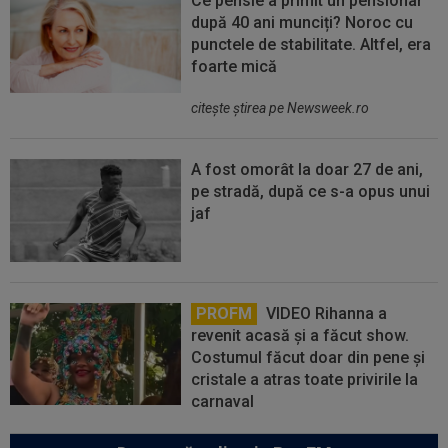
Ce pensie a primit un pensionar
după 40 ani munciți? Noroc cu
punctele de stabilitate. Altfel, era
foarte mică
citeşte ştirea pe Newsweek.ro
A fost omorât la doar 27 de ani,
pe stradă, după ce s-a opus unui
jaf
PROFM
VIDEO Rihanna a
revenit acasă și a făcut show.
Costumul făcut doar din pene și
cristale a atras toate privirile la
carnaval