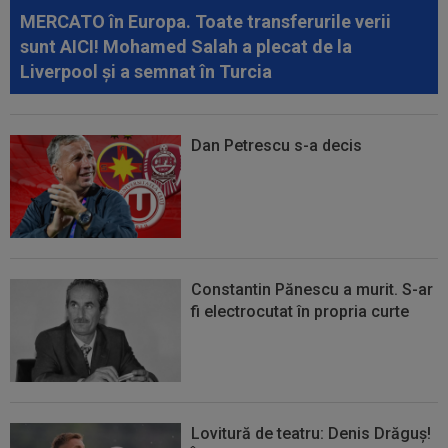
MERCATO în Europa. Toate transferurile verii
sunt AICI! Mohamed Salah a plecat de la
Liverpool și a semnat în Turcia
Dan Petrescu s-a decis
Constantin Pănescu a murit. S-ar
fi electrocutat în propria curte
Lovitură de teatru: Denis Drăguș!