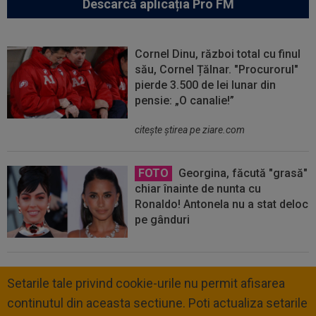
Descarcă aplicația Pro FM
Cornel Dinu, război total cu finul
său, Cornel Țălnar. "Procurorul"
pierde 3.500 de lei lunar din
pensie: „O canalie!”
citeşte ştirea pe ziare.com
FOTO
Georgina, făcută "grasă"
chiar înainte de nunta cu
Ronaldo! Antonela nu a stat deloc
pe gânduri
Setarile tale privind cookie-urile nu permit afisarea
continutul din aceasta sectiune. Poti actualiza setarile