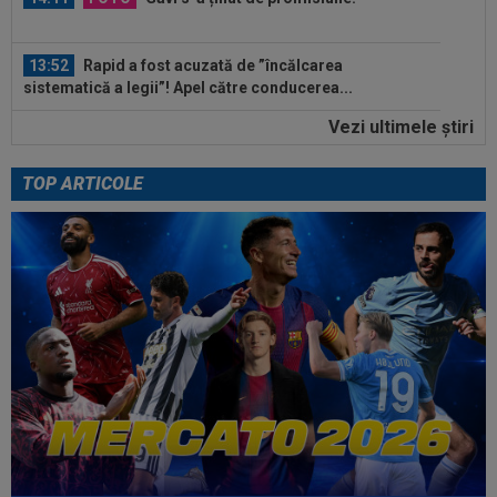
13:52
Rapid a fost acuzată de ”încălcarea
sistematică a legii”! Apel către conducerea...
Vezi ultimele ştiri
13:37
EXCLUSIV
Ilie Dumitrescu l-a găsit vinovat la
FCSB: ”N-ai cum să faci asta. Semnal de...
TOP ARTICOLE
14:59
Abia aștepta! Carragher l-a pus la colț pe Mo
Salah: "Mă gândeam că vrea să...
14:51
OFICIAL
Lotul Universității Craiova la meciul
cu KuPS din Europa League: reveniri...
14:24
OFICIAL
Juan Bauza a semnat
14:18
"Schema" pregătită de Real Madrid: Yan
Diomande, la echipa a doua!
14:17
EXCLUSIV
”Cine e FCSB”? Victor Pițurcă nu
s-a putut abține și a spus-o