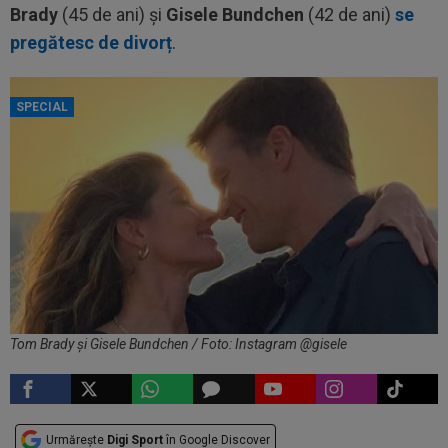
Brady
(45 de ani) și
Gisele Bundchen
(42 de ani)
se
pregătesc de divorț
.
SPECIAL
Tom Brady și Gisele Bundchen / Foto: Instagram @gisele
Urmărește
Digi Sport
în Google Discover