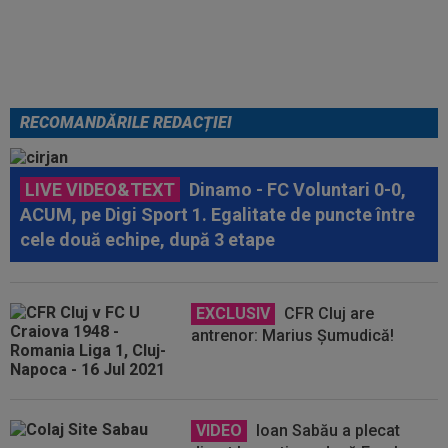
mai putut abține: ”Trebuie să le
fie frică de mine”
RECOMANDĂRILE REDACȚIEI
LIVE VIDEO&TEXT
Dinamo - FC Voluntari 0-0,
ACUM, pe Digi Sport 1. Egalitate de puncte între
cele două echipe, după 3 etape
EXCLUSIV
CFR Cluj are
antrenor: Marius Șumudică!
VIDEO
Ioan Sabău a plecat