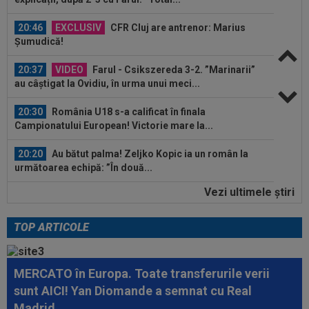
20:37
VIDEO
Farul - Csikszereda 3-2. ”Marinarii”
au câștigat la Ovidiu, în urma unui meci...
20:30
România U18 s-a calificat în finala
Campionatului European! Victorie mare la...
20:20
Au bătut palma! Zeljko Kopic ia un român la
următoarea echipă: ”În două...
20:19
PSG - Manchester United 1-1. Amical de cinci
stele pentru Regina Europei...
Vezi ultimele ştiri
21:31
LIVE VIDEO&TEXT
Dinamo - FC Voluntari 0-
0, ACUM, pe Digi Sport 1. Egalitate de puncte între...
TOP ARTICOLE
21:21
VIDEO
Ioan Sabău a plecat direct la vestiare,
după Farul - Csikszereda 3-2: "Nu mi-a...
MERCATO în Europa. Toate transferurile verii
21:13
Antrenorul de la Csikszereda a rămas fără
sunt AICI! Yan Diomande a semnat cu Real
explicații, după 2-3 cu Farul: ”Total...
Madrid