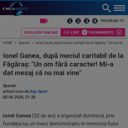
LIVE TV
PROGRAM TV
EXCLUSIV ONLINE
LIVE
EVENIMENTE
HOME
Special
Ionel Ganea, după meciul caritabil de la Făgăraș: "Un om fără caracter! Mi-a dat mesaj că nu mai vine"
Ionel Ganea, după meciul caritabil de la
Făgăraș: "Un om fără caracter! Mi-a
dat mesaj că nu mai vine"
Special
articol scris de
Digi Sport
08.06.2026, 21:38
Ionel Ganea
(52 de ani) a organizat duminică, prin
fundația lui, un meci demonstrativ, în memoria fiului