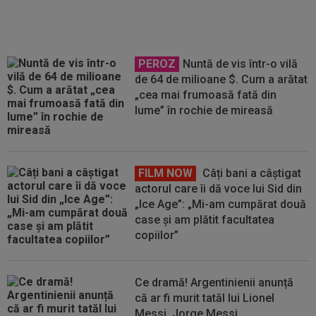
PEROZ
Nuntă de vis într-o vilă
de 64 de milioane $. Cum a arătat
„cea mai frumoasă fată din
lume” în rochie de mireasă
FILM NOW
Câți bani a câștigat
actorul care îi dă voce lui Sid din
„Ice Age”: „Mi-am cumpărat două
case și am plătit facultatea
copiilor”
Ce dramă! Argentinienii anunță
că ar fi murit tatăl lui Lionel
Messi, Jorge Messi