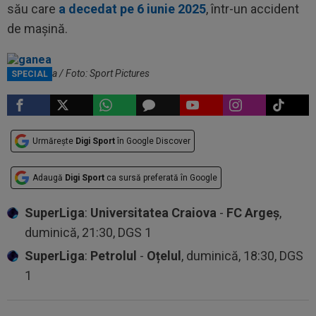
său care
a decedat pe 6 iunie 2025
, într-un accident
de mașină.
Ionel Ganea / Foto: Sport Pictures
SPECIAL
Urmărește
Digi Sport
în Google Discover
Adaugă
Digi Sport
ca sursă preferată în Google
SuperLiga
:
Universitatea Craiova
-
FC Argeș
,
duminică, 21:30, DGS 1
SuperLiga
:
Petrolul
-
Oțelul
, duminică, 18:30, DGS
1