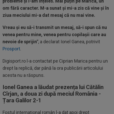
probleme și i-am înțeles. Mai puțin pe Marica, un
om fără caracter. M-a sunat și mi-a zis că vine și în
ziua meciului mi-a dat mesaj că nu mai vine.
Vreau și eu să-i transmit un mesaj, să-i spun că nu
venea pentru mine, venea pentru copilașii care au
nevoie de sprijin"
, a declarat Ionel Ganea, potrivit
Prosport
.
Digisport.ro l-a contactat pe Ciprian Marica pentru un
drept la replică, dar până la ora publicării articolului
acesta nu a răspuns.
Ionel Ganea a lăudat prezența lui Cătălin
Cîrjan, a doua zi după meciul România -
Țara Galilor 2-1
Fostul internațional român l-a dat apoi drept