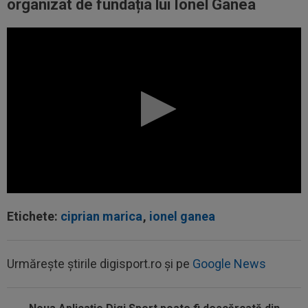
organizat de fundația lui Ionel Ganea
Etichete:
ciprian marica
,
ionel ganea
Urmărește știrile digisport.ro și pe
Google News
20:46
EXCLUSIV
CFR Cluj are antrenor: Marius
Șumudică!
20:37
VIDEO
Farul - Csikszereda 3-2. ”Marinarii”