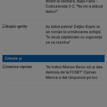
direct la vestiare, după Farul -
Csikszereda 3-2: "Nu mi-a plăcut
deloc!"
Au bătut palma! Zeljko Kopic ia
un român la următoarea echipă:
”În două săptămâni cu siguranță
se va rezolva”
Citeşte şi
”Ar trebui Marius Baciu să-și dea
demisia de la FCSB?” Ciprian
Marica a dat răspunsul pe loc
L-a ”mitraliat” pe MM Stoica,
după greșeala de începător: ”Să
mă ierte! Nu ai voie”