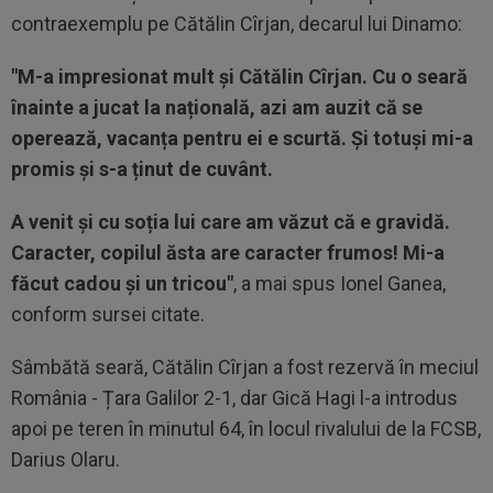
contraexemplu pe Cătălin Cîrjan, decarul lui Dinamo:
"M-a impresionat mult și Cătălin Cîrjan. Cu o seară
înainte a jucat la națională, azi am auzit că se
operează, vacanța pentru ei e scurtă. Și totuși mi-a
promis și s-a ținut de cuvânt.
A venit și cu soția lui care am văzut că e gravidă.
Caracter, copilul ăsta are caracter frumos! Mi-a
făcut cadou și un tricou"
, a mai spus Ionel Ganea,
conform sursei citate.
Sâmbătă seară, Cătălin Cîrjan a fost rezervă în meciul
România - Țara Galilor 2-1, dar Gică Hagi l-a introdus
apoi pe teren în minutul 64, în locul rivalului de la FCSB,
Darius Olaru.