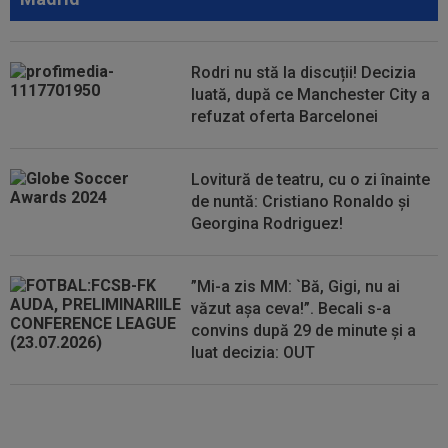
20:46
EXCLUSIV
CFR Cluj are antrenor: Marius
Șumudică!
Rodri nu stă la discuții! Decizia
20:37
VIDEO
Farul - Csikszereda 3-2. ”Marinarii”
luată, după ce Manchester City a
au câștigat la Ovidiu, în urma unui meci...
refuzat oferta Barcelonei
Lovitură de teatru, cu o zi înainte
de nuntă: Cristiano Ronaldo și
Georgina Rodriguez!
”Mi-a zis MM: `Bă, Gigi, nu ai
văzut așa ceva!”. Becali s-a
convins după 29 de minute și a
luat decizia: OUT
FOTO
Mihaela Rădulescu a
fost ”ștearsă complet” și nu s-a