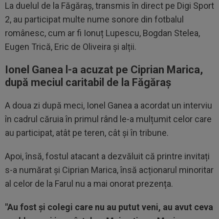
La duelul de la Făgăraș, transmis în direct pe Digi Sport
2, au participat multe nume sonore din fotbalul
românesc, cum ar fi Ionuț Lupescu, Bogdan Stelea,
Eugen Trică, Eric de Oliveira și alții.
Ionel Ganea l-a acuzat pe Ciprian Marica,
după meciul caritabil de la Făgăraș
A doua zi după meci, Ionel Ganea a acordat un interviu
în cadrul căruia în primul rând le-a mulțumit celor care
au participat, atât pe teren, cât și în tribune.
Apoi, însă, fostul atacant a dezvăluit că printre invitați
s-a numărat și Ciprian Marica, însă acționarul minoritar
al celor de la Farul nu a mai onorat prezența.
"Au fost și colegi care nu au putut veni, au avut ceva