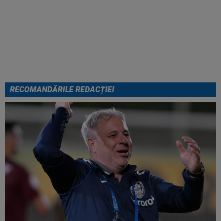
Cel mai bine plătit jucător din
SuperLigă a devenit liber! Gigi
Becali spunea: ”Pregătesc o
bombă! Bani mulți”
RECOMANDĂRILE REDACȚIEI