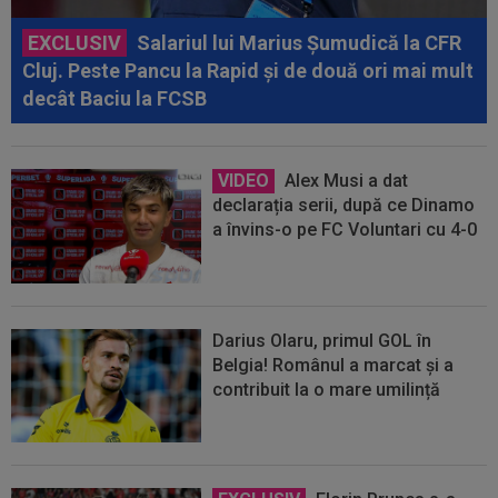
EXCLUSIV
Salariul lui Marius Șumudică la CFR
Cluj. Peste Pancu la Rapid și de două ori mai mult
decât Baciu la FCSB
VIDEO
Alex Musi a dat
declarația serii, după ce Dinamo
a învins-o pe FC Voluntari cu 4-0
Darius Olaru, primul GOL în
Belgia! Românul a marcat și a
contribuit la o mare umilință