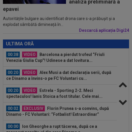
23:58
EXCLUSIV
Salariul lui Marius Șumudică la
analiza preliminară a
CFR Cluj. Peste Pancu la Rapid și de două ori...
epavei
Autoritățile bulgare au identificat drona care s-a prăbușit și a
00:39
Reacția total neașteptată a lui Nuno Campos,
explodat sâmbătă dimineață în...
întrebat de Adrian Mazilu după...
Descarcă aplicația Digi24
00:39
Florin Pîrvu a surprins pe toată lumea, după
umilința cu Dinamo
ULTIMA ORĂ
00:38
VIDEO
Barcelona a pierdut trofeul ”Friuli
Venezia Giulia Cup”! Udinese a dat lovitura...
00:20
VIDEO
Alex Musi a dat declarația serii, după
ce Dinamo a învins-o pe FC Voluntari cu...
00:20
VIDEO
Estrela - Sporting 2-2. Meci
spectaculos! Ianis Stoica a fost titular. Cele mai...
00:02
EXCLUSIV
Florin Prunea s-a convins, după
Dinamo - FC Voluntari: ”Fotbalist! Extraordinar”
00:00
Ion Gheorghe a rupt tăcerea, după ce a