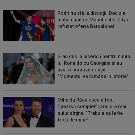
Rodri nu stă la discuții! Decizia
luată, după ce Manchester City a
refuzat oferta Barcelonei
S-au dus la biserică pentru nunta
lui Ronaldo cu Georgina și au
avut o surpriză uriașă!
”Momentul va rămâne în istorie”
Mihaela Rădulescu a fost
”ștearsă complet” și nu s-a mai
putut abține: ”Trebuie să le fie
frică de mine”