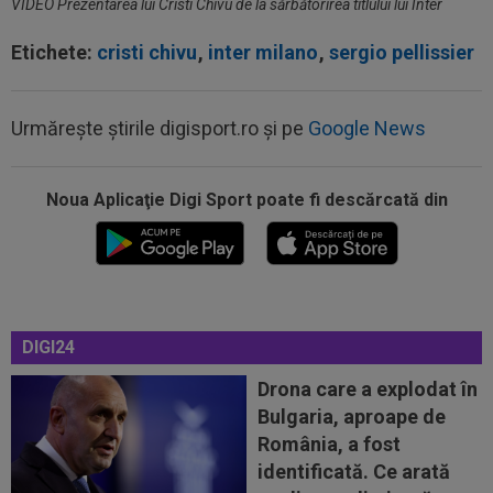
VIDEO Prezentarea lui Cristi Chivu de la sărbătorirea titlului lui Inter
Etichete:
cristi chivu
,
inter milano
,
sergio pellissier
Urmărește știrile digisport.ro și pe
Google News
Noua Aplicaţie Digi Sport poate fi descărcată din
00:20
VIDEO
Alex Musi a dat declarația serii, după
ce Dinamo a învins-o pe FC Voluntari cu...
00:20
VIDEO
Estrela - Sporting 2-2. Meci
spectaculos! Ianis Stoica a fost titular. Cele mai...
DIGI24
00:02
EXCLUSIV
Florin Prunea s-a convins, după
Dinamo - FC Voluntari: ”Fotbalist! Extraordinar”
Drona care a explodat în
Bulgaria, aproape de
00:00
Ion Gheorghe a rupt tăcerea, după ce a
România, a fost
provocat penalty-ul din care Dinamo a...
identificată. Ce arată