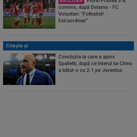
EXCLUSIV
Florin Prunea s-a
convins, după Dinamo - FC
Voluntari: ”Fotbalist!
Extraordinar”
Citeşte şi
Concluzia la care a ajuns
Spalletti, după ce Interul lui Chivu
a bătut-o cu 2-1 pe Juventus
Cristi Chivu a spus lucrurilor pe
nume, după Juventus - Inter 1-2:
"Nu mi-a plăcut deloc!"