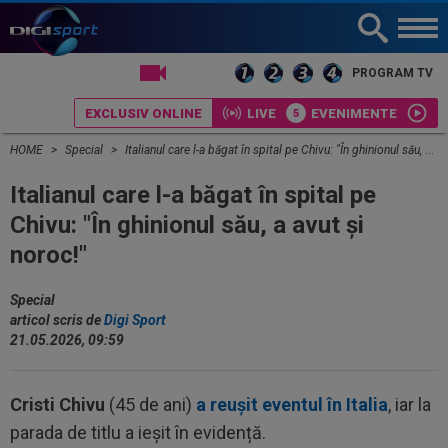
LIVE TV
PROGRAM TV
EXCLUSIV ONLINE
LIVE
EVENIMENTE
HOME
Special
Italianul care l-a băgat în spital pe Chivu: "În ghinionul său, a avut și noroc!"
Italianul care l-a băgat în spital pe
Chivu: "În ghinionul său, a avut și
noroc!"
Special
articol scris de
Digi Sport
21.05.2026, 09:59
Cristi Chivu
(45 de ani)
a reușit eventul în Italia
, iar la
parada de titlu a ieșit în evidență.