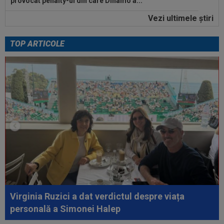
provocat penalty-ul din care Dinamo a...
Vezi ultimele ştiri
23:58
EXCLUSIV
Salariul lui Marius Șumudică la
CFR Cluj. Peste Pancu la Rapid și de două ori...
TOP ARTICOLE
00:39
Reacția total neașteptată a lui Nuno Campos,
întrebat de Adrian Mazilu după...
00:39
Florin Pîrvu a surprins pe toată lumea, după
umilința cu Dinamo
00:38
VIDEO
Barcelona a pierdut trofeul ”Friuli
Venezia Giulia Cup”! Udinese a dat lovitura...
00:20
VIDEO
Alex Musi a dat declarația serii, după
ce Dinamo a învins-o pe FC Voluntari cu...
00:20
VIDEO
Estrela - Sporting 2-2. Meci
spectaculos! Ianis Stoica a fost titular. Cele mai...
Virginia Ruzici a dat verdictul despre viața
personală a Simonei Halep