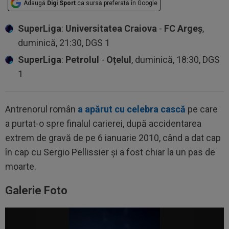
Adaugă
Digi Sport
ca sursă preferată în Google
SuperLiga
:
Universitatea Craiova
-
FC Argeș
,
duminică, 21:30, DGS 1
SuperLiga
:
Petrolul
-
Oțelul
, duminică, 18:30, DGS
1
Antrenorul român
a apărut cu celebra cască
pe care
a purtat-o spre finalul carierei, după accidentarea
extrem de gravă de pe 6 ianuarie 2010, când a dat cap
în cap cu Sergio Pellissier și a fost chiar la un pas de
moarte.
Galerie Foto