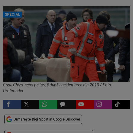
SPECIAL
Cristi Chivu, scos pe targă după accidentarea din 2010 / Foto:
Profimedia
Urmărește
Digi Sport
în Google Discover