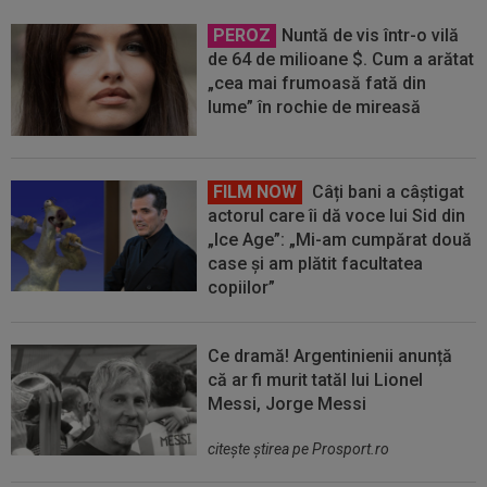
PEROZ
Nuntă de vis într-o vilă
de 64 de milioane $. Cum a arătat
„cea mai frumoasă fată din
lume” în rochie de mireasă
FILM NOW
Câți bani a câștigat
actorul care îi dă voce lui Sid din
„Ice Age”: „Mi-am cumpărat două
case și am plătit facultatea
copiilor”
Ce dramă! Argentinienii anunță
că ar fi murit tatăl lui Lionel
Messi, Jorge Messi
citeşte ştirea pe Prosport.ro