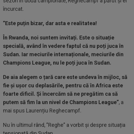
sezon în două campionate, Reghecampf a părut și el
încurcat.
”Este puțin bizar, dar asta e realitatea!
În Rwanda, noi suntem invitați. Este o situație
specială, având în vedere faptul că nu poți juca în
Sudan. Iar meciurile internaționale, meciurile din
Champions League, nu le poți juca în Sudan.
De aia alegem o țară care este undeva în mijloc, să
fie și ușor cu deplasările, pentru că în Africa este
foarte dificil. Și încercăm să ne pregătim ca să
putem să fim la un nivel de Champions League”
, a
mai spus Laurențiu Reghecampf.
Nu în ultimul rând, ”Reghe” a vorbit și despre situația
tensionată din Sudan.