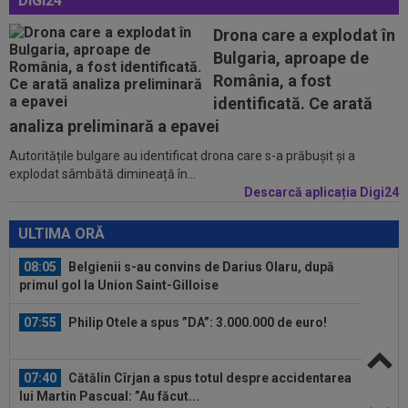
DIGI24
învins-o pe Juventus
Drona care a explodat în
07:10
Ioan Varga a luat decizia în cazul lui Marian
Bulgaria, aproape de
Huja! Fundașul e dorit de Rapid
România, a fost
00:39
Reacția total neașteptată a lui Nuno Campos,
identificată. Ce arată
întrebat de Adrian Mazilu după...
analiza preliminară a epavei
Autoritățile bulgare au identificat drona care s-a prăbușit și a
08:25
Lovitură uriașă: abia transferat de
explodat sâmbătă dimineață în...
Trabzonspor, s-a accidentat în minutul 20...
Descarcă aplicația Digi24
08:10
Noul transfer al lui Real Madrid l-a lăsat
”mască” la debut: Jose Mourinho...
ULTIMA ORĂ
08:05
Belgienii s-au convins de Darius Olaru, după
primul gol la Union Saint-Gilloise
07:55
Philip Otele a spus ”DA”: 3.000.000 de euro!
07:40
Cătălin Cîrjan a spus totul despre accidentarea
lui Martin Pascual: ”Au făcut...