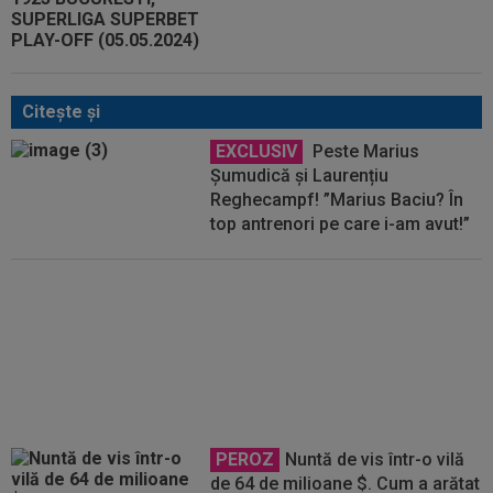
Citeşte şi
EXCLUSIV
Peste Marius
Șumudică și Laurențiu
Reghecampf! ”Marius Baciu? În
top antrenori pe care i-am avut!”
OFICIAL
A semnat, după ce a
refuzat 40.000€ pe lună: convins
de Laurențiu Reghecampf!
PEROZ
Nuntă de vis într-o vilă
de 64 de milioane $. Cum a arătat