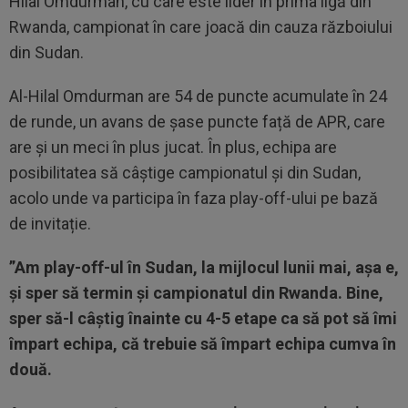
Hilal Omdurman, cu care este lider în prima ligă din
Rwanda, campionat în care joacă din cauza războiului
din Sudan.
Al-Hilal Omdurman are 54 de puncte acumulate în 24
de runde, un avans de șase puncte față de APR, care
are și un meci în plus jucat. În plus, echipa are
posibilitatea să câștige campionatul și din Sudan,
acolo unde va participa în faza play-off-ului pe bază
de invitație.
”Am play-off-ul în Sudan, la mijlocul lunii mai, așa e,
și sper să termin și campionatul din Rwanda. Bine,
sper să-l câștig înainte cu 4-5 etape ca să pot să îmi
împart echipa, că trebuie să împart echipa cumva în
două.