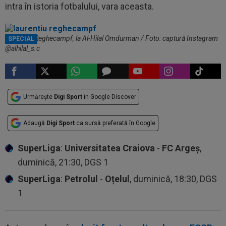
intra în istoria fotbalului, vara aceasta.
Laurențiu Reghecampf, la Al-Hilal Omdurman / Foto: captură Instagram
SPECIAL
@alhilal_s.c
Urmărește
Digi Sport
în Google Discover
Adaugă
Digi Sport
ca sursă preferată în Google
SuperLiga
:
Universitatea Craiova
-
FC Argeș
,
duminică, 21:30, DGS 1
SuperLiga
:
Petrolul
-
Oțelul
, duminică, 18:30, DGS
1