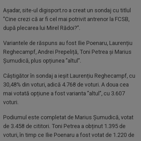
Așadar, site-ul digisport.ro a creat un sondaj cu titlul
”Cine crezi că ar fi cel mai potrivit antrenor la FCSB,
după plecarea lui Mirel Rădoi?”.
Variantele de răspuns au fost Ilie Poenaru, Laurențiu
Reghecampf, Andrei Prepeliță, Toni Petrea și Marius
Șumudică, plus opțiunea ”altul”.
Câștigător în sondaj a ieșit Laurențiu Reghecampf, cu
30,48% din voturi, adică 4.768 de voturi. A doua cea
mai votată opțiune a fost varianta ”altul”, cu 3.607
voturi.
Podiumul este completat de Marius Șumudică, votat
de 3.458 de cititori. Toni Petrea a obținut 1.395 de
voturi, în timp ce Ilie Poenaru a fost votat de 1.220 de