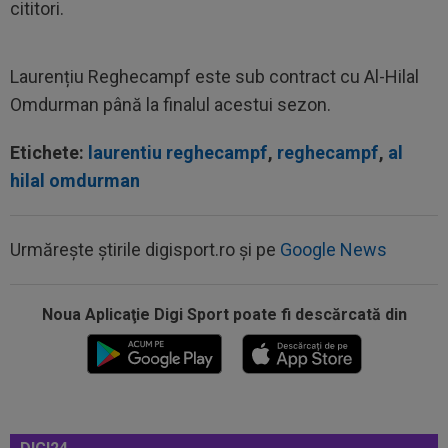
cititori.
Laurențiu Reghecampf este sub contract cu Al-Hilal
Omdurman până la finalul acestui sezon.
Etichete:
laurentiu reghecampf
,
reghecampf
,
al
hilal omdurman
Urmărește știrile digisport.ro și pe
Google News
Noua Aplicaţie Digi Sport poate fi descărcată din
07:55
Philip Otele a spus ”DA”: 3.000.000 de euro!
07:40
Cătălin Cîrjan a spus totul despre accidentarea
lui Martin Pascual: ”Au făcut...
07:39
Nota primită de Cristi Chivu, după ce Inter a