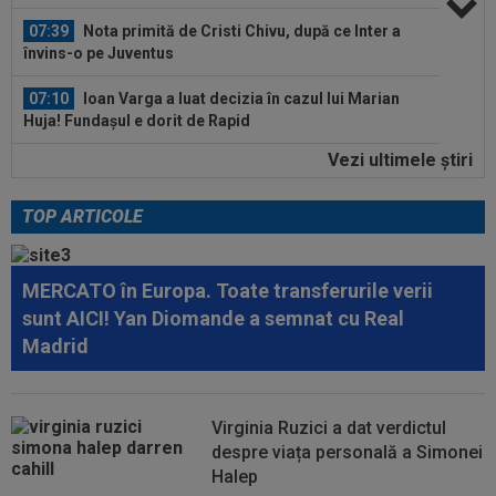
07:39
Nota primită de Cristi Chivu, după ce Inter a
învins-o pe Juventus
07:10
Ioan Varga a luat decizia în cazul lui Marian
Huja! Fundașul e dorit de Rapid
Vezi ultimele ştiri
00:39
Reacția total neașteptată a lui Nuno Campos,
întrebat de Adrian Mazilu după...
TOP ARTICOLE
08:25
Lovitură uriașă: abia transferat de
Trabzonspor, s-a accidentat în minutul 20...
MERCATO în Europa. Toate transferurile verii
08:10
Noul transfer al lui Real Madrid l-a lăsat
sunt AICI! Yan Diomande a semnat cu Real
”mască” la debut: Jose Mourinho...
Madrid
08:05
Belgienii s-au convins de Darius Olaru, după
primul gol la Union Saint-Gilloise
Virginia Ruzici a dat verdictul
07:55
Philip Otele a spus ”DA”: 3.000.000 de euro!
despre viața personală a Simonei
Halep