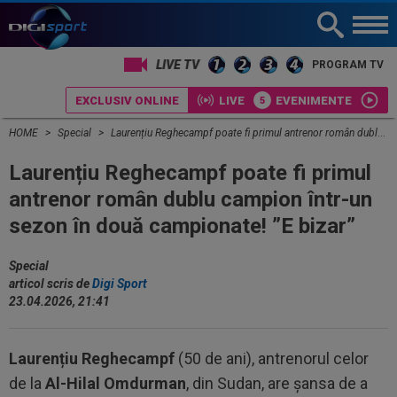
PROGRAM TV
EXCLUSIV ONLINE
LIVE
EVENIMENTE
HOME
Special
Laurențiu Reghecampf poate fi primul antrenor român dublu campion într-un sezon în două campionate! ”E bizar”
Laurențiu Reghecampf poate fi primul
antrenor român dublu campion într-un
sezon în două campionate! ”E bizar”
Special
articol scris de
Digi Sport
23.04.2026, 21:41
Laurențiu Reghecampf
(50 de ani), antrenorul celor
de la
Al-Hilal Omdurman
, din Sudan, are șansa de a