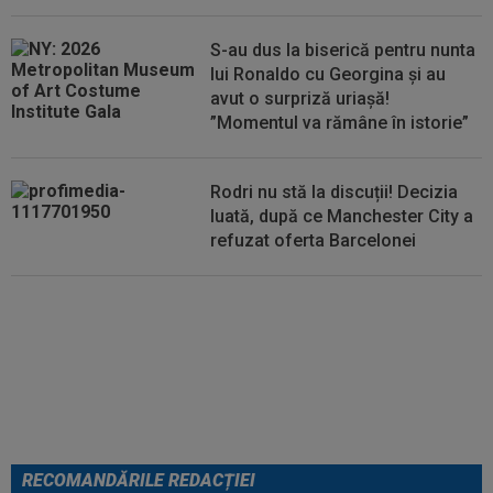
07:40
Cătălin Cîrjan a spus totul despre accidentarea
lui Martin Pascual: ”Au făcut...
S-au dus la biserică pentru nunta
lui Ronaldo cu Georgina și au
avut o surpriză uriașă!
”Momentul va rămâne în istorie”
Rodri nu stă la discuții! Decizia
luată, după ce Manchester City a
refuzat oferta Barcelonei
Cel mai bine plătit jucător din
SuperLigă a devenit liber! Gigi
Becali spunea: ”Pregătesc o
bombă! Bani mulți”
RECOMANDĂRILE REDACȚIEI