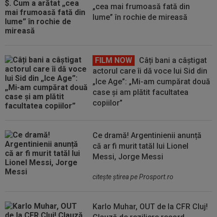
„cea mai frumoasă fată din
lume” în rochie de mireasă
FILM NOW
Câți bani a câștigat
actorul care îi dă voce lui Sid din
„Ice Age”: „Mi-am cumpărat două
case și am plătit facultatea
copiilor”
Ce dramă! Argentinienii anunță
că ar fi murit tatăl lui Lionel
Messi, Jorge Messi
citeşte ştirea pe Prosport.ro
Karlo Muhar, OUT de la CFR Cluj!