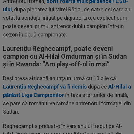
Antrenorul român,
dorit foarte mult pe banca FCSB-
ului
, după plecarea lui Mirel Rădoi, de către cei care au
votat la sondajul inițiat pe digisport.ro, a explicat cum
poate deveni primul antrenor dublu campion într-un
sezon în două campionate.
Laurențiu Reghecampf, poate deveni
campion cu Al-Hilal Omdurman și în Sudan
și în Rwanda: ”Am play-off-ul în mai”
Deși presa africană anunța în urmă cu 10 zile că
Laurențiu Reghecampf va fi demis
după ce
Al-Hilal a
părăsit Liga Campionilor
în faza sferturilor de finală,
se pare că românul va rămâne antrenorul formației din
Sudan.
Reghecampf a preluat-o în vara anului trecut pe Al-