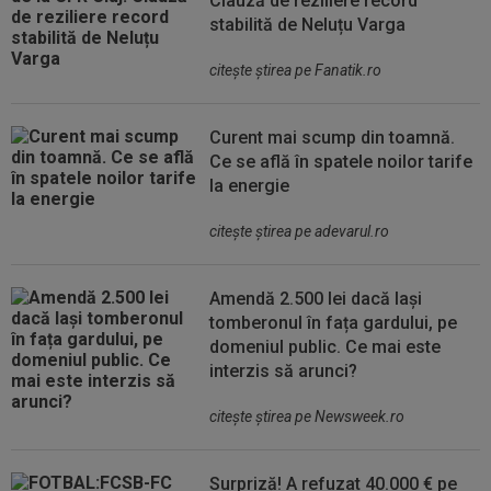
Clauză de reziliere record
stabilită de Neluțu Varga
citeşte ştirea pe Fanatik.ro
Curent mai scump din toamnă.
Ce se află în spatele noilor tarife
la energie
citeşte ştirea pe adevarul.ro
Amendă 2.500 lei dacă lași
tomberonul în fața gardului, pe
domeniul public. Ce mai este
interzis să arunci?
citeşte ştirea pe Newsweek.ro
Surpriză! A refuzat 40.000 € pe