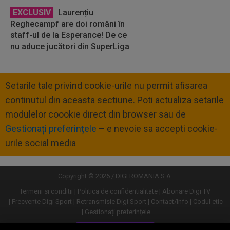
EXCLUSIV
Laurențiu
Reghecampf are doi români în
staff-ul de la Esperance! De ce
nu aduce jucători din SuperLiga
Setarile tale privind cookie-urile nu permit afisarea
continutul din aceasta sectiune. Poti actualiza setarile
modulelor coookie direct din browser sau de
Gestionați preferințele
– e nevoie sa accepti cookie-
urile social media
Copyright © 2026 / DIGI ROMANIA S.A.
Termeni si conditii
Politica de confidentialitate
Abonare Digi TV
Frecvente Digi Sport
Retransmisie Digi Sport
Contact/Info
Codul etic
Gestionați preferințele