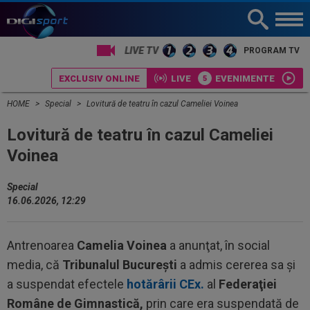
PROGRAM TV
EXCLUSIV ONLINE
LIVE
EVENIMENTE
HOME
Special
Lovitură de teatru în cazul Cameliei Voinea
Lovitură de teatru în cazul Cameliei
Voinea
Special
16.06.2026, 12:29
Antrenoarea
Camelia Voinea
a anunţat, în social
media, că
Tribunalul Bucureşti
a admis cererea sa şi
a suspendat efectele
hotărârii CEx.
al
Federaţiei
Române de Gimnastică,
prin care era suspendată de