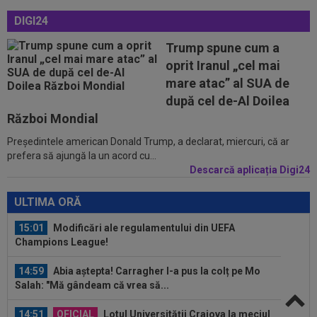
DIGI24
14:18
"Schema" pregătită de Real Madrid: Yan
Trump spune cum a
Diomande, la echipa a doua!
oprit Iranul „cel mai
mare atac” al SUA de
14:17
EXCLUSIV
”Cine e FCSB”? Victor Pițurcă nu
s-a putut abține și a spus-o
după cel de-Al Doilea
Război Mondial
15:16
Stefanos Tsitsipas a oprit meciul la Montreal:
”Alo? Unde suntem aici?”
Președintele american Donald Trump, a declarat, miercuri, că ar
prefera să ajungă la un acord cu...
15:09
A fost la un pas de Inter, dar a bătut palma cu
Descarcă aplicația Digi24
altă echipă și l-a lăsat pe...
ULTIMA ORĂ
15:01
Modificări ale regulamentului din UEFA
Champions League!
14:59
Abia aștepta! Carragher l-a pus la colț pe Mo
Salah: "Mă gândeam că vrea să...
14:51
OFICIAL
Lotul Universității Craiova la meciul
cu KuPS din Europa League: reveniri...