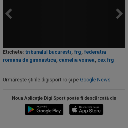
Etichete:
tribunalul bucuresti
,
frg
,
federatia
romana de gimnastica
,
camelia voinea
,
cex frg
Urmărește știrile digisport.ro și pe
Google News
14:59
Abia aștepta! Carragher l-a pus la colț pe Mo
Salah: "Mă gândeam că vrea să...
Noua Aplicaţie Digi Sport poate fi descărcată din
14:51
OFICIAL
Lotul Universității Craiova la meciul
cu KuPS din Europa League: reveniri...
14:24
OFICIAL
Juan Bauza a semnat