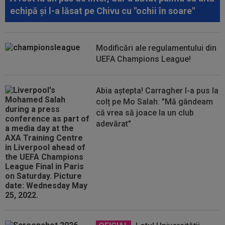
echipă și l-a lăsat pe Chivu cu "ochii în soare"
Modificări ale regulamentului din
UEFA Champions League!
Abia aștepta! Carragher l-a pus la
colț pe Mo Salah: "Mă gândeam
că vrea să joace la un club
adevărat"