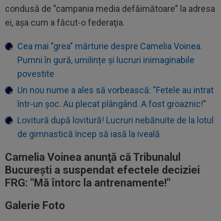
condusă de ”campania media defăimătoare” la adresa
ei, aşa cum a făcut-o federaţia.
Cea mai "grea" mărturie despre Camelia Voinea.
Pumni în gură, umilințe și lucruri inimaginabile
povestite
Un nou nume a ales să vorbească: "Fetele au intrat
într-un șoc. Au plecat plângând. A fost groaznic!"
Lovitură după lovitură! Lucruri nebănuite de la lotul
de gimnastică încep să iasă la iveală
Camelia Voinea anunţă că Tribunalul
Bucureşti a suspendat efectele deciziei
FRG: "Mă întorc la antrenamente!"
Galerie Foto