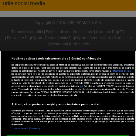
urile social media
Copyright © 2026 / DIGI ROMANIA S.A.
Termeni si conditii
Politica de confidentialitate
Abonare Digi TV
Frecvente Digi Sport
Retransmisie Digi Sport
Contact/Info
Codul etic
Gestionați preferințele
Versiune desktop
Nouă ne pasă ca datele tale personale să rămână confidențiale
Noi și partenerii noștri
30
stocăm și/sau accesăm informații pe dispozitivul dvs., precum identificatorii cookie unici pentru prelucrarea
datelor cu caracter personal. Puteți accepta sau gestiona alegerile dvs. făcând clic mai jos sau în orice moment, pe pagina cu
politica de confidențialitate. Aceste alegeri vor fi raportate partenerilor noștri și nu vă vor afecta navigarea.
Mai multe detalii
Noi si partenerii nostri (retelele de socializare si agentiile de publicitate partenere, precum si furnizorii nostri de servicii de date
analitice) prelucram date pentru a permite website-ului sa functioneze, pentru a personaliza continutul si anunturile publicitare afisate
in functie de interesele si/sau profilul dvs., pentru a va oferi functionalitati aferente retelelor de socializare si pentru a analiza
traficul pe website. Beneficiati de drepturile prevazute de art. 15-22 din GDPR in legatura cu prelucrarea datelor cu caracter
personal. Aceste drepturi pot fi exercitate prin modalitatea indicata
aici
. Prin click pe “ACCEPT TOATE”, acceptati folosirea
tuturor Tehnologiilor de tip Cookie, care implica inclusiv acceptul dvs. cu privire la stocarea/accesarea informatiilor de catre Vendor-ii
cu care colaboram. Prin click pe “VREAU SA MODIFIC SETARILE INDIVIDUAL” puteti schimba preferintele in mod individual, mai putin
cele legate de cookie strict necesare pentru functionarea website-ului.
Atât noi, cât și partenerii noștri prelucrăm datele pentru a oferi:
Măsurarea performanței reclamelor. Utilizarea profilurilor pentru selectarea conținutului personalizat. Stocarea și/sau accesarea
informațiilor de pe un dispozitiv. Dezvoltarea și îmbunătățirea serviciilor. Crearea profilurilor de conținut personalizat. Utilizarea
profilurilor pentru selectarea publicității personalizate. Crearea profilurilor pentru publicitate personalizată. Măsurarea performanței
conținutului. Înțelegerea publicului prin statistici sau combinații de date din surse diferite. Utilizarea datelor limitate pentru a selecta
conținutul. Utilizarea de date limitate pentru a selecta publicitatea. Date precise de geolocație și identificarea prin scanarea
dispozitivului.
URMĂREȘTE-NE ȘI PE:
Listă parteneri (furnizori)