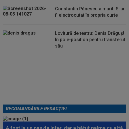
14:51
OFICIAL
Lotul Universității Craiova la meciul
Constantin Pănescu a murit. S-ar
cu KuPS din Europa League: reveniri...
fi electrocutat în propria curte
Lovitură de teatru: Denis Drăguș!
În pole-position pentru transferul
său
Micael Leandro a murit, după ce
a fost împușcat în timpul
meciului
RECOMANDĂRILE REDACȚIEI
A fost la un pas de Inter, dar a bătut palma cu altă