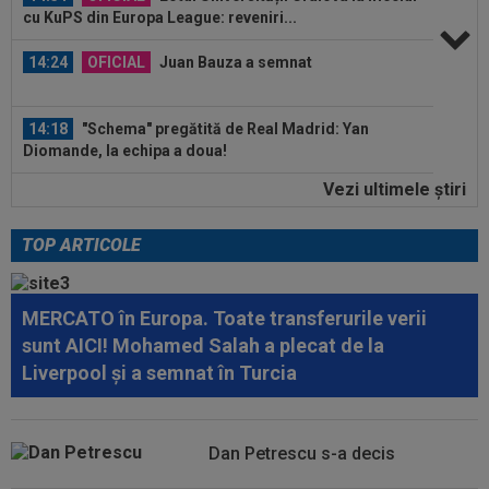
14:24
OFICIAL
Juan Bauza a semnat
14:18
"Schema" pregătită de Real Madrid: Yan
Diomande, la echipa a doua!
14:17
EXCLUSIV
”Cine e FCSB”? Victor Pițurcă nu
Vezi ultimele ştiri
s-a putut abține și a spus-o
15:16
Stefanos Tsitsipas a oprit meciul la Montreal:
TOP ARTICOLE
”Alo? Unde suntem aici?”
15:09
A fost la un pas de Inter, dar a bătut palma cu
MERCATO în Europa. Toate transferurile verii
altă echipă și l-a lăsat pe...
sunt AICI! Mohamed Salah a plecat de la
Liverpool și a semnat în Turcia
15:01
Modificări ale regulamentului din UEFA
Champions League!
14:59
Abia aștepta! Carragher l-a pus la colț pe Mo
Dan Petrescu s-a decis
Salah: "Mă gândeam că vrea să...