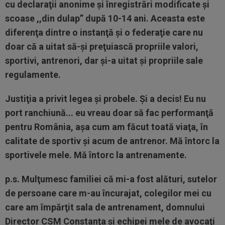
cu declaraţii anonime şi înregistrări modificate şi
scoase ,,din dulap” după 10-14 ani. Aceasta este
diferenţa dintre o instanţă şi o federaţie care nu
doar că a uitat să-şi preţuiască propriile valori,
sportivi, antrenori, dar şi-a uitat şi propriile sale
regulamente.
Justiţia a privit legea şi probele. Şi a decis! Eu nu
port ranchiună... eu vreau doar să fac performanţă
pentru România, aşa cum am făcut toată viaţa, în
calitate de sportiv şi acum de antrenor. Mă întorc la
sportivele mele. Mă întorc la antrenamente.
p.s. Mulţumesc familiei că mi-a fost alături, sutelor
de persoane care m-au încurajat, colegilor mei cu
care am împărţit sala de antrenament, domnului
Director CSM Constanţa şi echipei mele de avocaţi