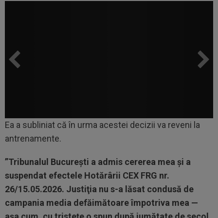
Ea a subliniat că în urma acestei decizii va reveni la
antrenamente.
”Tribunalul Bucureşti a admis cererea mea şi a
suspendat efectele Hotărârii CEX FRG nr.
26/15.05.2026. Justiţia nu s-a lăsat condusă de
campania media defăimătoare împotriva mea —
aşa cum, cu tristeţe o spun după jumătate de secol