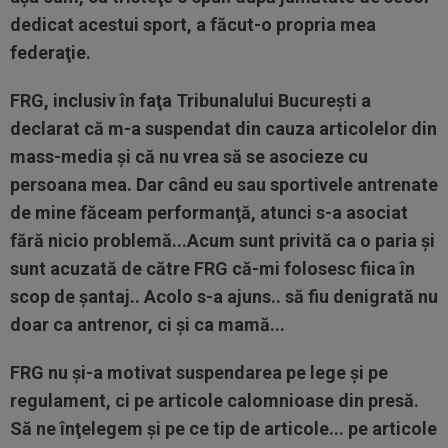
dedicat acestui sport, a făcut-o propria mea
federaţie.
FRG, inclusiv în faţa Tribunalului Bucureşti a
declarat că m-a suspendat din cauza articolelor din
mass-media şi că nu vrea să se asocieze cu
persoana mea. Dar când eu sau sportivele antrenate
de mine făceam performanţă, atunci s-a asociat
fără nicio problemă...
Acum sunt privită ca o paria şi
sunt acuzată de către FRG că-mi folosesc fiica în
scop de şantaj.. Acolo s-a ajuns.. să fiu denigrată nu
doar ca antrenor, ci şi ca mamă...
FRG nu şi-a motivat suspendarea pe lege şi pe
regulament, ci pe articole calomnioase din presă.
Să ne înţelegem şi pe ce tip de articole... pe articole