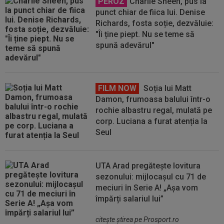
PEROZ
Charlie Sheen, pus la
punct chiar de fiica lui. Denise
Richards, fosta soție, dezvăluie:
"Îi ține piept. Nu se teme să
spună adevărul"
FILM NOW
Soția lui Matt
Damon, frumoasa balului într-o
rochie albastru regal, mulată pe
corp. Luciana a furat atenția la
Seul
UTA Arad pregătește lovitura
sezonului: mijlocașul cu 71 de
meciuri în Serie A! „Așa vom
împărți salariul lui”
citeşte ştirea pe Prosport.ro