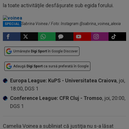
la toate activităţile desfăşurate sub egida forului.
Camelia și Sabrina Voinea / Foto: Instagram @sabrina_voinea_alexia
SPECIAL
Urmărește
Digi Sport
în Google Discover
Adaugă
Digi Sport
ca sursă preferată în Google
Europa League: KuPS - Universitatea Craiova
, joi,
18:00, DGS 1
Conference League: CFR Cluj - Tromso
, joi, 20:00,
DGS 1
Camelia Voinea a subliniat că justiţia nu s-a lăsat