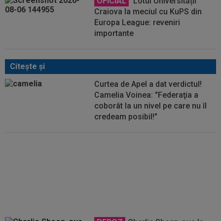
OFICIAL
Lotul Universității
Craiova la meciul cu KuPS din
Europa League: reveniri
importante
Citeşte şi
Curtea de Apel a dat verdictul!
Camelia Voinea: "Federaţia a
coborât la un nivel pe care nu îl
credeam posibil!"
A fost omorât la doar 27 de ani,
pe stradă, după ce s-a opus unui
jaf