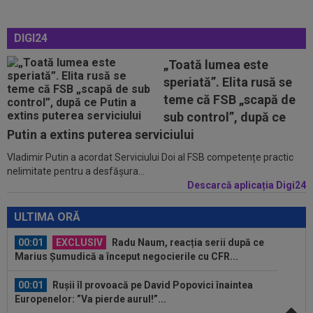
Rapid: ”Mamă, aoleu! Puțin respect nu...
23:54
”Păcat!” Adrian Mihalcea a spus totul despre
DIGI24
Alexi Pitu, după ce jucătorul fost...
„Toată lumea este
23:42
EXCLUSIV
2 la 1: au dat verdictul la cea mai
speriată”. Elita rusă se
controversată fază din UTA - Rapid...
teme că FSB „scapă de
sub control”, după ce
00:02
EXCLUSIV
Rapid a dat lovitura! Victor
Angelescu a anunțat transferul: "Foarte bun"
Putin a extins puterea serviciului
Vladimir Putin a acordat Serviciului Doi al FSB competențe practic
00:02
OFICIAL
Dezastru: după Barcelona, a ratat
nelimitate pentru a desfășura...
transferul la încă o echipă de UCL! Picat la...
Descarcă aplicația Digi24
00:01
EXCLUSIV
Radu Naum, reacția serii după ce
Marius Șumudică a început negocierile cu CFR...
ULTIMA ORĂ
00:01
Rușii îl provoacă pe David Popovici înaintea
Europenelor: ”Va pierde aurul!”...
00:00
EXCLUSIV
Atacant pentru FCSB! A făcut
anunțul ÎN DIRECT: ”Îi dau eu lui Gigi unul bun”