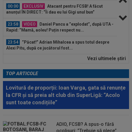
23:58
VIDEO
Daniel Pancu a ”explodat”, după UTA -
Rapid: ”Mamă, aoleu! Puțin respect nu...
23:54
”Păcat!” Adrian Mihalcea a spus totul despre
Alexi Pitu, după ce jucătorul fost...
23:42
EXCLUSIV
2 la 1: au dat verdictul la cea mai
controversată fază din UTA - Rapid...
Vezi ultimele ştiri
00:02
EXCLUSIV
Rapid a dat lovitura! Victor
Angelescu a anunțat transferul: "Foarte bun"
TOP ARTICOLE
00:02
OFICIAL
Dezastru: după Barcelona, a ratat
transferul la încă o echipă de UCL! Picat la...
Lovitură de proporții: Ioan Varga, gata să renunțe
la CFR și să preia alt club din SuperLigă: ”Acolo
00:01
EXCLUSIV
Radu Naum, reacția serii după ce
sunt toate condițiile”
Marius Șumudică a început negocierile cu CFR...
00:01
Rușii îl provoacă pe David Popovici înaintea
Europenelor: ”Va pierde aurul!”...
ADIO, FCSB? A spus-o fără
ocolișuri: ”Trebuie să plece”