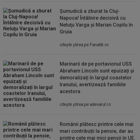
Șumudică a zburat la Cluj-
Napoca! Întâlnire decisivă cu
Neluţu Varga şi Marian Copilu în
Gruia
citeşte ştirea pe Fanatik.ro
Marinarii de pe portavionul USS
Abraham Lincoln sunt epuizați și
demoralizați în largul coastelor
Iranului, avertizează familiile
acestora
citeşte ştirea pe adevarul.ro
Românii plătesc printre cele mai
mari contribuții la pensie, dar au
printre cele mai mici pensii în UE.