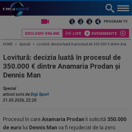
LIVE TV
PROGRAM TV
EXCLUSIV ONLINE
LIVE
EVENIMENTE
HOME
Special
Lovitură: decizia luată în procesul de 350.000 € dintre Anamaria Prodan și Dennis Man
Lovitură: decizia luată în procesul de
350.000 € dintre Anamaria Prodan și
Dennis Man
Special
articol scris de
Digi Sport
21.05.2026, 22:20
Procesul în care
Anamaria Prodan
îi solicită
350.000
de euro
lui
Dennis Man
va fi rejudecat de la zero.