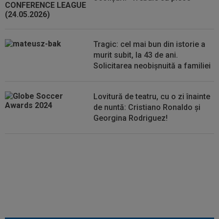
00:00
EXCLUSIV
Atacant pentru FCSB! A făcut
anunțul ÎN DIRECT: ”Îi dau eu lui Gigi unul bun”
Tragic: cel mai bun din istorie a
murit subit, la 43 de ani.
Solicitarea neobișnuită a familiei
Lovitură de teatru, cu o zi înainte
de nuntă: Cristiano Ronaldo și
Georgina Rodriguez!
Au plusat! Între Real Madrid și
Arsenal, Vinicius Junior a ales și
semnează contractul carierei