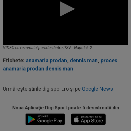
VIDEO cu rezumatul partidei dintre PSV - Napoli 6-2
Etichete:
anamaria prodan
,
dennis man
,
proces
anamaria prodan dennis man
Urmărește știrile digisport.ro și pe
Google News
00:01
Rușii îl provoacă pe David Popovici înaintea
Europenelor: ”Va pierde aurul!”...
Noua Aplicaţie Digi Sport poate fi descărcată din
00:00
EXCLUSIV
Atacant pentru FCSB! A făcut
anunțul ÎN DIRECT: ”Îi dau eu lui Gigi unul bun”
23:58
VIDEO
Daniel Pancu a ”explodat”, după UTA -