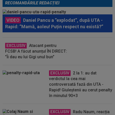
RECOMANDĂRILE REDACȚIEI
VIDEO
Daniel Pancu a ”explodat”, după UTA -
Rapid: ”Mamă, aoleu! Puțin respect nu există?”
EXCLUSIV
Atacant pentru
FCSB! A făcut anunțul ÎN DIRECT:
”Îi dau eu lui Gigi unul bun”
EXCLUSIV
2 la 1: au dat
verdictul la cea mai
controversată fază din UTA -
Rapid! Giuleștenii au cerut penalty
în minutul 90+3
EXCLUSIV
Radu Naum, reacția