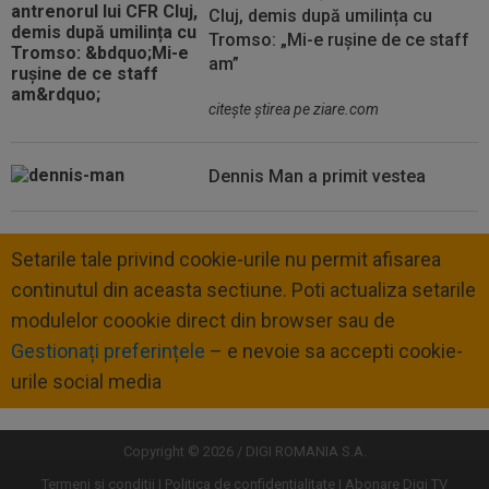
Cluj, demis după umilința cu
Tromso: „Mi-e rușine de ce staff
am”
citeşte ştirea pe ziare.com
Dennis Man a primit vestea
Setarile tale privind cookie-urile nu permit afisarea
continutul din aceasta sectiune. Poti actualiza setarile
modulelor coookie direct din browser sau de
Gestionați preferințele
– e nevoie sa accepti cookie-
urile social media
Copyright © 2026 / DIGI ROMANIA S.A.
Termeni si conditii
Politica de confidentialitate
Abonare Digi TV