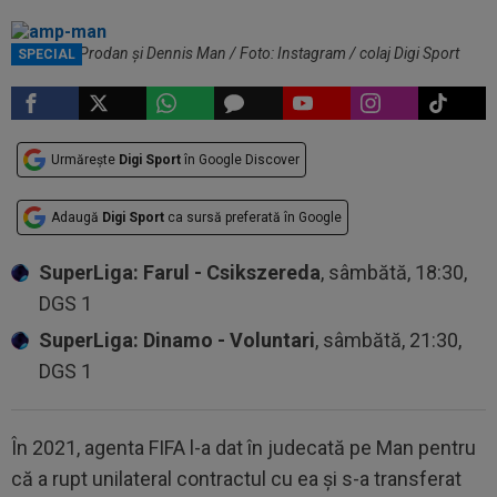
Anamaria Prodan și Dennis Man / Foto: Instagram / colaj Digi Sport
SPECIAL
Urmărește
Digi Sport
în Google Discover
Adaugă
Digi Sport
ca sursă preferată în Google
SuperLiga: Farul - Csikszereda
, sâmbătă, 18:30,
DGS 1
SuperLiga: Dinamo - Voluntari
, sâmbătă, 21:30,
DGS 1
În 2021, agenta FIFA l-a dat în judecată pe Man pentru
că a rupt unilateral contractul cu ea și s-a transferat