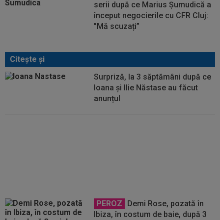
serii după ce Marius Șumudică a
început negocierile cu CFR Cluj:
”Mă scuzați”
Citeşte şi
Surpriză, la 3 săptămâni după ce
Ioana și Ilie Năstase au făcut
anunțul
Nu s-au ferit! Cum l-au numit
olandezii pe Dennis Man, după ce
PSV a fost umilită în Supercupă
PEROZ
Demi Rose, pozată în
Ibiza, în costum de baie, după 3