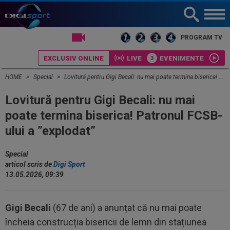
LIVE TV
PROGRAM TV
EXCLUSIV ONLINE
LIVE
EVENIMENTE
HOME
Special
Lovitură pentru Gigi Becali: nu mai poate termina biserica! Patronul FCSB-ului a ”explodat”
Lovitură pentru Gigi Becali: nu mai
poate termina biserica! Patronul FCSB-
ului a ”explodat”
Special
articol scris de
Digi Sport
13.05.2026, 09:39
Gigi Becali
(67 de ani) a anunțat că nu mai poate
încheia construcția bisericii de lemn din stațiunea