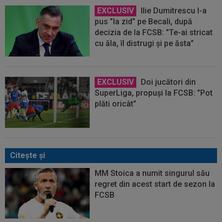
EXCLUSIV
Ilie Dumitrescu l-a
pus ”la zid” pe Becali, după
decizia de la FCSB: ”Te-ai stricat
cu ăla, îl distrugi și pe ăsta”
EXCLUSIV
Doi jucători din
SuperLiga, propuși la FCSB: ”Pot
plăti oricât”
Citeşte şi
MM Stoica a numit singurul său
regret din acest start de sezon la
FCSB