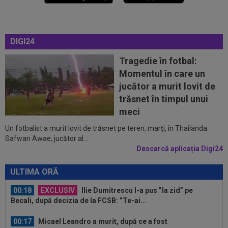
00:04
Surpriza serii în Europa: rezultat ”strălucitor”
pentru oaspeți în turul trei...
23:53
FOTO
I-a lăsat ”mască”! Ce a făcut Vinicius
DIGI24
Junior, imediat după negocierile cu Real...
Tragedie în fotbal:
23:52
EXCLUSIV
Ilie Dumitrescu a numit cel mai
Momentul în care un
bun atacant din SuperLiga României
jucător a murit lovit de
23:51
Surpriza din preliminariile Champions League
trăsnet în timpul unui
le-a rupt seria de victorii...
meci
Un fotbalist a murit lovit de trăsnet pe teren, marţi, în Thailanda.
00:22
EXCLUSIV
Dan Petrescu s-a decis
Safwan Awae, jucător al...
Descarcă aplicația Digi24
00:19
Jovo Lukic e în fața transferului carierei
ULTIMA ORĂ
00:18
EXCLUSIV
Ilie Dumitrescu l-a pus ”la zid” pe
Becali, după decizia de la FCSB: ”Te-ai...
00:17
Micael Leandro a murit, după ce a fost