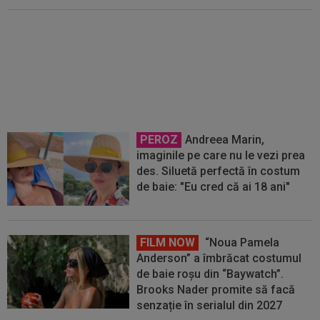
Mihai Stoica, îngrijorat de situația
lui Daniel Bîrligea. ”Din
nefericire”
PEROZ
Andreea Marin,
imaginile pe care nu le vezi prea
des. Siluetă perfectă în costum
de baie: "Eu cred că ai 18 ani"
FILM NOW
“Noua Pamela
Anderson” a îmbrăcat costumul
de baie roșu din “Baywatch”.
Brooks Nader promite să facă
senzație în serialul din 2027