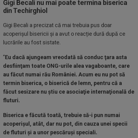
Gigi Becali nu mai poate termina biserica
din Techirghiol
Gigi Becali a precizat că mai trebuia pus doar
acoperișul bisericii și a avut o reacție dură după ce
lucrările au fost sistate.
”
Eu dacă ajungeam vreodată să conduc ţara asta
desfiinţam toate ONG-urile alea vagaboante, care
au făcut numai rău României. Acum eu nu pot să
termin biserica, o biserică de lemn, pentru că a
făcut sesizare nu ştiu ce asociaţie internaţională de
fluturi.
Biserica e făcută toată, trebuie să-i pun numai
acoperişul, atât, dar nu pot, din cauza unei specii
de fluturi şi a unor pescăruşi speciali.