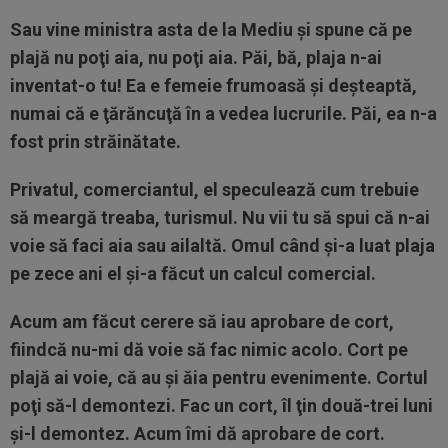
Sau vine ministra asta de la Mediu şi spune că pe
plajă nu poţi aia, nu poţi aia. Păi, bă, plaja n-ai
inventat-o tu! Ea e femeie frumoasă şi deşteaptă,
numai că e ţărăncuţă în a vedea lucrurile. Păi, ea n-a
fost prin străinătate.
Privatul, comerciantul, el speculează cum trebuie
să meargă treaba, turismul. Nu vii tu să spui că n-ai
voie să faci aia sau ailaltă. Omul când şi-a luat plaja
pe zece ani el şi-a făcut un calcul comercial.
Acum am făcut cerere să iau aprobare de cort,
fiindcă nu-mi dă voie să fac nimic acolo. Cort pe
plajă ai voie, că au şi ăia pentru evenimente. Cortul
poţi să-l demontezi. Fac un cort, îl ţin două-trei luni
şi-l demontez. Acum îmi dă aprobare de cort.