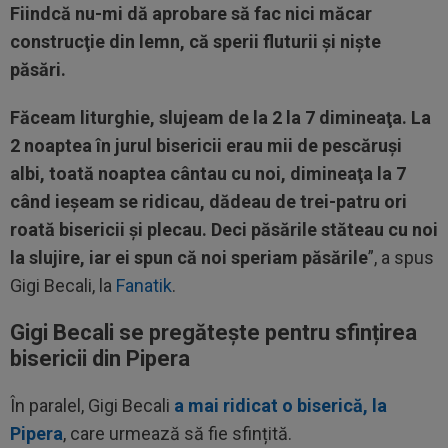
Fiindcă nu-mi dă aprobare să fac nici măcar
construcţie din lemn, că sperii fluturii şi nişte
păsări.
Făceam liturghie, slujeam de la 2 la 7 dimineaţa. La
2 noaptea în jurul bisericii erau mii de pescăruşi
albi, toată noaptea cântau cu noi, dimineaţa la 7
când ieşeam se ridicau, dădeau de trei-patru ori
roată bisericii şi plecau. Deci păsările stăteau cu noi
la slujire, iar ei spun că noi speriam păsările
”, a spus
Gigi Becali, la
Fanatik
.
Gigi Becali se pregătește pentru sfințirea
bisericii din Pipera
În paralel, Gigi Becali
a mai ridicat o biserică, la
Pipera
, care urmează să fie sfințită.