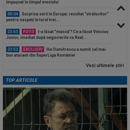
împușcat în timpul meciului
00:04
Surpriza serii în Europa: rezultat ”strălucitor”
pentru oaspeți în turul trei...
23:53
FOTO
I-a lăsat ”mască”! Ce a făcut Vinicius
Junior, imediat după negocierile cu Real...
23:52
EXCLUSIV
Ilie Dumitrescu a numit cel mai
bun atacant din SuperLiga României
Vezi ultimele ştiri
23:51
Surpriza din preliminariile Champions League
le-a rupt seria de victorii...
TOP ARTICOLE
00:22
EXCLUSIV
Dan Petrescu s-a decis
00:19
Jovo Lukic e în fața transferului carierei
00:18
EXCLUSIV
Ilie Dumitrescu l-a pus ”la zid” pe
Becali, după decizia de la FCSB: ”Te-ai...