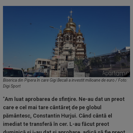
Biserica din Pipera în care Gigi Becali a investit milioane de euro / Foto:
Digi Sport
”
Am luat aprobarea de sfinţire. Ne-au dat un preot
care e cel mai tare cântăreţ de pe globul
pământesc, Constantin Hurjui. Când cântă el
imediat te transferă în cer. L-au făcut preot
duminică şi i-au dat şi aprobare, adică să fie preot