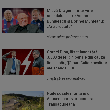
Mitică Dragomir intervine în
scandalul dintre Adrian
Bumbescu și Dorinel Munteanu:
„Are dreptate”
citeşte ştirea pe Prosport.ro
Cornel Dinu, lăsat lunar fără
3.500 de lei din pensie din cauza
finului său, Țălnar. Culise neștiute
ale scandalului
citeşte ştirea pe Fanatik.ro
Noile șosele montane din
Apuseni care vor concura
Transapuseana