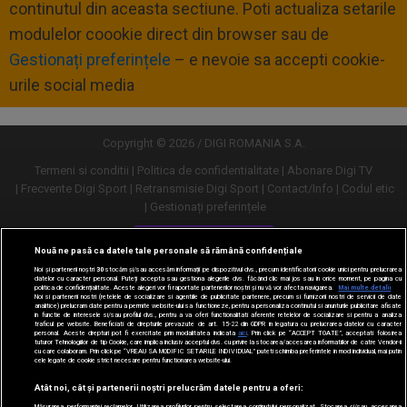
continutul din aceasta sectiune. Poti actualiza setarile
modulelor coookie direct din browser sau de
Gestionați preferințele
– e nevoie sa accepti cookie-
urile social media
Copyright © 2026 / DIGI ROMANIA S.A.
Termeni si conditii
Politica de confidentialitate
Abonare Digi TV
Frecvente Digi Sport
Retransmisie Digi Sport
Contact/Info
Codul etic
Gestionați preferințele
Versiune desktop
Nouă ne pasă ca datele tale personale să rămână confidențiale
Noi și partenerii noștri
30
stocăm și/sau accesăm informații pe dispozitivul dvs., precum identificatorii cookie unici pentru prelucrarea
datelor cu caracter personal. Puteți accepta sau gestiona alegerile dvs. făcând clic mai jos sau în orice moment, pe pagina cu
politica de confidențialitate. Aceste alegeri vor fi raportate partenerilor noștri și nu vă vor afecta navigarea.
Mai multe detalii
Noi si partenerii nostri (retelele de socializare si agentiile de publicitate partenere, precum si furnizorii nostri de servicii de date
analitice) prelucram date pentru a permite website-ului sa functioneze, pentru a personaliza continutul si anunturile publicitare afisate
in functie de interesele si/sau profilul dvs., pentru a va oferi functionalitati aferente retelelor de socializare si pentru a analiza
traficul pe website. Beneficiati de drepturile prevazute de art. 15-22 din GDPR in legatura cu prelucrarea datelor cu caracter
personal. Aceste drepturi pot fi exercitate prin modalitatea indicata
aici
. Prin click pe “ACCEPT TOATE”, acceptati folosirea
tuturor Tehnologiilor de tip Cookie, care implica inclusiv acceptul dvs. cu privire la stocarea/accesarea informatiilor de catre Vendor-ii
cu care colaboram. Prin click pe “VREAU SA MODIFIC SETARILE INDIVIDUAL” puteti schimba preferintele in mod individual, mai putin
cele legate de cookie strict necesare pentru functionarea website-ului.
Atât noi, cât și partenerii noștri prelucrăm datele pentru a oferi:
Măsurarea performanței reclamelor. Utilizarea profilurilor pentru selectarea conținutului personalizat. Stocarea și/sau accesarea