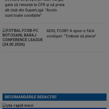
gata să renunțe la CFR și să preia
alt club din SuperLigă: ”Acolo
sunt toate condițiile”
ADIO, FCSB? A spus-o fără
ocolișuri: ”Trebuie să plece”
Tragic: cel mai bun din istorie a
murit subit, la 43 de ani.
Solicitarea neobișnuită a familiei
RECOMANDĂRILE REDACȚIEI