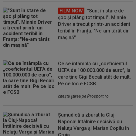
FILM NOW
"Sunt în stare de
șoc și plâng tot timpul". Minnie
Driver a trecut printr-un accident
teribil în Franța: "Ne-am târât din
mașină"
Ce se întâmplă cu „coeficientul
UEFA de 100.000.000 de euro”, la
care ține Gigi Becali atât de mult.
Pe ce loc e FCSB
citeşte ştirea pe Prosport.ro
Șumudică a zburat la Cluj-
Napoca! Întâlnire decisivă cu
Neluţu Varga şi Marian Copilu în
Gruia