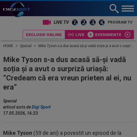
LIVE TV
PROGRAM TV
EXCLUSIV ONLINE
LIVE
EVENIMENTE
HOME
Special
Mike Tyson s-a dus acasă să-și vadă soția și a avut o surpriză uriașă: ”Credeam că era vreun prieten al ei, nu era”
Mike Tyson s-a dus acasă să-și vadă
soția și a avut o surpriză uriașă:
”Credeam că era vreun prieten al ei, nu
era”
Special
articol scris de
Digi Sport
17.05.2026, 16:23
Mike Tyson
(59 de ani) a povestit un episod de la