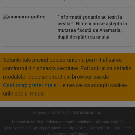
”Informații șocante au ieșit la
iveală!”. Nimeni nu se aștepta la
mutarea făcută de Anamaria,
după despărțirea anului
Setarile tale privind cookie-urile nu permit afisarea
continutul din aceasta sectiune. Poti actualiza setarile
modulelor coookie direct din browser sau de
Gestionați preferințele
– e nevoie sa accepti cookie-
urile social media
Copyright © 2026 / DIGI ROMANIA S.A.
Termeni si conditii
Politica de confidentialitate
Abonare Digi TV
Frecvente Digi Sport
Retransmisie Digi Sport
Contact/Info
Codul etic
Gestionați preferințele