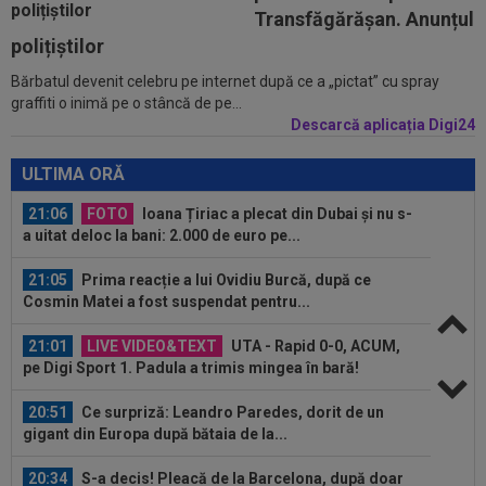
20:32
A simțit că ”MM Stoica vrea să-l păcălească” și
Transfăgărășan. Anunțul
acum e în fața unui contract...
polițiștilor
Bărbatul devenit celebru pe internet după ce a „pictat” cu spray
21:29
EXCLUSIV
Conducerea de la Universitatea
graffiti o inimă pe o stâncă de pe...
Craiova a dat verdictul! Analiza transferurilor...
Descarcă aplicația Digi24
21:19
Lovitura primită de Rapid la meciul cu UTA
ULTIMA ORĂ
21:06
FOTO
Ioana Țiriac a plecat din Dubai și nu s-
a uitat deloc la bani: 2.000 de euro pe...
21:05
Prima reacție a lui Ovidiu Burcă, după ce
Cosmin Matei a fost suspendat pentru...
21:01
LIVE VIDEO&TEXT
UTA - Rapid 0-0, ACUM,
pe Digi Sport 1. Padula a trimis mingea în bară!
20:51
Ce surpriză: Leandro Paredes, dorit de un
gigant din Europa după bătaia de la...
20:34
S-a decis! Pleacă de la Barcelona, după doar