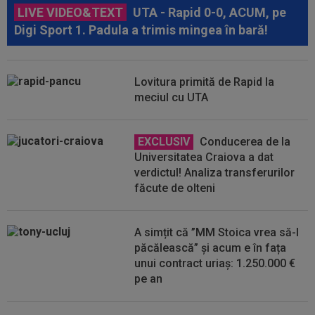
LIVE VIDEO&TEXT
UTA - Rapid 0-0, ACUM, pe
Digi Sport 1. Padula a trimis mingea în bară!
Lovitura primită de Rapid la
meciul cu UTA
EXCLUSIV
Conducerea de la
Universitatea Craiova a dat
verdictul! Analiza transferurilor
făcute de olteni
A simțit că ”MM Stoica vrea să-l
păcălească” și acum e în fața
unui contract uriaș: 1.250.000 €
pe an