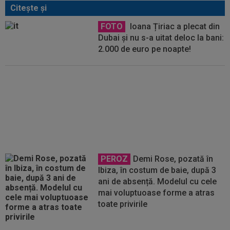
Citeşte şi
FOTO
Ioana Țiriac a plecat din
Dubai și nu s-a uitat deloc la bani:
2.000 de euro pe noapte!
FOTO
Mihaela Rădulescu a
fost ”ștearsă complet” și nu s-a
mai putut abține: ”Trebuie să le
fie frică de mine”
PEROZ
Demi Rose, pozată în
Ibiza, în costum de baie, după 3
ani de absență. Modelul cu cele
mai voluptuoase forme a atras
toate privirile