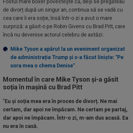
Fostul mare boxer povestește că, deși se pregăteau
de divorț după un singur an, continua să se vadă cu
cea care îi era soție, însă într-o zi a avut o mare
surpriză: a găsit-o pe Robin Givens cu Brad Pitt, care
încă nu devenise actorul celebru de astăzi.
Mike Tyson a apărut la un eveniment organizat
de administrația Trump și s-a făcut liniște: "Pe
sora mea o chema Denise"
Momentul în care Mike Tyson și-a găsit
soția în mașină cu Brad Pitt
”
Eu și soția mea era în proces de divorț. Ne mai
certam, dar apoi ne împăcam. Ne certam pe partaj,
dar apoi ne împăcam. Într-o zi, m-am dus acasă. Ea
nu era în casă.