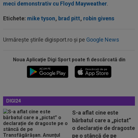
meci demonstrativ cu Floyd Mayweather
.
Etichete:
mike tyson
,
brad pitt
,
robin givens
Urmărește știrile digisport.ro și pe
Google News
Noua Aplicaţie Digi Sport poate fi descărcată din
21:05
Prima reacție a lui Ovidiu Burcă, după ce
Cosmin Matei a fost suspendat pentru...
21:01
LIVE VIDEO&TEXT
UTA - Rapid 0-0, ACUM,
pe Digi Sport 1. Padula a trimis mingea în bară!
DIGI24
20:51
Ce surpriză: Leandro Paredes, dorit de un
gigant din Europa după bătaia de la...
S-a aflat cine este
bărbatul care a „pictat”
20:34
S-a decis! Pleacă de la Barcelona, după doar
o declarație de dragoste
un singur sezon
pe o stâncă de pe