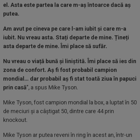
el. Asta este partea la care m-aș întoarce dacă aș
putea.
Am avut pe cineva pe care l-am iubit și care m-a
iubit. Nu vreau asta. Stați departe de mine. Țineți
asta departe de mine. Îmi place să sufăr.
Nu vreau o viață bună și liniștită. Îmi place să ies din
zona de confort.
Aș fi fost probabil campion
mondial… dar probabil aș fi stat toată ziua în papuci
prin casă
”, a spus Mike Tyson.
Mike Tyson, fost campion mondial la box, a luptat în 50
de meciuri și a câștigat 50, dintre care 44 prin
knockout.
Mike Tyson ar putea reveni în ring în acest an, într-un