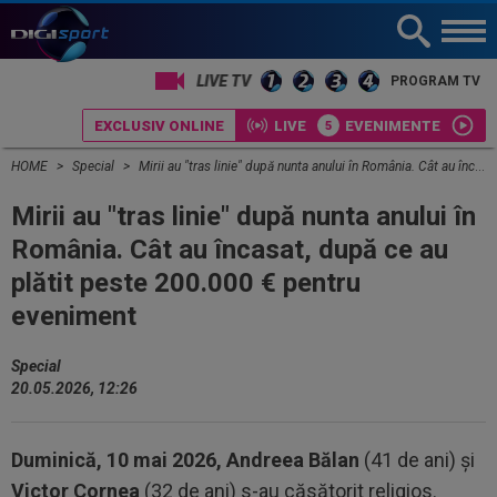
PROGRAM TV
EXCLUSIV ONLINE
LIVE
EVENIMENTE
HOME
Special
Mirii au "tras linie" după nunta anului în România. Cât au încasat, după ce au plătit peste 200.000 € pentru eveniment
Mirii au "tras linie" după nunta anului în
România. Cât au încasat, după ce au
plătit peste 200.000 € pentru
eveniment
Special
20.05.2026, 12:26
Duminică, 10 mai 2026, Andreea Bălan
(41 de ani) și
Victor Cornea
(32 de ani) s-au căsătorit religios.