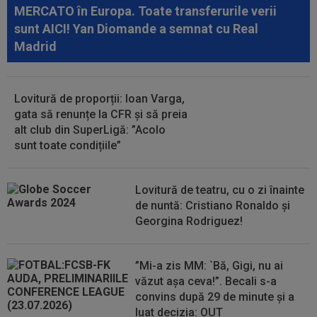
MERCATO în Europa. Toate transferurile verii
10:05
Ce veste pentru Jose Mourinho: Real Madrid a
sunt AICI! Yan Diomande a semnat cu Real
găsit înlocuitor, după ce Rodri a...
Madrid
10:05
VIDEO
Concordia Chiajna - FC Bihor, 11:00,
pe Digi Sport 1. Programul complet al...
Lovitură de proporții: Ioan Varga,
09:49
Gata: făcut praf de Gigi Becali, a decis și vrea
gata să renunțe la CFR și să preia
să plece de la FCSB! ”Mi-e și...
alt club din SuperLigă: ”Acolo
sunt toate condițiile”
09:49
"Dacă e nevoie de o sută de mingi ca să o
dobor, atunci așa să fie!" A produs...
Lovitură de teatru, cu o zi înainte
de nuntă: Cristiano Ronaldo și
Georgina Rodriguez!
”Mi-a zis MM: `Bă, Gigi, nu ai
văzut așa ceva!”. Becali s-a
convins după 29 de minute și a
luat decizia: OUT