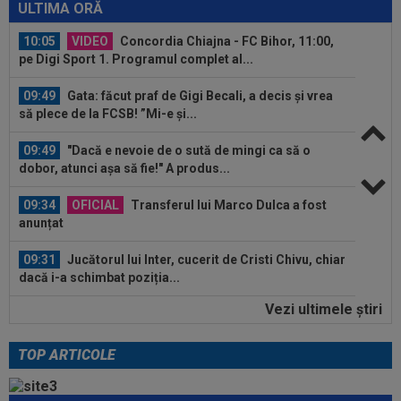
găsit înlocuitor, după ce Rodri a...
ULTIMA ORĂ
10:05
VIDEO
Concordia Chiajna - FC Bihor, 11:00,
pe Digi Sport 1. Programul complet al...
09:49
Gata: făcut praf de Gigi Becali, a decis și vrea
să plece de la FCSB! ”Mi-e și...
09:49
"Dacă e nevoie de o sută de mingi ca să o
dobor, atunci așa să fie!" A produs...
09:34
OFICIAL
Transferul lui Marco Dulca a fost
anunțat
09:31
Jucătorul lui Inter, cucerit de Cristi Chivu, chiar
dacă i-a schimbat poziția...
Vezi ultimele ştiri
09:20
VIDEO
Cristi Balaj a văzut UTA - Rapid și a
dat verdictul: nu numai penalty, dar și...
TOP ARTICOLE
10:11
”Au vrut să-l omoare pe Messi”. Starul
argentinian, vizat de un atentat cu...