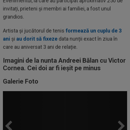
Evenimentul, la care au participat aproximativ 250 de
invitați, prieteni și membri ai familiei, a fost unul
grandios.
Artista și jucătorul de tenis
formează un cuplu de 3
ani
și
au dorit să fixeze
data nunții exact în ziua în
care au aniversat 3 ani de relație.
Imagini de la nunta Andreei Bălan cu Victor
Cornea. Cei doi ar fi ieșit pe minus
Galerie Foto