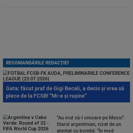
EXCLUSIV
Ar fi transferul verii!
Ilie Dumitrescu i-a spus lui Gigi
Becali pe cine să ia la FCSB
RECOMANDĂRILE REDACȚIEI
Gata: făcut praf de Gigi Becali, a decis și vrea să
plece de la FCSB! ”Mi-e și rușine”
”Au vrut să-l omoare pe Messi”.
Starul argentinian, vizat de un
atentat cu bombă: ”În mod