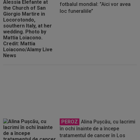
fotbalul mondial: ”Aici vor avea
loc funeraliile”
GALERIE FOTO
La două luni
după nunta anului din România,
Andreea Bălan a avut parte de o
întâlnire neașteptată. ”Sper să
câștigi”
PEROZ
Alina Pușcău, cu lacrimi
în ochi înainte de a începe
tratamentul de cancer în Los