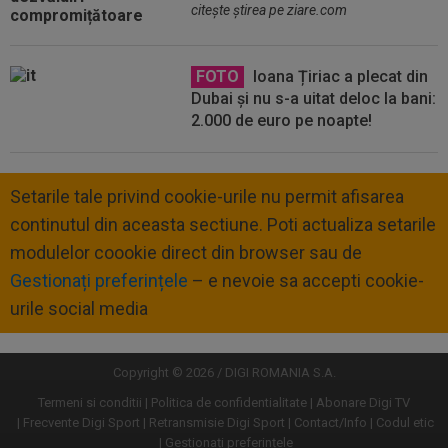
citeşte ştirea pe ziare.com
FOTO
Ioana Țiriac a plecat din
Dubai și nu s-a uitat deloc la bani:
2.000 de euro pe noapte!
Setarile tale privind cookie-urile nu permit afisarea
continutul din aceasta sectiune. Poti actualiza setarile
modulelor coookie direct din browser sau de
Gestionați preferințele
– e nevoie sa accepti cookie-
urile social media
Copyright © 2026 / DIGI ROMANIA S.A.
Termeni si conditii
Politica de confidentialitate
Abonare Digi TV
Frecvente Digi Sport
Retransmisie Digi Sport
Contact/Info
Codul etic
Gestionați preferințele