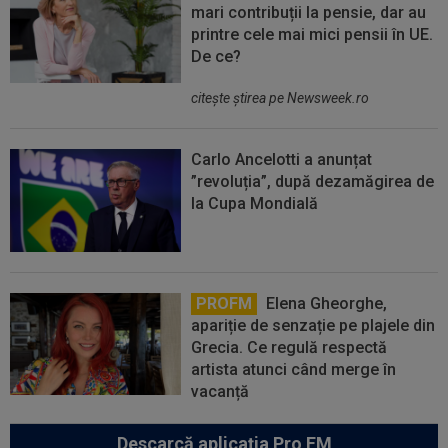
mari contribuții la pensie, dar au
printre cele mai mici pensii în UE.
De ce?
citeşte ştirea pe Newsweek.ro
Carlo Ancelotti a anunțat
”revoluția”, după dezamăgirea de
la Cupa Mondială
PROFM
Elena Gheorghe,
apariție de senzație pe plajele din
Grecia. Ce regulă respectă
artista atunci când merge în
vacanță
Descarcă aplicația Pro FM