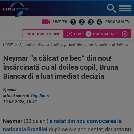
LIVE TV
PROGRAM TV
EXCLUSIV ONLINE
LIVE
EVENIMENTE
HOME
Special
Neymar “a călcat pe bec“ din nou! Însărcinată cu al doilea copil, Bruna Biancardi a luat imediat decizia
Neymar “a călcat pe bec“ din nou!
Însărcinată cu al doilea copil, Bruna
Biancardi a luat imediat decizia
Special
articol scris de
Digi Sport
19.03.2025, 15:41
Neymar
(33 de ani)
a ratat din nou convocarea la
naționala Braziliei
după ce s-a accidentat, dar asta nu