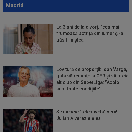
Coelho, după KuPS - Universitatea Craiova 1-1
Madrid
La 3 ani de la divorț, "cea mai
frumoasă actriță din lume" și-a
găsit liniștea
Lovitură de proporții: Ioan Varga,
gata să renunțe la CFR și să preia
alt club din SuperLigă: ”Acolo
sunt toate condițiile”
Se încheie "telenovela" verii!
Julian Alvarez a ales