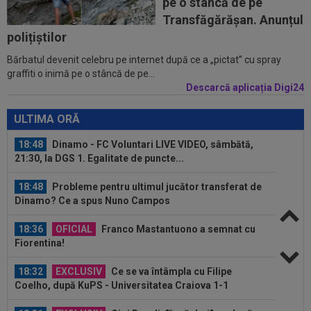
pe o stâncă de pe
18:23
Catalanii anunță: Manchester City și Barcelona,
Transfăgărășan. Anunțul
acord total pentru Rodri!
polițiștilor
Bărbatul devenit celebru pe internet după ce a „pictat” cu spray
18:20
(P) O nouă etapă a gazdelor? Cum arată Cotele
graffiti o inimă pe o stâncă de pe...
Superbet pentru etapa #4
Descarcă aplicația Digi24
18:51
LIVE VIDEO&SCORE
Unirea Slobozia - Gloria
Bistrița 0-0, ACUM, DGS 1. Programul complet al
ULTIMA ORĂ
etapei...
18:48
Dinamo - FC Voluntari LIVE VIDEO, sâmbătă,
21:30, la DGS 1. Egalitate de puncte...
18:48
Probleme pentru ultimul jucător transferat de
Dinamo? Ce a spus Nuno Campos
18:36
OFICIAL
Franco Mastantuono a semnat cu
Fiorentina!
18:32
EXCLUSIV
Ce se va întâmpla cu Filipe
Coelho, după KuPS - Universitatea Craiova 1-1