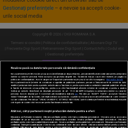
Gestionați preferințele
– e nevoie sa accepti cookie-
urile social media
Copyright © 2026 / DIGI ROMANIA S.A.
Termeni si conditii
Politica de confidentialitate
Abonare Digi TV
Frecvente Digi Sport
Retransmisie Digi Sport
Contact/Info
Codul etic
Gestionați preferințele
Versiune desktop
Nouă ne pasă ca datele tale personale să rămână confidențiale
Noi și partenerii noștri
30
stocăm și/sau accesăm informații pe dispozitivul dvs., precum identificatorii cookie unici pentru prelucrarea
datelor cu caracter personal. Puteți accepta sau gestiona alegerile dvs. făcând clic mai jos sau în orice moment, pe pagina cu
politica de confidențialitate. Aceste alegeri vor fi raportate partenerilor noștri și nu vă vor afecta navigarea.
Mai multe detalii
Noi si partenerii nostri (retelele de socializare si agentiile de publicitate partenere, precum si furnizorii nostri de servicii de date
analitice) prelucram date pentru a permite website-ului sa functioneze, pentru a personaliza continutul si anunturile publicitare afisate
in functie de interesele si/sau profilul dvs., pentru a va oferi functionalitati aferente retelelor de socializare si pentru a analiza
traficul pe website. Beneficiati de drepturile prevazute de art. 15-22 din GDPR in legatura cu prelucrarea datelor cu caracter
personal. Aceste drepturi pot fi exercitate prin modalitatea indicata
aici
. Prin click pe “ACCEPT TOATE”, acceptati folosirea
tuturor Tehnologiilor de tip Cookie, care implica inclusiv acceptul dvs. cu privire la stocarea/accesarea informatiilor de catre Vendor-ii
cu care colaboram. Prin click pe “VREAU SA MODIFIC SETARILE INDIVIDUAL” puteti schimba preferintele in mod individual, mai putin
cele legate de cookie strict necesare pentru functionarea website-ului.
Atât noi, cât și partenerii noștri prelucrăm datele pentru a oferi:
Măsurarea performanței reclamelor. Utilizarea profilurilor pentru selectarea conținutului personalizat. Stocarea și/sau accesarea
informațiilor de pe un dispozitiv. Dezvoltarea și îmbunătățirea serviciilor. Crearea profilurilor de conținut personalizat. Utilizarea
profilurilor pentru selectarea publicității personalizate. Crearea profilurilor pentru publicitate personalizată. Măsurarea performanței
conținutului. Înțelegerea publicului prin statistici sau combinații de date din surse diferite. Utilizarea datelor limitate pentru a selecta
conținutul. Utilizarea de date limitate pentru a selecta publicitatea. Date precise de geolocație și identificarea prin scanarea