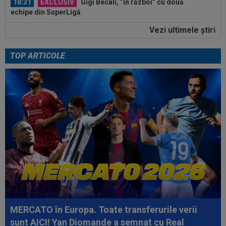
18:31
EXCLUSIV
Gigi Becali, ”în război” cu două
echipe din SuperLigă
Vezi ultimele ştiri
18:23
Catalanii anunță: Manchester City și Barcelona,
acord total pentru Rodri!
TOP ARTICOLE
18:20
(P) O nouă etapă a gazdelor? Cum arată Cotele
Superbet pentru etapa #4
18:51
LIVE VIDEO&SCORE
Unirea Slobozia - Gloria
Bistrița 0-0, ACUM, DGS 1. Programul complet al
etapei...
18:48
Dinamo - FC Voluntari LIVE VIDEO, sâmbătă,
21:30, la DGS 1. Egalitate de puncte...
18:48
Probleme pentru ultimul jucător transferat de
Dinamo? Ce a spus Nuno Campos
18:36
OFICIAL
Franco Mastantuono a semnat cu
Fiorentina!
MERCATO în Europa. Toate transferurile verii
18:32
EXCLUSIV
Ce se va întâmpla cu Filipe
sunt AICI! Yan Diomande a semnat cu Real