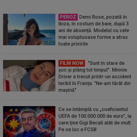
PEROZ
Demi Rose, pozată în
Ibiza, în costum de baie, după 3
ani de absență. Modelul cu cele
mai voluptuoase forme a atras
toate privirile
FILM NOW
"Sunt în stare de
șoc și plâng tot timpul". Minnie
Driver a trecut printr-un accident
teribil în Franța: "Ne-am târât din
mașină"
Ce se întâmplă cu „coeficientul
UEFA de 100.000.000 de euro”, la
care ține Gigi Becali atât de mult.
Pe ce loc e FCSB