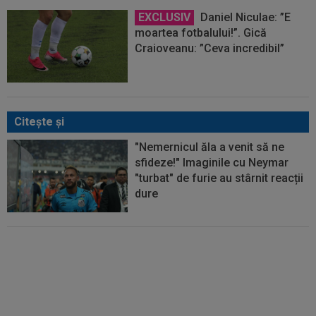
EXCLUSIV
Daniel Niculae: ”E
moartea fotbalului!”. Gică
Craioveanu: ”Ceva incredibil”
Citeşte şi
"Nemernicul ăla a venit să ne
sfideze!" Imaginile cu Neymar
"turbat" de furie au stârnit reacții
dure
Scandal uriaș în Brazilia: Neymar
n-a mai ținut cont de nimic!
Președintele l-a făcut praf și a
trecut la jigniri