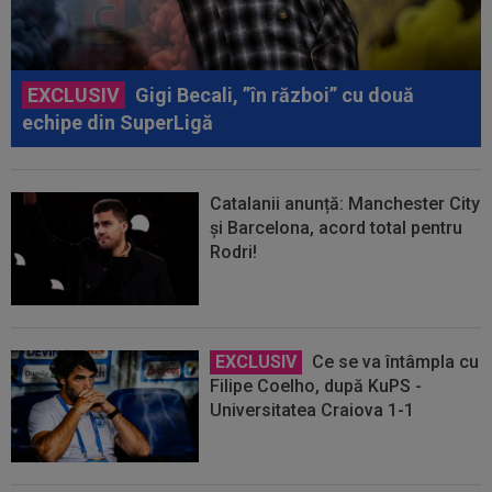
EXCLUSIV
Gigi Becali, ”în război” cu două
echipe din SuperLigă
Catalanii anunță: Manchester City
și Barcelona, acord total pentru
Rodri!
EXCLUSIV
Ce se va întâmpla cu
Filipe Coelho, după KuPS -
Universitatea Craiova 1-1