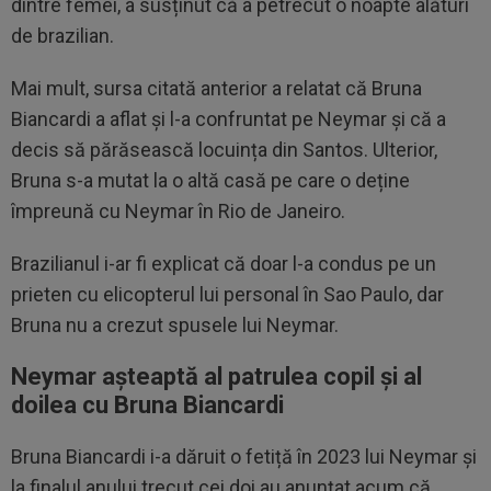
dintre femei, a susținut că a petrecut o noapte alături
de brazilian.
Mai mult, sursa citată anterior a relatat că Bruna
Biancardi a aflat și l-a confruntat pe Neymar și că a
decis să părăsească locuința din Santos. Ulterior,
Bruna s-a mutat la o altă casă pe care o deține
împreună cu Neymar în Rio de Janeiro.
Brazilianul i-ar fi explicat că doar l-a condus pe un
prieten cu elicopterul lui personal în Sao Paulo, dar
Bruna nu a crezut spusele lui Neymar.
Neymar așteaptă al patrulea copil și al
doilea cu Bruna Biancardi
Bruna Biancardi i-a dăruit o fetiță în 2023 lui Neymar și
la finalul anului trecut cei doi au anunțat acum că