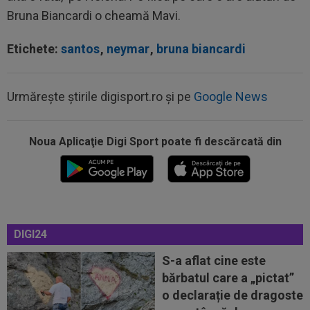
Bruna Biancardi o cheamă Mavi.
Etichete:
santos
,
neymar
,
bruna biancardi
Urmărește știrile digisport.ro și pe
Google News
Noua Aplicaţie Digi Sport poate fi descărcată din
18:36
OFICIAL
Franco Mastantuono a semnat cu
Fiorentina!
DIGI24
18:32
EXCLUSIV
Ce se va întâmpla cu Filipe
Coelho, după KuPS - Universitatea Craiova 1-1
S-a aflat cine este
bărbatul care a „pictat”
18:31
EXCLUSIV
Gigi Becali, ”în război” cu două
o declarație de dragoste
echipe din SuperLigă