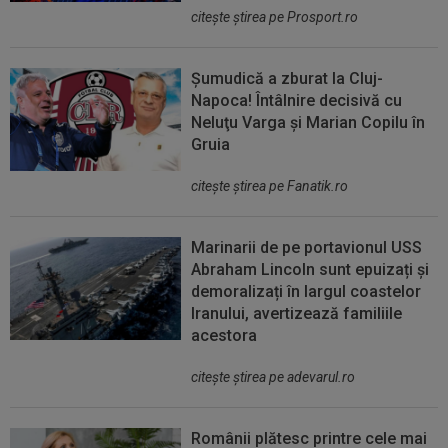
citeşte ştirea pe Prosport.ro
Șumudică a zburat la Cluj-
Napoca! Întâlnire decisivă cu
Neluţu Varga şi Marian Copilu în
Gruia
citeşte ştirea pe Fanatik.ro
Marinarii de pe portavionul USS
Abraham Lincoln sunt epuizați și
demoralizați în largul coastelor
Iranului, avertizează familiile
acestora
citeşte ştirea pe adevarul.ro
Românii plătesc printre cele mai