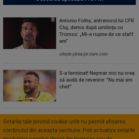
Antonio Folha, antrenorul lui CFR
Cluj, demis după umilința cu
Tromso: „Mi-e rușine de ce staff
am”
citeşte ştirea pe ziare.com
S-a terminat! Neymar nici nu vrea
să audă de revenire: ”Nu mai am
chef”
Setarile tale privind cookie-urile nu permit afisarea
continutul din aceasta sectiune. Poti actualiza setarile
modulelor coookie direct din browser sau de