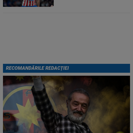
EXCLUSIV
ADIO, FCSB? A spus-
o fără ocolișuri: ”Trebuie să
plece”
RECOMANDĂRILE REDACȚIEI