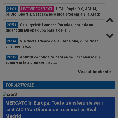
21:01
LIVE VIDEO&TEXT
UTA - Rapid 0-0, ACUM,
pe Digi Sport 1. Se joacă pe o ploaie torențială la Arad!
20:51
Ce surpriză: Leandro Paredes, dorit de un
gigant din Europa după bătaia de la...
20:34
S-a decis! Pleacă de la Barcelona, după doar
un singur sezon
20:32
A simțit că ”MM Stoica vrea să-l păcălească” și
acum e în fața unui contract...
Vezi ultimele ştiri
20:02
VIDEO
Unirea Slobozia - Gloria Bistrița 0-3 |
Scorul final a fost stabilit de o...
TOP ARTICOLE
21:19
Lovitura primită de Rapid la meciul cu UTA
MERCATO în Europa. Toate transferurile verii
21:06
FOTO
Ioana Țiriac a plecat din Dubai și nu s-
sunt AICI! Yan Diomande a semnat cu Real
a uitat deloc la bani: 2.000 de euro pe...
Madrid