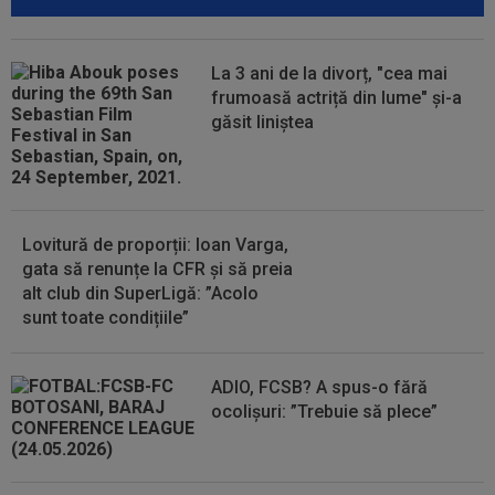
21:05
Prima reacție a lui Ovidiu Burcă, după ce
Cosmin Matei a fost suspendat pentru...
La 3 ani de la divorț, "cea mai
21:01
LIVE VIDEO&TEXT
UTA - Rapid 0-0, ACUM,
frumoasă actriță din lume" și-a
pe Digi Sport 1. Se joacă pe o ploaie torențială la Arad!
găsit liniștea
20:51
Ce surpriză: Leandro Paredes, dorit de un
gigant din Europa după bătaia de la...
Lovitură de proporții: Ioan Varga,
gata să renunțe la CFR și să preia
alt club din SuperLigă: ”Acolo
sunt toate condițiile”
ADIO, FCSB? A spus-o fără
ocolișuri: ”Trebuie să plece”