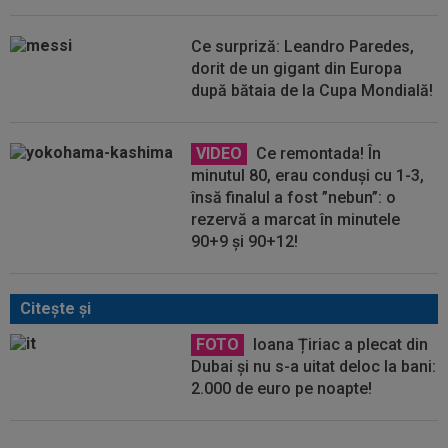
Ce surpriză: Leandro Paredes,
dorit de un gigant din Europa
după bătaia de la Cupa Mondială!
VIDEO
Ce remontada! În
minutul 80, erau conduși cu 1-3,
însă finalul a fost ”nebun”: o
rezervă a marcat în minutele
90+9 și 90+12!
Citeşte şi
FOTO
Ioana Țiriac a plecat din
Dubai și nu s-a uitat deloc la bani:
2.000 de euro pe noapte!