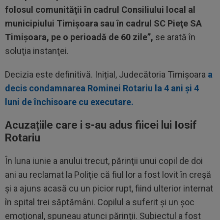
folosul comunităţii în cadrul Consiliului local al
municipiului Timişoara sau în cadrul SC Pieţe SA
Timişoara, pe o perioadă de 60 zile”,
se arată în
soluţia instanţei.
Decizia este definitivă. Inițial, Judecătoria Timișoara
a
decis condamnarea Rominei Rotariu la 4 ani și 4
luni de închisoare cu executare.
Acuzațiile care i s-au adus fiicei lui Iosif
Rotariu
În luna iunie a anului trecut, părinţii unui copil de doi
ani au reclamat la Poliţie că fiul lor a fost lovit în creşă
şi a ajuns acasă cu un picior rupt, fiind ulterior internat
în spital trei săptămâni. Copilul a suferit şi un şoc
emoţional, spuneau atunci părinţii. Subiectul a fost