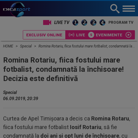
LIVE TV
PROGRAM TV
EXCLUSIV ONLINE
LIVE
EVENIMENTE
HOME
Special
Romina Rotariu, fiica fostului mare fotbalist, condamnată la închisoare! Decizia este definitivă
Romina Rotariu, fiica fostului mare
fotbalist, condamnată la închisoare!
Decizia este definitivă
Special
06.09.2019, 20:39
Curtea de Apel Timișoara a decis ca
Romina Rotaru
,
fiica fostului mare fotbalist
Iosif Rotariu
, să fie
condamnată la
doi ani și opt luni de închisoare
, cu