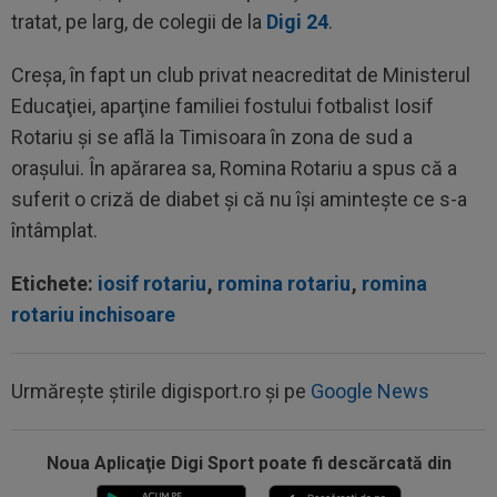
tratat, pe larg, de colegii de la
Digi 24
.
Creşa, în fapt un club privat neacreditat de Ministerul
Educaţiei, aparţine familiei fostului fotbalist Iosif
Rotariu şi se află la Timisoara în zona de sud a
oraşului. În apărarea sa, Romina Rotariu a spus că a
suferit o criză de diabet şi că nu îşi aminteşte ce s-a
întâmplat.
Etichete:
iosif rotariu
,
romina rotariu
,
romina
rotariu inchisoare
Urmărește știrile digisport.ro și pe
Google News
Noua Aplicaţie Digi Sport poate fi descărcată din
21:01
LIVE VIDEO&TEXT
UTA - Rapid 0-0, ACUM,