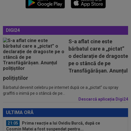
pe Digi Sport 1. Se joacă pe o ploaie torențială la Arad!
20:51
Ce surpriză: Leandro Paredes, dorit de un
gigant din Europa după bătaia de la...
DIGI24
20:34
S-a decis! Pleacă de la Barcelona, după doar
un singur sezon
S-a aflat cine este
bărbatul care a „pictat”
20:32
A simțit că ”MM Stoica vrea să-l păcălească” și
o declarație de dragoste
acum e în fața unui contract...
pe o stâncă de pe
20:02
VIDEO
Unirea Slobozia - Gloria Bistrița 0-3 |
Transfăgărășan. Anunțul
Scorul final a fost stabilit de o...
polițiștilor
Bărbatul devenit celebru pe internet după ce a „pictat” cu spray
21:19
Lovitura primită de Rapid la meciul cu UTA
graffiti o inimă pe o stâncă de pe...
Descarcă aplicația Digi24
21:06
FOTO
Ioana Țiriac a plecat din Dubai și nu s-
a uitat deloc la bani: 2.000 de euro pe...
ULTIMA ORĂ
21:05
Prima reacție a lui Ovidiu Burcă, după ce
Cosmin Matei a fost suspendat pentru...