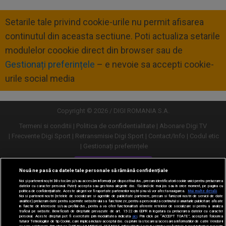
Setarile tale privind cookie-urile nu permit afisarea
continutul din aceasta sectiune. Poti actualiza setarile
modulelor coookie direct din browser sau de
Gestionați preferințele
– e nevoie sa accepti cookie-
urile social media
Copyright © 2026 / DIGI ROMANIA S.A.
Termeni si conditii
Politica de confidentialitate
Abonare Digi TV
Frecvente Digi Sport
Retransmisie Digi Sport
Contact/Info
Codul etic
Gestionați preferințele
Versiune desktop
Nouă ne pasă ca datele tale personale să rămână confidențiale
Noi și partenerii noștri
30
stocăm și/sau accesăm informații pe dispozitivul dvs., precum identificatorii cookie unici pentru prelucrarea
datelor cu caracter personal. Puteți accepta sau gestiona alegerile dvs. făcând clic mai jos sau în orice moment, pe pagina cu
politica de confidențialitate. Aceste alegeri vor fi raportate partenerilor noștri și nu vă vor afecta navigarea.
Mai multe detalii
Noi si partenerii nostri (retelele de socializare si agentiile de publicitate partenere, precum si furnizorii nostri de servicii de date
analitice) prelucram date pentru a permite website-ului sa functioneze, pentru a personaliza continutul si anunturile publicitare afisate
in functie de interesele si/sau profilul dvs., pentru a va oferi functionalitati aferente retelelor de socializare si pentru a analiza
traficul pe website. Beneficiati de drepturile prevazute de art. 15-22 din GDPR in legatura cu prelucrarea datelor cu caracter
personal. Aceste drepturi pot fi exercitate prin modalitatea indicata
aici
. Prin click pe “ACCEPT TOATE”, acceptati folosirea
tuturor Tehnologiilor de tip Cookie, care implica inclusiv acceptul dvs. cu privire la stocarea/accesarea informatiilor de catre Vendor-ii