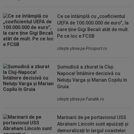
Ce se întâmplă cu „coeficientul
UEFA de 100.000.000 de euro”, la
care ține Gigi Becali atât de mult.
Pe ce loc e FCSB
citeşte ştirea pe Prosport.ro
Șumudică a zburat la Cluj-
Napoca! Întâlnire decisivă cu
Neluţu Varga şi Marian Copilu în
Gruia
citeşte ştirea pe Fanatik.ro
Marinarii de pe portavionul USS
Abraham Lincoln sunt epuizați și
demoralizați în largul coastelor