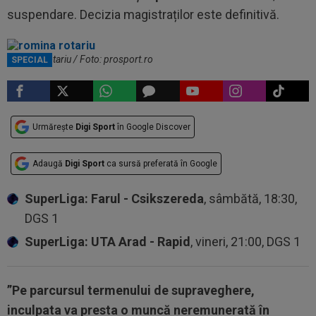
suspendare. Decizia magistraților este definitivă.
Romina Rotariu / Foto: prosport.ro
SPECIAL
Urmărește
Digi Sport
în Google Discover
Adaugă
Digi Sport
ca sursă preferată în Google
SuperLiga: Farul - Csikszereda
, sâmbătă, 18:30,
DGS 1
SuperLiga: UTA Arad - Rapid
, vineri, 21:00, DGS 1
”Pe parcursul termenului de supraveghere,
inculpata va presta o muncă neremunerată în