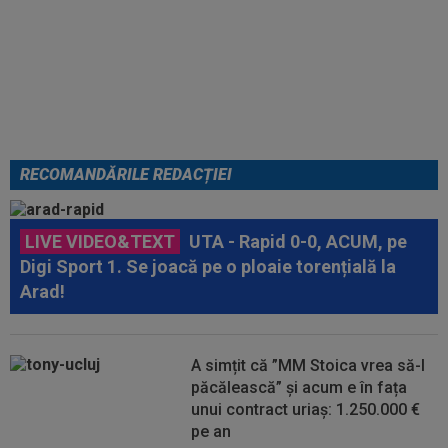
Tragic: cel mai bun din istorie a
murit subit, la 43 de ani.
Solicitarea neobișnuită a familiei
RECOMANDĂRILE REDACȚIEI
LIVE VIDEO&TEXT
UTA - Rapid 0-0, ACUM, pe
Digi Sport 1. Se joacă pe o ploaie torențială la
Arad!
A simțit că ”MM Stoica vrea să-l
păcălească” și acum e în fața
unui contract uriaș: 1.250.000 €
pe an