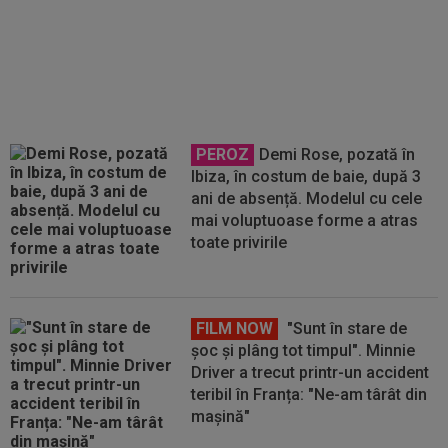
FOTO
Mihaela Rădulescu a
fost ”ștearsă complet” și nu s-a
mai putut abține: ”Trebuie să le
fie frică de mine”
PEROZ
Demi Rose, pozată în
Ibiza, în costum de baie, după 3
ani de absență. Modelul cu cele
mai voluptuoase forme a atras
toate privirile
FILM NOW
"Sunt în stare de
șoc și plâng tot timpul". Minnie
Driver a trecut printr-un accident
teribil în Franța: "Ne-am târât din
mașină"