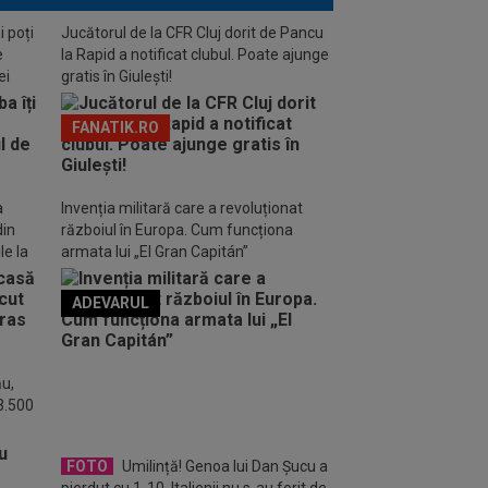
i poți
Jucătorul de la CFR Cluj dorit de Pancu
e
la Rapid a notificat clubul. Poate ajunge
ei
gratis în Giulești!
FANATIK.RO
a
Invenția militară care a revoluționat
din
războiul în Europa. Cum funcționa
le la
armata lui „El Gran Capitán”
ADEVARUL
o FM
ău,
 3.500
FOTO
Umilință! Genoa lui Dan Șucu a