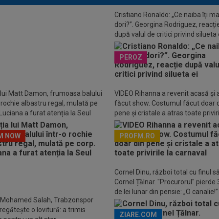
Cristiano Ronaldo: „Ce naiba îți ma
dori?”. Georgina Rodriguez, reacți
după valul de critici privind silueta 
oferte pentru Daniel Bîrligea. Gigi
: ”Echipe de prima ligă”
PEROZ
 lui Matt Damon, frumoasa balului
VIDEO Rihanna a revenit acasă și 
o rochie albastru regal, mulată pe
făcut show. Costumul făcut doar 
Luciana a furat atenția la Seul
pene și cristale a atras toate priviri
carnaval
M NOW
PROFM.RO
Descarcă aplicația Pr
Cornel Dinu, război total cu finul s
Cornel Țălnar. "Procurorul" pierde
de lei lunar din pensie: „O canalie!”
 Mohamed Salah, Trabzonspor
regătește o lovitură: a trimis
ZIARE.COM