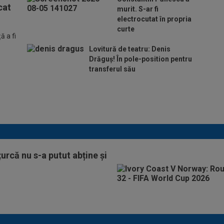
cat
murit. S-ar fi
electrocutat în propria
curte
 a fi
Lovitură de teatru: Denis
Drăguș! În pole-position pentru
transferul său
Micael Leandro a murit, după
ce a fost împușcat în timpul
meciului
urcă nu s-a putut abține și