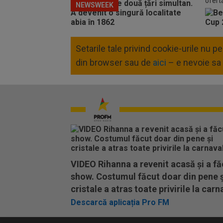
ofert
NEWSWEEK
Setarile tale privind cookie-urile nu 
din browser sau de
aici
– e nevoie sa 
VIDEO Rihanna a revenit acasă și a fă
show. Costumul făcut doar din pene ș
cristale a atras toate privirile la carn
Descarcă aplicația Pro FM