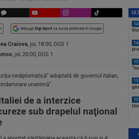
14
Mad
UL
14
r
Adaugă
Digi Sport
ca sursă preferată în Google
Vic
sp
14
tea Craiova
, joi, 18:00, DGS 1
pro
romso
, joi, 20:00, DGS 1
13
”în
căt
ţia nediplomatică" adoptată de guvernul italian,
13
condamnare unanimă".
găs
ast
Italiei de a interzice
13
Uni
ncureze sub drapelul naţional
Lea
13
e
pe 
P) a anunţat săptămâna aceasta că 6 ruşi şi 4
13