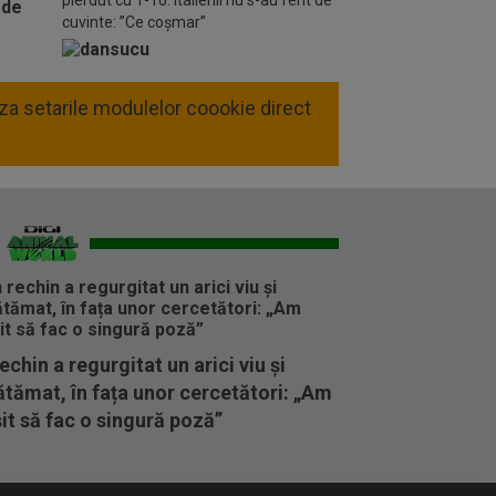
pierdut cu 1-10. Italienii nu s-au ferit de
cuvinte: ”Ce coșmar”
liza setarile modulelor coookie direct
echin a regurgitat un arici viu și
tămat, în fața unor cercetători: „Am
it să fac o singură poză”