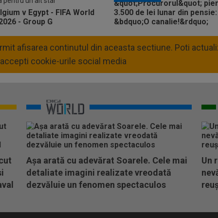
a pentru un alt star
permit afisarea continutul din aceasta sectiune. Poti actua
accepti cookie-urile social media
cut
Așa arată cu adevărat Soarele. Cele mai
Un r
i
detaliate imagini realizate vreodată
nevă
aval
dezvăluie un fenomen spectaculos
reuș