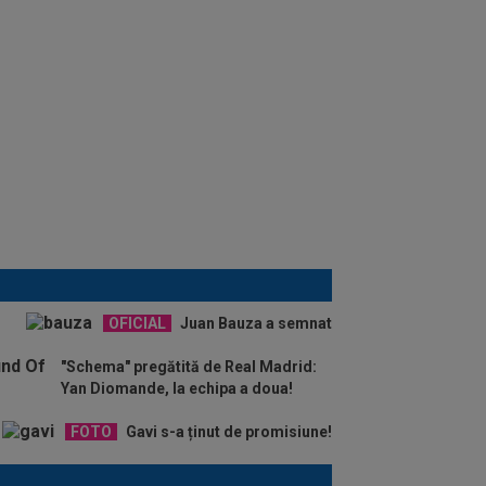
OFICIAL
Juan Bauza a semnat
"Schema" pregătită de Real Madrid:
Yan Diomande, la echipa a doua!
FOTO
Gavi s-a ținut de promisiune!