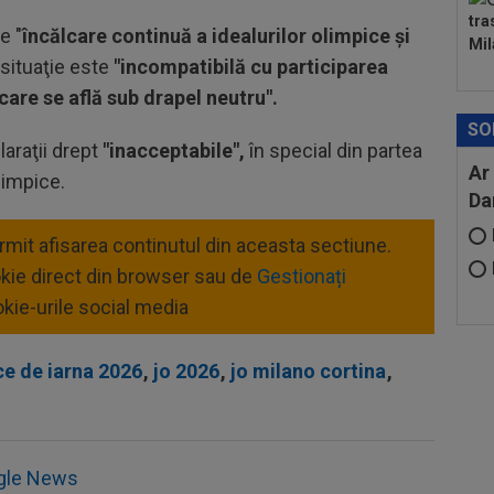
tra
e "
încălcare continuă a idealurilor olimpice şi
Mil
situaţie este
"incompatibilă cu participarea
 care se află sub drapel neutru".
SO
araţii drept
"inacceptabile",
în special din partea
Ar
limpice.
Da
ermit afisarea continutul din aceasta sectiune.
okie direct din browser sau de
Gestionați
kie-urile social media
ce de iarna 2026
,
jo 2026
,
jo milano cortina
,
gle News