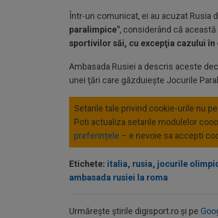
Într-un comunicat, ei au acuzat Rusia d
paralimpice"
, considerând că această 
sportivilor săi, cu excepţia cazului în
Ambasada Rusiei a descris aceste decl
unei ţări care găzduieşte Jocurile Para
Setarile tale privind cookie-urile nu p
Poti actualiza setarile modulelor coo
preferințele
– e nevoie sa accepti coo
Etichete:
italia
,
rusia
,
jocurile olimpi
ambasada rusiei la roma
Urmărește știrile digisport.ro și pe
Goo