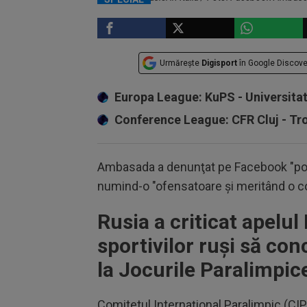
Urmărește
Digisport
în Google Discove
Europa League: KuPS - Universita
Conference League: CFR Cluj - T
Ambasada a denunţat pe Facebook "pozi
numind-o "ofensatoare şi meritând o 
Rusia a criticat apelul 
sportivilor ruşi să co
la Jocurile Paralimpic
Comitetul Internaţional Paralimpic (CI