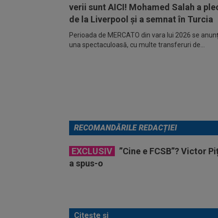
verii sunt AICI! Mohamed Salah a ple
de la Liverpool și a semnat în Turcia
Perioada de MERCATO din vara lui 2026 se anunță
una spectaculoasă, cu multe transferuri de...
RECOMANDĂRILE REDACȚIEI
EXCLUSIV
”Cine e FCSB”? Victor Piț
a spus-o
Citește și