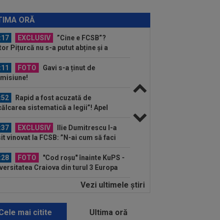
:18
"Schema" pregătită de Real
rid: Yan Diomande, la echipa a doua!
TIMA ORĂ
:17
EXCLUSIV
”Cine e FCSB”?
tor Pițurcă nu s-a putut abține și a
us-o
:11
FOTO
Gavi s-a ținut de
misiune!
:52
Rapid a fost acuzată de
călcarea sistematică a legii”! Apel
re conducerea...
:37
EXCLUSIV
Ilie Dumitrescu l-a
it vinovat la FCSB: ”N-ai cum să faci
a. Semnal de...
:28
FOTO
"Cod roșu" înainte KuPS -
versitatea Craiova din turul 3 Europa
gue!
Vezi ultimele ştiri
:23
A fost omorât la doar 27 de ani,
stradă, după ce s-a opus unui jaf
Cele mai citite
Ultima oră
:14
David Popovici e gata de