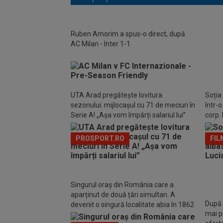
Ruben Amorim a spus-o direct, după
Două 
AC Milan - Inter 1-1
Becali
UTA Arad pregătește lovitura
Soția
sezonului: mijlocașul cu 71 de meciuri în
într-
Serie A! „Așa vom împărți salariul lui”
corp. 
PROSPORT.RO
FIL
Singurul oraș din România care a
aparținut de două țări simultan. A
După
devenit o singură localitate abia în 1862
mai p