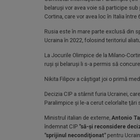
belaruşi vor avea voie să participe sub 
Cortina, care vor avea loc în Italia între 
Rusia este în mare parte exclusă din s
Ucraina în 2022, folosind teritoriul alia
La Jocurile Olimpice de la Milano-Cortina
ruşi şi belaruşi li s-a permis să concu
Nikita Filipov a câștigat joi o primă meda
Decizia CIP a stârnit furia Ucrainei, care
Paralimpice şi le-a cerut celorlalte ţări
Ministrul italian de externe,
Antonio Ta
îndemnat CIP
"să-şi reconsidere deci
"sprijinul necondiţionat"
pentru Ucrain