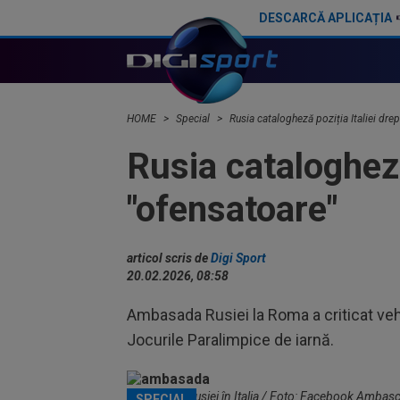
DESCARCĂ APLICAȚIA
N-a stat la discuții: Rusia și-a anunțat retragerea! Anunț oficial de la Moscova
HOME
Special
Rusia catalogheză poziția Italiei drep
Rusia catalogheză 
"ofensatoare"
articol scris de
Digi Sport
20.02.2026, 08:58
Ambasada Rusiei la Roma a criticat vehem
Jocurile Paralimpice de iarnă.
Ambasada Rusiei în Italia / Foto: Facebook Ambascia
SPECIAL