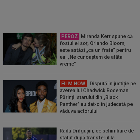
legendar
PEROZ
Miranda Kerr spune că
fostul ei soț, Orlando Bloom,
este astăzi „ca un frate” pentru
ea: „Ne cunoaștem de atâta
vreme”
FILM NOW
Dispută în justiție pe
averea lui Chadwick Boseman.
Părinții starului din „Black
Panther” au dat-o în judecată pe
văduva actorului
Radu Drăgușin, ce schimbare de
statut după transferul la