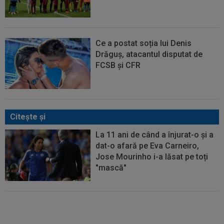
Ce a postat soția lui Denis
Drăguș, atacantul disputat de
FCSB și CFR
Citeşte şi
La 11 ani de când a înjurat-o și a
dat-o afară pe Eva Carneiro,
Jose Mourinho i-a lăsat pe toți
"mască"
Kylian Mbappe semnează și vrea
să-i calce pe urme unui sportiv