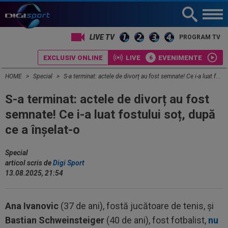
PROGRAM TV
EXCLUSIV ONLINE
LIVE
EVENIMENTE
HOME
Special
S-a terminat: actele de divorț au fost semnate! Ce i-a luat fostului soț, după ce a înșelat-o
S-a terminat: actele de divorț au fost
semnate! Ce i-a luat fostului soț, după
ce a înșelat-o
Special
articol scris de
Digi Sport
13.08.2025, 21:54
Ana Ivanovic
(37 de ani), fostă jucătoare de tenis, și
Bastian Schweinsteiger
(40 de ani), fost fotbalist,
nu