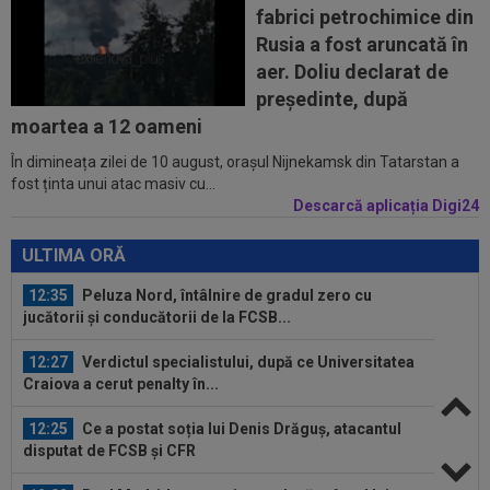
fabrici petrochimice din
11:52
O echipă din SuperLiga, gata să se mute pe un
Rusia a fost aruncată în
alt stadion: "Finalul lunii...
aer. Doliu declarat de
11:50
La 11 ani de când a înjurat-o și a dat-o afară pe
președinte, după
Eva Carneiro, Jose Mourinho...
moartea a 12 oameni
În dimineața zilei de 10 august, orașul Nijnekamsk din Tatarstan a
12:54
A plecat de la Rapid, a dat în judecată clubul și
fost ținta unui atac masiv cu...
îi cere o avere: 15 salarii!
Descarcă aplicația Digi24
12:54
Lovitură de teatru: Rodri!
ULTIMA ORĂ
12:35
Peluza Nord, întâlnire de gradul zero cu
jucătorii și conducătorii de la FCSB...
12:27
Verdictul specialistului, după ce Universitatea
Craiova a cerut penalty în...
12:25
Ce a postat soția lui Denis Drăguș, atacantul
disputat de FCSB și CFR