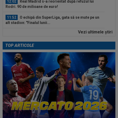
12:02
Real Madrid s-a reorientat după refuzul lui
Rodri. 90 de milioane de euro!
11:52
O echipă din SuperLiga, gata să se mute pe un
alt stadion: "Finalul lunii...
Vezi ultimele ştiri
11:50
La 11 ani de când a înjurat-o și a dat-o afară pe
Eva Carneiro, Jose Mourinho...
TOP ARTICOLE
12:54
A plecat de la Rapid, a dat în judecată clubul și
îi cere o avere: 15 salarii!
12:54
Lovitură de teatru: Rodri!
12:35
Peluza Nord, întâlnire de gradul zero cu
jucătorii și conducătorii de la FCSB...
12:27
Verdictul specialistului, după ce Universitatea
Craiova a cerut penalty în...
12:25
Ce a postat soția lui Denis Drăguș, atacantul