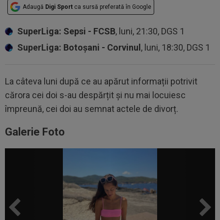
Adaugă
Digi Sport
ca sursă preferată în Google
SuperLiga: Sepsi - FCSB
, luni, 21:30, DGS 1
SuperLiga: Botoșani - Corvinul
, luni, 18:30, DGS 1
La câteva luni după ce au apărut informații potrivit
cărora cei doi s-au despărțit și nu mai locuiesc
împreună, cei doi au semnat actele de divorț.
Galerie Foto