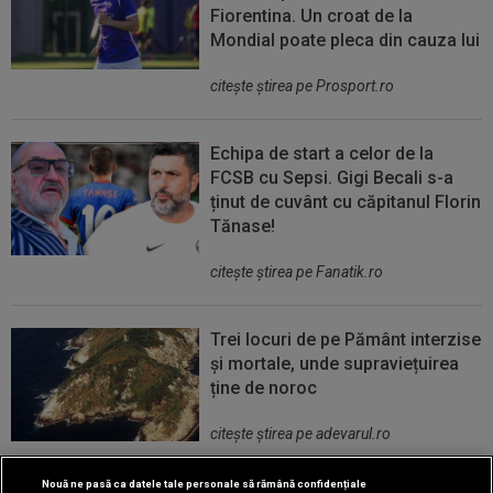
Fiorentina. Un croat de la
Mondial poate pleca din cauza lui
citeşte ştirea pe Prosport.ro
Echipa de start a celor de la
FCSB cu Sepsi. Gigi Becali s-a
ținut de cuvânt cu căpitanul Florin
Tănase!
citeşte ştirea pe Fanatik.ro
Trei locuri de pe Pământ interzise
și mortale, unde supraviețuirea
ține de noroc
citeşte ştirea pe adevarul.ro
Nouă ne pasă ca datele tale personale să rămână confidențiale