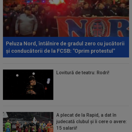
Peluza Nord, întâlnire de gradul zero cu jucătorii
și conducătorii de la FCSB: "Oprim protestul"
Lovitură de teatru: Rodri!
A plecat de la Rapid, a dat în
judecată clubul și îi cere o avere:
15 salarii!