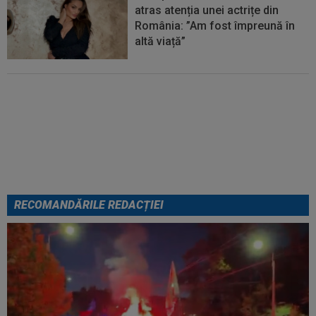
atras atenția unei actrițe din
România: ”Am fost împreună în
altă viață”
VIDEO
Au apărut imaginile:
Darius Olaru, gol de autor în
Belgia! Comentatorii: "Nu se
poate așa ceva"
RECOMANDĂRILE REDACȚIEI