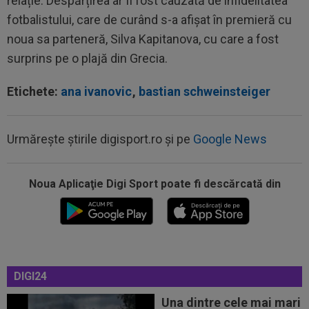
relație. Despărțirea ar fi fost cauzată de infidelitatea
fotbalistului, care de curând s-a afișat în premieră cu
noua sa parteneră, Silva Kapitanova, cu care a fost
surprins pe o plajă din Grecia.
Etichete:
ana ivanovic
,
bastian schweinsteiger
Urmărește știrile digisport.ro și pe
Google News
Noua Aplicaţie Digi Sport poate fi descărcată din
12:27
Verdictul specialistului, după ce Universitatea
Craiova a cerut penalty în...
12:25
Ce a postat soția lui Denis Drăguș, atacantul
disputat de FCSB și CFR
DIGI24
12:02
Real Madrid s-a reorientat după refuzul lui
Rodri. 90 de milioane de euro!
Una dintre cele mai mari