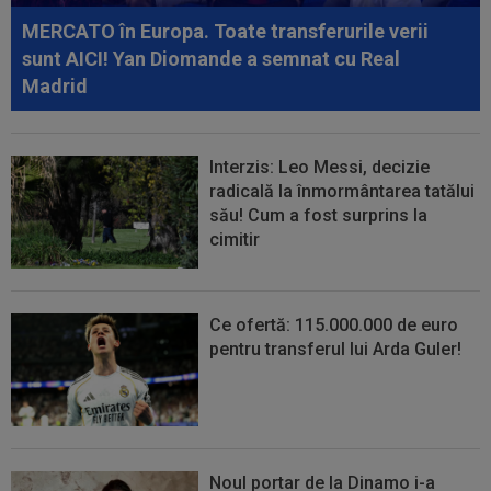
disputat de FCSB și CFR
MERCATO în Europa. Toate transferurile verii
sunt AICI! Yan Diomande a semnat cu Real
Madrid
Interzis: Leo Messi, decizie
radicală la înmormântarea tatălui
său! Cum a fost surprins la
cimitir
Ce ofertă: 115.000.000 de euro
pentru transferul lui Arda Guler!
Noul portar de la Dinamo i-a