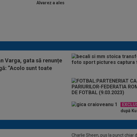
Alvarez a ales
ADIO, FCSB? A spus-o
fără ocolișuri: ”Trebuie
să plece”
an Varga, gata să renunțe
igă: ”Acolo sunt toate
EXCLU
după KuP
Charlie Sheen, pus la punct chiar 