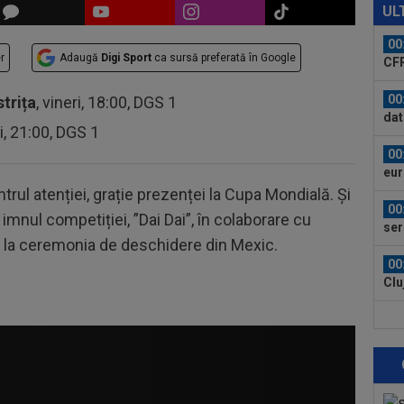
ți 
UL
cân
00
r
Adaugă
Digi Sport
ca sursă preferată în Google
CFR
00
strița
, vineri, 18:00, DGS 1
dat
ri, 21:00, DGS 1
”Șt
00
eur
trul atenției, grație prezenței la Cupa Mondială. Și
00
 imnul competiției, ”Dai Dai”, în colaborare cu
ser
tă la ceremonia de deschidere din Mexic.
0-2.
00
Clu
afar
23
vân
23
se 