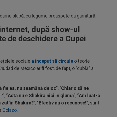
tă carne slabă, cu legume proaspete ca garnitură.
 internet, după show-ul
ate de deschidere a Cupei
rețelele sociale
a început să circule
o teorie
iudad de Mexico ar fi fost, de fapt, o ”dublă” a
ă fie ea, nu seamănă deloc
”, ”
Chiar o să ne
ă
?”, ”
Asta nu e Shakira nici în glumă
”, ”
Am luat-o
izat în Shakira?
”, ”
Efectiv nu o recunosc!
”, sunt
de
Golazo
.