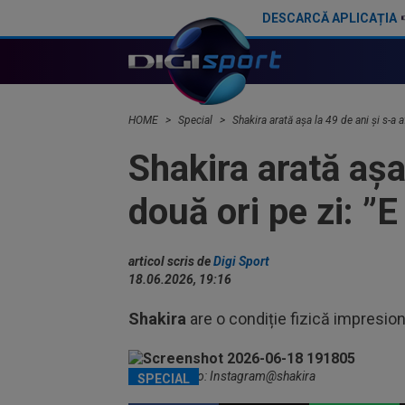
DESCARCĂ APLICAȚIA
FIFA a anunțat Spania și Argentina: cât va dura pauza de la marea finală de la Cupa Mondială 2026
HOME
Special
Shakira arată așa la 49 de ani și s-a 
Shakira arată așa
două ori pe zi: ”
articol scris de
Digi Sport
18.06.2026, 19:16
Shakira
are o condiție fizică impresion
Shakira / Foto: Instagram@shakira
SPECIAL