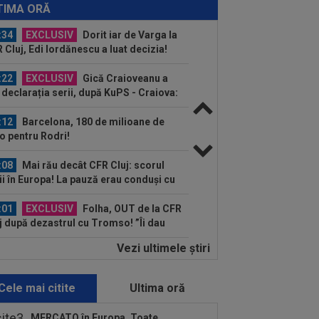
spun ce face Mihai Stoica. E prima oară
TIMA ORĂ
d o zic”
:34
EXCLUSIV
Dorit iar de Varga la
 Cluj, Edi Iordănescu a luat decizia!
:22
EXCLUSIV
Gică Craioveanu a
 declarația serii, după KuPS - Craiova:
ii cine mă...
:12
Barcelona, 180 de milioane de
o pentru Rodri!
:08
Mai rău decât CFR Cluj: scorul
ii în Europa! La pauză erau conduși cu
..
:01
EXCLUSIV
Folha, OUT de la CFR
j după dezastrul cu Tromso! ”Îi dau
ă pe toți!”...
Vezi ultimele ştiri
:52
EXCLUSIV
Gigi Becali: ”Am
dut un jucător pe 3.000.000 €”
Cele mai citite
Ultima oră
:44
Enervat după ce a aflat că Rodri
transferă la Barcelona, Mourinho s-a
MERCATO în Europa. Toate