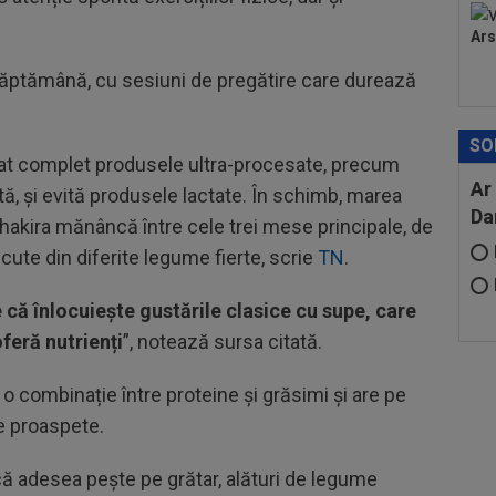
Ars
săptămână, cu sesiuni de pregătire care durează
SO
minat complet produsele ultra-procesate, precum
Ar
ă, și evită produsele lactate. În schimb, marea
Da
Shakira mănâncă între cele trei mese principale, de
ute din diferite legume fierte, scrie
TN
.
 că înlocuiește gustările clasice cu supe, care
oferă nutrienți
”, notează sursa citată.
o combinație între proteine și grăsimi și are pe
e proaspete.
 adesea pește pe grătar, alături de legume