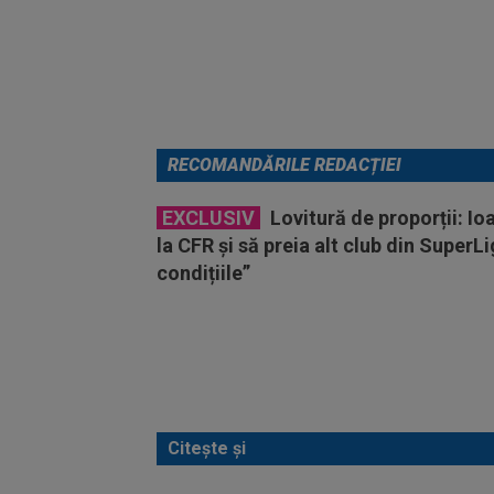
RECOMANDĂRILE REDACȚIEI
EXCLUSIV
Lovitură de proporții: Io
la CFR și să preia alt club din SuperL
condițiile”
Citește și