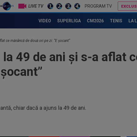
LIVE TV
PROGRAM TV
EXCLUS
Shakira a văzut ce a făcut Leo Messi la Cupa Mondială și i-a dedicat un mesaj special! Ce a spus despre Antonela
Lovitură de proporții: Ioan Varga, gata să renunțe la CFR și să preia alt club din SuperLigă: ”Acolo sunt toate condițiile”
VIDEO
SUPERLIGA
CM2026
TENIS
LA 
00
ser
0-2.
00
aflat ce mănâncă de două ori pe zi: ”E șocant”
Clu
 la 49 de ani și s-a aflat
afar
23
vân
E șocant”
23
se 
dus
23
pe 
antă, chiar dacă a ajuns la 49 de ani.
un..
00
pro
CFR
00