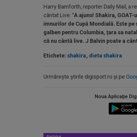
Harry Bamforth, reporter Daily Mail, a r
cântat Live: ”
A ajuns! Shakira, GOAT-ul 
imnurilor de Cupă Mondială. Este pe s
galben pentru Columbia, țara sa natală
că nu cântă live. J Balvin poate a cân
Etichete:
shakira
,
dieta shakira
Urmărește știrile digisport.ro și pe
Goo
Noua Aplicaţie Dig