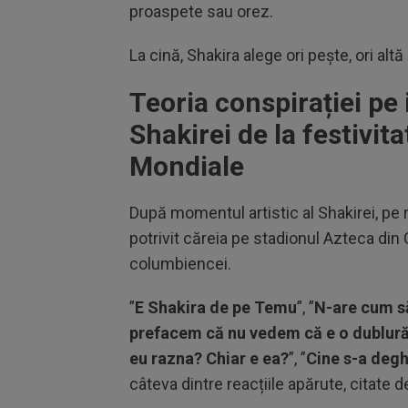
proaspete sau orez.
La cină, Shakira alege ori pește, ori al
Teoria conspirației pe
Shakirei de la festivit
Mondiale
După momentul artistic al Shakirei, pe 
potrivit căreia pe stadionul Azteca din C
columbiencei.
”
E Shakira de pe Temu
”, ”
N-are cum s
prefacem că nu vedem că e o dublur
eu razna? Chiar e ea?
”, ”
Cine s-a degh
câteva dintre reacțiile apărute, citate 