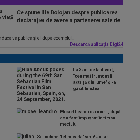
Ce spune Ilie Bolojan despre publicarea
declarației de avere a partenerei sale de
 dacă va publica şi el, după exemplul...
Descarcă aplicația Digi24
La 3 ani de la divorț,
"cea mai frumoasă
actriță din lume" și-a
găsit liniștea
Micael Leandro a murit, după
ce a fost împușcat în timpul
meciului
Se încheie "telenovela" verii! Julian