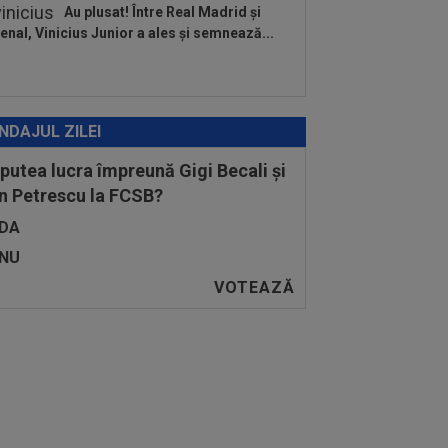
Au plusat! Între Real Madrid și
enal, Vinicius Junior a ales și semnează...
NDAJUL ZILEI
 putea lucra împreună Gigi Becali și
n Petrescu la FCSB?
DA
NU