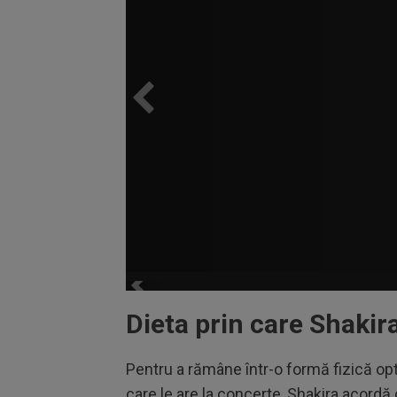
Dieta prin care Shakir
Pentru a rămâne într-o formă fizică opt
care le are la concerte, Shakira acordă o 