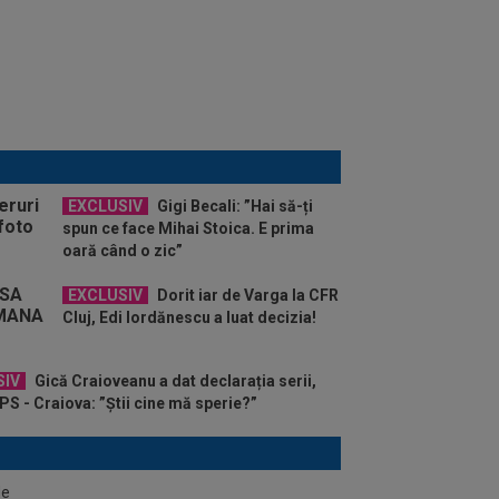
EXCLUSIV
Gigi Becali: ”Hai să-ți
spun ce face Mihai Stoica. E prima
oară când o zic”
EXCLUSIV
Dorit iar de Varga la CFR
Cluj, Edi Iordănescu a luat decizia!
SIV
Gică Craioveanu a dat declarația serii,
S - Craiova: ”Știi cine mă sperie?”
de