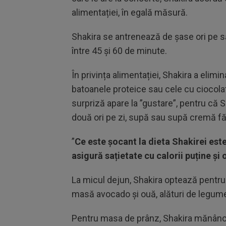
alimentației, în egală măsură.
Shakira se antrenează de șase ori pe 
între 45 și 60 de minute.
În privința alimentației, Shakira a eli
batoanele proteice sau cele cu ciocolat
surpriză apare la ”gustare”, pentru că 
două ori pe zi, supă sau supă cremă făc
”
Ce este șocant la dieta Shakirei este
asigură sațietate cu calorii puține și 
La micul dejun, Shakira optează pentru 
masă avocado și ouă, alături de legum
Pentru masa de prânz, Shakira mănâncă