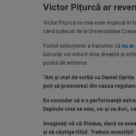
Victor Pițurcă ar reven
Victor Pițurcă nu mai este implicat în f
când a plecat de la Universitatea Craiov
Fostul selecționer a transmis că
nu ar
lucrurile vor intra în linie dreaptă și 
postul de antrenor.
”
Am și stat de vorbă cu Daniel Oprița. 
poți să promovezi din cauza regulame
Eu consider că e o performanță extrao
Depinde cine va veni, ce-și va dori, ce
Imaginați-vă că Steaua, dacă va avea 
și să câștige titlul. Trebuie investiții!