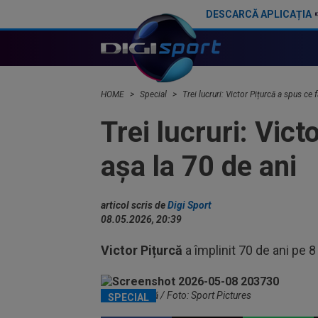
DESCARCĂ APLICAȚIA
”Cine e FCSB”? Victor Pițurcă nu s-a putut abține și a spus-o
Victor Pițurcă l-a auzit pe Flori
HOME
Special
Trei lucruri: Victor Pițurcă a spus ce 
Trei lucruri: Vic
așa la 70 de ani
articol scris de
Digi Sport
08.05.2026, 20:39
Victor Pițurcă
a împlinit 70 de ani pe 8
Victor Pițurcă / Foto: Sport Pictures
SPECIAL