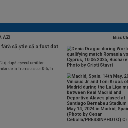
Lovitură de proporții: Ioan Varga, gata să renunțe
la CFR și să preia alt club din SuperLigă: ”Acolo
sunt toate condițiile”
Elias C
fără să știe că a fost dat
luj, după eșecul umilitor
ilor de la Tromso, scor 0-5, în