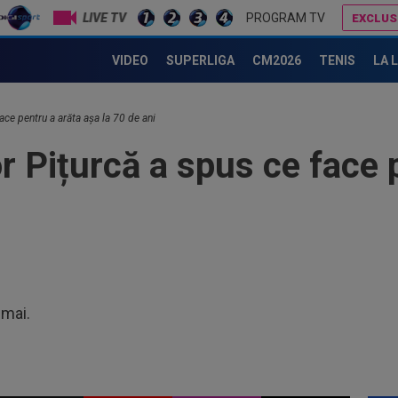
LIVE TV
PROGRAM TV
EXCLUS
n Tănase și nu s-a ferit de cuvinte: ”La FCSB e sat fără câini”
VIDEO
SUPERLIGA
CM2026
TENIS
LA 
09
Rom
nor
09
face pentru a arăta așa la 70 de ani
pe 
tor Pițurcă a spus ce face 
08
cal
08
spu
ani
08
21:
 mai.
un..
10
ban
10