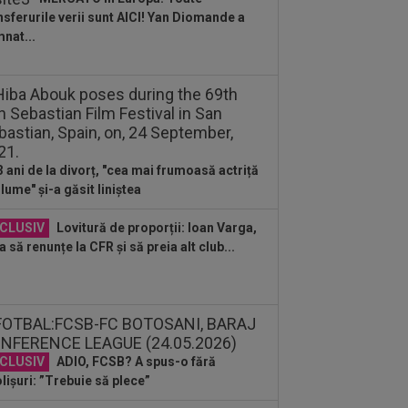
: ”Sunt de la țară!”
nsferurile verii sunt AICI! Yan Diomande a
:30
UTA - Rapid, LIVE VIDEO, ora
nat...
00, în direct la Digi Sport 1. Se anunță
.
:06
Elias Charalambous a debutat pe
ca lui Levadiakos
:00
EXCLUSIV
Ce a spus Antonio
ha, fără să știe că a fost dat afară de
3 ani de la divorț, "cea mai frumoasă actriță
n Varga de la...
 lume" și-a găsit liniștea
:47
EXCLUSIV
Conducerea
idului a spus ce se va întâmpla cu
CLUSIV
Lovitură de proporții: Ioan Varga,
on Kodor, după ce atacantul...
a să renunțe la CFR și să preia alt club...
:35
Toni Kroos a scris 3 cuvinte, după
Vinicius Jr. și-a prelungit contractul
.
:31
FCSB i-a transmis un mesaj clar
 Denis Drăguș
CLUSIV
ADIO, FCSB? A spus-o fără
lișuri: ”Trebuie să plece”