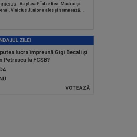
Au plusat! Între Real Madrid și
enal, Vinicius Junior a ales și semnează...
NDAJUL ZILEI
 putea lucra împreună Gigi Becali și
n Petrescu la FCSB?
DA
NU