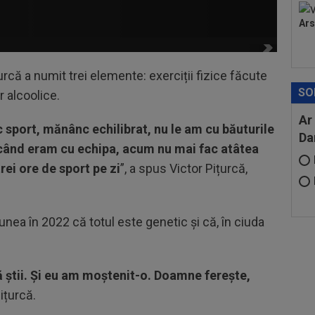
Ars
urcă a numit trei elemente: exerciții fizice făcute
SO
r alcoolice.
Ar
c sport, mănânc echilibrat, nu le am cu băuturile
Da
ând eram cu echipa, acum nu mai fac atâtea
ei ore de sport pe zi
”, a spus Victor Pițurcă,
spunea în 2022 că totul este genetic și că, în ciuda
 știi. Și eu am moștenit-o. Doamne ferește,
Pițurcă.