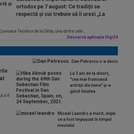
ortodox pe 7 august: Ce tradiții se
respectă și cui trebuie să îi urezi „La
Cuvioasa Teodora de la Sihla, una dintre cele...
Descarcă aplicația Digi24
Dan Petrescu s-a decis
ile
La 3 ani de la divorț,
at
"cea mai frumoasă
actriță din lume" și-a
găsit liniștea
 a fi
Micael Leandro a murit, după
ce a fost împușcat în timpul
meciului