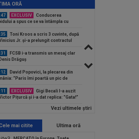
ha, fără să știe că a fost dat afară de
TIMA ORĂ
n Varga de la...
:47
EXCLUSIV
Conducerea
idului a spus ce se va întâmpla cu
on Kodor, după ce atacantul...
:35
Toni Kroos a scris 3 cuvinte, după
Vinicius Jr. și-a prelungit contractul
.
:31
FCSB i-a transmis un mesaj clar
 Denis Drăguș
:12
David Popovici, la plecarea din
ânia: ”Paris îmi poartă un pic de
oc”...
:11
EXCLUSIV
Gigi Becali l-a auzit
Victor Pițurcă și i-a dat replica: ”Gata!”
Vezi ultimele ştiri
:58
Fără milă: 6-1 și sunt ca și
ificați în play-off
Cele mai citite
Ultima oră
:47
VIDEO EXCLUSIV
Dan Nistor a
s cum se menține în formă, la 38 de
MERCATO în Europa. Toate