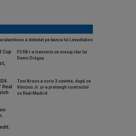
haralambous a debutat pe banca lui Levadiakos
FCSB i-a transmis un mesaj clar lui
Denis Drăguș
Toni Kroos a scris 3 cuvinte, după ce
Vinicius Jr. și-a prelungit contractul
cu Real Madrid