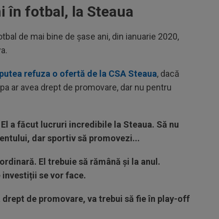
i în fotbal, la Steaua
otbal de mai bine de șase ani, din ianuarie 2020,
a.
 putea refuza o ofertă de la CSA Steaua
, dacă
echipa ar avea drept de promovare, dar nu pentru
El a făcut lucruri incredibile la Steaua. Să nu
ntului, dar sportiv să promovezi...
rdinară. El trebuie să rămână și la anul.
 investiții se vor face.
drept de promovare, va trebui să fie în play-off