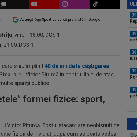
Fol
UL
Ioa
09
r
Adaugă
Digi Sport
ca sursă preferată în Google
Rap
Jas
09
strița
, vineri, 18:00, DGS 1
ce 
ri, 21:00, DGS 1
cu..
09
lui
 care s-au împlinit
40 de ani de la câștigarea
09
teaua, cu Victor Pițurcă în centrul liniei de atac,
Rom
multe apariții publice.
nor
09
pe 
tele” formei fizice: sport,
08
cal
lui Victor Pițurcă. Fostul atacant are neobișnuit de
08
ondiție fizică de invidiat, după cum se poate vedea
spu