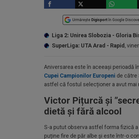
Urmărește
Digisport
în Google Discove
Liga 2: Unirea Slobozia - Gloria Bi
SuperLiga: UTA Arad - Rapid
, vine
Aniversarea este în aceeași perioadă în
Cupei Campionilor Europeni
de către S
astfel că fostul selecționer a avut mai 
Victor Pițurcă și ”secre
dietă și fără alcool
S-a putut observa astfel forma fizică a 
puține fire de păr albe și este într-o c