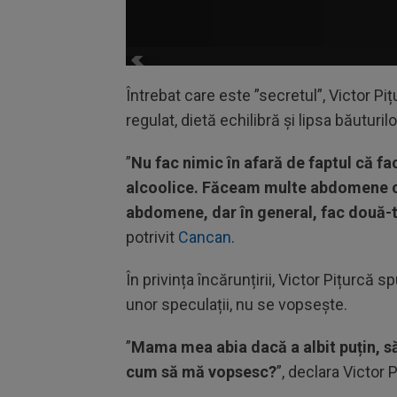
Întrebat care este ”secretul”, Victor Piț
regulat, dietă echilibră și lipsa băuturilo
”
Nu fac nimic în afară de faptul că fa
alcoolice. Făceam multe abdomene c
abdomene, dar în general, fac două-tr
potrivit
Cancan
.
În privința încărunțirii, Victor Pițurcă 
unor speculații, nu se vopsește.
”
Mama mea abia dacă a albit puțin, să
cum să mă vopsesc?
”, declara Victor 